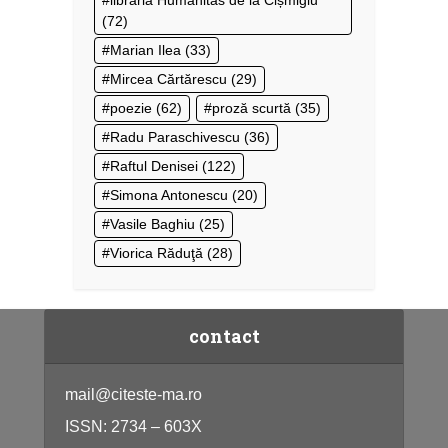
(72)
Marian Ilea
(33)
Mircea Cărtărescu
(29)
poezie
(62)
proză scurtă
(35)
Radu Paraschivescu
(36)
Raftul Denisei
(122)
Simona Antonescu
(20)
Vasile Baghiu
(25)
Viorica Răduţă
(28)
contact
mail@citeste-ma.ro
ISSN: 2734 – 603X