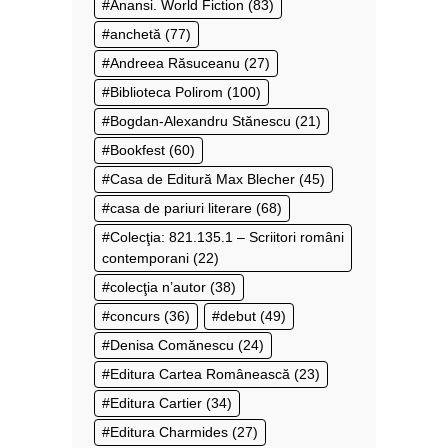
Anansi. World Fiction
(83)
anchetă
(77)
Andreea Răsuceanu
(27)
Biblioteca Polirom
(100)
Bogdan-Alexandru Stănescu
(21)
Bookfest
(60)
Casa de Editură Max Blecher
(45)
casa de pariuri literare
(68)
Colecţia: 821.135.1 – Scriitori români
contemporani
(22)
colecţia n’autor
(38)
concurs
(36)
debut
(49)
Denisa Comănescu
(24)
Editura Cartea Românească
(23)
Editura Cartier
(34)
Editura Charmides
(27)