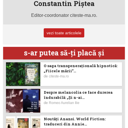
Constantin Piştea
Editor-coordonator citeste-ma.ro.
vezi toate articolele
s-ar putea să-ţi placă şi
O saga transgenerațională hipnotică:
„Fiicele mării”...
de
citeste-ma.ro
Despre melancolia ce face durerea
îndurabilă: „Și n-ai...
de
Romeo Aurelian Ilie
Noutăţi Anansi. World Fiction:
traduceri din Annie...