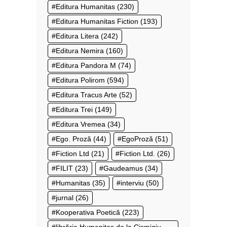
Editura Humanitas
(230)
Editura Humanitas Fiction
(193)
Editura Litera
(242)
Editura Nemira
(160)
Editura Pandora M
(74)
Editura Polirom
(594)
Editura Tracus Arte
(52)
Editura Trei
(149)
Editura Vremea
(34)
Ego. Proză
(44)
EgoProză
(51)
Fiction Ltd
(21)
Fiction Ltd.
(26)
FILIT
(23)
Gaudeamus
(34)
Humanitas
(35)
interviu
(50)
jurnal
(26)
Kooperativa Poetică
(223)
librăria Humanitas de la Cișmigiu