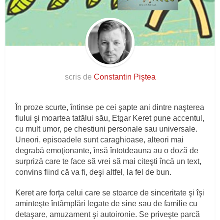
scris de
Constantin Piştea
În proze scurte, întinse pe cei şapte ani dintre naşterea
fiului şi moartea tatălui său, Etgar Keret pune accentul,
cu mult umor, pe chestiuni personale sau universale.
Uneori, episoadele sunt caraghioase, alteori mai
degrabă emoţionante, însă întotdeauna au o doză de
surpriză care te face să vrei să mai citeşti încă un text,
convins fiind că va fi, deşi altfel, la fel de bun.
Keret are forţa celui care se stoarce de sinceritate şi îşi
aminteşte întâmplări legate de sine sau de familie cu
detaşare, amuzament şi autoironie. Se priveşte parcă