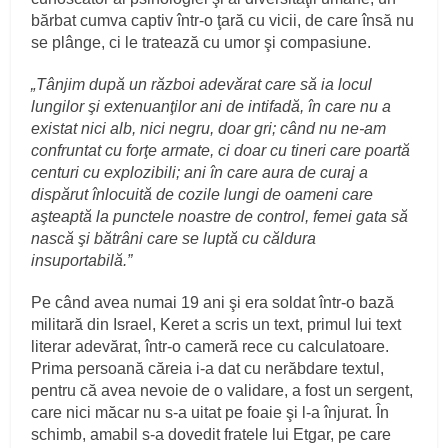
bărbat cumva captiv într-o ţară cu vicii, de care însă nu
se plânge, ci le tratează cu umor şi compasiune.
„Tânjim după un război adevărat care să ia locul
lungilor şi extenuanţilor ani de intifadă, în care nu a
existat nici alb, nici negru, doar gri; când nu ne-am
confruntat cu forţe armate, ci doar cu tineri care poartă
centuri cu explozibili; ani în care aura de curaj a
dispărut înlocuită de cozile lungi de oameni care
aşteaptă la punctele noastre de control, femei gata să
nască şi bătrâni care se luptă cu căldura
insuportabilă.”
Pe când avea numai 19 ani şi era soldat într-o bază
militară din Israel, Keret a scris un text, primul lui text
literar adevărat, într-o cameră rece cu calculatoare.
Prima persoană căreia i-a dat cu nerăbdare textul,
pentru că avea nevoie de o validare, a fost un sergent,
care nici măcar nu s-a uitat pe foaie şi l-a înjurat. În
schimb, amabil s-a dovedit fratele lui Etgar, pe care