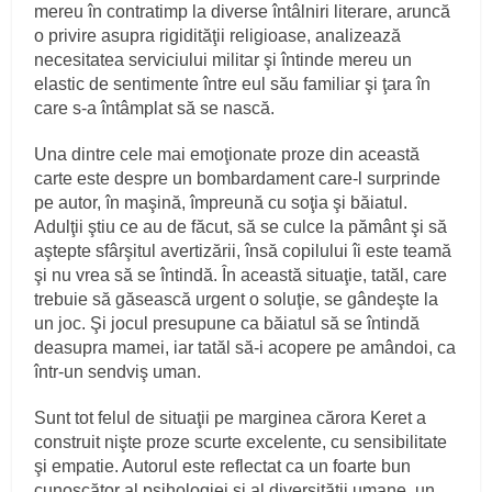
mereu în contratimp la diverse întâlniri literare, aruncă
o privire asupra rigidităţii religioase, analizează
necesitatea serviciului militar şi întinde mereu un
elastic de sentimente între eul său familiar şi ţara în
care s-a întâmplat să se nască.
Una dintre cele mai emoţionate proze din această
carte este despre un bombardament care-l surprinde
pe autor, în maşină, împreună cu soţia şi băiatul.
Adulţii ştiu ce au de făcut, să se culce la pământ şi să
aştepte sfârşitul avertizării, însă copilului îi este teamă
şi nu vrea să se întindă. În această situaţie, tatăl, care
trebuie să găsească urgent o soluţie, se gândeşte la
un joc. Şi jocul presupune ca băiatul să se întindă
deasupra mamei, iar tatăl să-i acopere pe amândoi, ca
într-un sendviş uman.
Sunt tot felul de situaţii pe marginea cărora Keret a
construit nişte proze scurte excelente, cu sensibilitate
şi empatie. Autorul este reflectat ca un foarte bun
cunoscător al psihologiei şi al diversităţii umane, un