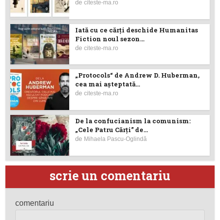
de
citeste-ma.ro
Iată cu ce cărţi deschide Humanitas
Fiction noul sezon...
de
citeste-ma.ro
„Protocols“ de Andrew D. Huberman,
cea mai așteptată...
de
citeste-ma.ro
De la confucianism la comunism:
„Cele Patru Cărți” de...
de
Mihaela Pascu-Oglindă
scrie un comentariu
comentariu