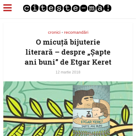
cronici
recomandări
•
O micuţă bijuterie
literară – despre „Şapte
ani buni” de Etgar Keret
12 martie 2018