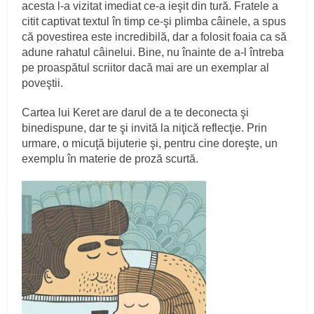
acesta l-a vizitat imediat ce-a ieşit din tură. Fratele a
citit captivat textul în timp ce-şi plimba câinele, a spus
că povestirea este incredibilă, dar a folosit foaia ca să
adune rahatul câinelui. Bine, nu înainte de a-l întreba
pe proaspătul scriitor dacă mai are un exemplar al
poveştii.
Cartea lui Keret are darul de a te deconecta şi
binedispune, dar te şi invită la niţică reflecţie. Prin
urmare, o micuţă bijuterie şi, pentru cine doreşte, un
exemplu în materie de proză scurtă.