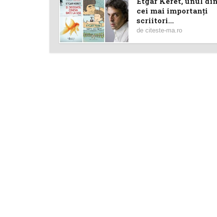
Etgar Keret, unul di
cei mai importanți
scriitori...
de
citeste-ma.ro