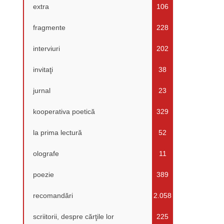
extra
106
fragmente
228
interviuri
202
invitaţi
38
jurnal
23
kooperativa poetică
329
la prima lectură
52
olografe
11
poezie
389
recomandări
2.058
scriitorii, despre cărţile lor
225