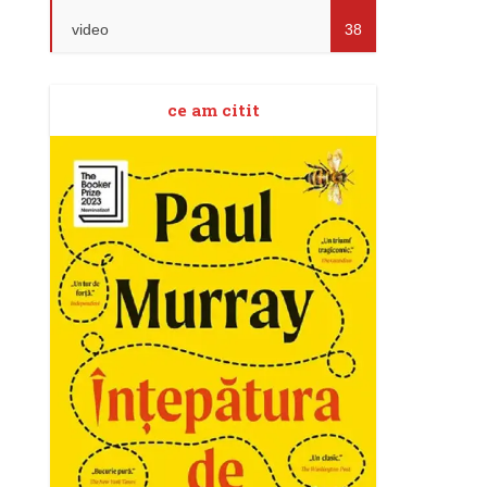
video
38
ce am citit