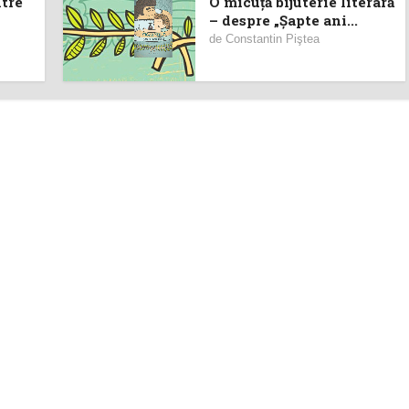
ntre
O micuţă bijuterie literară
– despre „Şapte ani...
de
Constantin Piştea