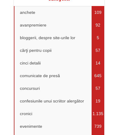
anchete
109
avanpremiere
92
bloggerii, despre site-urile lor
5
cărţi pentru copii
57
cinci detalii
14
comunicate de presă
645
concursuri
57
confesiunile unui scriitor alergător
19
cronici
1.135
evenimente
739