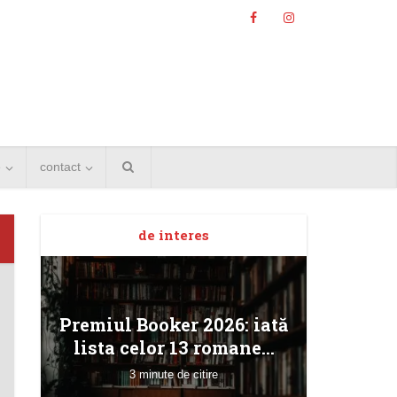
e
contact
de interes
Angela
Premiul Booker 2026: iată
Bucur
lista celor 13 romane...
3 minute de citire