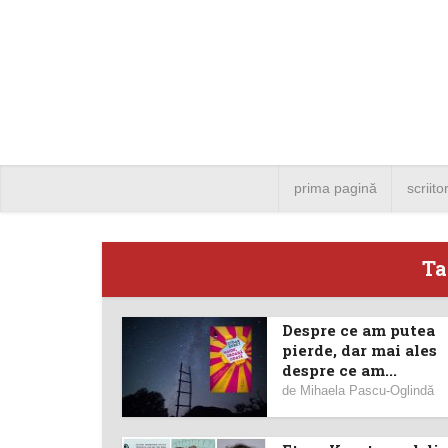
prima pagină
scriito
Ta
Despre ce am putea
Angela
pierde, dar mai ales
despre ce am...
Bucure
de
Mihaela Pascu-Oglindă
4