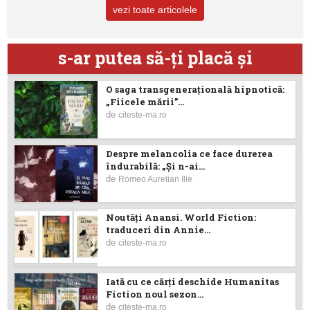
vezi toate articolele
s-ar putea să-ţi placă şi
O saga transgenerațională hipnotică:
„Fiicele mării”...
de
citeste-ma.ro
Despre melancolia ce face durerea
îndurabilă: „Și n-ai...
de
Romeo Aurelian Ilie
Noutăţi Anansi. World Fiction:
traduceri din Annie...
de
citeste-ma.ro
Iată cu ce cărţi deschide Humanitas
Fiction noul sezon...
de
citeste-ma.ro