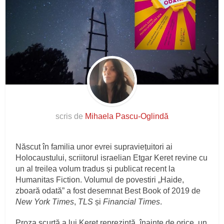
scris de
Mihaela Pascu-Oglindă
Născut în familia unor evrei supraviețuitori ai
Holocaustului, scriitorul israelian Etgar Keret revine cu
un al treilea volum tradus și publicat recent la
Humanitas Fiction. Volumul de povestiri „Haide,
zboară odată” a fost desemnat Best Book of 2019 de
New York Times
,
TLS
și
Financial Times
.
Proza scurtă a lui Keret reprezintă, înainte de orice, un