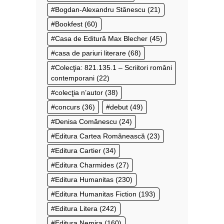
Bogdan-Alexandru Stănescu
(21)
Bookfest
(60)
Casa de Editură Max Blecher
(45)
casa de pariuri literare
(68)
Colecţia: 821.135.1 – Scriitori români
contemporani
(22)
colecţia n’autor
(38)
concurs
(36)
debut
(49)
Denisa Comănescu
(24)
Editura Cartea Românească
(23)
Editura Cartier
(34)
Editura Charmides
(27)
Editura Humanitas
(230)
Editura Humanitas Fiction
(193)
Editura Litera
(242)
Editura Nemira
(160)