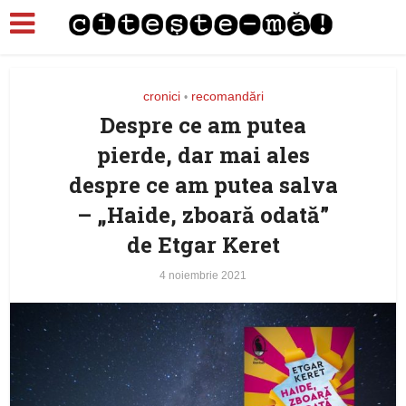
cronici
recomandări
•
Despre ce am putea
pierde, dar mai ales
despre ce am putea salva
– „Haide, zboară odată”
de Etgar Keret
4 noiembrie 2021