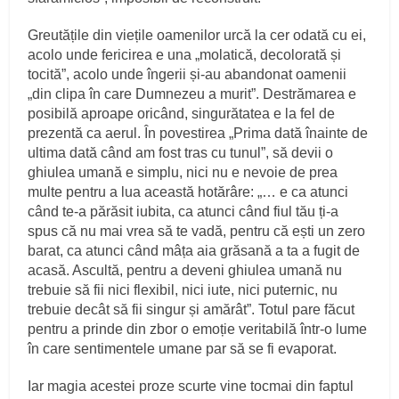
Greutățile din viețile oamenilor urcă la cer odată cu ei,
acolo unde fericirea e una „molatică, decolorată și
tocită”, acolo unde îngerii și-au abandonat oamenii
„din clipa în care Dumnezeu a murit”. Destrămarea e
posibilă aproape oricând, singurătatea e la fel de
prezentă ca aerul. În povestirea „Prima dată înainte de
ultima dată când am fost tras cu tunul”, să devii o
ghiulea umană e simplu, nici nu e nevoie de prea
multe pentru a lua această hotărâre: „… e ca atunci
când te-a părăsit iubita, ca atunci când fiul tău ți-a
spus că nu mai vrea să te vadă, pentru că ești un zero
barat, ca atunci când mâța aia grăsană a ta a fugit de
acasă. Ascultă, pentru a deveni ghiulea umană nu
trebuie să fii nici flexibil, nici iute, nici puternic, nu
trebuie decât să fii singur și amărât”. Totul pare făcut
pentru a prinde din zbor o emoție veritabilă într-o lume
în care sentimentele umane par să se fi evaporat.
Iar magia acestei proze scurte vine tocmai din faptul