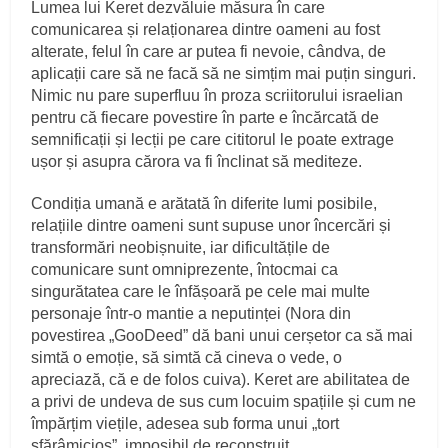
Lumea lui Keret dezvăluie măsura în care
comunicarea și relaționarea dintre oameni au fost
alterate, felul în care ar putea fi nevoie, cândva, de
aplicații care să ne facă să ne simțim mai puțin singuri.
Nimic nu pare superfluu în proza scriitorului israelian
pentru că fiecare povestire în parte e încărcată de
semnificații și lecții pe care cititorul le poate extrage
ușor și asupra cărora va fi înclinat să mediteze.
Condiția umană e arătată în diferite lumi posibile,
relațiile dintre oameni sunt supuse unor încercări și
transformări neobișnuite, iar dificultățile de
comunicare sunt omniprezente, întocmai ca
singurătatea care le înfășoară pe cele mai multe
personaje într-o mantie a neputinței (Nora din
povestirea „GooDeed” dă bani unui cerșetor ca să mai
simtă o emoție, să simtă că cineva o vede, o
apreciază, că e de folos cuiva). Keret are abilitatea de
a privi de undeva de sus cum locuim spațiile și cum ne
împărțim viețile, adesea sub forma unui „tort
sfărâmicios”, imposibil de reconstruit.