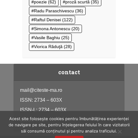
poezie
(62)
proză scurtă
(35)
Radu Paraschivescu
(36)
Raftul Denisei
(122)
Simona Antonescu
(20)
Vasile Baghiu
(25)
Viorica Răduţă
(28)
contact
mail@citeste-ma.ro
ISSN: 2734 – 603X
ISSN-L: 2734 – 603X
Acest site folosește cookies pentru îmbunătățirea experienței
citeste-ma.ro
de navigare pe site, pentru înțelegerea felului în care vizitatorii
săi consumă conținutul și pentru analiza traficului.