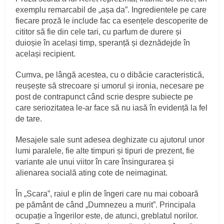
exemplu remarcabil de „așa da”. Ingredientele pe care
fiecare proză le include fac ca esențele descoperite de
cititor să fie din cele tari, cu parfum de durere și
duioșie în același timp, speranță și deznădejde în
același recipient.
Cumva, pe lângă acestea, cu o dibăcie caracteristică,
reușește să strecoare și umorul și ironia, necesare pe
post de contrapunct când scrie despre subiecte pe
care seriozitatea le-ar face să nu iasă în evidență la fel
de tare.
Mesajele sale sunt adesea deghizate cu ajutorul unor
lumi paralele, fie alte timpuri și tipuri de prezent, fie
variante ale unui viitor în care însingurarea și
alienarea socială ating cote de neimaginat.
În „Scara”, raiul e plin de îngeri care nu mai coboară
pe pământ de când „Dumnezeu a murit”. Principala
ocupație a îngerilor este, de atunci, greblatul norilor.