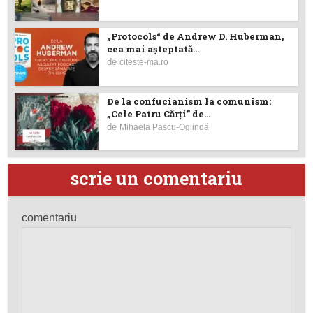
„Protocols“ de Andrew D. Huberman,
cea mai așteptată...
de
citeste-ma.ro
De la confucianism la comunism:
„Cele Patru Cărți” de...
de
Mihaela Pascu-Oglindă
scrie un comentariu
comentariu