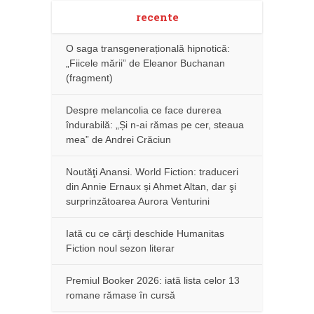
recente
O saga transgenerațională hipnotică:
„Fiicele mării” de Eleanor Buchanan
(fragment)
Despre melancolia ce face durerea
îndurabilă: „Și n-ai rămas pe cer, steaua
mea” de Andrei Crăciun
Noutăţi Anansi. World Fiction: traduceri
din Annie Ernaux și Ahmet Altan, dar şi
surprinzătoarea Aurora Venturini
Iată cu ce cărţi deschide Humanitas
Fiction noul sezon literar
Premiul Booker 2026: iată lista celor 13
romane rămase în cursă