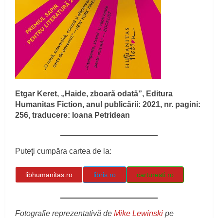
Etgar Keret, „Haide, zboară odată”, Editura
Humanitas Fiction, anul publicării: 2021, nr. pagini:
256, traducere: Ioana Petridean
Puteţi cumpăra cartea de la:
libhumanitas.ro
libris.ro
carturesti.ro
Fotografie reprezentativă de
Mike Lewinski
pe