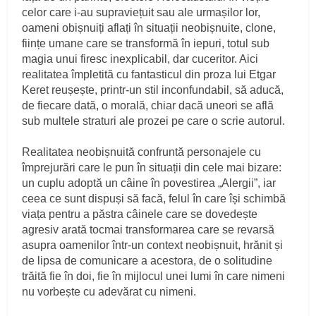
celor care i-au supraviețuit sau ale urmașilor lor,
oameni obișnuiți aflați în situații neobișnuite, clone,
ființe umane care se transformă în iepuri, totul sub
magia unui firesc inexplicabil, dar cuceritor. Aici
realitatea împletită cu fantasticul din proza lui Etgar
Keret reușește, printr-un stil inconfundabil, să aducă,
de fiecare dată, o morală, chiar dacă uneori se află
sub multele straturi ale prozei pe care o scrie autorul.
Realitatea neobișnuită confruntă personajele cu
împrejurări care le pun în situații din cele mai bizare:
un cuplu adoptă un câine în povestirea „Alergii”, iar
ceea ce sunt dispuși să facă, felul în care își schimbă
viața pentru a păstra câinele care se dovedește
agresiv arată tocmai transformarea care se revarsă
asupra oamenilor într-un context neobișnuit, hrănit și
de lipsa de comunicare a acestora, de o solitudine
trăită fie în doi, fie în mijlocul unei lumi în care nimeni
nu vorbește cu adevărat cu nimeni.