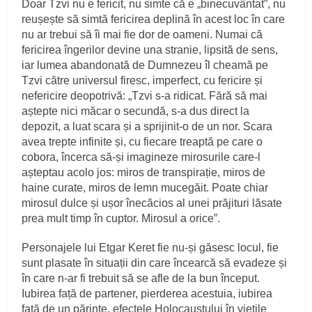
Doar Tzvi nu e fericit, nu simte că e „binecuvântat”, nu
reușește să simtă fericirea deplină în acest loc în care
nu ar trebui să îi mai fie dor de oameni. Numai că
fericirea îngerilor devine una stranie, lipsită de sens,
iar lumea abandonată de Dumnezeu îl cheamă pe
Tzvi către universul firesc, imperfect, cu fericire și
nefericire deopotrivă: „Tzvi s-a ridicat. Fără să mai
aștepte nici măcar o secundă, s-a dus direct la
depozit, a luat scara și a sprijinit-o de un nor. Scara
avea trepte infinite și, cu fiecare treaptă pe care o
cobora, încerca să-și imagineze mirosurile care-l
așteptau acolo jos: miros de transpirație, miros de
haine curate, miros de lemn mucegăit. Poate chiar
mirosul dulce și ușor înecăcios al unei prăjituri lăsate
prea mult timp în cuptor. Mirosul a orice”.
Personajele lui Etgar Keret fie nu-și găsesc locul, fie
sunt plasate în situații din care încearcă să evadeze și
în care n-ar fi trebuit să se afle de la bun început.
Iubirea față de partener, pierderea acestuia, iubirea
față de un părinte, efectele Holocaustului în viețile