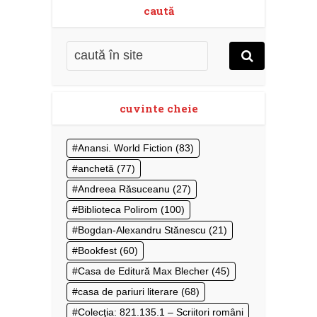
caută
cuvinte cheie
Anansi. World Fiction
(83)
anchetă
(77)
Andreea Răsuceanu
(27)
Biblioteca Polirom
(100)
Bogdan-Alexandru Stănescu
(21)
Bookfest
(60)
Casa de Editură Max Blecher
(45)
casa de pariuri literare
(68)
Colecţia: 821.135.1 – Scriitori români