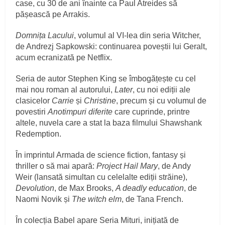
case, cu 30 de ani înainte ca Paul Atreides să
pășească pe Arrakis.
Domnița Lacului
, volumul al VI-lea din seria Witcher,
de Andrezj Sapkowski: continuarea poveștii lui Geralt,
acum ecranizată pe Netflix.
Seria de autor Stephen King se îmbogățește cu cel
mai nou roman al autorului,
Later
, cu noi ediții ale
clasicelor
Carrie
și
Christine
, precum și cu volumul de
povestiri
Anotimpuri diferite
care cuprinde, printre
altele, nuvela care a stat la baza filmului Shawshank
Redemption.
În imprintul Armada de science fiction, fantasy și
thriller o să mai apară:
Project Hail Mary
, de Andy
Weir (lansată simultan cu celelalte ediții străine),
Devolution
, de Max Brooks,
A deadly education
, de
Naomi Novik și
The witch elm
, de Tana French.
În colecția Babel apare Seria Mituri, inițiată de