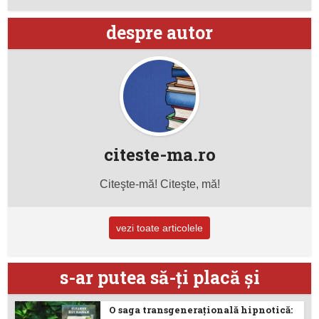
despre autor
citeste-ma.ro
Citeşte-mă! Citeşte, mă!
vezi toate articolele
s-ar putea să-ţi placă şi
O saga transgenerațională hipnotică: