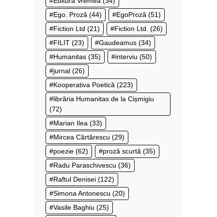
Editura Vremea
(34)
Ego. Proză
(44)
EgoProză
(51)
Fiction Ltd
(21)
Fiction Ltd.
(26)
FILIT
(23)
Gaudeamus
(34)
Humanitas
(35)
interviu
(50)
jurnal
(26)
Kooperativa Poetică
(223)
librăria Humanitas de la Cișmigiu
(72)
Marian Ilea
(33)
Mircea Cărtărescu
(29)
poezie
(62)
proză scurtă
(35)
Radu Paraschivescu
(36)
Raftul Denisei
(122)
Simona Antonescu
(20)
Vasile Baghiu
(25)