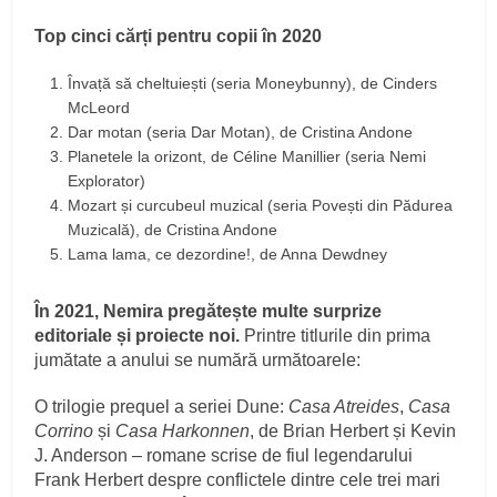
Top cinci cărți pentru copii în 2020
Învață să cheltuiești (seria Moneybunny), de Cinders
McLeord
Dar motan (seria Dar Motan), de Cristina Andone
Planetele la orizont, de Céline Manillier (seria Nemi
Explorator)
Mozart și curcubeul muzical (seria Povești din Pădurea
Muzicală), de Cristina Andone
Lama lama, ce dezordine!, de Anna Dewdney
În 2021, Nemira pregătește multe surprize
editoriale și proiecte noi.
Printre titlurile din prima
jumătate a anului se numără următoarele:
O trilogie prequel a seriei Dune:
Casa Atreides
,
Casa
Corrino
și
Casa Harkonnen
, de Brian Herbert și Kevin
J. Anderson – romane scrise de fiul legendarului
Frank Herbert despre conflictele dintre cele trei mari