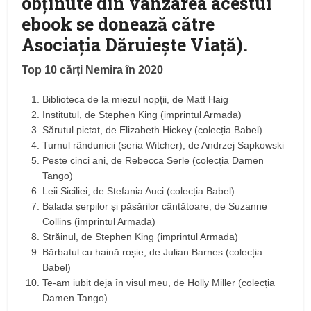
obținute din vânzarea acestui
ebook se donează către
Asociația Dăruiește Viață).
Top 10 cărți Nemira în 2020
Biblioteca de la miezul nopții, de Matt Haig
Institutul, de Stephen King (imprintul Armada)
Sărutul pictat, de Elizabeth Hickey (colecția Babel)
Turnul rândunicii (seria Witcher), de Andrzej Sapkowski
Peste cinci ani, de Rebecca Serle (colecția Damen
Tango)
Leii Siciliei, de Stefania Auci (colecția Babel)
Balada șerpilor și păsărilor cântătoare, de Suzanne
Collins (imprintul Armada)
Străinul, de Stephen King (imprintul Armada)
Bărbatul cu haină roșie, de Julian Barnes (colecția
Babel)
Te-am iubit deja în visul meu, de Holly Miller (colecția
Damen Tango)