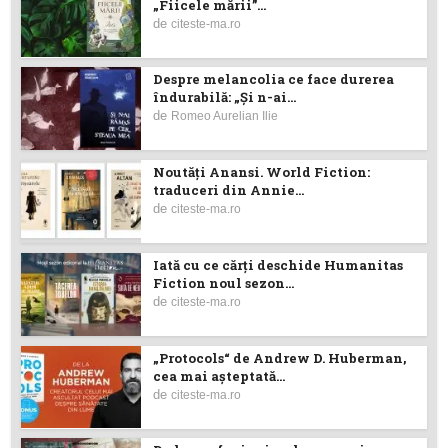
„Fiicele mării”...
de
citeste-ma.ro
Despre melancolia ce face durerea
îndurabilă: „Și n-ai...
de
Romeo Aurelian Ilie
Noutăţi Anansi. World Fiction:
traduceri din Annie...
de
citeste-ma.ro
Iată cu ce cărţi deschide Humanitas
Fiction noul sezon...
de
citeste-ma.ro
„Protocols“ de Andrew D. Huberman,
cea mai așteptată...
de
citeste-ma.ro