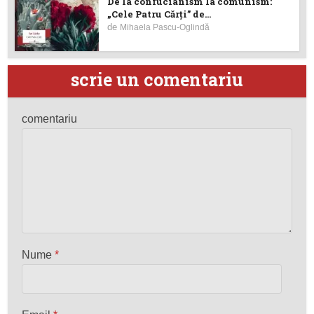
De la confucianism la comunism:
„Cele Patru Cărți” de...
de
Mihaela Pascu-Oglindă
scrie un comentariu
comentariu
Nume
*