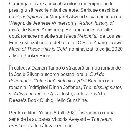
Canongate, care a invitat scriitori contemporani de
prestigiu să rescrie mituri celebre. Seria se deschide
cu
Penelopiada
lui Margaret Atwood și va continua cu
Weight
, de Jeanette Winterson și
A short history of
myth
, de Karen Armstrong. Pe lângă acestea, alte
două romane notabile sunt
Fiica Reichului
, de Louise
Fein și senzaționalul debut al lui C Pam Zhang –
How
Much of These Hills is Gold
, nominalizat la ediția 2020
a Man Booker Prize.
În colecția Damen Tango o să apară un nou roman de
la Josie Silver, autoarea bestsellerului
O zi de
decembrie
,
Cele două vieți ale Lydiei Bird
, un nou
roman al îndrăgitei Dinah Jefferies,
The missing sister
,
și
Artista henna
, de Alka Joshi, carte aleasă la
Reese’s Book Club x Hello Sunshine.
Pentru cititorii Young Adult, 2021 înseamnă o nouă
serie de la autoarea Victoria Aveyard –
The realm
breaker
și alte câteva serii noi.