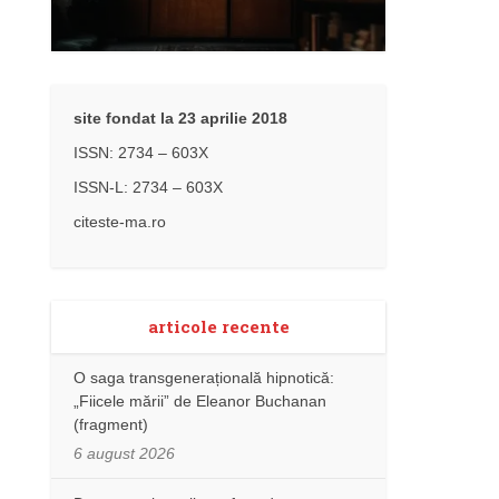
site fondat la 23 aprilie 2018
ISSN: 2734 – 603X
ISSN-L: 2734 – 603X
citeste-ma.ro
articole recente
O saga transgenerațională hipnotică:
„Fiicele mării” de Eleanor Buchanan
(fragment)
6 august 2026