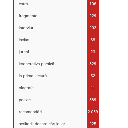
extra
106
fragmente
229
interviuri
202
invitaţi
38
jurnal
23
kooperativa poetică
329
la prima lectură
52
olografe
11
poezie
389
recomandări
2.059
scriitorii, despre cărţile lor
225