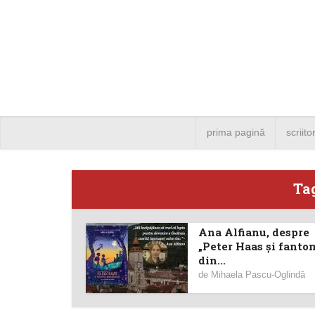
prima pagină
scriito
Ta
Ana Alfianu, despre
Angela
„Peter Haas și fanto
din...
Bucure
de
Mihaela Pascu-Oglindă
4