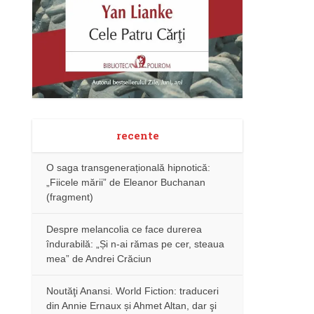
recente
O saga transgenerațională hipnotică:
„Fiicele mării” de Eleanor Buchanan
(fragment)
Despre melancolia ce face durerea
îndurabilă: „Și n-ai rămas pe cer, steaua
mea” de Andrei Crăciun
Noutăţi Anansi. World Fiction: traduceri
din Annie Ernaux și Ahmet Altan, dar şi