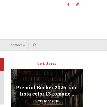
e
contact
de interes
Angela
Premiul Booker 2026: iată
Bucur
lista celor 13 romane...
3 minute de citire