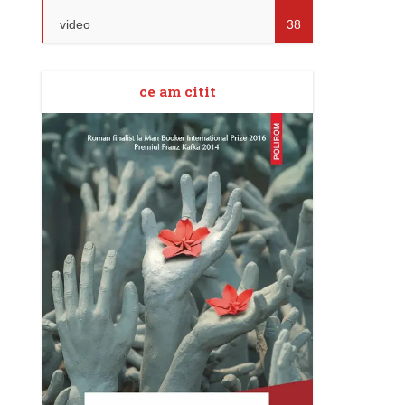
video
38
ce am citit