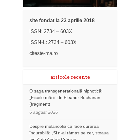
site fondat la 23 aprilie 2018
ISSN: 2734 – 603X
ISSN-L: 2734 – 603X
citeste-ma.ro
articole recente
O saga transgenerațională hipnotică:
„Fiicele mării” de Eleanor Buchanan
(fragment)
6 august 2026
Despre melancolia ce face durerea
îndurabilă: „Și n-ai rămas pe cer, steaua
mea” de Andrei Crăciun