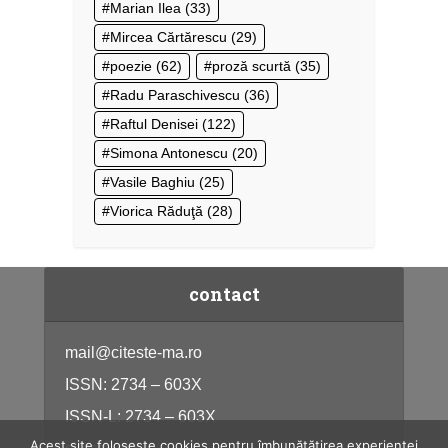
Marian Ilea
(33)
Mircea Cărtărescu
(29)
poezie
(62)
proză scurtă
(35)
Radu Paraschivescu
(36)
Raftul Denisei
(122)
Simona Antonescu
(20)
Vasile Baghiu
(25)
Viorica Răduţă
(28)
contact
mail@citeste-ma.ro
ISSN: 2734 – 603X
ISSN-L: 2734 – 603X
Acest site folosește cookies pentru îmbunătățirea experienței