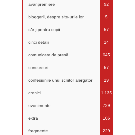
avanpremiere
92
bloggerii, despre site-urile lor
5
cărţi pentru copii
57
cinci detalii
14
comunicate de presă
645
concursuri
57
confesiunile unui scriitor alergător
19
cronici
1.135
evenimente
739
extra
106
fragmente
229