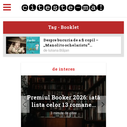
Tag - Booklet
Despre bucuria de a fi copil –
„Manolito ochelaristu’”...
de
Iuliana Blăjan
de interes
taj
Ang
Premiul Booker 2026: iată
ile
Buc
lista celor 13 romane...
3 minute de citire