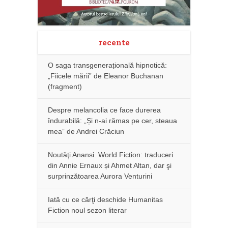
recente
O saga transgenerațională hipnotică:
„Fiicele mării” de Eleanor Buchanan
(fragment)
Despre melancolia ce face durerea
îndurabilă: „Și n-ai rămas pe cer, steaua
mea” de Andrei Crăciun
Noutăţi Anansi. World Fiction: traduceri
din Annie Ernaux și Ahmet Altan, dar şi
surprinzătoarea Aurora Venturini
Iată cu ce cărţi deschide Humanitas
Fiction noul sezon literar