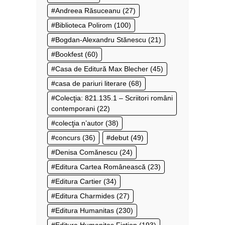
Andreea Răsuceanu
(27)
Biblioteca Polirom
(100)
Bogdan-Alexandru Stănescu
(21)
Bookfest
(60)
Casa de Editură Max Blecher
(45)
casa de pariuri literare
(68)
Colecţia: 821.135.1 – Scriitori români
contemporani
(22)
colecţia n’autor
(38)
concurs
(36)
debut
(49)
Denisa Comănescu
(24)
Editura Cartea Românească
(23)
Editura Cartier
(34)
Editura Charmides
(27)
Editura Humanitas
(230)
Editura Humanitas Fiction
(193)