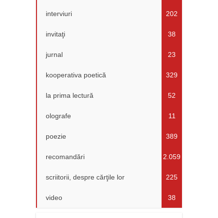
interviuri
202
invitaţi
38
jurnal
23
kooperativa poetică
329
la prima lectură
52
olografe
11
poezie
389
recomandări
2.059
scriitorii, despre cărţile lor
225
video
38