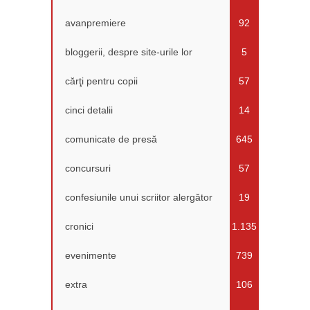
avanpremiere
92
bloggerii, despre site-urile lor
5
cărţi pentru copii
57
cinci detalii
14
comunicate de presă
645
concursuri
57
confesiunile unui scriitor alergător
19
cronici
1.135
evenimente
739
extra
106