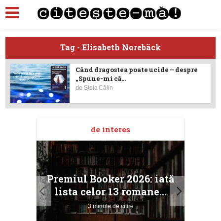
Tag - Elisabeth Norebäck
Când dragostea poate ucide – despre
„Spune-mi că...
de
Stela Călin
de interes
taj
Ang
Premiul Booker 2026: iată
ile
Buc
lista celor 13 romane...
3 minute de citire