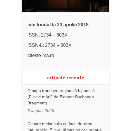
site fondat la 23 aprilie 2018
ISSN: 2734 – 603X
ISSN-L: 2734 – 603X
citeste-ma.ro
articole recente
O saga transgenerațională hipnotică:
„Fiicele mării” de Eleanor Buchanan
(fragment)
6 august 2026
Despre melancolia ce face durerea
îndurabilă: „Și n-ai rămas pe cer, steaua