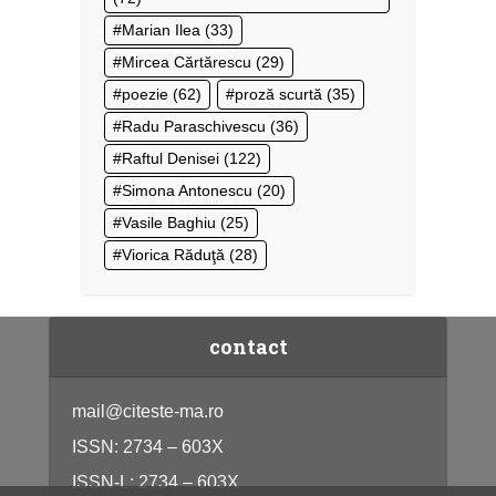
Marian Ilea
(33)
Mircea Cărtărescu
(29)
poezie
(62)
proză scurtă
(35)
Radu Paraschivescu
(36)
Raftul Denisei
(122)
Simona Antonescu
(20)
Vasile Baghiu
(25)
Viorica Răduţă
(28)
contact
mail@citeste-ma.ro
ISSN: 2734 – 603X
ISSN-L: 2734 – 603X