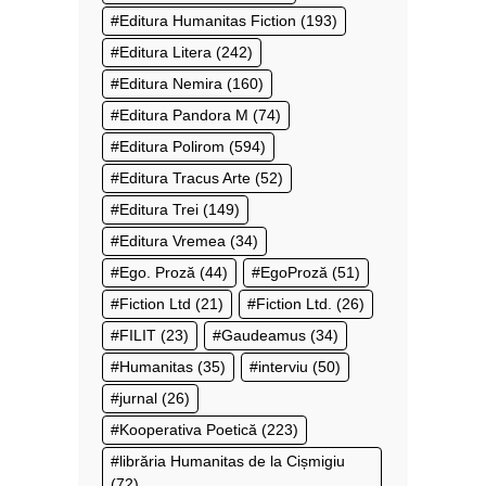
Editura Humanitas Fiction
(193)
Editura Litera
(242)
Editura Nemira
(160)
Editura Pandora M
(74)
Editura Polirom
(594)
Editura Tracus Arte
(52)
Editura Trei
(149)
Editura Vremea
(34)
Ego. Proză
(44)
EgoProză
(51)
Fiction Ltd
(21)
Fiction Ltd.
(26)
FILIT
(23)
Gaudeamus
(34)
Humanitas
(35)
interviu
(50)
jurnal
(26)
Kooperativa Poetică
(223)
librăria Humanitas de la Cișmigiu
(72)