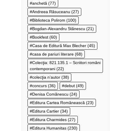
anchetă
(77)
Andreea Răsuceanu
(27)
Biblioteca Polirom
(100)
Bogdan-Alexandru Stănescu
(21)
Bookfest
(60)
Casa de Editură Max Blecher
(45)
casa de pariuri literare
(68)
Colecţia: 821.135.1 – Scriitori români
contemporani
(22)
colecţia n’autor
(38)
concurs
(36)
debut
(49)
Denisa Comănescu
(24)
Editura Cartea Românească
(23)
Editura Cartier
(34)
Editura Charmides
(27)
Editura Humanitas
(230)