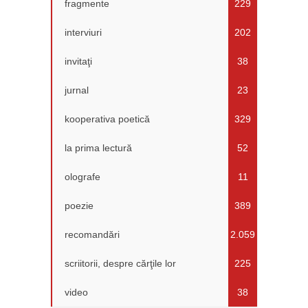
fragmente
229
interviuri
202
invitaţi
38
jurnal
23
kooperativa poetică
329
la prima lectură
52
olografe
11
poezie
389
recomandări
2.059
scriitorii, despre cărţile lor
225
video
38