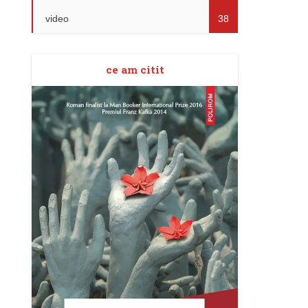
video
38
ce am citit