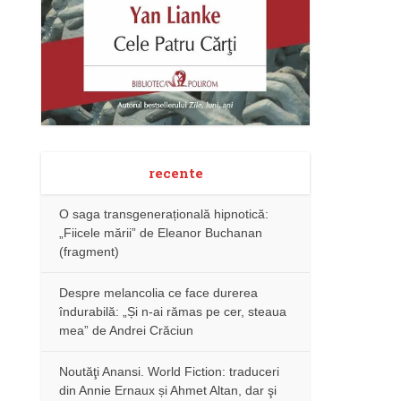
recente
O saga transgenerațională hipnotică:
„Fiicele mării” de Eleanor Buchanan
(fragment)
Despre melancolia ce face durerea
îndurabilă: „Și n-ai rămas pe cer, steaua
mea” de Andrei Crăciun
Noutăţi Anansi. World Fiction: traduceri
din Annie Ernaux și Ahmet Altan, dar şi