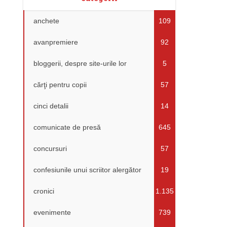
anchete
109
avanpremiere
92
bloggerii, despre site-urile lor
5
cărţi pentru copii
57
cinci detalii
14
comunicate de presă
645
concursuri
57
confesiunile unui scriitor alergător
19
cronici
1.135
evenimente
739