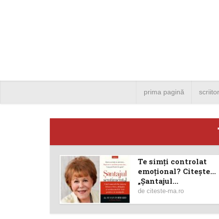
prima pagină
scriito
Te simţi controlat
Angela
emoţional? Citeşte…
„Șantajul...
Bucure
de
citeste-ma.ro
4