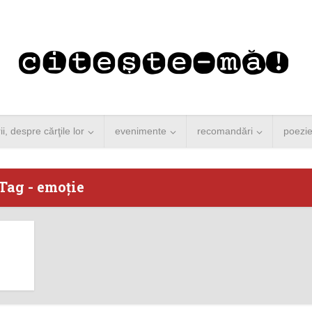
rii, despre cărţile lor
evenimente
recomandări
poezi
Tag - emoţie
 Merkel vine la
Concurs de reportaj
ști. Lansare de
literar pentru noile
carte şi...
generații...
 minute de citire
3 minute de citire