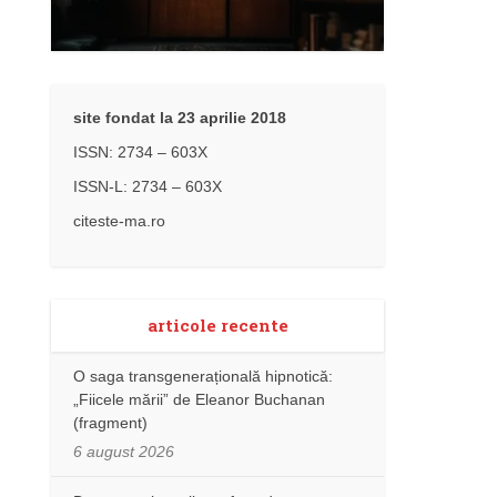
site fondat la 23 aprilie 2018
ISSN: 2734 – 603X
ISSN-L: 2734 – 603X
citeste-ma.ro
articole recente
O saga transgenerațională hipnotică:
„Fiicele mării” de Eleanor Buchanan
(fragment)
6 august 2026