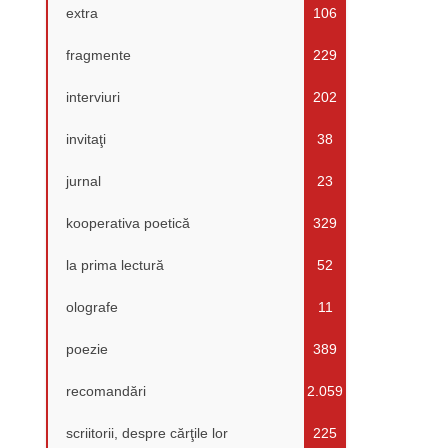
extra
106
fragmente
229
interviuri
202
invitaţi
38
jurnal
23
kooperativa poetică
329
la prima lectură
52
olografe
11
poezie
389
recomandări
2.059
scriitorii, despre cărţile lor
225