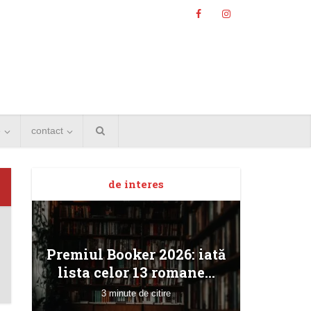
e
contact
de interes
Angela
Premiul Booker 2026: iată
Bucur
lista celor 13 romane...
3 minute de citire