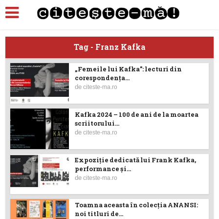
Tag - Franz Kafka
„Femeile lui Kafka”: lecturi din
corespondența...
de
citeste-ma.ro
Kafka 2024 – 100 de ani de la moartea
scriitorului...
de
citeste-ma.ro
Expoziție dedicată lui Frank Kafka,
performance și...
de
citeste-ma.ro
Toamna aceasta în colecția ANANSI:
noi titluri de...