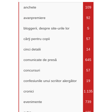
anchete
109
avanpremiere
92
bloggerii, despre site-urile lor
5
cărţi pentru copii
57
cinci detalii
14
comunicate de presă
645
concursuri
57
confesiunile unui scriitor alergător
19
cronici
1.135
evenimente
739