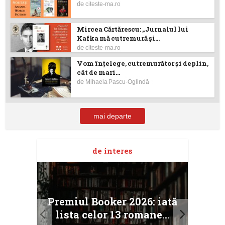
de
citeste-ma.ro
Mircea Cărtărescu: „Jurnalul lui
Kafka mă cutremură și...
de
citeste-ma.ro
Vom înţelege, cutremurător şi deplin,
cât de mari...
de
Mihaela Pascu-Oglindă
mai departe
de interes
taj
Ang
Premiul Booker 2026: iată
ile
Buc
lista celor 13 romane...