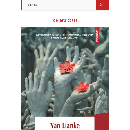
video
38
ce am citit