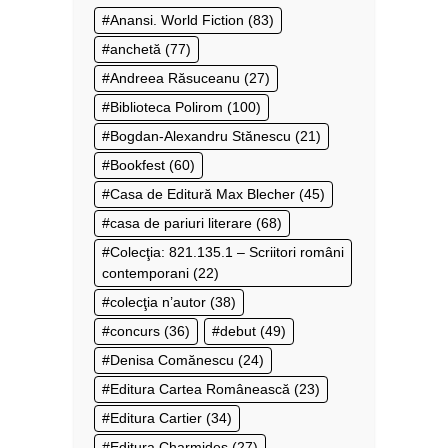
Anansi. World Fiction
(83)
anchetă
(77)
Andreea Răsuceanu
(27)
Biblioteca Polirom
(100)
Bogdan-Alexandru Stănescu
(21)
Bookfest
(60)
Casa de Editură Max Blecher
(45)
casa de pariuri literare
(68)
Colecţia: 821.135.1 – Scriitori români
contemporani
(22)
colecţia n’autor
(38)
concurs
(36)
debut
(49)
Denisa Comănescu
(24)
Editura Cartea Românească
(23)
Editura Cartier
(34)
Editura Charmides
(27)