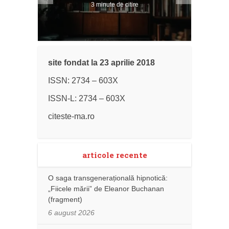
3 minute de citire
site fondat la 23 aprilie 2018
ISSN: 2734 – 603X
ISSN-L: 2734 – 603X
citeste-ma.ro
articole recente
O saga transgenerațională hipnotică:
„Fiicele mării” de Eleanor Buchanan
(fragment)
6 august 2026