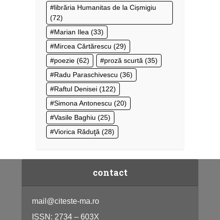
librăria Humanitas de la Cișmigiu
(72)
Marian Ilea
(33)
Mircea Cărtărescu
(29)
poezie
(62)
proză scurtă
(35)
Radu Paraschivescu
(36)
Raftul Denisei
(122)
Simona Antonescu
(20)
Vasile Baghiu
(25)
Viorica Răduţă
(28)
contact
mail@citeste-ma.ro
ISSN: 2734 – 603X