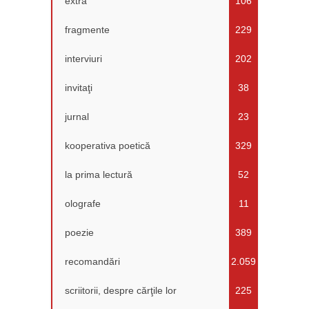
extra
106
fragmente
229
interviuri
202
invitaţi
38
jurnal
23
kooperativa poetică
329
la prima lectură
52
olografe
11
poezie
389
recomandări
2.059
scriitorii, despre cărţile lor
225