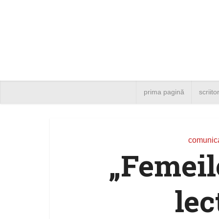
prima pagină
scriito
comunica
„Femeil
lec