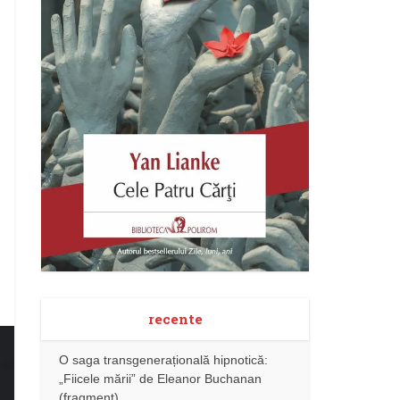
recente
O saga transgenerațională hipnotică:
„Fiicele mării” de Eleanor Buchanan
(fragment)