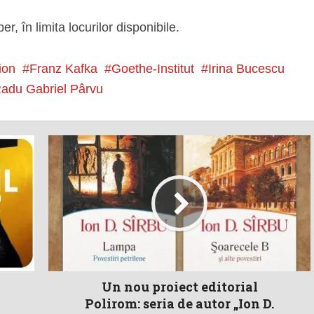
r, în limita locurilor disponibile.
ion
Franz Kafka
Goethe-Institut
Irina Bucescu
adu Gabriel Pârvu
Un nou proiect editorial
Polirom: seria de autor „Ion D.