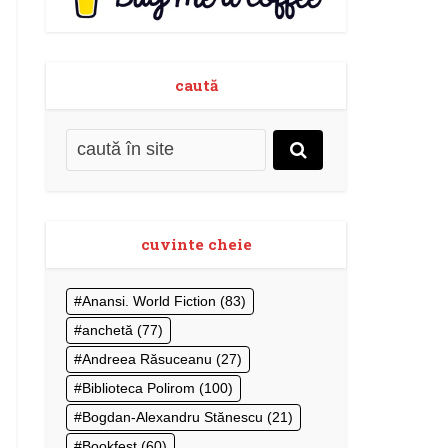
caută
cuvinte cheie
Anansi. World Fiction
(83)
anchetă
(77)
Andreea Răsuceanu
(27)
Biblioteca Polirom
(100)
Bogdan-Alexandru Stănescu
(21)
Bookfest
(60)