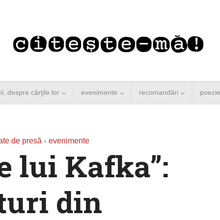
rii, despre cărţile lor
evenimente
recomandări
poezi
te de presă
evenimente
•
e lui Kafka”:
turi din