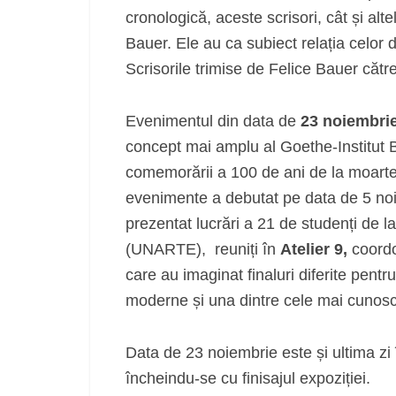
cronologică, aceste scrisori, cât și alt
Bauer. Ele au ca subiect relația celor d
Scrisorile trimise de Felice Bauer cătr
Evenimentul din data de
23 noiembri
concept mai amplu al Goethe-Institut Bu
comemorării a 100 de ani de la moarte
evenimente a debutat pe data de 5 noie
prezentat lucrări a 21 de studenți de l
(UNARTE), reuniți în
Atelier 9,
coord
care au imaginat finaluri diferite pentr
moderne și una dintre cele mai cunoscu
Data de 23 noiembrie este și ultima zi 
încheindu-se cu finisajul expoziției.