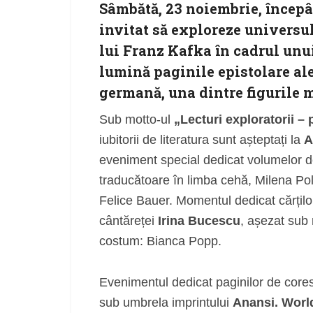
Sâmbătă,
23 noiembrie
, încep
invitat să exploreze
universul
lui Franz Kafka
în cadrul unu
lumină paginile epistolare ale
germană, una dintre figurile m
Sub motto-ul
„Lecturi exploratorii –
iubitorii de literatura sunt așteptați la
A
eveniment special dedicat volumelor d
traducătoare în limba cehă, Milena Po
Felice Bauer. Momentul dedicat cărților 
cântăreței
Irina Bucescu
, așezat sub
costum: Bianca Popp.
Evenimentul dedicat paginilor de core
sub umbrela imprintului
Anansi. World