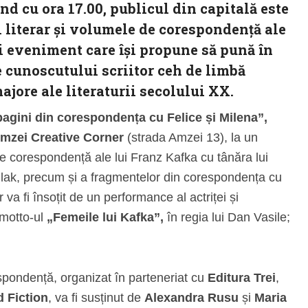
ând cu
ora 17.00
, publicul din capitală este
 literar și volumele de corespondență ale
i eveniment care își propune să pună în
 cunoscutului scriitor ceh de limbă
ajore ale literaturii secolului XX.
 pagini din corespondența cu Felice și Milena”,
mzei Creative Corner
(strada Amzei 13), la un
e corespondență ale lui Franz Kafka cu tânăra lui
llak, precum și a fragmentelor din corespondența cu
va fi însoțit de un performance al actriței și
 motto-ul
„Femeile lui Kafka”,
în regia lui Dan Vasile;
spondență, organizat în parteneriat cu
Editura Trei
,
 Fiction
, va fi susținut de
Alexandra Rusu
și
Maria