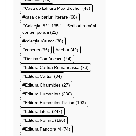
Casa de Editură Max Blecher
(45)
casa de pariuri literare
(68)
Colecţia: 821.135.1 – Scriitori români
contemporani
(22)
colecţia n’autor
(38)
concurs
(36)
debut
(49)
Denisa Comănescu
(24)
Editura Cartea Românească
(23)
Editura Cartier
(34)
Editura Charmides
(27)
Editura Humanitas
(230)
Editura Humanitas Fiction
(193)
Editura Litera
(242)
Editura Nemira
(160)
Editura Pandora M
(74)