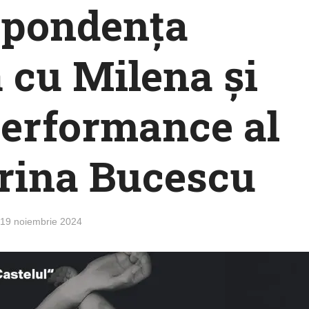
spondența
 cu Milena și
 performance al
 Irina Bucescu
19 noiembrie 2024