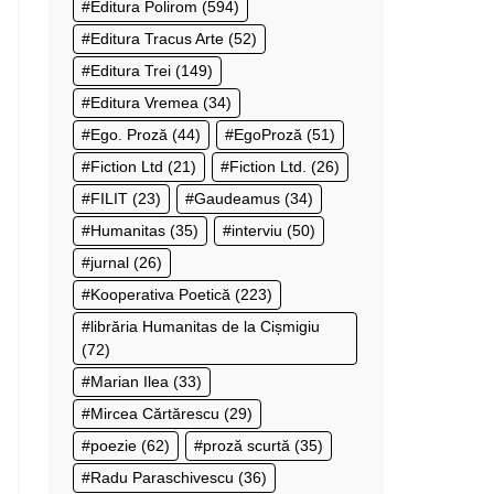
Editura Polirom
(594)
Editura Tracus Arte
(52)
Editura Trei
(149)
Editura Vremea
(34)
Ego. Proză
(44)
EgoProză
(51)
Fiction Ltd
(21)
Fiction Ltd.
(26)
FILIT
(23)
Gaudeamus
(34)
Humanitas
(35)
interviu
(50)
jurnal
(26)
Kooperativa Poetică
(223)
librăria Humanitas de la Cișmigiu
(72)
Marian Ilea
(33)
Mircea Cărtărescu
(29)
poezie
(62)
proză scurtă
(35)
Radu Paraschivescu
(36)