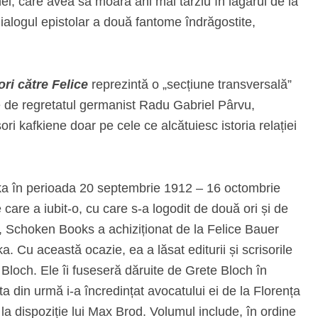
enei, care avea să moară ani mai târziu în lagărul de la
alogul epistolar a două fantome îndrăgostite,
ori către Felice
reprezintă o „secțiune transversală”
use de regretatul germanist Radu Gabriel Pârvu,
ori kafkiene doar pe cele ce alcătuiesc istoria relației
afka în perioada 20 septembrie 1912 – 16 octombrie
 care a iubit‑o, cu care s‑a logodit de două ori și de
5, Schoken Books a achiziționat de la Felice Bauer
ka. Cu această ocazie, ea a lăsat editurii și scrisorile
e Bloch. Ele îi fuseseră dăruite de Grete Bloch în
din urmă i‑a încredințat avocatului ei de la Florența
 la dispoziție lui Max Brod. Volumul include, în ordine