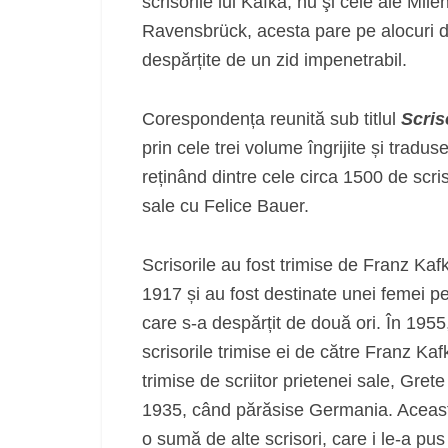
scrisorile lui Kafka, nu şi cele ale Mil
Ravensbrück, acesta pare pe alocuri di
despărțite de un zid impenetrabil.
Corespondența reunită sub titlul
Scris
prin cele trei volume îngrijite și trad
reținând dintre cele circa 1500 de scris
sale cu Felice Bauer.
Scrisorile au fost trimise de Franz K
1917 și au fost destinate unei femei pe
care s‑a despărțit de două ori. În 195
scrisorile trimise ei de către Franz Kaf
trimise de scriitor prietenei sale, Gret
1935, când părăsise Germania. Aceasta 
o sumă de alte scrisori, care i le‑a pus