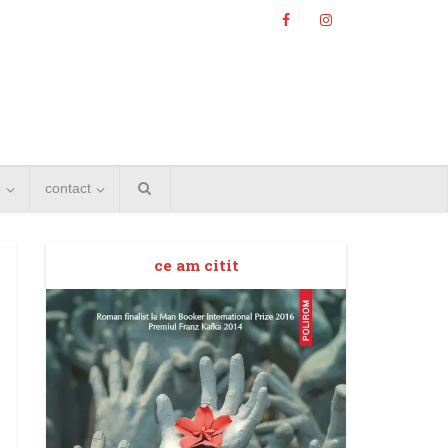
e
contact
ce am citit