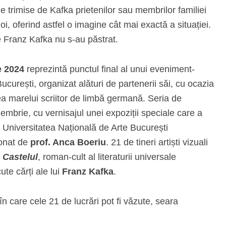
ele trimise de Kafka prietenilor sau membrilor familiei
oi, oferind astfel o imagine cât mai exactă a situației.
e Franz Kafka nu s‑au păstrat.
e 2024
reprezintă punctul final al unui eveniment-
curești, organizat alături de partenerii săi, cu ocazia
a marelui scriitor de limbă germană. Seria de
mbrie, cu vernisajul unei expoziții speciale care a
a Universitatea Națională de Arte București
onat de
prof. Anca Boeriu
. 21 de tineri artiști vizuali
u
Castelul
, roman-cult al literaturii universale
te cărți ale lui
Franz Kafka
.
în care cele 21 de lucrări pot fi văzute, seara