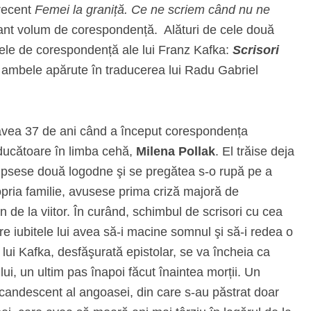
 recent
Femei la graniță. Ce ne scriem când nu ne
nant volum de corespondență. Alături de cele două
ele de corespondență ale lui Franz Kafka:
Scrisori
, ambele apărute în traducerea lui Radu Gabriel
vea 37 de ani când a început corespondența
aducătoare în limba cehă,
Milena Pollak
. El trăise deja
rerupsese două logodne şi se pregătea s-o rupă pe a
ropria familie, avusese prima criză majoră de
 de la viitor. În curând, schimbul de scrisori cu cea
tre iubitele lui avea să-i macine somnul şi să-i redea o
 lui Kafka, desfăşurată epistolar, se va încheia ca
ului, un ultim pas înapoi făcut înaintea morții. Un
ncandescent al angoasei, din care s-au păstrat doar