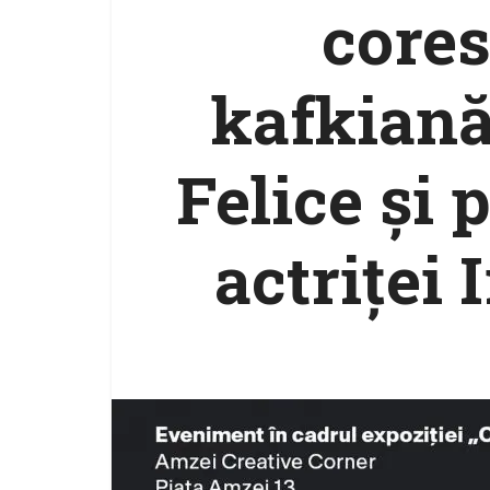
core
kafkiană
Felice și
actriței