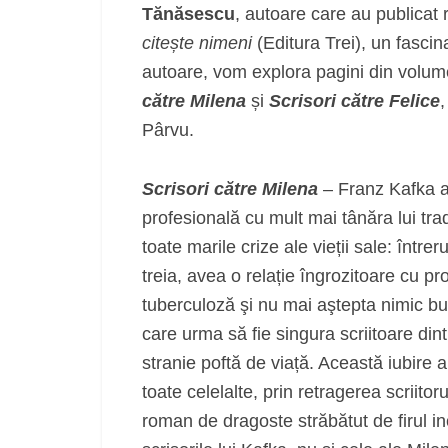
Tănăsescu
, autoare care au publicat
citește nimeni
(Editura Trei), un fasci
autoare, vom explora pagini din volum
către Milena
și
Scrisori către Felice
Pârvu.
Scrisori către Milena
– Franz Kafka a
profesională cu mult mai tânăra lui tr
toate marile crize ale vieții sale: înt
treia, avea o relație îngrozitoare cu p
tuberculoză şi nu mai aştepta nimic bun
care urma să fie singura scriitoare din
stranie poftă de viață. Această iubire a
toate celelalte, prin retragerea scriitor
roman de dragoste străbătut de firul i