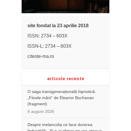
site fondat la 23 aprilie 2018
ISSN: 2734 – 603X
ISSN-L: 2734 – 603X
citeste-ma.ro
articole recente
O saga transgenerațională hipnotică:
„Fiicele mării” de Eleanor Buchanan
(fragment)
6 august 2026
Despre melancolia ce face durerea
îndurabilă: „Și n-ai rămas pe cer, steaua