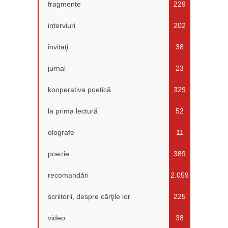
fragmente
229
interviuri
202
invitaţi
38
jurnal
23
kooperativa poetică
329
la prima lectură
52
olografe
11
poezie
389
recomandări
2.059
scriitorii, despre cărţile lor
225
video
38