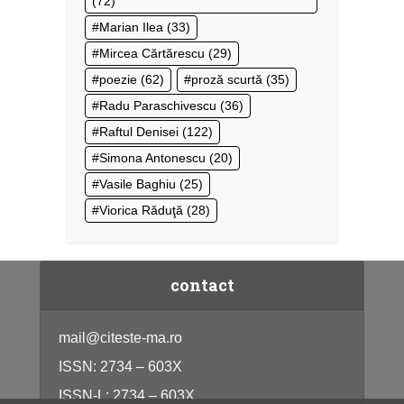
(72)
Marian Ilea
(33)
Mircea Cărtărescu
(29)
poezie
(62)
proză scurtă
(35)
Radu Paraschivescu
(36)
Raftul Denisei
(122)
Simona Antonescu
(20)
Vasile Baghiu
(25)
Viorica Răduţă
(28)
contact
mail@citeste-ma.ro
ISSN: 2734 – 603X
ISSN-L: 2734 – 603X