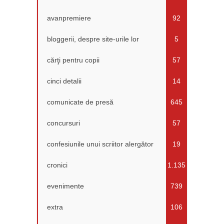
avanpremiere
92
bloggerii, despre site-urile lor
5
cărţi pentru copii
57
cinci detalii
14
comunicate de presă
645
concursuri
57
confesiunile unui scriitor alergător
19
cronici
1.135
evenimente
739
extra
106