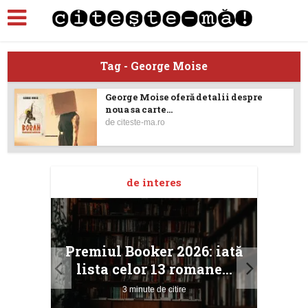
Tag - George Moise
George Moise oferă detalii despre
noua sa carte...
de
citeste-ma.ro
de interes
taj
Ang
Premiul Booker 2026: iată
ile
Buc
lista celor 13 romane...
3 minute de citire