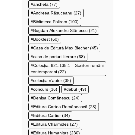
anchetă
(77)
Andreea Răsuceanu
(27)
Biblioteca Polirom
(100)
Bogdan-Alexandru Stănescu
(21)
Bookfest
(60)
Casa de Editură Max Blecher
(45)
casa de pariuri literare
(68)
Colecţia: 821.135.1 – Scriitori români
contemporani
(22)
colecţia n’autor
(38)
concurs
(36)
debut
(49)
Denisa Comănescu
(24)
Editura Cartea Românească
(23)
Editura Cartier
(34)
Editura Charmides
(27)
Editura Humanitas
(230)