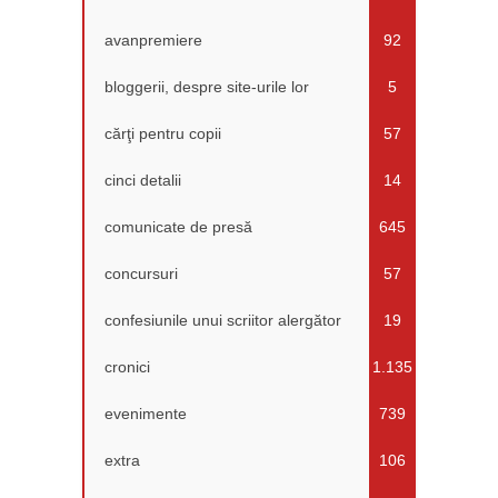
avanpremiere
92
bloggerii, despre site-urile lor
5
cărţi pentru copii
57
cinci detalii
14
comunicate de presă
645
concursuri
57
confesiunile unui scriitor alergător
19
cronici
1.135
evenimente
739
extra
106