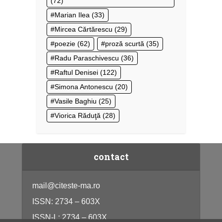
(72)
Marian Ilea
(33)
Mircea Cărtărescu
(29)
poezie
(62)
proză scurtă
(35)
Radu Paraschivescu
(36)
Raftul Denisei
(122)
Simona Antonescu
(20)
Vasile Baghiu
(25)
Viorica Răduţă
(28)
contact
mail@citeste-ma.ro
ISSN: 2734 – 603X
ISSN-L: 2734 – 603X