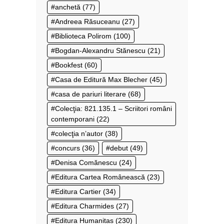
anchetă
(77)
Andreea Răsuceanu
(27)
Biblioteca Polirom
(100)
Bogdan-Alexandru Stănescu
(21)
Bookfest
(60)
Casa de Editură Max Blecher
(45)
casa de pariuri literare
(68)
Colecţia: 821.135.1 – Scriitori români
contemporani
(22)
colecţia n’autor
(38)
concurs
(36)
debut
(49)
Denisa Comănescu
(24)
Editura Cartea Românească
(23)
Editura Cartier
(34)
Editura Charmides
(27)
Editura Humanitas
(230)