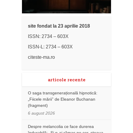
site fondat la 23 aprilie 2018
ISSN: 2734 – 603X
ISSN-L: 2734 – 603X
citeste-ma.ro
articole recente
O saga transgenerațională hipnotică:
„Fiicele mării” de Eleanor Buchanan
(fragment)
6 august 2026
Despre melancolia ce face durerea
îndurabilă: „Și n-ai rămas pe cer, steaua