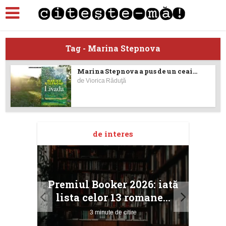
Tag - Marina Stepnova
Marina Stepnova a pus de un ceai…
de
Viorica Răduţă
de interes
taj
Ang
Premiul Booker 2026: iată
ile
Buc
lista celor 13 romane...
3 minute de citire