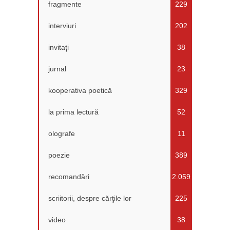
fragmente
229
interviuri
202
invitaţi
38
jurnal
23
kooperativa poetică
329
la prima lectură
52
olografe
11
poezie
389
recomandări
2.059
scriitorii, despre cărţile lor
225
video
38