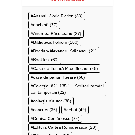
Anansi. World Fiction
(83)
anchetă
(77)
Andreea Răsuceanu
(27)
Biblioteca Polirom
(100)
Bogdan-Alexandru Stănescu
(21)
Bookfest
(60)
Casa de Editură Max Blecher
(45)
casa de pariuri literare
(68)
Colecţia: 821.135.1 – Scriitori români
contemporani
(22)
colecţia n’autor
(38)
concurs
(36)
debut
(49)
Denisa Comănescu
(24)
Editura Cartea Românească
(23)