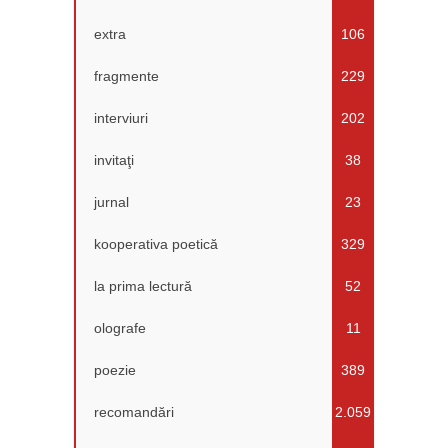
extra
106
fragmente
229
interviuri
202
invitaţi
38
jurnal
23
kooperativa poetică
329
la prima lectură
52
olografe
11
poezie
389
recomandări
2.059