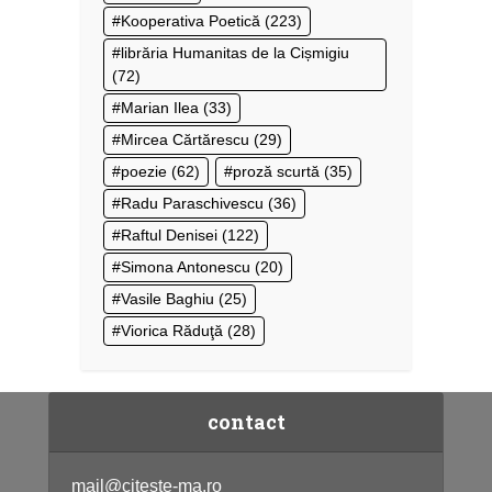
Kooperativa Poetică
(223)
librăria Humanitas de la Cișmigiu
(72)
Marian Ilea
(33)
Mircea Cărtărescu
(29)
poezie
(62)
proză scurtă
(35)
Radu Paraschivescu
(36)
Raftul Denisei
(122)
Simona Antonescu
(20)
Vasile Baghiu
(25)
Viorica Răduţă
(28)
contact
mail@citeste-ma.ro