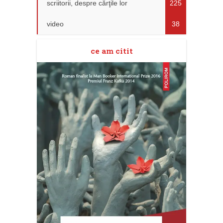
scriitorii, despre cărţile lor
225
video
38
ce am citit