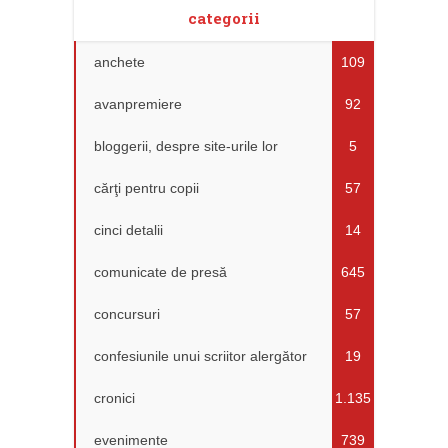
categorii
anchete
109
avanpremiere
92
bloggerii, despre site-urile lor
5
cărţi pentru copii
57
cinci detalii
14
comunicate de presă
645
concursuri
57
confesiunile unui scriitor alergător
19
cronici
1.135
evenimente
739