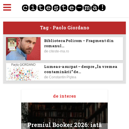
Tag - Paolo Giordano
Biblioteca Polirom – Fragment din
romanul...
de
citeste-ma.ro
Lumea s-a surpat – despre „În vremea
contaminării” de...
de
Constantin Piştea
de interes
taj
Ang
Premiul Booker 2026: iată
ile
Buc