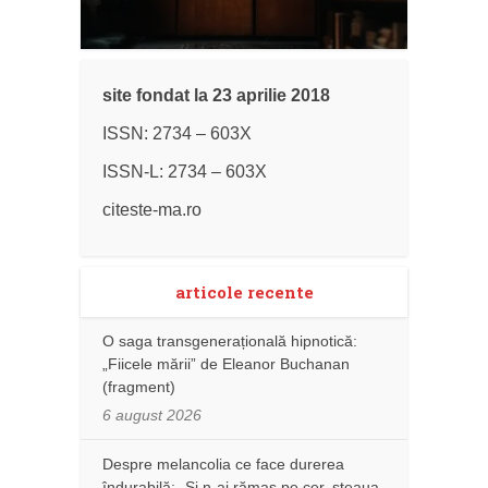
site fondat la 23 aprilie 2018
ISSN: 2734 – 603X
ISSN-L: 2734 – 603X
citeste-ma.ro
articole recente
O saga transgenerațională hipnotică:
„Fiicele mării” de Eleanor Buchanan
(fragment)
6 august 2026
Despre melancolia ce face durerea
îndurabilă: „Și n-ai rămas pe cer, steaua