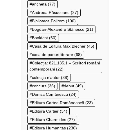
anchetă
(77)
Andreea Răsuceanu
(27)
Biblioteca Polirom
(100)
Bogdan-Alexandru Stănescu
(21)
Bookfest
(60)
Casa de Editură Max Blecher
(45)
casa de pariuri literare
(68)
Colecţia: 821.135.1 – Scriitori români
contemporani
(22)
colecţia n’autor
(38)
concurs
(36)
debut
(49)
Denisa Comănescu
(24)
Editura Cartea Românească
(23)
Editura Cartier
(34)
Editura Charmides
(27)
Editura Humanitas
(230)