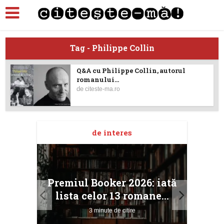
Tag - Philippe Collin
Q&A cu Philippe Collin, autorul
romanului...
de
citeste-ma.ro
de interes
taj
Ang
Premiul Booker 2026: iată
ile
Buc
lista celor 13 romane...
3 minute de citire