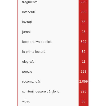
fragmente
229
interviuri
202
invitaţi
38
jurnal
23
kooperativa poetică
329
la prima lectură
52
olografe
11
poezie
389
recomandări
2.059
scriitorii, despre cărţile lor
225
video
38