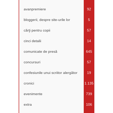
avanpremiere
92
bloggerii, despre site-urile lor
5
cărţi pentru copii
57
cinci detalii
14
comunicate de presă
645
concursuri
57
confesiunile unui scriitor alergător
19
cronici
1.135
evenimente
739
extra
106