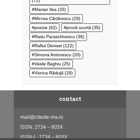
(72)
Marian Ilea
(33)
Mircea Cărtărescu
(29)
poezie
(62)
proză scurtă
(35)
Radu Paraschivescu
(36)
Raftul Denisei
(122)
Simona Antonescu
(20)
Vasile Baghiu
(25)
Viorica Răduţă
(28)
contact
mail@citeste-ma.ro
ISSN: 2734 – 603X
ISSN-L: 2734 – 603X