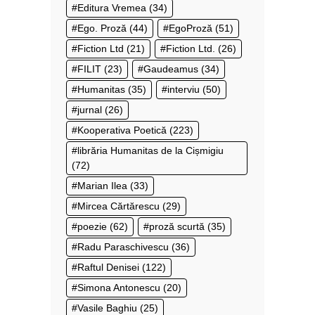
Editura Vremea
(34)
Ego. Proză
(44)
EgoProză
(51)
Fiction Ltd
(21)
Fiction Ltd.
(26)
FILIT
(23)
Gaudeamus
(34)
Humanitas
(35)
interviu
(50)
jurnal
(26)
Kooperativa Poetică
(223)
librăria Humanitas de la Cișmigiu
(72)
Marian Ilea
(33)
Mircea Cărtărescu
(29)
poezie
(62)
proză scurtă
(35)
Radu Paraschivescu
(36)
Raftul Denisei
(122)
Simona Antonescu
(20)
Vasile Baghiu
(25)