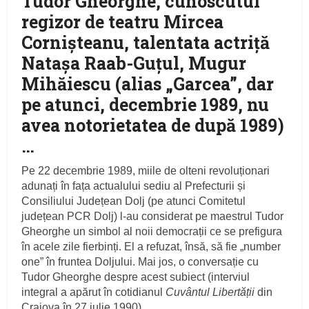
Tudor Gheorghe, cunoscutul
regizor de teatru Mircea
Cornișteanu, talentata actriță
Natașa Raab-Guțul, Mugur
Mihăiescu (alias „Garcea”, dar
pe atunci, decembrie 1989, nu
avea notorietatea de după 1989)
…
Pe 22 decembrie 1989, miile de olteni revoluționari
adunați în fața actualului sediu al Prefecturii și
Consiliului Județean Dolj (pe atunci Comitetul
județean PCR Dolj) l-au considerat pe maestrul Tudor
Gheorghe un simbol al noii democrații ce se prefigura
în acele zile fierbinți. El a refuzat, însă, să fie „number
one” în fruntea Doljului. Mai jos, o conversație cu
Tudor Gheorghe despre acest subiect (interviul
integral a apărut în cotidianul
Cuvântul Libertății
din
Craiova în 27 iulie 1990).