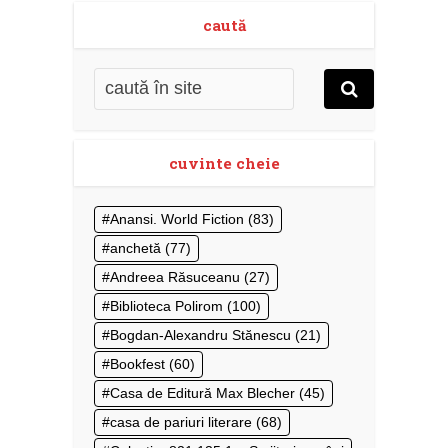
caută
cuvinte cheie
Anansi. World Fiction
(83)
anchetă
(77)
Andreea Răsuceanu
(27)
Biblioteca Polirom
(100)
Bogdan-Alexandru Stănescu
(21)
Bookfest
(60)
Casa de Editură Max Blecher
(45)
casa de pariuri literare
(68)