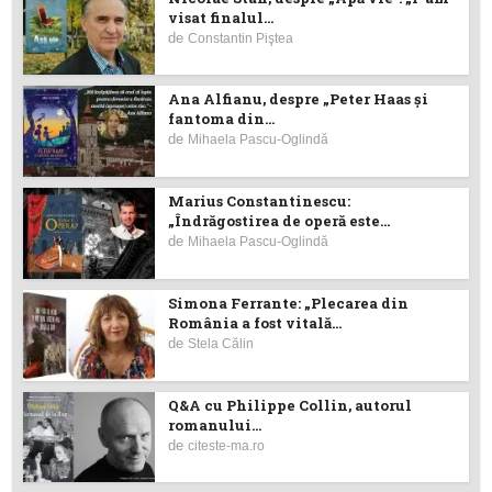
visat finalul...
de
Constantin Piştea
Ana Alfianu, despre „Peter Haas și
fantoma din...
de
Mihaela Pascu-Oglindă
Marius Constantinescu:
„Îndrăgostirea de operă este...
de
Mihaela Pascu-Oglindă
Simona Ferrante: „Plecarea din
România a fost vitală...
de
Stela Călin
Q&A cu Philippe Collin, autorul
romanului...
de
citeste-ma.ro