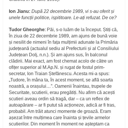
Ion Jianu:
După 22 decembrie 1989, vi s-au oferit și
unele funcții politice, ispititoare. Le-ați refuzat. De ce?
Tudor Gheorghe
: Păi, s-o luăm de la început. Știți că,
în ziua de 22 decembrie 1989, am ajuns de bună voie
și nesilit de nimeni în fața mulțimii adunate la Primăria
județeană (actualul sediu al Prefecturii și al Consiliului
Județean Dolj, n.n.). Și am ajuns sus, în balconul
clădirii. Mai exact, am fost chemat acolo de către un
ofițer superior al M.Ap.N. și rugat de fostul prim-
secretar, Ion Traian Ștefănescu. Acesta mi-a spus:
„Tudore, în mâna ta, în acest moment, se află soarta
noastră, a orașului…”. Oamenii înaintau, trupele de
Securitate, scutierii, erau pregătiți. Nu afirm că acești
scutieri aveau ordin să tragă, dar – ca un reflex de
autoapărare – ar fi putut să acționeze, adică ar fi tras,
probabil. Am trăit atunci momente de groază. Eram
așezat între mulțimea care înainta și țevile armelor
scutierilor. Din moment în moment ne așteptam ca