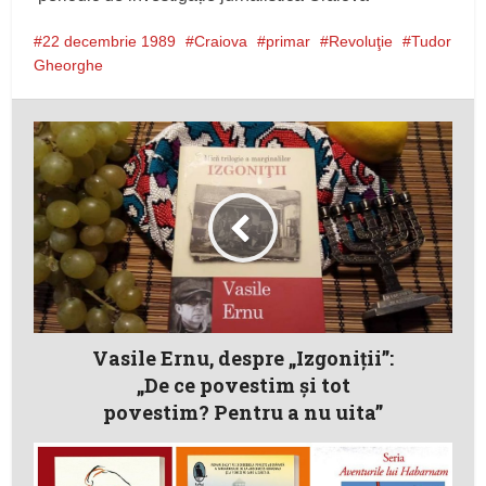
22 decembrie 1989
Craiova
primar
Revoluţie
Tudor
Gheorghe
Vasile Ernu, despre „Izgoniţii”:
„De ce povestim şi tot
povestim? Pentru a nu uita”