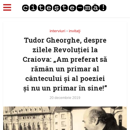
interviuri
invitaţi
•
Tudor Gheorghe, despre
zilele Revoluției la
Craiova: „Am preferat să
rămân un primar al
cântecului și al poeziei
și nu un primar în sine!”
20 decembrie 2019