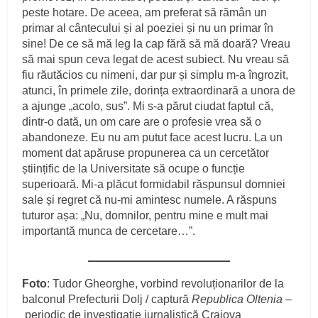
peste hotare. De aceea, am preferat să rămân un
primar al cântecului și al poeziei și nu un primar în
sine! De ce să mă leg la cap fără să mă doară? Vreau
să mai spun ceva legat de acest subiect. Nu vreau să
fiu răutăcios cu nimeni, dar pur și simplu m-a îngrozit,
atunci, în primele zile, dorința extraordinară a unora de
a ajunge „acolo, sus”. Mi s-a părut ciudat faptul că,
dintr-o dată, un om care are o profesie vrea să o
abandoneze. Eu nu am putut face acest lucru. La un
moment dat apăruse propunerea ca un cercetător
științific de la Universitate să ocupe o funcție
superioară. Mi-a plăcut formidabil răspunsul domniei
sale și regret că nu-mi amintesc numele. A răspuns
tuturor așa: „Nu, domnilor, pentru mine e mult mai
importantă munca de cercetare…”.
Foto
: Tudor Gheorghe, vorbind revoluționarilor de la
balconul Prefecturii Dolj / captură
Republica Oltenia –
periodic de investigație jurnalistică Craiova