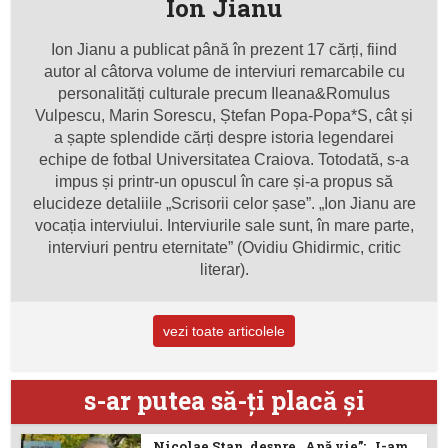
Ion Jianu
Ion Jianu a publicat până în prezent 17 cărți, fiind
autor al câtorva volume de interviuri remarcabile cu
personalități culturale precum Ileana&Romulus
Vulpescu, Marin Sorescu, Ștefan Popa-Popa*S, cât și
a șapte splendide cărți despre istoria legendarei
echipe de fotbal Universitatea Craiova. Totodată, s-a
impus și printr-un opuscul în care și-a propus să
elucideze detaliile „Scrisorii celor șase”. „Ion Jianu are
vocația interviului. Interviurile sale sunt, în mare parte,
interviuri pentru eternitate” (Ovidiu Ghidirmic, critic
literar).
vezi toate articolele
s-ar putea să-ţi placă şi
Nicolae Stan, despre „Apă vie”: „I-am