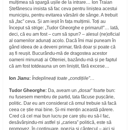
mulțimea să spargă ușile de la intrare… Ion Traian
Ștefănescu insista să fac ceva pentru liniștea acestui
municipiu, pentru evitarea vărsării de sânge. A trebuit
să „fac” ceva. Și am ieșit în fața mulțimii. Toți au
început să strige: „Tudor Gheorghe e primarul!”… Iată,
deci, că eu am fost – cum să spun? – alesul (ne)oficial
al oamenilor adunați acolo. Dacă îmi mai puneam în
gând ideea de a deveni primar, fără doar și poate că
aș fi reușit. Bucurându-mă de dragostea acestor
oameni minunați ai Olteniei, bazându-mă și pe faptul
că am fost totdeauna un om liniștit, fără excese…
Ion Jianu:
Îndeplineați toate „condițiile”…
Tudor Gheorghe:
Da, aveam un „dosar” foarte bun:
nu fusesem membru de partid, tata făcuse pușcărie,
politic. Dar eu am considerat că omul trebuie să facă
ceea ce știe mai bine. Și-mi mențin această părere.
Cred că cel mai bun lucru pe care știu eu să-l fac,
desăvârșindu-mi astfel și „cariera” politică, este să
promovez, în continuare, poezia și cântecul – aici și