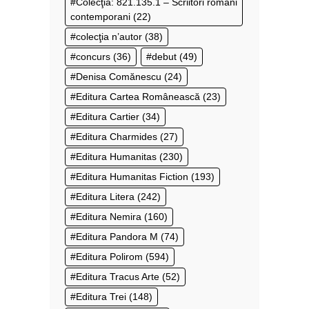
Colecţia: 821.135.1 – Scriitori români
contemporani
(22)
colecţia n’autor
(38)
concurs
(36)
debut
(49)
Denisa Comănescu
(24)
Editura Cartea Românească
(23)
Editura Cartier
(34)
Editura Charmides
(27)
Editura Humanitas
(230)
Editura Humanitas Fiction
(193)
Editura Litera
(242)
Editura Nemira
(160)
Editura Pandora M
(74)
Editura Polirom
(594)
Editura Tracus Arte
(52)
Editura Trei
(148)