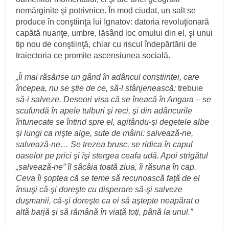
nemărginite şi potrivnice. În mod ciudat, un salt se
produce în conştiinţa lui Ignatov: datoria revoluţionară
capătă nuanţe, umbre, lăsând loc omului din el, şi unui
tip nou de conştiinţă, chiar cu riscul îndepărtării de
traiectoria ce promite ascensiunea socială.
„Îi mai răsărise un gând în adâncul conştiinţei, care
începea, nu se ştie de ce, să-l stânjenească:
trebuie
să-i salveze. Deseori visa că se îneacă în Angara – se
scufundă în apele tulburi şi reci, şi din adâncurile
întunecate se întind spre el, agitându-şi degetele albe
şi lungi ca nişte alge, sute de mâini: salvează-ne,
salvează-ne… Se trezea brusc, se ridica în capul
oaselor pe prici şi îşi stergea ceafa udă. Apoi strigătul
„salvează-ne” îl sâcâia toată ziua, îi răsuna în cap.
Ceva îi şoptea că se teme să recunoască faţă de el
însuşi că-şi doreşte cu disperare să-şi salveze
duşmanii, că-şi doreşte ca ei să aştepte neapărat o
altă barjă şi să rămână în viaţă toţi, până la unul.”