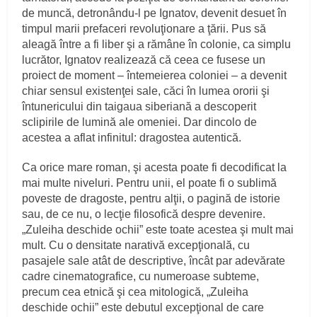
de muncă, detronându-l pe Ignatov, devenit desuet în
timpul marii prefaceri revoluţionare a ţării. Pus să
aleagă între a fi liber şi a rămâne în colonie, ca simplu
lucrător, Ignatov realizează că ceea ce fusese un
proiect de moment – întemeierea coloniei – a devenit
chiar sensul existenţei sale, căci în lumea ororii şi
întunericului din taigaua siberiană a descoperit
sclipirile de lumină ale omeniei. Dar dincolo de
acestea a aflat infinitul: dragostea autentică.
Ca orice mare roman, şi acesta poate fi decodificat la
mai multe niveluri. Pentru unii, el poate fi o sublimă
poveste de dragoste, pentru alţii, o pagină de istorie
sau, de ce nu, o lecţie filosofică despre devenire.
„Zuleiha deschide ochii” este toate acestea şi mult mai
mult. Cu o densitate narativă excepţională, cu
pasajele sale atât de descriptive, încât par adevărate
cadre cinematografice, cu numeroase subteme,
precum cea etnică şi cea mitologică, „Zuleiha
deschide ochii” este debutul excepţional de care