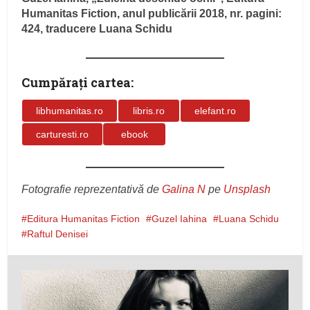
Humanitas Fiction, anul publicării 2018, nr. pagini:
424, traducere Luana Schidu
Cumpăraţi cartea:
libhumanitas.ro
libris.ro
elefant.ro
carturesti.ro
ebook
Fotografie reprezentativă de
Galina N
pe
Unsplash
Editura Humanitas Fiction
Guzel Iahina
Luana Schidu
Raftul Denisei