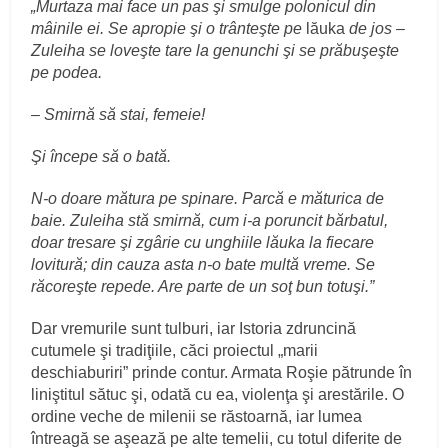
„Murtaza mai face un pas şi smulge polonicul din
mâinile ei. Se apropie şi o trânteşte pe
lăuka
de jos –
Zuleiha se loveşte tare la genunchi şi se prăbuşeşte
pe podea.
– Smirnă să stai, femeie!
Şi începe să o bată.
N-o doare mătura pe spinare. Parcă e măturica de
baie. Zuleiha stă smirnă, cum i-a poruncit bărbatul,
doar tresare şi zgârie cu unghiile lăuka la fiecare
lovitură; din cauza asta n-o bate multă vreme. Se
răcoreşte repede. Are parte de un soţ bun totuşi.”
Dar vremurile sunt tulburi, iar Istoria zdruncină
cutumele şi tradiţiile, căci proiectul „marii
deschiaburiri” prinde contur. Armata Roşie pătrunde în
liniştitul sătuc şi, odată cu ea, violenţa şi arestările. O
ordine veche de milenii se răstoarnă, iar lumea
întreagă se aşează pe alte temelii, cu totul diferite de