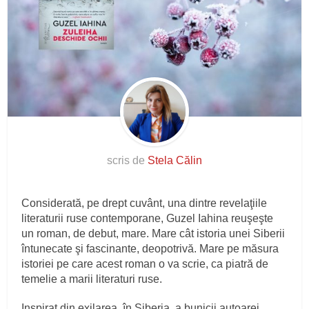
scris de
Stela Călin
Considerată, pe drept cuvânt, una dintre revelaţiile
literaturii ruse contemporane, Guzel Iahina reuşeşte
un roman, de debut, mare. Mare cât istoria unei Siberii
întunecate şi fascinante, deopotrivă. Mare pe măsura
istoriei pe care acest roman o va scrie, ca piatră de
temelie a marii literaturi ruse.
Inspirat din exilarea, în Siberia, a bunicii autoarei,