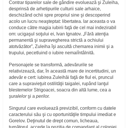
Contrar tiparelor sale de gândire evoluează şi Zuleiha,
desprinsă de arhetipurile culturii sale arhaice,
deschizând ochii spre propriul sine şi descoperind
acolo un lucru neaşteptat: libertatea. Iar aceasta o va
conduce către magia iubirii faţă de cel mai indezirabil
om: ucigaşul soţului ei, Ivan Ignatov. „Fără atenţia
permanentă şi supravegherea strictă a ochiului
atotvăzător”, Zuleiha îşi ascultă chemarea inimii şi a
trupului, pecetluind o iubire nemaiîntâlnită.
Personajele se transformă, adevărurile se
relativizează, dar, în această mare de incertitudini, un
adevăr e cert: iubirea Zuleihăi faţă de fiul ei, pruncul
care a supravieţuit ostilităţii taigalei, rupând lanţul
blestemelor Strigoacei, soacra din altă lume, cea a
şuralelor
şi
a
perilor.
Singurul care evoluează previzibil, conform cu datele
caracterului său şi cu oportunităţile timpului imediat e
Gorelov. Deţinutul de drept comun, licheaua,
turnătorul, accede la poziţia de comandant al coloniei