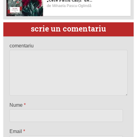
de
Mihaela Pascu-Oglindă
scrie un comentariu
comentariu
Nume
*
Email
*