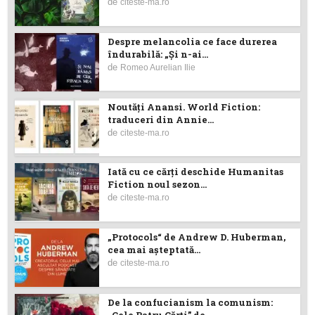
de
citeste-ma.ro
Despre melancolia ce face durerea
îndurabilă: „Și n-ai...
de
Romeo Aurelian Ilie
Noutăţi Anansi. World Fiction:
traduceri din Annie...
de
citeste-ma.ro
Iată cu ce cărţi deschide Humanitas
Fiction noul sezon...
de
citeste-ma.ro
„Protocols“ de Andrew D. Huberman,
cea mai așteptată...
de
citeste-ma.ro
De la confucianism la comunism:
„Cele Patru Cărți” de...