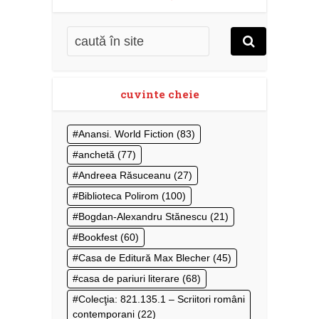
cuvinte cheie
Anansi. World Fiction
(83)
anchetă
(77)
Andreea Răsuceanu
(27)
Biblioteca Polirom
(100)
Bogdan-Alexandru Stănescu
(21)
Bookfest
(60)
Casa de Editură Max Blecher
(45)
casa de pariuri literare
(68)
Colecţia: 821.135.1 – Scriitori români
contemporani
(22)