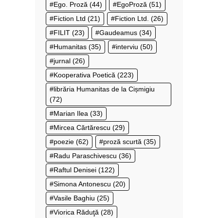
Ego. Proză
(44)
EgoProză
(51)
Fiction Ltd
(21)
Fiction Ltd.
(26)
FILIT
(23)
Gaudeamus
(34)
Humanitas
(35)
interviu
(50)
jurnal
(26)
Kooperativa Poetică
(223)
librăria Humanitas de la Cișmigiu
(72)
Marian Ilea
(33)
Mircea Cărtărescu
(29)
poezie
(62)
proză scurtă
(35)
Radu Paraschivescu
(36)
Raftul Denisei
(122)
Simona Antonescu
(20)
Vasile Baghiu
(25)
Viorica Răduţă
(28)