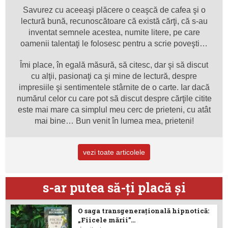
Savurez cu aceeaşi plăcere o ceaşcă de cafea şi o
lectură bună, recunoscătoare că există cărţi, că s-au
inventat semnele acestea, numite litere, pe care
oamenii talentaţi le folosesc pentru a scrie poveşti…
Îmi place, în egală măsură, să citesc, dar şi să discut
cu alţii, pasionaţi ca şi mine de lectură, despre
impresiile şi sentimentele stârnite de o carte. Iar dacă
numărul celor cu care pot să discut despre cărţile citite
este mai mare ca simplul meu cerc de prieteni, cu atât
mai bine… Bun venit în lumea mea, prieteni!
vezi toate articolele
s-ar putea să-ţi placă şi
O saga transgenerațională hipnotică:
„Fiicele mării”...