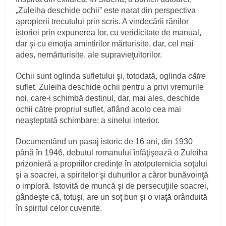
„Zuleiha deschide ochii” este narat din perspectiva
apropierii trecutului prin scris. A vindecării rănilor
istoriei prin expunerea lor, cu veridicitate de manual,
dar şi cu emoţia amintirilor mărturisite, dar, cel mai
ades, nemărturisite, ale supravieţuitorilor.
Ochii sunt oglinda sufletului şi, totodată, oglinda
către
suflet. Zuleiha deschide ochii pentru a privi vremurile
noi, care-i schimbă destinul, dar, mai ales, deschide
ochii către propriul suflet, aflând acolo cea mai
neaşteptată schimbare: a sinelui interior.
Documentând un pasaj istoric de 16 ani, din 1930
până în 1946, debutul romanului înfăţişează o Zuleiha
prizonieră a propriilor credinţe în atotputernicia soţului
şi a soacrei, a spiritelor şi duhurilor a căror bunăvoinţă
o imploră. Istovită de muncă şi de persecuţiile soacrei,
gândeşte că, totuşi, are un soţ bun şi o viaţă orânduită
în spiritul celor cuvenite.