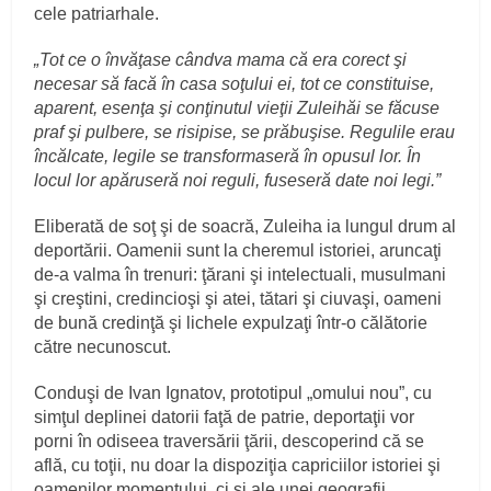
cele patriarhale.
„Tot ce o învăţase cândva mama că era corect şi
necesar să facă în casa soţului ei, tot ce constituise,
aparent, esenţa şi conţinutul vieţii Zuleihăi se făcuse
praf şi pulbere, se risipise, se prăbuşise. Regulile erau
încălcate, legile se transformaseră în opusul lor. În
locul lor apăruseră noi reguli, fuseseră date noi legi.”
Eliberată de soţ şi de soacră, Zuleiha ia lungul drum al
deportării. Oamenii sunt la cheremul istoriei, aruncaţi
de-a valma în trenuri: ţărani şi intelectuali, musulmani
şi creştini, credincioşi şi atei, tătari şi ciuvaşi, oameni
de bună credinţă şi lichele expulzaţi într-o călătorie
către necunoscut.
Conduşi de Ivan Ignatov, prototipul „omului nou”, cu
simţul deplinei datorii faţă de patrie, deportaţii vor
porni în odiseea traversării ţării, descoperind că se
află, cu toţii, nu doar la dispoziţia capriciilor istoriei şi
oamenilor momentului, ci şi ale unei geografii