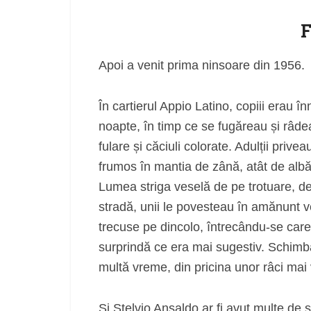
Apoi a venit prima ninsoare din 1956.
În cartierul Appio Latino, copiii erau î
noapte, în timp ce se fugăreau și râde
fulare și căciuli colorate. Adulții priv
frumos în mantia de zână, atât de albă 
Lumea striga veselă de pe trotuare, de l
stradă, unii le povesteau în amănunt ve
trecuse pe dincolo, între­cându‑se car
surprindă ce era mai sugestiv. Schimb
multă vreme, din pricina unor râci mai 
Și Stelvio Ansaldo ar fi avut multe d