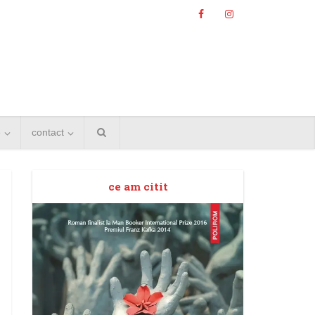
e
contact
ce am citit