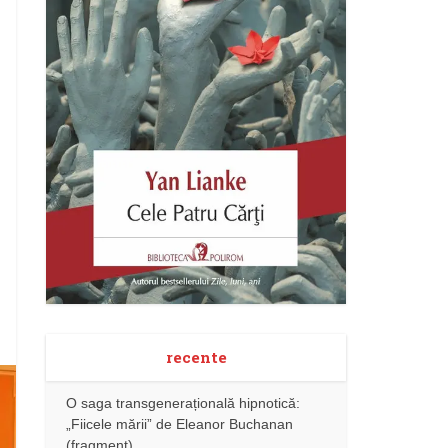
recente
O saga transgenerațională hipnotică:
„Fiicele mării” de Eleanor Buchanan
(fragment)