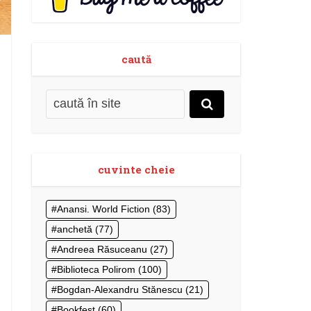
caută
cuvinte cheie
Anansi. World Fiction
(83)
anchetă
(77)
Andreea Răsuceanu
(27)
Biblioteca Polirom
(100)
Bogdan-Alexandru Stănescu
(21)
Bookfest
(60)