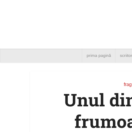
prima pagină
scriito
fra
Unul di
frumo