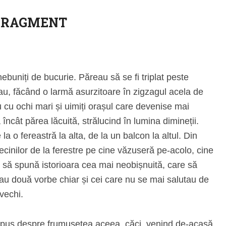
FRAGMENT
nnebuniți de bucurie. Păreau să se fi triplat peste
au, făcând o larmă asurzitoare în zigzagul acela de
eau cu ochi mari și uimiți orașul care devenise mai
încât părea lăcuită, strălucind în lumina dimineții.
a o fereastră la alta, de la un balcon la altul. Din
cinilor de la ferestre pe cine văzuseră pe‑acolo, cine
e să spună istorioara cea mai neobișnuită, care să
au două vorbe chiar și cei care nu se mai salutau de
vechi.
e spus despre frumusețea aceea, căci, venind de‑acasă