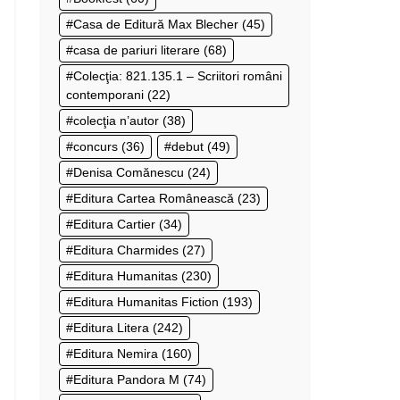
Casa de Editură Max Blecher
(45)
casa de pariuri literare
(68)
Colecţia: 821.135.1 – Scriitori români
contemporani
(22)
colecţia n’autor
(38)
concurs
(36)
debut
(49)
Denisa Comănescu
(24)
Editura Cartea Românească
(23)
Editura Cartier
(34)
Editura Charmides
(27)
Editura Humanitas
(230)
Editura Humanitas Fiction
(193)
Editura Litera
(242)
Editura Nemira
(160)
Editura Pandora M
(74)