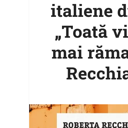
italiene d
„Toată v
mai răma
Recchia