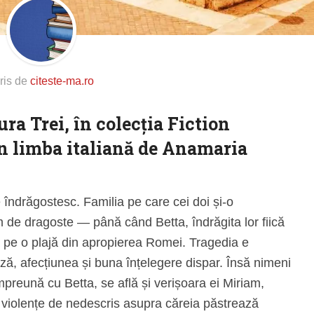
ris de
citeste-ma.ro
ra Trei, în colecția Fiction
n limba italiană de Anamaria
 îndrăgostesc. Familia pe care cei doi și-o
m de dragoste — până când Betta, îndrăgita lor fiică
ă pe o plajă din apropierea Romei. Tragedia e
ă, afecțiunea și buna înțelegere dispar. Însă nimeni
mpreună cu Betta, se află și verișoara ei Miriam,
nei violențe de nedescris asupra căreia păstrează