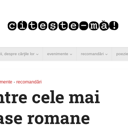
rii, despre cărţile lor
evenimente
recomandări
poezi
gmente
recomandări
•
ntre cele mai
ase romane