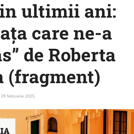
in ultimii ani:
iața care ne-a
s” de Roberta
 (fragment)
28 februarie 2025