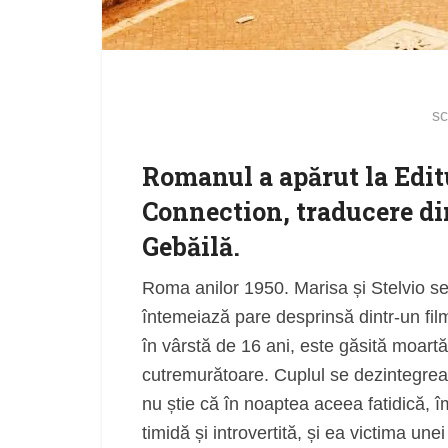
sc
Romanul a apărut la Editu
Connection, traducere di
Gebăilă.
Roma anilor 1950. Marisa și Stelvio se
întemeiază pare desprinsă dintr-un fil
în vârstă de 16 ani, este găsită moart
cutremurătoare. Cuplul se dezintegreaz
nu știe că în noaptea aceea fatidică, î
timidă și introvertită, și ea victima u