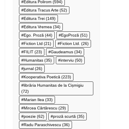
Editura Polirom
(594)
Editura Tracus Arte
(52)
Editura Trei
(149)
Editura Vremea
(34)
Ego. Proză
(44)
EgoProză
(51)
Fiction Ltd
(21)
Fiction Ltd.
(26)
FILIT
(23)
Gaudeamus
(34)
Humanitas
(35)
interviu
(50)
jurnal
(26)
Kooperativa Poetică
(223)
librăria Humanitas de la Cișmigiu
(72)
Marian Ilea
(33)
Mircea Cărtărescu
(29)
poezie
(62)
proză scurtă
(35)
Radu Paraschivescu
(36)