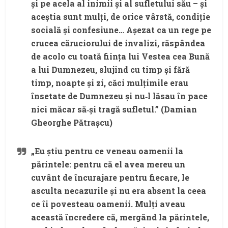
și pe acela al inimii și al sufletului său – și
aceștia sunt mulți, de orice vârstă, condiție
socială și confesiune… Așezat ca un rege pe
crucea căruciorului de invalizi, răspândea
de acolo cu toată ființa lui Vestea cea Bună
a lui Dumnezeu, slujind cu timp și fără
timp, noapte și zi, căci mulțimile erau
însetate de Dumnezeu și nu‑l lăsau în pace
nici măcar să‑și tragă sufletul.” (Damian
Gheorghe Pătrașcu)
„Eu știu pentru ce veneau oamenii la
părintele: pentru că el avea mereu un
cuvânt de încurajare pentru fiecare, le
asculta necazurile și nu era absent la ceea
ce îi povesteau oamenii. Mulți aveau
această încredere că, mergând la părintele,