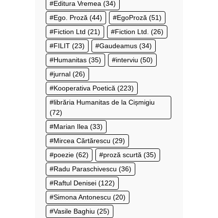
Editura Vremea
(34)
Ego. Proză
(44)
EgoProză
(51)
Fiction Ltd
(21)
Fiction Ltd.
(26)
FILIT
(23)
Gaudeamus
(34)
Humanitas
(35)
interviu
(50)
jurnal
(26)
Kooperativa Poetică
(223)
librăria Humanitas de la Cișmigiu
(72)
Marian Ilea
(33)
Mircea Cărtărescu
(29)
poezie
(62)
proză scurtă
(35)
Radu Paraschivescu
(36)
Raftul Denisei
(122)
Simona Antonescu
(20)
Vasile Baghiu
(25)