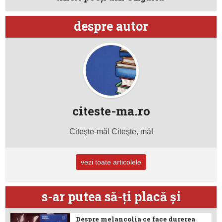
despre autor
citeste-ma.ro
Citeşte-mă! Citeşte, mă!
vezi toate articolele
s-ar putea să-ţi placă şi
Despre melancolia ce face durerea