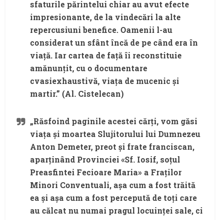
sfaturile părintelui chiar au avut efecte
impresionante, de la vindecări la alte
repercusiuni benefice. Oamenii l-au
considerat un sfânt încă de pe când era în
viață. Iar cartea de față îi reconstituie
amănunțit, cu o documentare
cvasiexhaustivă, viața de mucenic și
martir.” (Al. Cistelecan)
„Răsfoind paginile acestei cărți, vom găsi
viața și moartea Slujitorului lui Dumnezeu
Anton Demeter, preot și frate franciscan,
aparținând Provinciei «Sf. Iosif, soțul
Preasfintei Fecioare Maria» a Fraților
Minori Conventuali, așa cum a fost trăită
ea și așa cum a fost percepută de toți care
au călcat nu numai pragul locuinței sale, ci