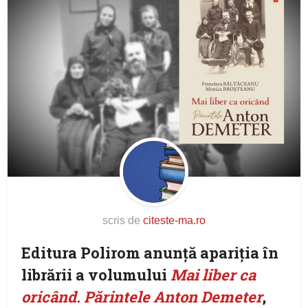
scris de
citeste-ma.ro
Editura Polirom anunţă apariţia în
librării a volumului
Mai liber ca
oricând. Părintele Anton Demeter
,