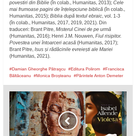
povestiri din Biblie
(în colab., Humanitas, 2013);
Cele
mai frumoase pagini de înțelepciune biblică
(în colab.,
Humanitas, 2015);
Biblia după textul ebraic
, vol. 1‑3
(în colab., Humanitas, 2017, 2019, 2021). Din
traduceri: Brant Pitre,
Misterul Cinei de pe urmă
(Humanitas, 2016); Henri J.M. Nouwen,
Fiul risipitor.
Povestea unei întoarceri acasă
(Humanitas, 2017);
Brant Pitre,
Isus și rădăcinile evreiești ale Mariei
(Humanitas, 2021).
Damian Gheorghe Pătraşcu
Editura Polirom
Francisca
Băltăceanu
Monica Broșteanu
Părintele Anton Demeter