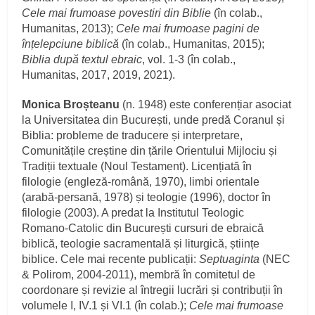
Cele mai frumoase povestiri din Biblie
(în colab.,
Humanitas, 2013);
Cele mai frumoase pagini de
înțelepciune biblică
(în colab., Humanitas, 2015);
Biblia după textul ebraic
, vol. 1‑3 (în colab.,
Humanitas, 2017, 2019, 2021).
Monica Broșteanu
(n. 1948) este conferențiar asociat
la Universitatea din București, unde predă Coranul și
Biblia: probleme de traducere și interpretare,
Comunitățile creștine din țările Orientului Mijlociu și
Tradiții textuale (Noul Testament). Licențiată în
filologie (engleză‑română, 1970), limbi orientale
(arabă‑persană, 1978) și teologie (1996), doctor în
filologie (2003). A predat la Institutul Teologic
Romano‑Catolic din București cursuri de ebraică
biblică, teologie sacramentală și liturgică, științe
biblice. Cele mai recente publicații:
Septuaginta
(NEC
& Polirom, 2004‑2011), membră în comitetul de
coordonare și revizie al întregii lucrări și contribuții în
volumele I, IV.1 și VI.1 (în colab.);
Cele mai frumoase