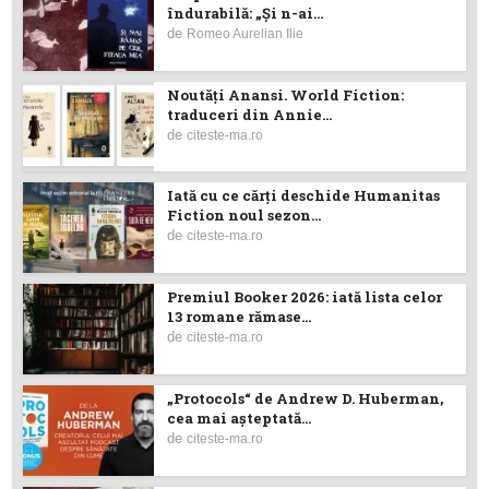
îndurabilă: „Și n-ai...
de
Romeo Aurelian Ilie
Noutăţi Anansi. World Fiction:
traduceri din Annie...
de
citeste-ma.ro
Iată cu ce cărţi deschide Humanitas
Fiction noul sezon...
de
citeste-ma.ro
Premiul Booker 2026: iată lista celor
13 romane rămase...
de
citeste-ma.ro
„Protocols“ de Andrew D. Huberman,
cea mai așteptată...
de
citeste-ma.ro