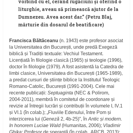
vorbind cu el, cerând rugăciuni și oferind o
liturghie, aveau să primească ajutor de la
Dumnezeu. Avea acest dar.” (Petru Blaj,
mărturie din dosarul de beatificare)
Francisca Băltăceanu
(n. 1943) este profesor asociat
la Universitatea din București, unde predă Exegeză
biblică și Tradiții textuale: Vechiul Testament.
Licențiată în filologie clasică (1965) și teologie (1996),
doctor în filologie (1979). A fost asistentă la Catedra de
limbi clasice, Universitatea din București (1965‑1989),
a predat cursuri de științe biblice la Institutul Teologic
Romano‑Catolic, București (1991‑2004). Cele mai
recente publicații:
Septuaginta
(NEC & Polirom,
2004‑2011), membră în comitetul de coordonare și
revizie al întregii lucrări și contribuții în volumele I, IV.1
și VI.1 (în colab.); „Fluviile Edenului, între Pom și
interzicerea lui (
Geneză
2, 4b‑25)”, în
Antic și modern.
In honorem Luciae Wald
(Humanitas, 2006);
Vladimir
Ghika: Profesor de speranță
(în colab., ARCB, 2013);