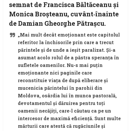
semnat de Francisca Băltăceanu și
Monica Broșteanu, cuvânt‑înainte
de Damian Gheorghe Pătrașcu.
„Mai mult decât emoționant este capitolul
referitor la închisorile prin care a trecut
părintele și de unde a ieșit paralizat. Și-a
asumat acolo rolul de a păstra speranța în
sufletele oamenilor. Nu-s mai puțin
emoționante nici paginile care
reconstituie viața de după eliberare și
mucenicia părintelui în parohii din
Moldova, osârdia lui în munca pastorală,
devotamentul și dăruirea pentru toți
oamenii necăjiți, care-l căutau ca pe un
intercesor de maximă eficiență. Sunt multe
mărturii care atestă că rugăciunile și