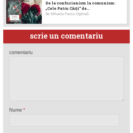
De la confucianism la comunism:
„Cele Patru Cărți” de...
de
Mihaela Pascu-Oglindă
scrie un comentariu
comentariu
Nume
*