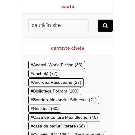
caută
cuvinte cheie
Anansi. World Fiction
(83)
anchetă
(77)
Andreea Răsuceanu
(27)
Biblioteca Polirom
(100)
Bogdan-Alexandru Stănescu
(21)
Bookfest
(60)
Casa de Editură Max Blecher
(45)
casa de pariuri literare
(68)
Colecţia: 821.135.1 – Scriitori români