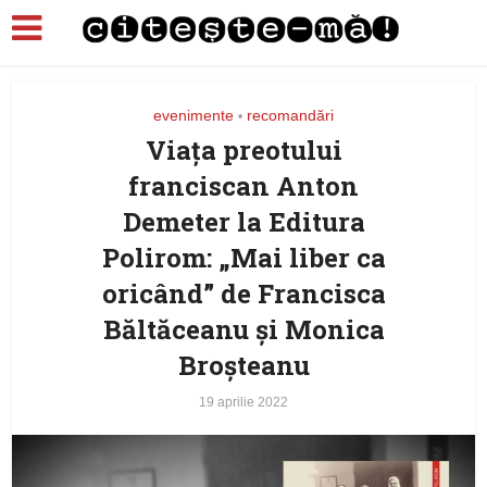
evenimente
recomandări
•
Viața preotului
franciscan Anton
Demeter la Editura
Polirom: „Mai liber ca
oricând” de Francisca
Băltăceanu și Monica
Broșteanu
19 aprilie 2022