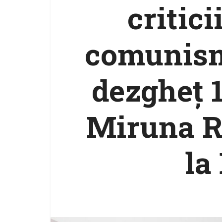
critici
comunism
dezgheț 
Miruna R
la