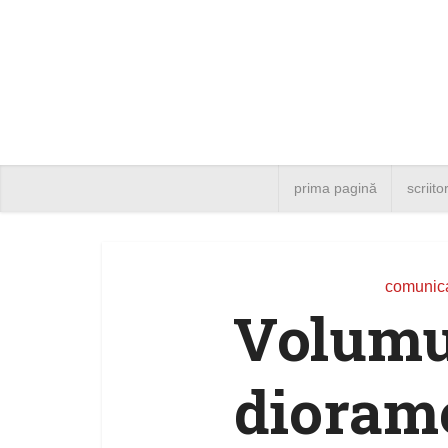
prima pagină
scriito
comunica
Volumul
diorame