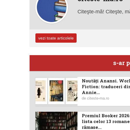
Citeşte-mă! Citeşte, m
vezi toate articolele
s-ar p
Noutăţi Anansi. Wor
Fiction: traduceri di
Annie...
de
citeste-ma.ro
Premiul Booker 2026:
lista celor 13 romane
rămase...