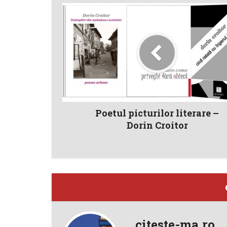
Poetul picturilor literare –
Dorin Croitor
citeste-ma.ro