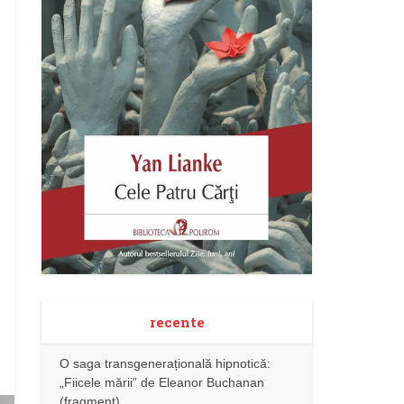
recente
O saga transgenerațională hipnotică:
„Fiicele mării” de Eleanor Buchanan
(fragment)