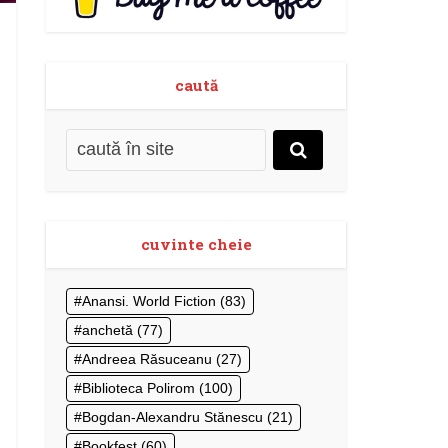
caută
cuvinte cheie
Anansi. World Fiction
(83)
anchetă
(77)
Andreea Răsuceanu
(27)
Biblioteca Polirom
(100)
Bogdan-Alexandru Stănescu
(21)
Bookfest
(60)