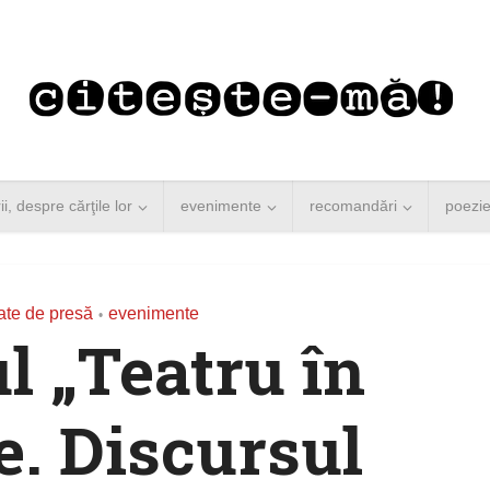
rii, despre cărţile lor
evenimente
recomandări
poezi
te de presă
evenimente
•
 „Teatru în
. Discursul