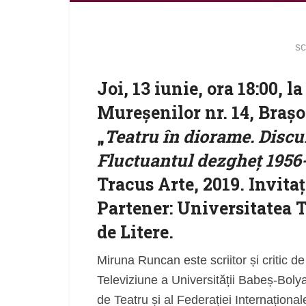
sc
Joi, 13 iunie, ora 18:00, la 
Mureșenilor nr. 14,
Brașo
„
Teatru în diorame. Discur
Fluctuantul dezgheț 1956
Tracus Arte, 2019. Invit
Partener: Universitatea 
de Litere.
Miruna Runcan este scriitor și critic de
Televiziune a Universității Babeș-Bolya
de Teatru și al Federației Internaționale