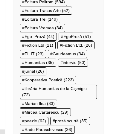
Editura Polirom
(594)
Editura Tracus Arte
(52)
Editura Trei
(149)
Editura Vremea
(34)
Ego. Proză
(44)
EgoProză
(51)
Fiction Ltd
(21)
Fiction Ltd.
(26)
FILIT
(23)
Gaudeamus
(34)
Humanitas
(35)
interviu
(50)
jurnal
(26)
Kooperativa Poetică
(223)
librăria Humanitas de la Cișmigiu
(72)
Marian Ilea
(33)
Mircea Cărtărescu
(29)
poezie
(62)
proză scurtă
(35)
Radu Paraschivescu
(36)