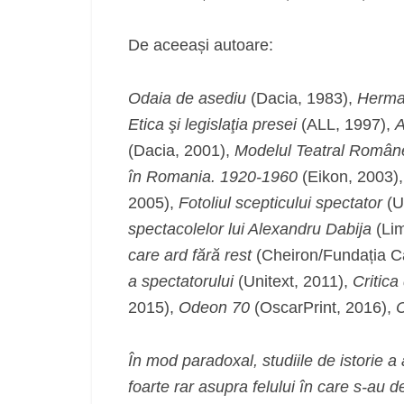
De aceeași autoare:
Odaia de asediu
(Dacia, 1983),
Herma
Etica şi legislaţia presei
(ALL, 1997),
A
(Dacia, 2001),
Modelul Teatral Român
în Romania. 1920-1960
(Eikon, 2003)
2005),
Fotoliul scepticului spectator
(U
spectacolelor lui Alexandru Dabija
(Li
care ard fără rest
(Cheiron/Fundația C
a spectatorului
(Unitext, 2011),
Critica
2015),
Odeon 70
(OscarPrint, 2016),
C
În mod paradoxal, studiile de istorie a
foarte rar asupra felului în care s-au de