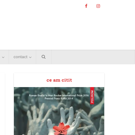
e
contact
ce am citit