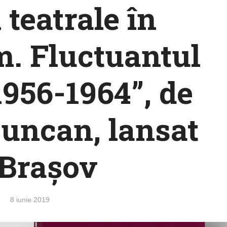
i teatrale în
. Fluctuantul
1956-1964”, de
uncan, lansat
 Brașov
8 iunie 2019