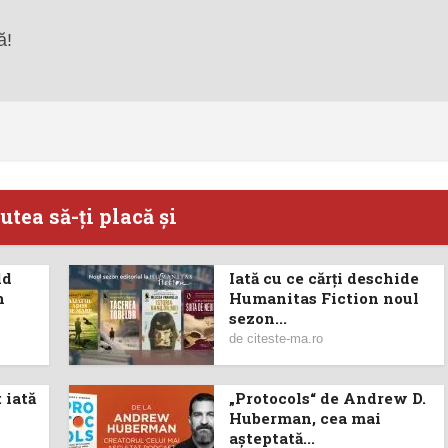
ă!
utea să-ţi placă şi
ld
Iată cu ce cărţi deschide
n
Humanitas Fiction noul
sezon...
de
citeste-ma.ro
 iată
„Protocols“ de Andrew D.
Huberman, cea mai
așteptată...