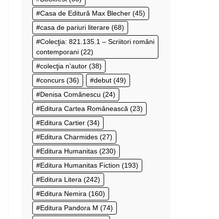
Casa de Editură Max Blecher
(45)
casa de pariuri literare
(68)
Colecţia: 821.135.1 – Scriitori români
contemporani
(22)
colecţia n’autor
(38)
concurs
(36)
debut
(49)
Denisa Comănescu
(24)
Editura Cartea Românească
(23)
Editura Cartier
(34)
Editura Charmides
(27)
Editura Humanitas
(230)
Editura Humanitas Fiction
(193)
Editura Litera
(242)
Editura Nemira
(160)
Editura Pandora M
(74)