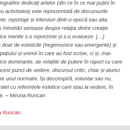
grafilor dedicați artelor (din ce în ce mai puțini în
 activitatea) este reprezentată de discursurile
ete, reportaje și interviuri dintr-o epocă sau alta.
s întrebări serioase despre relația dintre creație
ritice menite s-o reprezinte și s-o evalueze. […]
te doar de esteticile (hegemonice sau emergente) și
țiului și vremii în care au fost scrise, ci și, mai-
itice dominante, de relațiile de putere în raport cu care
est punct de vedere, discursul critic, chiar și atunci
ne unul normativ, își deconspiră, voluntar sau nu,
ralel cu referințele estetice care stau la vedere, în
e.
–
Miruna Runcan
a Runcan