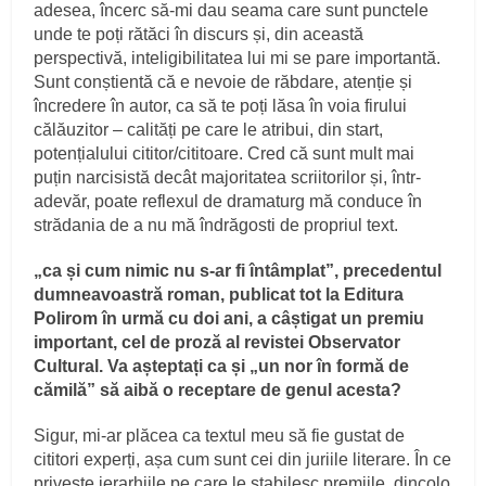
adesea, încerc să-mi dau seama care sunt punctele
unde te poți rătăci în discurs și, din această
perspectivă, inteligibilitatea lui mi se pare importantă.
Sunt conștientă că e nevoie de răbdare, atenție și
încredere în autor, ca să te poți lăsa în voia firului
călăuzitor – calități pe care le atribui, din start,
potențialului cititor/cititoare. Cred că sunt mult mai
puțin narcisistă decât majoritatea scriitorilor și, într-
adevăr, poate reflexul de dramaturg mă conduce în
strădania de a nu mă îndrăgosti de propriul text.
„ca și cum nimic nu s-ar fi întâmplat”, precedentul
dumneavoastră roman, publicat tot la Editura
Polirom în urmă cu doi ani, a câștigat un premiu
important, cel de proză al revistei Observator
Cultural. Va așteptați ca și „un nor în formă de
cămilă” să aibă o receptare de genul acesta?
Sigur, mi-ar plăcea ca textul meu să fie gustat de
cititori experți, așa cum sunt cei din juriile literare. În ce
privește ierarhiile pe care le stabilesc premiile, dincolo