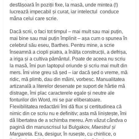
desfășoară în poziții fixe, la masă, unde mintea (!)
lucrează impecabil și curat, iar intelectul conduce
mâna celui care scrie.
Dacă scrii, o faci tot timpul – mai mult sau mai puțin,
mai bine sau mai puțin împlinit – așa cum o spunea în
celebrul său eseu, Barthes. Pentru mine, a scrie
înseamnă a ciopli piatra, a înălța construcții, a defrișa,
a iriga și a cultiva pământul. Poate de aceea nu scriu
la masă, îmi pun laptopul oriunde și scriu mai mult din
mers. Îmi vine greu să șed – iar dacă șed o vreme, mă
ridic, mă plimb, dau din mâini, vorbesc. Manualitatea
artizanală a literelor desenate pe suport de hârtie mă
distrage, îmi plac caracterele egale și neutre ale
fonturilor din Word, mi se par eliberatoare.
Flexibilitatea redactării îmi dă flux și certitudinea că
nimic din ce scriu nu e definitiv; asta mă liniștește, îmi
dă libertatea de a schimba mereu. Am văzut cândva o
pagină din manuscrisul lui Bulgakov,
Maestrul și
Margareta
. Era, desigur, în rusește, cu chirilice, o