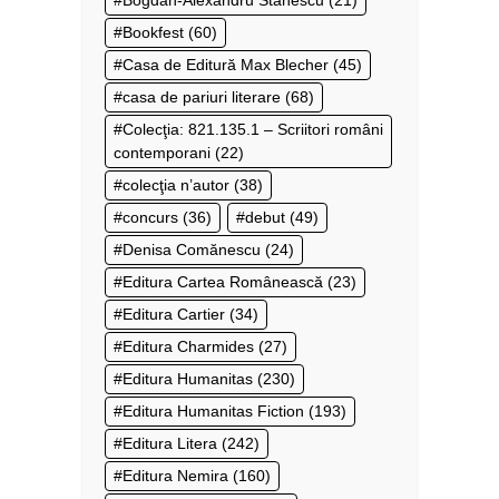
Bogdan-Alexandru Stănescu
(21)
Bookfest
(60)
Casa de Editură Max Blecher
(45)
casa de pariuri literare
(68)
Colecţia: 821.135.1 – Scriitori români
contemporani
(22)
colecţia n’autor
(38)
concurs
(36)
debut
(49)
Denisa Comănescu
(24)
Editura Cartea Românească
(23)
Editura Cartier
(34)
Editura Charmides
(27)
Editura Humanitas
(230)
Editura Humanitas Fiction
(193)
Editura Litera
(242)
Editura Nemira
(160)