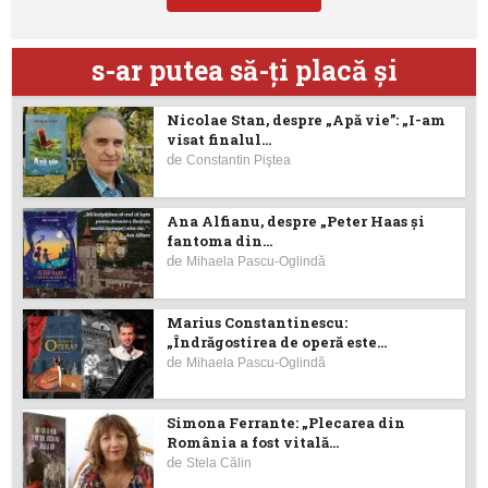
s-ar putea să-ţi placă şi
Nicolae Stan, despre „Apă vie”: „I-am
visat finalul...
de
Constantin Piştea
Ana Alfianu, despre „Peter Haas și
fantoma din...
de
Mihaela Pascu-Oglindă
Marius Constantinescu:
„Îndrăgostirea de operă este...
de
Mihaela Pascu-Oglindă
Simona Ferrante: „Plecarea din
România a fost vitală...
de
Stela Călin