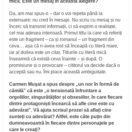
mică. Este un mesaj în această alegere?
Da, am mai spus-o – dar o voi repeta până la
extenuare: nu cred în mesaje. Nu scriu cu mesaj și nu
încerc să transmit informații, ci să exprim o realitate,
cel mai adesea interioară. Primul titlu la care vă referiți
este un fragment – ca și romanul – un fragment din
ceva… așa că n-avea rost să înceapă cu literă mare,
iar al doilea este un citat. Titlurile cu literă mică
înseamnă că există ceva înainte – și după. O
promisiune și o provocare – cititorul va decide dacă o
acceptă sau nu. Îmi place această ambiguitate.
Carmen Muşat a spus despre „un nor în formă de
cămilă” că este „o tensionată înfruntare a
orgoliilor, singurătăților și obsesiilor, în care fiecare
dintre protagoniști încearcă să afle cine este cu
adevărat”. Vă ajuta scrisul prozei să aflați cine
sunteți cu adevărat? Altfel, este câte puțin din
dumneavoastră în fiecare dintre personajele pe
care le creaţi?