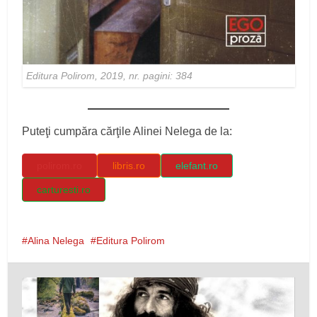
Editura Polirom, 2019, nr. pagini: 384
Puteţi cumpăra cărţile Alinei Nelega de la:
polirom.ro
libris.ro
elefant.ro
carturesti.ro
Alina Nelega
Editura Polirom