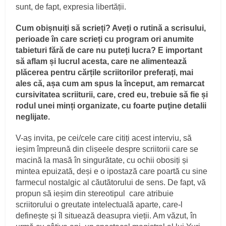
sunt, de fapt, expresia libertății.
Cum obișnuiți să scrieți? Aveți o rutină a scrisului,
perioade în care scrieți cu program ori anumite
tabieturi fără de care nu puteți lucra? E important
să aflam și lucrul acesta, care ne alimentează
plăcerea pentru cărțile scriitorilor preferați, mai
ales că, așa cum am spus la început, am remarcat
cursivitatea scriiturii, care, cred eu, trebuie să fie și
rodul unei minți organizate, cu foarte puţine detalii
neglijate.
V-aș invita, pe cei/cele care citiți acest interviu, să
ieșim împreună din clișeele despre scriitorii care se
macină la masă în singurătate, cu ochii obosiți și
mintea epuizată, deși e o ipostază care poartă cu sine
farmecul nostalgic al căutătorului de sens. De fapt, vă
propun să ieșim din stereotipul care atribuie
scriitorului o greutate intelectuală aparte, care-l
definește și îl situează deasupra vieții. Am văzut, în