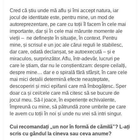
Cred că știu unde mă aflu și îmi accept natura, iar
jocul de identitate este, pentru mine, un mod de
autoreprezentare, pe care cu toții îl facem în cele mai
importante, dar și în cele mai mărunte momente ale
vieții – ne definește în situație, în context. Pentru
mine, și scrisul e un joc ale cărui reguli le stabilesc,
dar care, odată declanșat, se autoexecută – și e
miraculos, surprinzător. Aflu, într-adevăr, lucruri pe
care le știam, dar nu le conștientizam: despre ceilalți,
despre mine… dar e o spirală fără sfârșit, în care cele
mai mici detalii determină efecte neașteptate,
descoperiri și mici epifanii care mă îmbogățesc. Sper
doar ca și cei/cele care mă citesc să se bucure de
jocul meu. Să-l joace, în experiențe echivalente,
împreună cu mine, să pătrundă zone umbrite pe care
le avem cu toții în noi și unde nu vrei să intri singur.
Cui recomandați „un nor în formă de cămilă”? L-ați
scris cu gândul la cineva sau ceva anume?