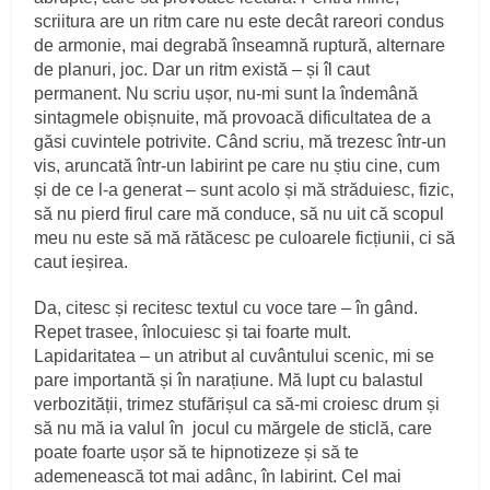
scriitura are un ritm care nu este decât rareori condus
de armonie, mai degrabă înseamnă ruptură, alternare
de planuri, joc. Dar un ritm există – și îl caut
permanent. Nu scriu ușor, nu-mi sunt la îndemână
sintagmele obișnuite, mă provoacă dificultatea de a
găsi cuvintele potrivite. Când scriu, mă trezesc într-un
vis, aruncată într-un labirint pe care nu știu cine, cum
și de ce l-a generat – sunt acolo și mă străduiesc, fizic,
să nu pierd firul care mă conduce, să nu uit că scopul
meu nu este să mă rătăcesc pe culoarele ficțiunii, ci să
caut ieșirea.
Da, citesc și recitesc textul cu voce tare – în gând.
Repet trasee, înlocuiesc și tai foarte mult.
Lapidaritatea – un atribut al cuvântului scenic, mi se
pare importantă și în narațiune. Mă lupt cu balastul
verbozității, trimez stufărișul ca să-mi croiesc drum și
să nu mă ia valul în jocul cu mărgele de sticlă, care
poate foarte ușor să te hipnotizeze și să te
ademenească tot mai adânc, în labirint. Cel mai