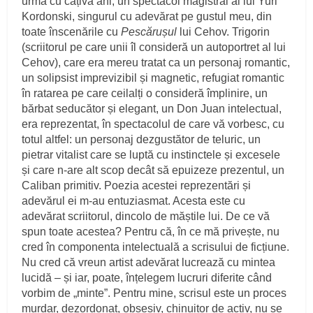
urmă cu câțiva ani, un spectacol magistral al lui Yuri
Kordonski, singurul cu adevărat pe gustul meu, din
toate înscenările cu
Pescărușul
lui Cehov. Trigorin
(scriitorul pe care unii îl consideră un autoportret al lui
Cehov), care era mereu tratat ca un personaj romantic,
un solipsist imprevizibil și magnetic, refugiat romantic
în ratarea pe care ceilalți o consideră împlinire, un
bărbat seducător și elegant, un Don Juan intelectual,
era reprezentat, în spectacolul de care vă vorbesc, cu
totul altfel: un personaj dezgustător de teluric, un
pietrar vitalist care se luptă cu instinctele și excesele
și care n-are alt scop decât să epuizeze prezentul, un
Caliban primitiv. Poezia acestei reprezentări și
adevărul ei m-au entuziasmat. Acesta este cu
adevărat scriitorul, dincolo de măștile lui. De ce vă
spun toate acestea? Pentru că, în ce mă privește, nu
cred în componenta intelectuală a scrisului de ficțiune.
Nu cred că vreun artist adevărat lucrează cu mintea
lucidă – și iar, poate, înțelegem lucruri diferite când
vorbim de „minte”. Pentru mine, scrisul este un proces
murdar, dezordonat, obsesiv, chinuitor de activ, nu se