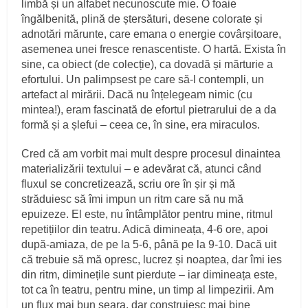
limbă și un alfabet necunoscute mie. O foaie
îngălbenită, plină de ștersături, desene colorate și
adnotări mărunte, care emana o energie covârșitoare,
asemenea unei fresce renascentiste. O hartă. Exista în
sine, ca obiect (de colecție), ca dovadă și mărturie a
efortului. Un palimpsest pe care să-l contempli, un
artefact al mirării. Dacă nu înțelegeam nimic (cu
mintea!), eram fascinată de efortul pietrarului de a da
formă și a șlefui – ceea ce, în sine, era miraculos.
Cred că am vorbit mai mult despre procesul dinaintea
materializării textului – e adevărat că, atunci când
fluxul se concretizează, scriu ore în șir și mă
străduiesc să îmi impun un ritm care să nu mă
epuizeze. El este, nu întâmplător pentru mine, ritmul
repetițiilor din teatru. Adică dimineața, 4-6 ore, apoi
după-amiaza, de pe la 5-6, până pe la 9-10. Dacă uit
că trebuie să mă opresc, lucrez și noaptea, dar îmi ies
din ritm, diminețile sunt pierdute – iar dimineața este,
tot ca în teatru, pentru mine, un timp al limpezirii. Am
un flux mai bun seara, dar construiesc mai bine