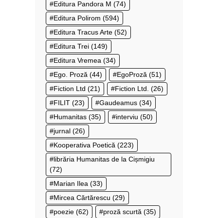
Editura Pandora M
(74)
Editura Polirom
(594)
Editura Tracus Arte
(52)
Editura Trei
(149)
Editura Vremea
(34)
Ego. Proză
(44)
EgoProză
(51)
Fiction Ltd
(21)
Fiction Ltd.
(26)
FILIT
(23)
Gaudeamus
(34)
Humanitas
(35)
interviu
(50)
jurnal
(26)
Kooperativa Poetică
(223)
librăria Humanitas de la Cișmigiu
(72)
Marian Ilea
(33)
Mircea Cărtărescu
(29)
poezie
(62)
proză scurtă
(35)