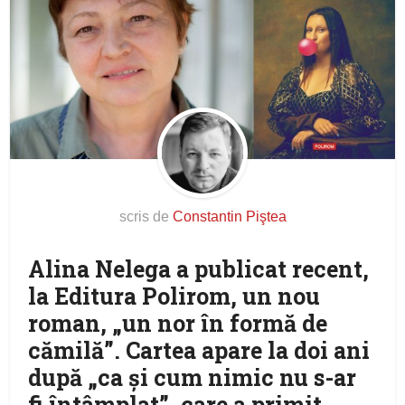
scris de
Constantin Piştea
Alina Nelega a publicat recent,
la Editura Polirom, un nou
roman, „un nor în formă de
cămilă”. Cartea apare la doi ani
după „ca şi cum nimic nu s-ar
fi întâmplat”, care a primit