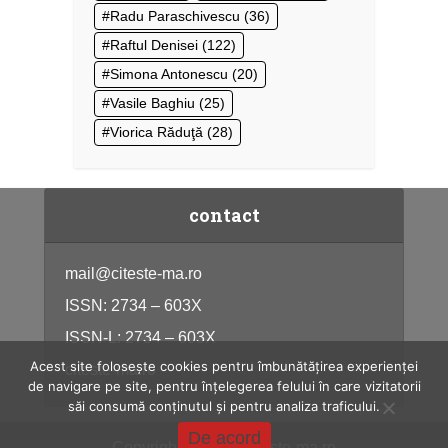
Radu Paraschivescu
(36)
Raftul Denisei
(122)
Simona Antonescu
(20)
Vasile Baghiu
(25)
Viorica Răduţă
(28)
contact
mail@citeste-ma.ro
ISSN: 2734 – 603X
ISSN-L: 2734 – 603X
Acest site folosește cookies pentru îmbunătățirea experienței
citeste-ma.ro
de navigare pe site, pentru înțelegerea felului în care vizitatorii
săi consumă conținutul și pentru analiza traficului.
De acord
Copyright © 2026, citeste-ma.ro