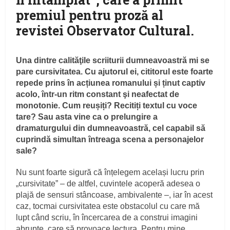
premiul pentru proză al
revistei Observator Cultural.
Una dintre calităţile scriiturii dumneavoastră mi se
pare cursivitatea. Cu ajutorul ei, cititorul este foarte
repede prins în acțiunea romanului și ținut captiv
acolo, într-un ritm constant şi neafectat de
monotonie. Cum reușiți? Recitiți textul cu voce
tare? Sau asta vine ca o prelungire a
dramaturgului din dumneavoastră, cel capabil să
cuprindă simultan întreaga scena a personajelor
sale?
Nu sunt foarte sigură că înțelegem același lucru prin
„cursivitate” – de altfel, cuvintele acoperă adesea o
plajă de sensuri stâncoase, ambivalente –, iar în acest
caz, tocmai cursivitatea este obstacolul cu care mă
lupt când scriu, în încercarea de a construi imagini
abrupte, care să provoace lectura. Pentru mine,