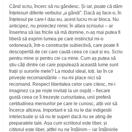
Când scriu, încerc să nu gândesc. Și iar, poate că dăm
înțelesuri diferite verbului „a gândi”. Dacă aș face-o, în
înțelesul pe care-l dau eu, acest lucru m-ar bloca. Nu
anticipez, nu proiectez nimic în afara scrisului – ar
însemna să las fricile să mă domine, n-aș mai putea fi
liberă să exprim lumea pe care instinctul mi-o
ordonează, într-o construcție subiectivă, care poate fi
descoperită de cei care caută ceea ce caut și eu. Scriu
pentru mine și pentru cei ca mine. Cum aș putea să
știu câți dintre cei care populează această lume sunt
frații și surorile mele? La modul ideal, toți. Iar în ce
privește recomandările – nu-mi place nici să
recomand. Respect libertatea celor care citesc, mi-i
imaginez ca pe niște invitați la un ospăț – fiecare
gustă ceea ce îi trezește curiozitatea, unii preferă
certitudinea meniurilor pe care le cunosc, alții vor să
încerce altceva. Important e să nu le dai indigestii
intelectuale și să nu te superi dacă nu se ating de
preparatele tale. Așa cum scriitorul este liber, și
cititorul este liber, altfel nu ne întâlnim – iar întâlnirile