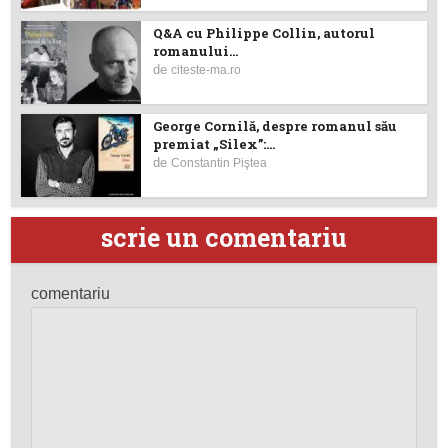
Q&A cu Philippe Collin, autorul
romanului...
de
citeste-ma.ro
George Cornilă, despre romanul său
premiat „Silex”:...
de
Constantin Piştea
scrie un comentariu
comentariu