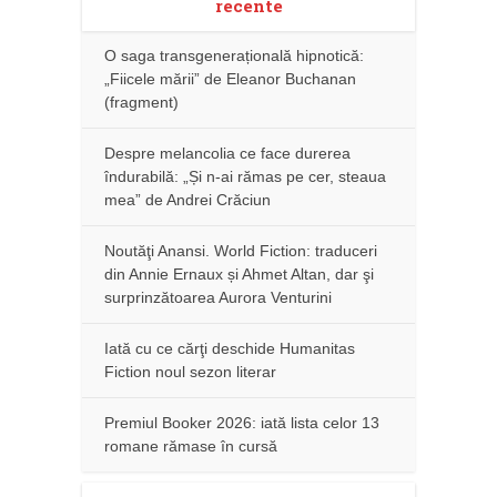
recente
O saga transgenerațională hipnotică:
„Fiicele mării” de Eleanor Buchanan
(fragment)
Despre melancolia ce face durerea
îndurabilă: „Și n-ai rămas pe cer, steaua
mea” de Andrei Crăciun
Noutăţi Anansi. World Fiction: traduceri
din Annie Ernaux și Ahmet Altan, dar şi
surprinzătoarea Aurora Venturini
Iată cu ce cărţi deschide Humanitas
Fiction noul sezon literar
Premiul Booker 2026: iată lista celor 13
romane rămase în cursă