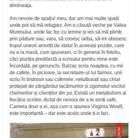
dimineața.
Am nevoie de spațiul meu, dar am mai multe spații
unde pot să mă refugiez. Am o căsuță veche pe Valea
Mureșului, unde fac foc cu lemne și ies să mă plimb
prin pădure sau, vara, să cosesc iarba, să-mi obosesc
trupul uneori amorțit de statul în aceeași poziție, care
nu e la masă, cum spuneam, ci în general în fotoliu,
căci poziția predilectă a scrisului pentru mine este
încordată, pe genunchi. Balzac scria noaptea, cu mii
de cafele, în picioare, la secretaire-ul lui faimos, unii
scriu în bistrouri sau cafenele, netulburați sau chiar
protejați de zăngănitul tacâmurilor și zgomotul vocilor
chelnerilor și clienților din jur. Există un metabolism al
fiecărui scriitor, dictat de nevoia de a te simți
safe
.
Camera doar a ei, așa cum o spunea Virginia Woolf,
este importantă – dar este acolo unde ți-o faci.