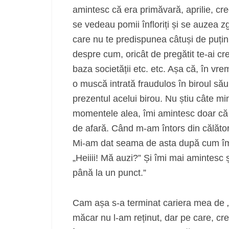
amintesc că era primăvară, aprilie, cred
se vedeau pomii înfloriți și se auzea z
care nu te predispunea câtuși de puțin l
despre cum, oricât de pregătit te-ai cr
baza societății etc. etc. Așa că, în v
o muscă intrată fraudulos în biroul s
prezentul acelui birou. Nu știu câte mi
momentele alea, îmi amintesc doar că 
de afară. Când m-am întors din călăto
Mi-am dat seama de asta după cum îmi f
„Heiiii! Mă auzi?” Și îmi mai amintesc
până la un punct.”
Cam așa s-a terminat cariera mea de „r
măcar nu l-am reținut, dar pe care, cr