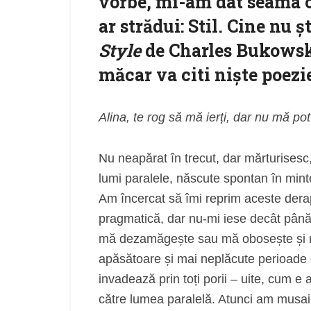
vorbe, mi-am dat seama că
ar strădui: Stil. Cine nu ș
Style
de Charles Bukowski
măcar va citi niște poezi
Alina, te rog să mă ierți, dar nu mă pot 
Nu neapărat în trecut, dar mărturisesc
lumi paralele, născute spontan în minte
Am încercat să îmi reprim aceste derapa
pragmatică, dar nu-mi iese decât până 
mă dezamăgește sau mă obosește și mă
apăsătoare și mai neplăcute perioade 
invadează prin toți porii – uite, cum e
către lumea paralelă. Atunci am musai 