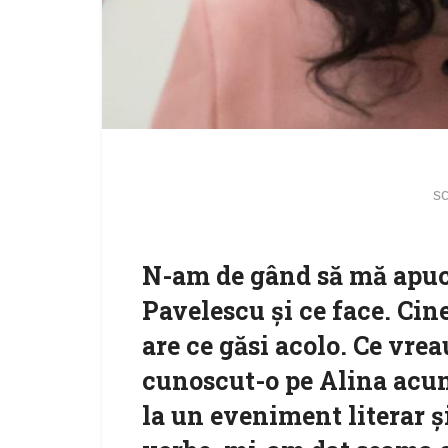
sc
N-am de gând să mă apuc s
Pavelescu și ce face. Cine
are ce găsi acolo. Ce vre
cunoscut-o pe Alina acum 
la un eveniment literar 