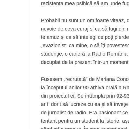
rezistența mea psihică să am unde fug
Probabil nu sunt un om foarte viteaz, d
nevoie de ceva curaj și ca să fugi din r
te amuz și ca să înțelegi ce poți pierd
„evazionist” ca mine, o să îți povestes
studenție, o carieră la Radio România
decuplat de la prezent într-un moment 
Fusesem „recrutată” de Mariana Conovic
la începutul anilor 90 arhiva orală a Ra
din proiectul ei. Se întâmpla prin 92-9
ar fi dorit să lucreze cu ea și să înveț
de jurnalist de radio. Era pasionant ce 
tentant pentru un student la istorie, 