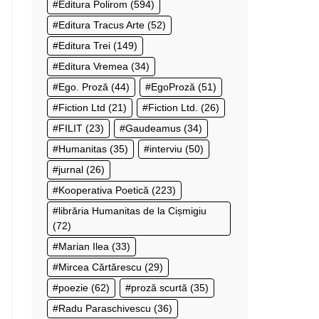
Editura Polirom
(594)
Editura Tracus Arte
(52)
Editura Trei
(149)
Editura Vremea
(34)
Ego. Proză
(44)
EgoProză
(51)
Fiction Ltd
(21)
Fiction Ltd.
(26)
FILIT
(23)
Gaudeamus
(34)
Humanitas
(35)
interviu
(50)
jurnal
(26)
Kooperativa Poetică
(223)
librăria Humanitas de la Cișmigiu
(72)
Marian Ilea
(33)
Mircea Cărtărescu
(29)
poezie
(62)
proză scurtă
(35)
Radu Paraschivescu
(36)