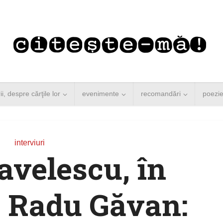
rii, despre cărţile lor
evenimente
recomandări
poezi
interviuri
avelescu, în
u Radu Găvan: