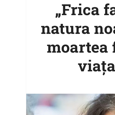
„Frica f
natura no
moartea f
viaț