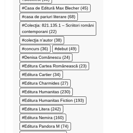
Casa de Editură Max Blecher
(45)
casa de pariuri literare
(68)
Colecţia: 821.135.1 – Scriitori români
contemporani
(22)
colecţia n’autor
(38)
concurs
(36)
debut
(49)
Denisa Comănescu
(24)
Editura Cartea Românească
(23)
Editura Cartier
(34)
Editura Charmides
(27)
Editura Humanitas
(230)
Editura Humanitas Fiction
(193)
Editura Litera
(242)
Editura Nemira
(160)
Editura Pandora M
(74)