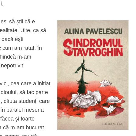
i.
eși să știi că e
ealitate. Uite, ca să
e dacă ești
c cum am ratat, în
 fiindcă m-am
nepotrivit.
i, cea care a inițiat
dioului, să fac parte
3, căuta studenți care
e în paralel meseria
făcea și foarte
așa că m-am bucurat