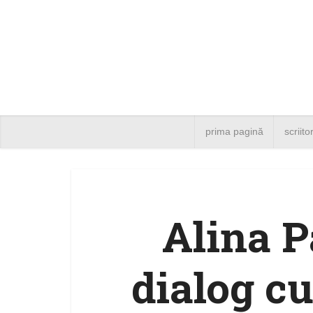
prima pagină
scriito
Alina P
dialog c