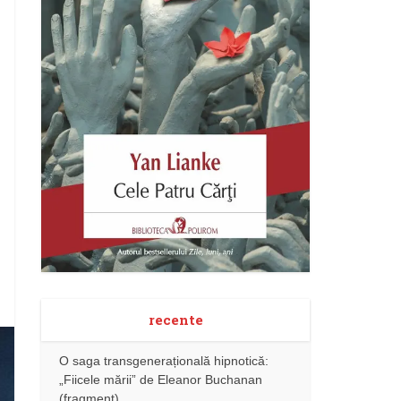
recente
O saga transgenerațională hipnotică:
„Fiicele mării” de Eleanor Buchanan
(fragment)