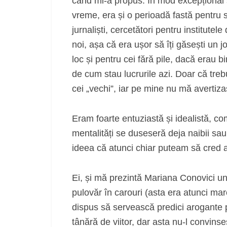
când mi-a propus. În mod excepțional 
vreme, era și o perioadă fastă pentru s
jurnaliști, cercetători pentru institute
noi, așa că era ușor să îți găsești un jo
loc și pentru cei fără pile, dacă erau bi
de cum stau lucrurile azi. Doar că trebui
cei „vechi”, iar pe mine nu mă avertiz
Eram foarte entuziastă și idealistă, com
mentalități se duseseră deja naibii sa
ideea că atunci chiar puteam să cred
Ei, și mă prezintă Mariana Conovici unu
pulovăr în carouri (asta era atunci mar
dispus să servească predici arogante pr
tânără de viitor, dar asta nu-l convins