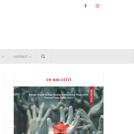
e
contact
ce am citit