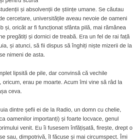
și pentru scurtă
tudenții și absolvenții de științe umane. Se căutau
le de cercetare, universitățile aveau nevoie de oameni
b și, oricât ar fi funcționat sfânta pilă, mai rămânea
ne pregătiți și dornici de treabă. Era un fel de rai față
a, și atunci, să fii dispus să înghiți niște mizerii de la
ase nimeni de asta.
plet lipsită de pile, dar convinsă că vechile
u, oricum, erau pe moarte. Acum îmi vine să râd la
 așa ceva.
ia dintre șefii ei de la Radio, un domn cu chelie,
ca oamenilor importanți) și foarte locvace, genul
imului venit. Eu îi fusesem înfățișată, firește, drept o
ese sau, dimpotrivă, îl făcuse și mai circumspect. Îmi