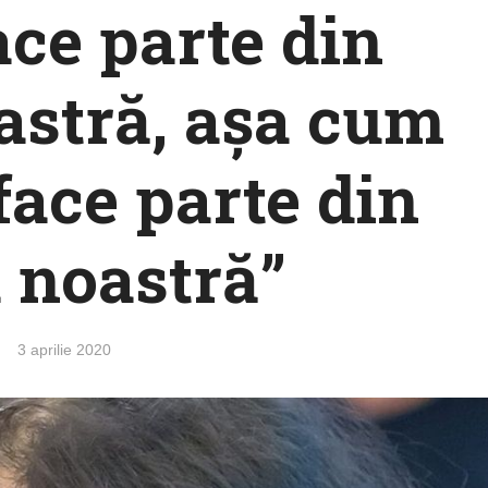
ace parte din
astră, așa cum
ace parte din
a noastră”
3 aprilie 2020