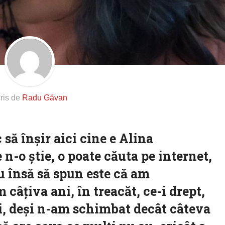
ris de
Radu Găvan
ă înșir aici cine e Alina
 n-o știe, o poate căuta pe internet,
au însă să spun este că am
câțiva ani, în treacăt, ce-i drept,
și, deși n-am schimbat decât câteva