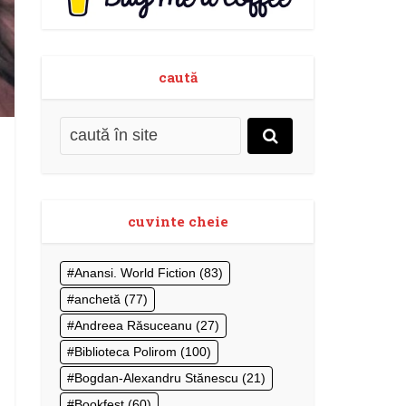
caută
cuvinte cheie
Anansi. World Fiction
(83)
anchetă
(77)
Andreea Răsuceanu
(27)
Biblioteca Polirom
(100)
Bogdan-Alexandru Stănescu
(21)
Bookfest
(60)