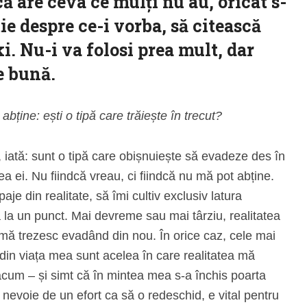
 are ceva ce mulți nu au, oricât s-
tie despre ce-i vorba, să citească
. Nu-i va folosi prea mult, dar
e bună.
abține: ești o tipă care trăiește în trecut?
, iată: sunt o tipă care obișnuiește să evadeze des în
a ei. Nu fiindcă vreau, ci fiindcă nu mă pot abține.
je din realitate, să îmi cultiv exclusiv latura
la un punct. Mai devreme sau mai târziu, realitatea
 trezesc evadând din nou. În orice caz, cele mai
din viața mea sunt acelea în care realitatea mă
 acum – și simt că în mintea mea s-a închis poarta
nevoie de un efort ca să o redeschid, e vital pentru