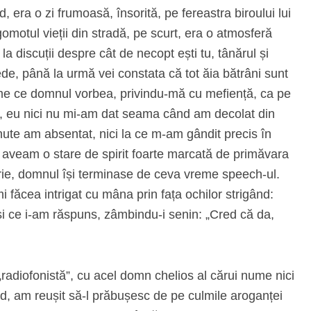
, era o zi frumoasă, însorită, pe fereastra biroului lui
gomotul vieții din stradă, pe scurt, era o atmosferă
a discuții despre cât de necopt ești tu, tânărul și
ede, până la urmă vei constata că tot ăia bătrâni sunt
reme ce domnul vorbea, privindu-mă cu mefiență, ca pe
ău, eu nici nu mi-am dat seama când am decolat din
nute am absentat, nici la ce m-am gândit precis în
aveam o stare de spirit foarte marcată de primăvara
rie, domnul își terminase de ceva vreme speech-ul.
ăcea intrigat cu mâna prin fața ochilor strigând:
 și ce i-am răspuns, zâmbindu-i senin: „Cred că da,
adiofonistă”, cu acel domn chelios al cărui nume nici
ed, am reușit să-l prăbușesc de pe culmile aroganței