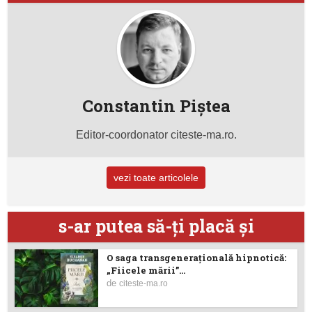
Constantin Piştea
Editor-coordonator citeste-ma.ro.
vezi toate articolele
s-ar putea să-ţi placă şi
O saga transgenerațională hipnotică:
„Fiicele mării”...
de
citeste-ma.ro