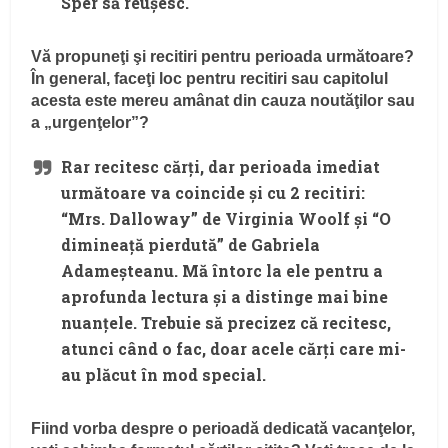
Sper să reușesc.
Vă propuneţi şi recitiri pentru perioada următoare?
În general, faceţi loc pentru recitiri sau capitolul
acesta este mereu amânat din cauza noutăţilor sau
a „urgenţelor”?
Rar recitesc cărți, dar perioada imediat
următoare va coincide și cu 2 recitiri:
“Mrs. Dalloway” de Virginia Woolf și “O
dimineață pierdută” de Gabriela
Adameșteanu. Mă întorc la ele pentru a
aprofunda lectura și a distinge mai bine
nuanțele. Trebuie să precizez că recitesc,
atunci când o fac, doar acele cărți care mi-
au plăcut în mod special.
Fiind vorba despre o perioadă dedicată vacanţelor,