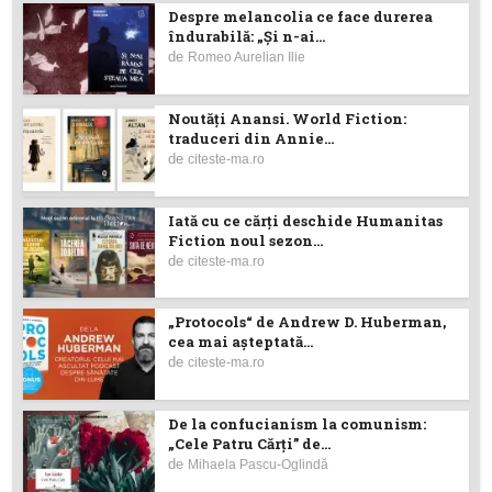
Despre melancolia ce face durerea
îndurabilă: „Și n-ai...
de
Romeo Aurelian Ilie
Noutăţi Anansi. World Fiction:
traduceri din Annie...
de
citeste-ma.ro
Iată cu ce cărţi deschide Humanitas
Fiction noul sezon...
de
citeste-ma.ro
„Protocols“ de Andrew D. Huberman,
cea mai așteptată...
de
citeste-ma.ro
De la confucianism la comunism:
„Cele Patru Cărți” de...
de
Mihaela Pascu-Oglindă