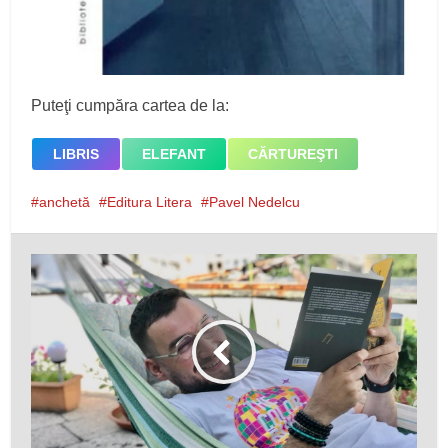
Puteţi cumpăra cartea de la:
LIBRIS
ELEFANT
CĂRTUREŞTI
anchetă
Editura Litera
Pavel Nedelcu