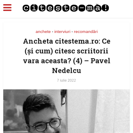
anchete
interviuri
recomandări
•
•
Ancheta citestema.ro: Ce
(şi cum) citesc scriitorii
vara aceasta? (4) – Pavel
Nedelcu
7 iulie 2022