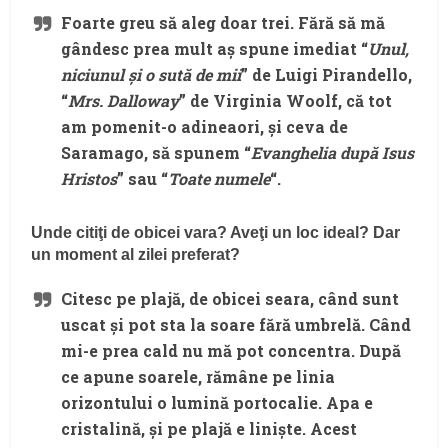
Foarte greu să aleg doar trei. Fără să mă
gândesc prea mult aș spune imediat “
Unul,
niciunul și o sută de mii
” de Luigi Pirandello,
“
Mrs. Dalloway
” de Virginia Woolf, că tot
am pomenit-o adineaori, și ceva de
Saramago, să spunem “
Evanghelia după Isus
Hristos
” sau “
Toate numele
“.
Unde citiţi de obicei vara? Aveţi un loc ideal? Dar
un moment al zilei preferat?
Citesc pe plajă, de obicei seara, când sunt
uscat și pot sta la soare fără umbrelă. Când
mi-e prea cald nu mă pot concentra. După
ce apune soarele, rămâne pe linia
orizontului o lumină portocalie. Apa e
cristalină, și pe plajă e liniște. Acest