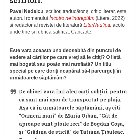
scriitori.
Pavel Nedelcu
, scriitor, traducător și critic literar, este
autorul romanului
Încotro ne îndreptăm
(Litera, 2022)
și redactor al revistei de literatură
LiterNautica
,
acolo
unde ține și rubrica satirică, Cancarte.
Este vara aceasta una deosebită din punctul de
vedere al cărţilor pe care vreţi să le citiţi? O listă
mai bogată sau poate mai rarefiată? Un titlu
special pe care doriţi neapărat să-l parcurgeţi în
următoarele săptămâni?
De obicei vara îmi aleg cărți subțiri, pentru
că sunt mai ușor de transportat pe plajă.
Așa că în următoarele săptămâni, aș citi
“Oameni mari” de Maria Orban, “Cât de
aproape sunt ploile reci” de Bogdan Coșa,
și “Grădina de sticlă” de Tatiana Țîbuleac.