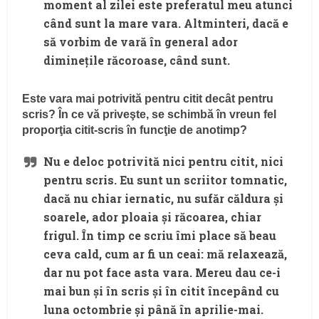
moment al zilei este preferatul meu atunci
când sunt la mare vara. Altminteri, dacă e
să vorbim de vară în general ador
diminețile răcoroase, când sunt.
Este vara mai potrivită pentru citit decât pentru
scris? În ce vă priveşte, se schimbă în vreun fel
proporţia citit-scris în funcţie de anotimp?
Nu e deloc potrivită nici pentru citit, nici
pentru scris. Eu sunt un scriitor tomnatic,
dacă nu chiar iernatic, nu sufăr căldura și
soarele, ador ploaia și răcoarea, chiar
frigul. În timp ce scriu îmi place să beau
ceva cald, cum ar fi un ceai: mă relaxează,
dar nu pot face asta vara. Mereu dau ce-i
mai bun și în scris și în citit începând cu
luna octombrie și până în aprilie-mai.