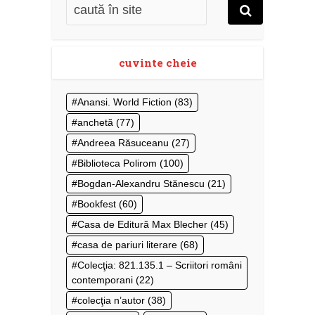
cuvinte cheie
Anansi. World Fiction
(83)
anchetă
(77)
Andreea Răsuceanu
(27)
Biblioteca Polirom
(100)
Bogdan-Alexandru Stănescu
(21)
Bookfest
(60)
Casa de Editură Max Blecher
(45)
casa de pariuri literare
(68)
Colecţia: 821.135.1 – Scriitori români
contemporani
(22)
colecţia n’autor
(38)