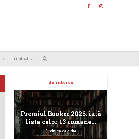
e
contact
de interes
Angela
Premiul Booker 2026: iată
Bucur
lista celor 13 romane...
3 minute de citire