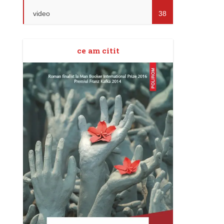
video
38
ce am citit