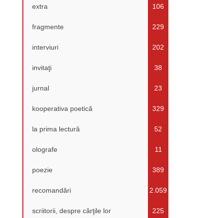
extra
106
fragmente
229
interviuri
202
invitaţi
38
jurnal
23
kooperativa poetică
329
la prima lectură
52
olografe
11
poezie
389
recomandări
2.059
scriitorii, despre cărţile lor
225