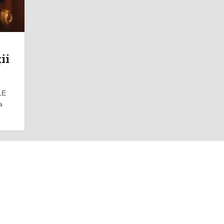
ii
LE
a