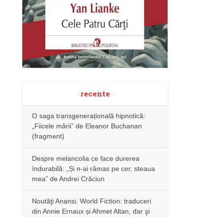
recente
O saga transgenerațională hipnotică:
„Fiicele mării” de Eleanor Buchanan
(fragment)
Despre melancolia ce face durerea
îndurabilă: „Și n-ai rămas pe cer, steaua
mea” de Andrei Crăciun
Noutăţi Anansi. World Fiction: traduceri
din Annie Ernaux și Ahmet Altan, dar şi