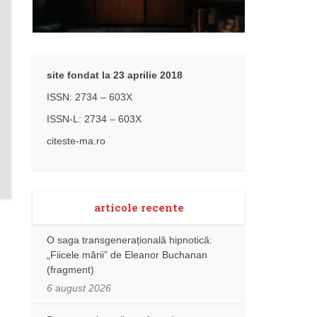
site fondat la 23 aprilie 2018
ISSN: 2734 – 603X
ISSN-L: 2734 – 603X
citeste-ma.ro
articole recente
O saga transgenerațională hipnotică:
„Fiicele mării” de Eleanor Buchanan
(fragment)
6 august 2026