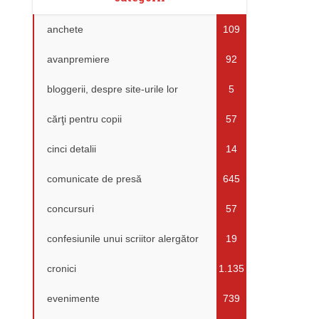
anchete
109
avanpremiere
92
bloggerii, despre site-urile lor
5
cărţi pentru copii
57
cinci detalii
14
comunicate de presă
645
concursuri
57
confesiunile unui scriitor alergător
19
cronici
1.135
evenimente
739