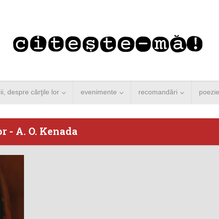
rii, despre cărţile lor
evenimente
recomandări
poezi
r - A. O. Kenada
 Merkel vine la
Concurs de reportaj
ști. Lansare de
literar pentru noile
carte şi...
generații...
 minute de citire
3 minute de citire