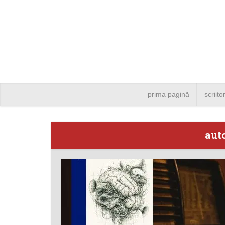
prima pagină
scriito
auto
Angela
Bucure
4