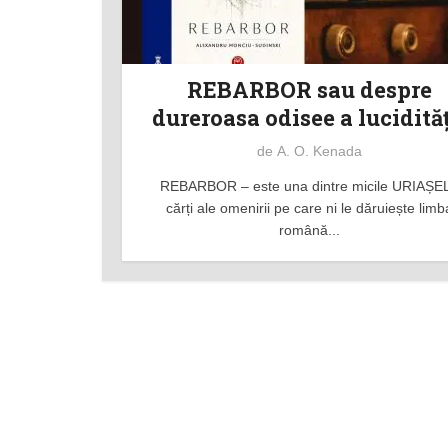
REBARBOR sau despre
dureroasa odisee a lucidităț
de
A. O. Kenada
REBARBOR – este una dintre micile URIAȘE
cărți ale omenirii pe care ni le dăruiește limb
română...