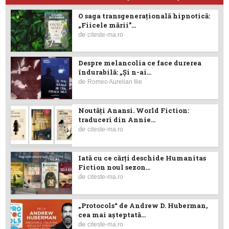
O saga transgenerațională hipnotică:
„Fiicele mării”...
de
citeste-ma.ro
Despre melancolia ce face durerea
îndurabilă: „Și n-ai...
de
Romeo Aurelian Ilie
Noutăţi Anansi. World Fiction:
traduceri din Annie...
de
citeste-ma.ro
Iată cu ce cărţi deschide Humanitas
Fiction noul sezon...
de
citeste-ma.ro
„Protocols“ de Andrew D. Huberman,
cea mai așteptată...
de
citeste-ma.ro