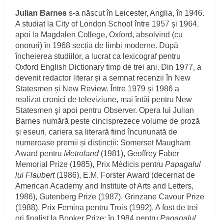
Julian Barnes
s-a născut în Leicester, Anglia, în 1946.
A studiat la City of London School între 1957 și 1964,
apoi la Magdalen College, Oxford, absolvind (cu
onoruri) în 1968 secția de limbi moderne. După
încheierea studiilor, a lucrat ca lexicograf pentru
Oxford English Dictionary timp de trei ani. Din 1977, a
devenit redactor literar și a semnat recenzii în New
Statesmen și New Review. Între 1979 și 1986 a
realizat cronici de televiziune, mai întâi pentru New
Statesmen şi apoi pentru Observer. Opera lui Julian
Barnes numără peste cincisprezece volume de proză
și eseuri, cariera sa literară fiind încunu­nată de
numeroase premii și distincții: Somerset Maugham
Award pentru
Metroland
(1981), Geoffrey Faber
Memorial Prize (1985), Prix Médicis pentru
Papagalul
lui Flaubert
(1986), E.M. Forster Award (decernat de
American Academy and Institute of Arts and Letters,
1986), Gutenberg Prize (1987), Grinzane Cavour Prize
(1988), Prix Femina pentru Trois (1992). A fost de trei
ori finalist la Booker Prize: în 1984 pentru
Papagalul