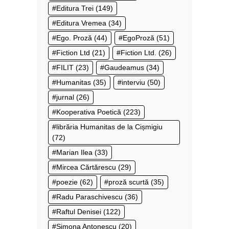
Editura Trei
(149)
Editura Vremea
(34)
Ego. Proză
(44)
EgoProză
(51)
Fiction Ltd
(21)
Fiction Ltd.
(26)
FILIT
(23)
Gaudeamus
(34)
Humanitas
(35)
interviu
(50)
jurnal
(26)
Kooperativa Poetică
(223)
librăria Humanitas de la Cișmigiu
(72)
Marian Ilea
(33)
Mircea Cărtărescu
(29)
poezie
(62)
proză scurtă
(35)
Radu Paraschivescu
(36)
Raftul Denisei
(122)
Simona Antonescu
(20)