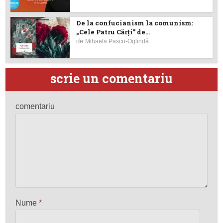
De la confucianism la comunism:
„Cele Patru Cărți” de...
de
Mihaela Pascu-Oglindă
scrie un comentariu
comentariu
Nume
*