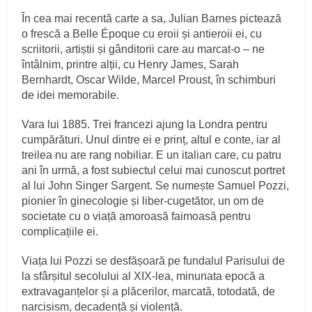
În cea mai recentă carte a sa, Julian Barnes pictează
o frescă a Belle Époque cu eroii și antieroii ei, cu
scriitorii, artiștii și gânditorii care au marcat-o – ne
întâlnim, printre alții, cu Henry James, Sarah
Bernhardt, Oscar Wilde, Marcel Proust, în schimburi
de idei memorabile.
Vara lui 1885. Trei francezi ajung la Londra pentru
cumpărături. Unul dintre ei e prinț, altul e conte, iar al
treilea nu are rang nobiliar. E un italian care, cu patru
ani în urmă, a fost subiectul celui mai cunoscut portret
al lui John Singer Sargent. Se numește Samuel Pozzi,
pionier în ginecologie și liber-cugetător, un om de
societate cu o viață amoroasă faimoasă pentru
complicațiile ei.
Viața lui Pozzi se desfășoară pe fundalul Parisului de
la sfârșitul secolului al XIX-lea, minunata epocă a
extravaganțelor și a plăcerilor, marcată, totodată, de
narcisism, decadență și violență.