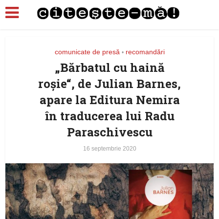
comunicate de presă
recomandări
•
„Bărbatul cu haină
roșie“, de Julian Barnes,
apare la Editura Nemira
în traducerea lui Radu
Paraschivescu
16 septembrie 2020