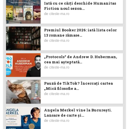
Iată cu ce cărţi deschide Humanitas
Fiction noul sezon...
de
citeste-ma.ro
Premiul Booker 2026: iată lista celor
13 romane rămase...
de
citeste-ma.ro
„Protocols“ de Andrew D. Huberman,
cea mai așteptată...
de
citeste-ma.ro
Pauză de TikTok? Încercaţi cartea
„Mică filosofie a...
de
citeste-ma.ro
Angela Merkel vine la București.
Lansare de carte şi...
de
citeste-ma.ro