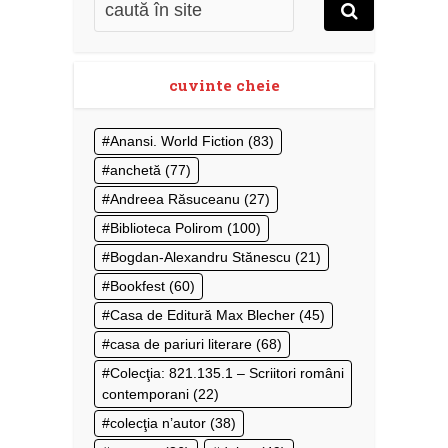
cuvinte cheie
Anansi. World Fiction
(83)
anchetă
(77)
Andreea Răsuceanu
(27)
Biblioteca Polirom
(100)
Bogdan-Alexandru Stănescu
(21)
Bookfest
(60)
Casa de Editură Max Blecher
(45)
casa de pariuri literare
(68)
Colecţia: 821.135.1 – Scriitori români
contemporani
(22)
colecţia n’autor
(38)