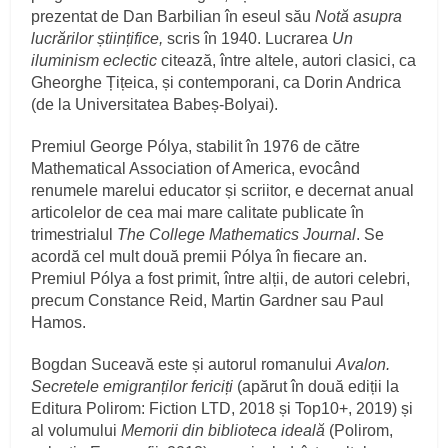
prezentat de Dan Barbilian în eseul său
Notă asupra
lucrărilor științifice,
scris în 1940. Lucrarea
Un
iluminism eclectic
citează, între altele, autori clasici, ca
Gheorghe Țițeica, și contemporani, ca Dorin Andrica
(de la Universitatea Babeș-Bolyai).
Premiul George Pólya, stabilit în 1976 de către
Mathematical Association of America, evocând
renumele marelui educator și scriitor, e decernat anual
articolelor de cea mai mare calitate publicate în
trimestrialul
The College Mathematics Journal
. Se
acordă cel mult două premii Pólya în fiecare an.
Premiul Pólya a fost primit, între alții, de autori celebri,
precum Constance Reid, Martin Gardner sau Paul
Hamos.
Bogdan Suceavă este și autorul romanului
Avalon.
Secretele emigranților fericiți
(apărut în două ediții la
Editura Polirom: Fiction LTD, 2018 și Top10+, 2019) și
al volumului
Memorii din biblioteca ideală
(Polirom,