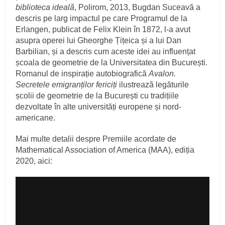
biblioteca ideală
, Polirom, 2013, Bugdan Suceavă a
descris pe larg impactul pe care Programul de la
Erlangen, publicat de Felix Klein în 1872, l-a avut
asupra operei lui Gheorghe Țițeica și a lui Dan
Barbilian, și a descris cum aceste idei au influențat
școala de geometrie de la Universitatea din București.
Romanul de inspirație autobiografică
Avalon.
Secretele emigranților fericiți
ilustrează legăturile
școlii de geometrie de la București cu tradițiile
dezvoltate în alte universități europene și nord-
americane.
Mai multe detalii despre Premiile acordate de
Mathematical Association of America (MAA), ediția
2020, aici: