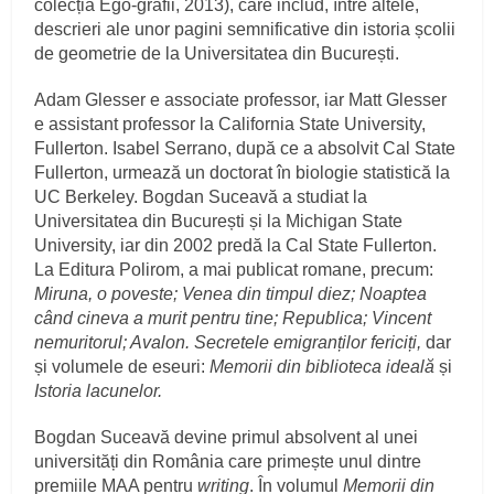
colecția Ego-grafii, 2013), care includ, între altele,
descrieri ale unor pagini semnificative din istoria școlii
de geometrie de la Universitatea din București.
Adam Glesser e associate professor, iar Matt Glesser
e assistant professor la California State University,
Fullerton. Isabel Serrano, după ce a absolvit Cal State
Fullerton, urmează un doctorat în biologie statistică la
UC Berkeley. Bogdan Suceavă a studiat la
Universitatea din București și la Michigan State
University, iar din 2002 predă la Cal State Fullerton.
La Editura Polirom, a mai publicat romane, precum:
Miruna, o poveste; Venea din timpul diez; Noaptea
când cineva a murit pentru tine; Republica; Vincent
nemuritorul; Avalon. Secretele emigranților fericiți,
dar
și volumele de eseuri:
Memorii din biblioteca ideală
și
Istoria lacunelor.
Bogdan Suceavă devine primul absolvent al unei
universități din România care primește unul dintre
premiile MAA pentru
writing
. În volumul
Memorii din