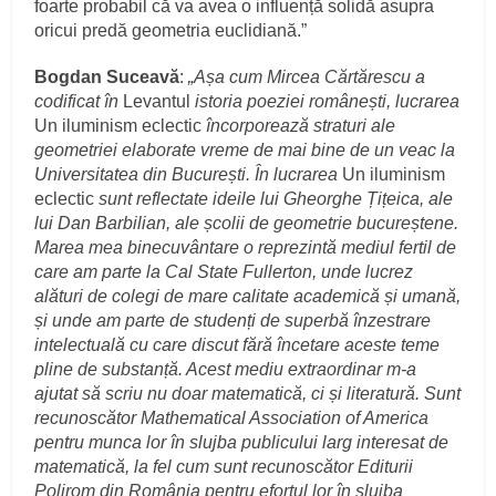
foarte probabil că va avea o influență solidă asupra
oricui predă geometria euclidiană.”
Bogdan Suceavă
:
„Așa cum Mircea Cărtărescu a
codificat în
Levantul
istoria poeziei românești, lucrarea
Un iluminism eclectic
încorporează straturi ale
geometriei elaborate vreme de mai bine de un veac la
Universitatea din București. În lucrarea
Un iluminism
eclectic
sunt reflectate ideile lui Gheorghe Țițeica, ale
lui Dan Barbilian, ale școlii de geometrie bucureștene.
Marea mea binecuvântare o reprezintă mediul fertil de
care am parte la Cal State Fullerton, unde lucrez
alături de colegi de mare calitate academică și umană,
și unde am parte de studenți de superbă înzestrare
intelectuală cu care discut fără încetare aceste teme
pline de substanță. Acest mediu extraordinar m-a
ajutat să scriu nu doar matematică, ci și literatură. Sunt
recunoscător Mathematical Association of America
pentru munca lor în slujba publicului larg interesat de
matematică, la fel cum sunt recunoscător Editurii
Polirom din România pentru efortul lor în slujba