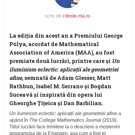
scris de
citeste-ma.ro
La ediția din acest an a Premiului George
Pólya, acordat de Mathematical
Association of America (MAA), au fost
premiate două lucrări, printre care și
Un
iluminism eclectic: aplicații ale geometriei
afine
, semnată de Adam Glesser, Matt
Rathbun, Isabel M. Serrano și Bogdan
Suceavă și inspirată din opera lui
Gheorghe Țițeica și Dan Barbilian.
Un iluminism eclectic: aplicații ale geometriei afine
a
apărut în
The College Mathematics Journal
(2019).
Titlul lucrării face trimitere la o descriere a moștenirii
programului de la Erlangen, așa cum a fost el