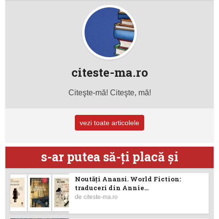
citeste-ma.ro
Citeşte-mă! Citeşte, mă!
vezi toate articolele
s-ar putea să-ţi placă şi
Noutăţi Anansi. World Fiction:
traduceri din Annie...
de
citeste-ma.ro