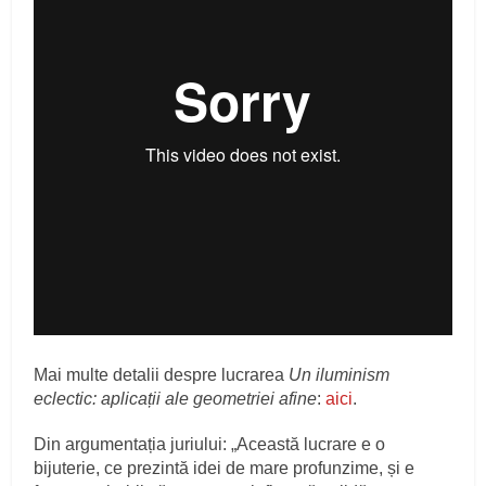
Mai multe detalii despre lucrarea
Un iluminism
eclectic: aplicații ale geometriei afine
:
aici
.
Din argumentația juriului: „Această lucrare e o
bijuterie, ce prezintă idei de mare profunzime, și e