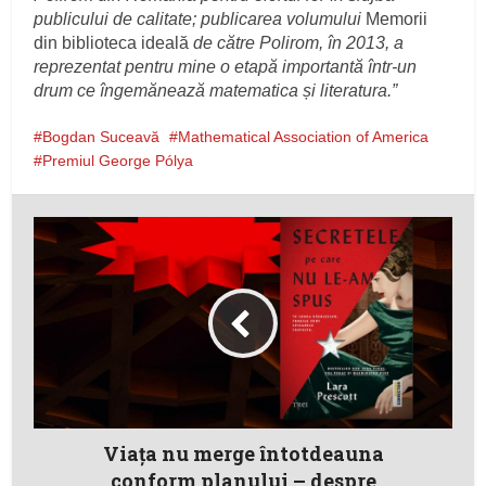
publicului de calitate; publicarea volumului
Memorii
din biblioteca ideală
de către Polirom, în 2013, a
reprezentat pentru mine o etapă importantă într-un
drum ce îngemănează matematica și literatura.”
Bogdan Suceavă
Mathematical Association of America
Premiul George Pólya
Viața nu merge întotdeauna
conform planului – despre