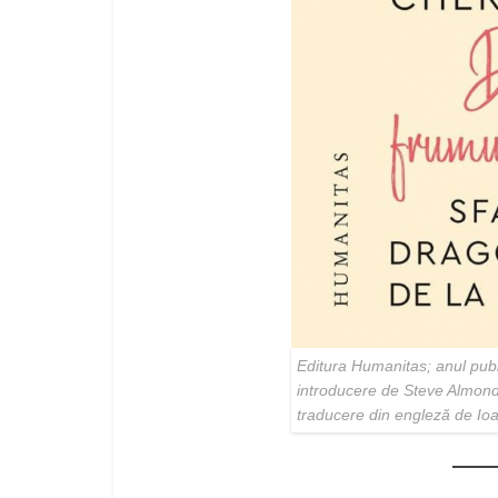
Editura Humanitas; anul publi
introducere de Steve Almond
traducere din engleză de I