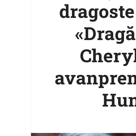
dragoste 
«Dragă
Cheryl
avanprem
Hum