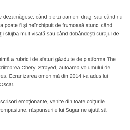
i te dezamăgesc, când pierzi oameni dragi sau când nu
iaţa poate fi şi neînchipuit de frumoasă atunci când
bţii slujba mult visată sau când dobândeşti curajul de
imă a rubricii de sfaturi găzduite de platforma The
criitoarea Cheryl Strayed, autoarea volumului de
mes
. Ecranizarea omonimă din 2014 i-a adus lui
 Oscar.
crisori emoţionante, venite din toate colţurile
 compasiune, răspunsurile lui Sugar ne ajută să