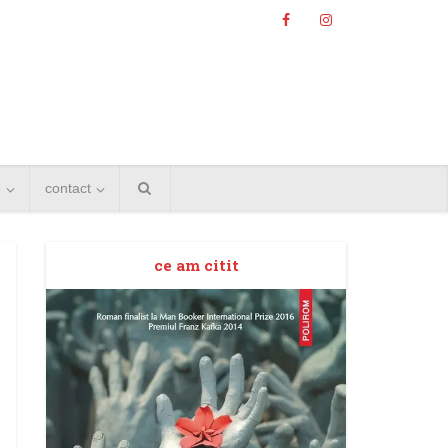
e
contact
ce am citit