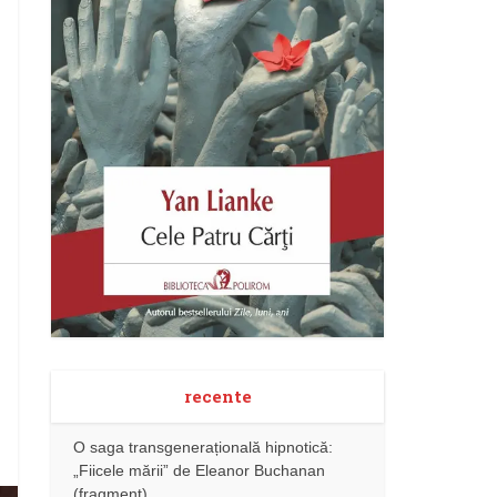
recente
O saga transgenerațională hipnotică:
„Fiicele mării” de Eleanor Buchanan
(fragment)