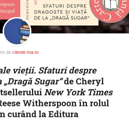
ris de
citeste-ma.ro
le vieţii. Sfaturi despre
la „Dragă Sugar“
de Cheryl
tsellerului
New York Times
 Reese Witherspoon în rolul
în curând la Editura