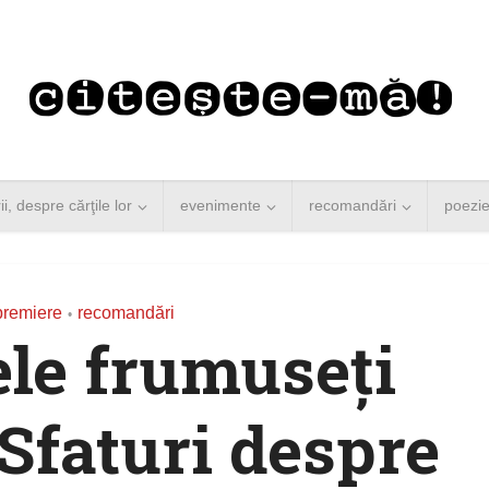
rii, despre cărţile lor
evenimente
recomandări
poezi
remiere
recomandări
•
ele frumuseţi
. Sfaturi despre