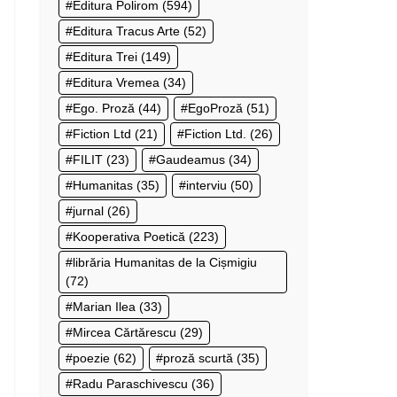
Editura Polirom
(594)
Editura Tracus Arte
(52)
Editura Trei
(149)
Editura Vremea
(34)
Ego. Proză
(44)
EgoProză
(51)
Fiction Ltd
(21)
Fiction Ltd.
(26)
FILIT
(23)
Gaudeamus
(34)
Humanitas
(35)
interviu
(50)
jurnal
(26)
Kooperativa Poetică
(223)
librăria Humanitas de la Cișmigiu
(72)
Marian Ilea
(33)
Mircea Cărtărescu
(29)
poezie
(62)
proză scurtă
(35)
Radu Paraschivescu
(36)