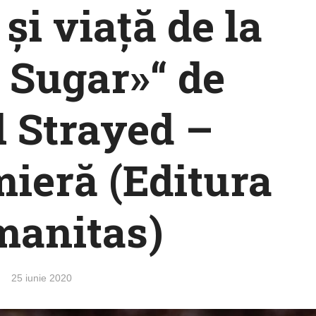
și viață de la
 Sugar»“ de
 Strayed –
ieră (Editura
anitas)
25 iunie 2020