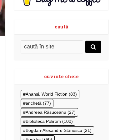
caută
cuvinte cheie
Anansi. World Fiction
(83)
anchetă
(77)
Andreea Răsuceanu
(27)
Biblioteca Polirom
(100)
Bogdan-Alexandru Stănescu
(21)
Bookfest
(60)