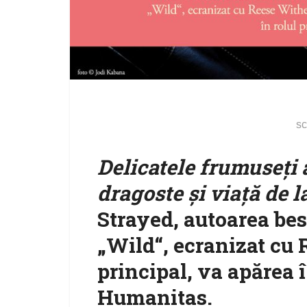
sc
Delicatele frumuseţi a
dragoste și viață de 
Strayed, autoarea bes
„Wild“, ecranizat cu
principal, va apărea 
Humanitas
.