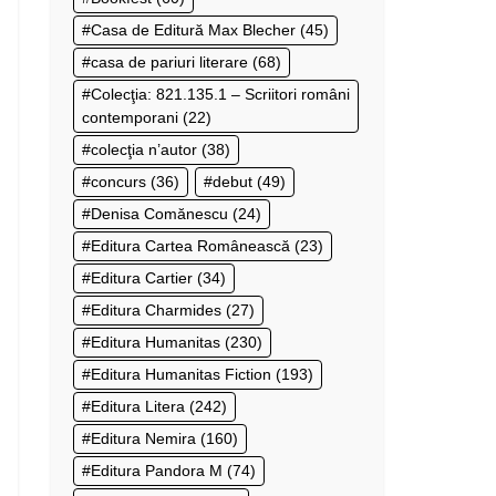
Casa de Editură Max Blecher
(45)
casa de pariuri literare
(68)
Colecţia: 821.135.1 – Scriitori români
contemporani
(22)
colecţia n’autor
(38)
concurs
(36)
debut
(49)
Denisa Comănescu
(24)
Editura Cartea Românească
(23)
Editura Cartier
(34)
Editura Charmides
(27)
Editura Humanitas
(230)
Editura Humanitas Fiction
(193)
Editura Litera
(242)
Editura Nemira
(160)
Editura Pandora M
(74)