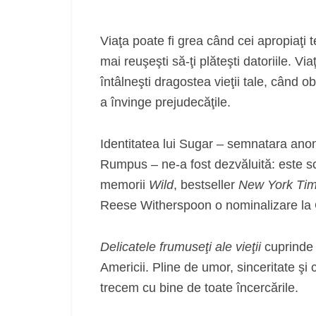
Viaţa poate fi grea când cei apropiaţ
mai reuşeşti să-ţi plăteşti datoriile. V
întâlneşti dragostea vieţii tale, când o
a învinge prejudecăţile.
Identitatea lui Sugar – semnatara anon
Rumpus – ne-a fost dezvăluită: este s
memorii
Wild
, bestseller
New York Ti
Reese Witherspoon o nominalizare la
Delicatele frumuseţi ale vieţii
cuprinde s
Americii. Pline de umor, sinceritate şi
trecem cu bine de toate încercările.