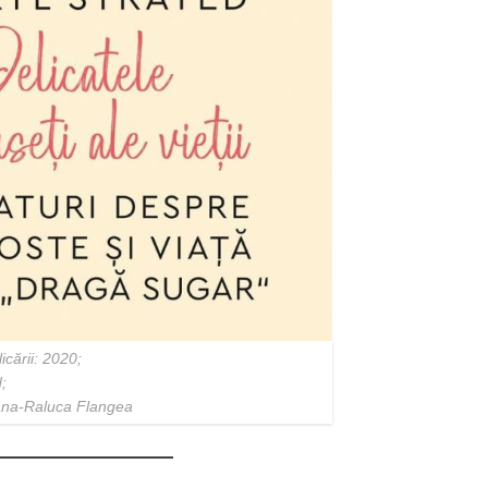
cării: 2020;
;
oana-Raluca Flangea