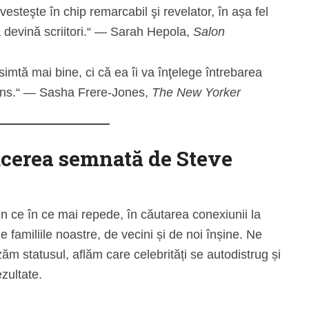
vesteşte în chip remarcabil şi revelator, în așa fel
să devină scriitori.“ ― Sarah Hepola,
Salon
imtă mai bine, ci că ea îi va înţelege întrebarea
uns.“ ― Sasha Frere-Jones,
The New Yorker
ucerea semnată de Steve
din ce în ce mai repede, în căutarea conexiunii la
 familiile noastre, de vecini și de noi înșine. Ne
m statusul, aflăm care celebrități se autodistrug și
zultate.