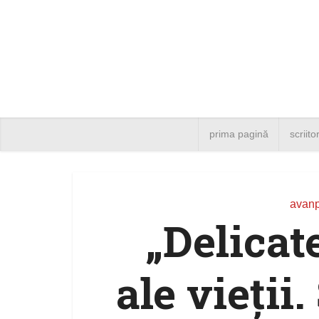
prima pagină
scriito
avanp
„Delicat
ale vieţii