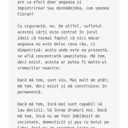
are ca efect doar angoasa și 
împietrirea? Sau deznădejdea, cum spunea 
Cioran?
Cu siguranță, nu. De altfel, sufletul 
acestei cărți este centrat în jurul 
ideii că tocmai faptul că nici măcar 
angoasa nu este deloc ceva rău, ci 
dimpotrivă: acolo unde este ea prezentă, 
se află concentrată umanitatea. 
Mă tem, 
deci exist
, acesta ar putea fi motto-ul 
vremurilor noastre.
Dacă mă tem, sunt viu. Mai mult de atât; 
mă tem, deci exist și mă construiesc în 
permanență.
Dacă mă tem, încă mai sunt capabil să 
iau decizii. Să încep drumuri noi. Dacă 
mă tem, încă nu am fost 
îmblânzit
 de 
societate, domesticit și pus cu botul pe 
labe; încă nu am acceptat lista cu 