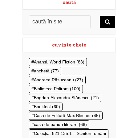
caută
cuvinte cheie
Anansi. World Fiction
(83)
anchetă
(77)
Andreea Răsuceanu
(27)
Biblioteca Polirom
(100)
Bogdan-Alexandru Stănescu
(21)
Bookfest
(60)
Casa de Editură Max Blecher
(45)
casa de pariuri literare
(68)
Colecţia: 821.135.1 – Scriitori români