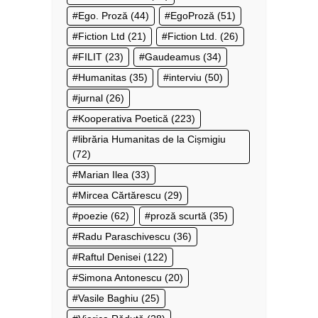
Ego. Proză
(44)
EgoProză
(51)
Fiction Ltd
(21)
Fiction Ltd.
(26)
FILIT
(23)
Gaudeamus
(34)
Humanitas
(35)
interviu
(50)
jurnal
(26)
Kooperativa Poetică
(223)
librăria Humanitas de la Cișmigiu
(72)
Marian Ilea
(33)
Mircea Cărtărescu
(29)
poezie
(62)
proză scurtă
(35)
Radu Paraschivescu
(36)
Raftul Denisei
(122)
Simona Antonescu
(20)
Vasile Baghiu
(25)