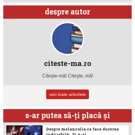
despre autor
citeste-ma.ro
Citeşte-mă! Citeşte, mă!
vezi toate articolele
s-ar putea să-ţi placă şi
Despre melancolia ce face durerea
îndurabilă: „Și n-ai...