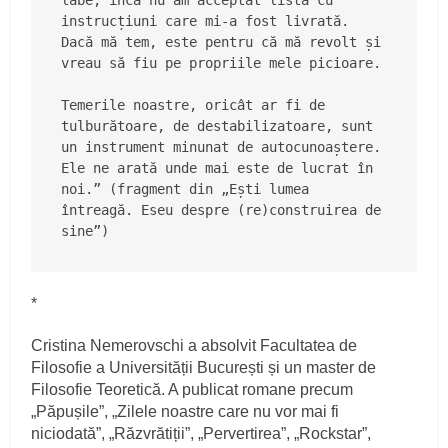
instrucțiuni care mi-a fost livrată. 
Dacă mă tem, este pentru că mă revolt și 
vreau să fiu pe propriile mele picioare.
Temerile noastre, oricât ar fi de 
tulburătoare, de destabilizatoare, sunt 
un instrument minunat de autocunoaștere. 
Ele ne arată unde mai este de lucrat în 
noi.” (fragment din „Ești lumea 
întreagă. Eseu despre (re)construirea de 
sine”)
*
Cristina Nemerovschi a absolvit Facultatea de
Filosofie a Universității București și un master de
Filosofie Teoretică. A publicat romane precum
„Păpușile”, „Zilele noastre care nu vor mai fi
niciodată”, „Răzvrătiții”, „Pervertirea”, „Rockstar”,