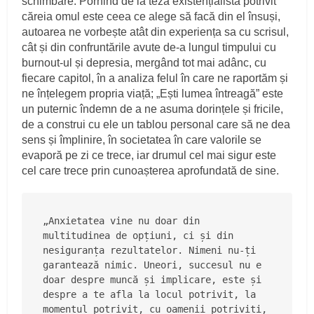
schimbare. Pornind de la teza existențialistă potrivit
căreia omul este ceea ce alege să facă din el însuși,
autoarea ne vorbește atât din experiența sa cu scrisul,
cât și din confruntările avute de-a lungul timpului cu
burnout-ul și depresia, mergând tot mai adânc, cu
fiecare capitol, în a analiza felul în care ne raportăm și
ne înțelegem propria viață; „Ești lumea întreagă” este
un puternic îndemn de a ne asuma dorințele și fricile,
de a construi cu ele un tablou personal care să ne dea
sens și împlinire, în societatea în care valorile se
evaporă pe zi ce trece, iar drumul cel mai sigur este
cel care trece prin cunoașterea aprofundată de sine.
„Anxietatea vine nu doar din 
multitudinea de opțiuni, ci și din 
nesiguranța rezultatelor. Nimeni nu-ți 
garantează nimic. Uneori, succesul nu e 
doar despre muncă și implicare, este și 
despre a te afla la locul potrivit, la 
momentul potrivit, cu oamenii potriviți, 