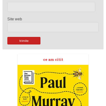
Site web
ce am citit