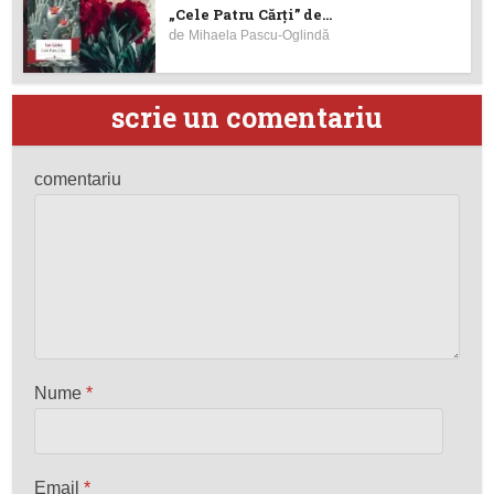
„Cele Patru Cărți” de...
de
Mihaela Pascu-Oglindă
scrie un comentariu
comentariu
Nume
*
Email
*