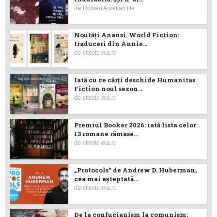
de
Romeo Aurelian Ilie
Noutăţi Anansi. World Fiction:
traduceri din Annie...
de
citeste-ma.ro
Iată cu ce cărţi deschide Humanitas
Fiction noul sezon...
de
citeste-ma.ro
Premiul Booker 2026: iată lista celor
13 romane rămase...
de
citeste-ma.ro
„Protocols“ de Andrew D. Huberman,
cea mai așteptată...
de
citeste-ma.ro
De la confucianism la comunism: