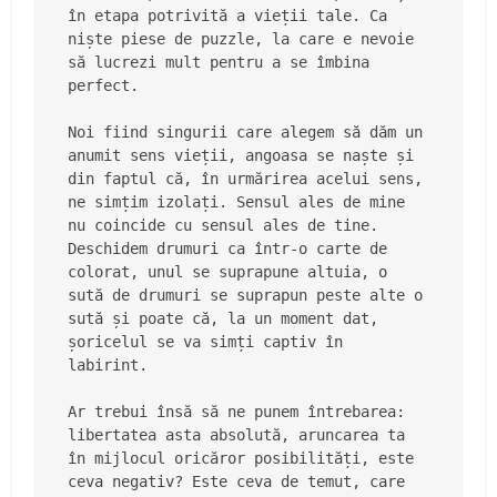
în etapa potrivită a vieții tale. Ca 
niște piese de puzzle, la care e nevoie 
să lucrezi mult pentru a se îmbina 
perfect.
Noi fiind singurii care alegem să dăm un 
anumit sens vieții, angoasa se naște și 
din faptul că, în urmărirea acelui sens, 
ne simțim izolați. Sensul ales de mine 
nu coincide cu sensul ales de tine. 
Deschidem drumuri ca într-o carte de 
colorat, unul se suprapune altuia, o 
sută de drumuri se suprapun peste alte o 
sută și poate că, la un moment dat, 
șoricelul se va simți captiv în 
labirint.
Ar trebui însă să ne punem întrebarea: 
libertatea asta absolută, aruncarea ta 
în mijlocul oricăror posibilități, este 
ceva negativ? Este ceva de temut, care 