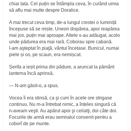
chiar tata. Cel puțin se întâmpla ceva, în curând urma
să aflu mai multe despre Doralice.
A mai trecut ceva timp, de‑a lungul crestei o luminiță
începuse să se miște. Uneori dispărea, apoi reapărea
mai jos, puțin mai aproape. Altele s‑au adăugat, acolo
unde pădurea era mai rară. Coborau spre cabană.
I‑am aşteptat în piaţă, vântul încetase. Bunicul, numai
piele și os, pe scaun, era nemișcat.
Șerifa a ieșit prima din pădure, a aruncat la pământ
lanterna încă aprinsă.
— N‑am găsit‑o, a spus.
Vocea îi era stinsă, ca şi cum în acele ore strigase
continuu. Nu m‑a întrebat nimic, a înțeles singură că
n‑aveam veşti. Au apărut apoi şi ceilalţi, doi câte doi.
Focurile de armă erau semnalul convenit pentru a
coborî de pe munte.