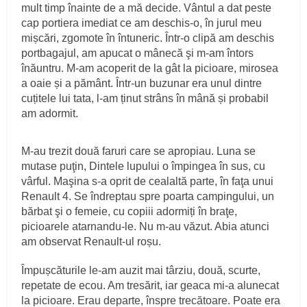
mult timp înainte de a mă decide. Vântul a dat peste
cap portiera imediat ce am deschis‑o, în jurul meu
mișcări, zgomote în întuneric. Într‑o clipă am deschis
portbagajul, am apucat o mânecă şi m‑am întors
înăuntru. M‑am acoperit de la gât la picioare, mirosea
a oaie și a pământ. Într‑un buzunar era unul dintre
cuțitele lui tata, l‑am ținut strâns în mână și probabil
am adormit.
M‑au trezit două faruri care se apropiau. Luna se
mutase puţin, Dintele lupului o împingea în sus, cu
vârful. Maşina s‑a oprit de cealaltă parte, în faţa unui
Renault 4. Se îndreptau spre poarta campingului, un
bărbat şi o femeie, cu copiii adormiți în braţe,
picioarele atarnandu‑le. Nu m‑au văzut. Abia atunci
am observat Renault-ul roșu.
Împușcăturile le‑am auzit mai târziu, două, scurte,
repetate de ecou. Am tresărit, iar geaca mi‑a alunecat
la picioare. Erau departe, înspre trecătoare. Poate era