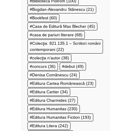
Biblioteca Polirom
(100)
Bogdan-Alexandru Stănescu
(21)
Bookfest
(60)
Casa de Editură Max Blecher
(45)
casa de pariuri literare
(68)
Colecţia: 821.135.1 – Scriitori români
contemporani
(22)
colecţia n’autor
(38)
concurs
(36)
debut
(49)
Denisa Comănescu
(24)
Editura Cartea Românească
(23)
Editura Cartier
(34)
Editura Charmides
(27)
Editura Humanitas
(230)
Editura Humanitas Fiction
(193)
Editura Litera
(242)