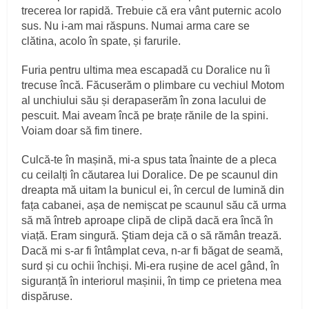
trecerea lor rapidă. Trebuie că era vânt puternic acolo
sus. Nu i‑am mai răspuns. Numai arma care se
clătina, acolo în spate, și farurile.
Furia pentru ultima mea escapadă cu Doralice nu îi
trecuse încă. Făcuserăm o plimbare cu vechiul Motom
al unchiului său și derapaserăm în zona lacului de
pescuit. Mai aveam încă pe brațe rănile de la spini.
Voiam doar să fim tinere.
Culcă-te în mașină, mi‑a spus tata înainte de a pleca
cu ceilalți în căutarea lui Doralice. De pe scaunul din
dreapta mă uitam la bunicul ei, în cercul de lumină din
fața cabanei, așa de nemișcat pe scaunul său că urma
să mă întreb aproape clipă de clipă dacă era încă în
viață. Eram singură. Ştiam deja că o să rămân trează.
Dacă mi s‑ar fi întâmplat ceva, n‑ar fi băgat de seamă,
surd și cu ochii închiși. Mi‑era rușine de acel gând, în
siguranță în interiorul mașinii, în timp ce prietena mea
dispăruse.