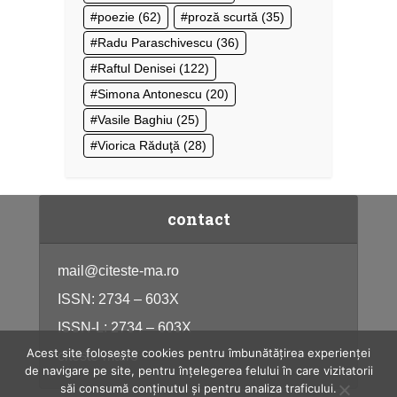
poezie
(62)
proză scurtă
(35)
Radu Paraschivescu
(36)
Raftul Denisei
(122)
Simona Antonescu
(20)
Vasile Baghiu
(25)
Viorica Răduţă
(28)
contact
mail@citeste-ma.ro
ISSN: 2734 – 603X
ISSN-L: 2734 – 603X
Acest site folosește cookies pentru îmbunătățirea experienței
citeste-ma.ro
de navigare pe site, pentru înțelegerea felului în care vizitatorii
săi consumă conținutul și pentru analiza traficului.