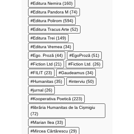
Editura Nemira
(160)
Editura Pandora M
(74)
Editura Polirom
(594)
Editura Tracus Arte
(52)
Editura Trei
(149)
Editura Vremea
(34)
Ego. Proză
(44)
EgoProză
(51)
Fiction Ltd
(21)
Fiction Ltd.
(26)
FILIT
(23)
Gaudeamus
(34)
Humanitas
(35)
interviu
(50)
jurnal
(26)
Kooperativa Poetică
(223)
librăria Humanitas de la Cișmigiu
(72)
Marian Ilea
(33)
Mircea Cărtărescu
(29)