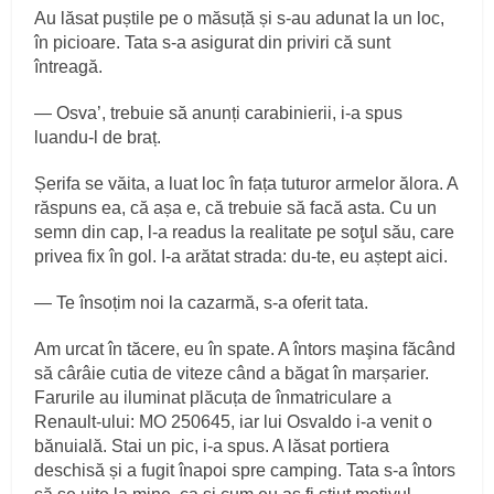
Au lăsat puștile pe o măsuță și s‑au adunat la un loc,
în picioare. Tata s‑a asigurat din priviri că sunt
întreagă.
— Osva’, trebuie să anunți carabinierii, i‑a spus
luandu‑l de braț.
Șerifa se văita, a luat loc în fața tuturor armelor ălora. A
răspuns ea, că așa e, că trebuie să facă asta. Cu un
semn din cap, l‑a readus la realitate pe soţul său, care
privea fix în gol. I‑a arătat strada: du‑te, eu aștept aici.
— Te însoțim noi la cazarmă, s‑a oferit tata.
Am urcat în tăcere, eu în spate. A întors maşina făcând
să cârâie cutia de viteze când a băgat în marșarier.
Farurile au iluminat plăcuța de înmatriculare a
Renault-ului: MO 250645, iar lui Osvaldo i‑a venit o
bănuială. Stai un pic, i‑a spus. A lăsat portiera
deschisă și a fugit înapoi spre camping. Tata s‑a întors