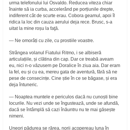
urma telefonului lui Osvaldo. Reducea viteza chiar
înainte să ia curba, accelerând pe porțiunile drepte,
indiferent cât de scurte erau. Cobora geamul, apoi îl
ridica la loc din cauza aerului deja rece. Brusc, s‑a
uitat la mine roșu la faţă.
— Ne omorâți cu zile, cu prostiile voastre.
Strângea volanul Fiatului Ritmo, i se albiseră
articulațiile, și clătina din cap. Dar ce treabă aveam
eu, nici n‑o văzusem pe Doralice în ziua aia. Dar eram
la fel, eu și cu ea, mereu gata de aventură, fără să ne
pese de consecințe. Cine știe în ce se băgase, și era
deja întuneric.
— Noaptea muntele e periculos dacă nu cunoști bine
locurile. Nu vezi unde se îngustează, unde se afundă,
dacă se întâmplă să cazi înăuntru nu te mai găsește
nimeni.
Uneori pădurea se rărea, norii acopereau luna în