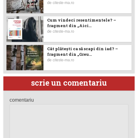
de
citeste-ma.ro
Cum vindeci resentimentele? –
fragment din „Aici...
de
citeste-ma.ro
Cât plătești ca să scapi din iad? –
fragment din „Greu...
de
citeste-ma.ro
scrie un comentariu
comentariu