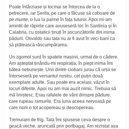
Poate întârziase și tocmai se întorcea de la o
petrecere, iar Șerifa, pe care o făcuse să coboare de
pe munte, o lua la palme în fața tuturor. Apoi mi‑am
amintit de răpirile care avuseseră loc în Sardinia și în
Calabria, cu ostaticii ținuți în ascunzătorile din inima
pădurii. Osvaldo sau tata nu ar fi avut în veci bani ca
să plătească răscumpărarea.
Un zgomot surd în spatele mașinii, urmat de o cădere.
Am așteptat ținându‑mi respirația, în piept inima îmi
bătea nebunește. Unii dintre ciobani jurau că urșii se
întorseseră pe versantul nostru, cel puțin două
exemplare adulte. Sau poate era același, văzut în
locuri diferite. Apoi nu am mai auzit nimic. Trebuia să
mă liniștesc. Erau rafalele de vânt dinspre pădure,
care rupeau ramurile. Era luna aceea nervoasă pe
care norii o tot acopereau și descopereau.
Tremuram de frig. Tata îmi spusese ceva despre o
geacă veche, aruncată prin portbagaj. Am rezistat așa