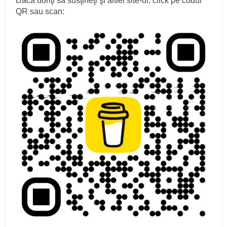
Dacă doriţi să susţineţi şi altfel site-ul, click pe codul
QR sau scan: