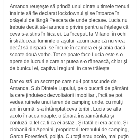
Amanda reuşeşte să prindă unul dintre ultimele trenuri
înainte să fie declarat lockdownul şi se întoarce în
orăşelul de lângă Pescara de unde plecase. Lucia nu
trebuie decât să-i arunce o privire pentru a înţelege că
ceva s-a stins în fiica ei. La început, la Milano, în ochi
îi străluceau luminile oraşului; acum pare că nu vrea
decât să dispară, se încuie în camera ei şi abia dacă
scoate două vorbe. Tot ce poate face Lucia este s-o
apere de lucrurile care ar putea s-o rănească, chiar şi
de bunicul ei, captivul regiunii în care trăieşte.
Dar există un secret pe care nu-l pot ascunde de
Amanda. Sub Dintele Lupului, pe o bucată de pământ
la care jinduiesc dezvoltatorii imobiliari, încă se pot
vedea ruinele unui teren de camping unde, cu mulţi
ani în urmă, s-a întâmplat ceva teribil. Lucia se afla
acolo în acea noapte, o tânără înspăimântată şi
confuză la fel ca fiica ei astăzi. Şi tatăl ei era acolo. Şi
ciobanii din Apenini, proprietarii terenului de camping,
Garda Forestieră, poliţia. Cu toţii erau acolo, mai puţin