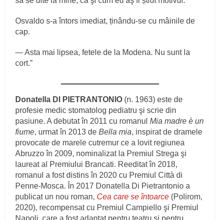
să se uite la mine, ca şi cum eu aş fi știut motivul.
Osvaldo s‑a întors imediat, ținându‑se cu mâinile de
cap.
— Asta mai lipsea, fetele de la Modena. Nu sunt la
cort.”
Donatella DI PIETRANTONIO
(n. 1963) este de
profesie medic stomatolog pediatru şi scrie din
pasiune. A debutat în 2011 cu romanul
Mia madre è un
fiume
, urmat în 2013 de
Bella mia
, inspirat de dramele
provocate de marele cutremur ce a lovit regiunea
Abruzzo în 2009, nominalizat la Premiul Strega şi
laureat al Premiului Brancati. Reeditat în 2018,
romanul a fost distins în 2020 cu Premiul Città di
Penne-Mosca. În 2017 Donatella Di Pietrantonio a
publicat un nou roman,
Cea care se întoarce
(Polirom,
2020), recompensat cu Premiul Campiello şi Premiul
Napoli, care a fost adaptat pentru teatru şi pentru