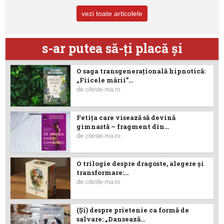
vezi toate articolele
s-ar putea să-ţi placă şi
O saga transgenerațională hipnotică:
„Fiicele mării”...
de
citeste-ma.ro
Fetiţa care visează să devină
gimnastă – fragment din...
de
citeste-ma.ro
O trilogie despre dragoste, alegere și
transformare:...
de
citeste-ma.ro
(Şi) despre prietenie ca formă de
salvare: „Dansează...