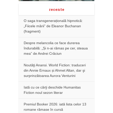
recente
O saga transgenerațională hipnotică:
„Fiicele mării” de Eleanor Buchanan
(fragment)
Despre melancolia ce face durerea
îndurabilă: „Și n-ai rămas pe cer, steaua
mea” de Andrei Crăciun
Noutăţi Anansi. World Fiction: traduceri
din Annie Ernaux și Ahmet Altan, dar şi
surprinzătoarea Aurora Venturini
Iată cu ce cărţi deschide Humanitas
Fiction noul sezon literar
Premiul Booker 2026: iată lista celor 13
romane rămase în cursă