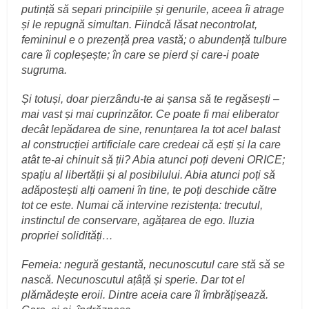
putință să separi principiile și genurile, aceea îi atrage
și le repugnă simultan. Fiindcă lăsat necontrolat,
femininul e o prezență prea vastă; o abundență tulbure
care îi copleșește; în care se pierd și care-i poate
sugruma.
Și totuși, doar pierzându-te ai șansa să te regăsești –
mai vast și mai cuprinzător. Ce poate fi mai eliberator
decât lepădarea de sine, renunțarea la tot acel balast
al construcției artificiale care credeai că ești și la care
atât te-ai chinuit să ții? Abia atunci poți deveni ORICE;
spațiu al libertății și al posibilului. Abia atunci poți să
adăpostești alți oameni în tine, te poți deschide către
tot ce este. Numai că intervine rezistența: trecutul,
instinctul de conservare, agățarea de ego. Iluzia
propriei solidități…
Femeia: negură gestantă, necunoscutul care stă să se
nască. Necunoscutul ațâță și sperie. Dar tot el
plămădește eroii. Dintre aceia care îl îmbrățișează.