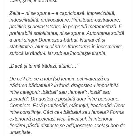
Care, și ei, îndrăznesc.
Zeița – ni se spune – e capricioasă. Imprevizibilă,
indescifrabilă, provocatoare. Primitoare-castratoare,
prolifică și devastatoare, în perpetuă metamorfoză. E
preferabilă stabilitatea, ni se spune. Autoritatea solidă
a unui singur Dumnezeu-bărbat. Numai că și
stabilitatea, atunci când se transformă în încremenire,
sufocă la rându-i. Iar sub ea încolțește tirania.
„Dacă și tu mă trădezi, atunci…”
De ce? De ce a iubi (și) femeia echivalează cu
trădarea bărbatului? În fond, dragostea-i imposibilă
între categorii: „bărbat” sau „femeie”; „fostă” sau
„actuală”. Dragostea e posibilă doar între persoane.
Complete. Fără partiționări, mărunțiri, fracționări. Doar
între conștiințe. Căci ce-i bărbatul sau femeia? Forma
exterioară a aceleiași vieți. Învelișul. În interiorul
fiecărei păstăi distincte se adăpostește același bob de
umanitate.