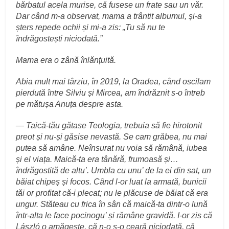
bărbatul acela murise, că fusese un frate sau un văr.
Dar când m-a observat, mama a trântit albumul, și-a
șters repede ochii și mi-a zis: „Tu să nu te
îndrăgostești niciodată.”
Mama era o zână înlănțuită.
Abia mult mai târziu, în 2019, la Oradea, când oscilam
pierdută între Silviu și Mircea, am îndrăznit s-o întreb
pe mătușa Anuța despre asta.
— Taică-tău gătase Teologia, trebuia să fie hirotonit
preot și nu-și găsise nevastă. Se cam grăbea, nu mai
putea să amâne. Neînsurat nu voia să rămână, iubea
și el viața. Maică-ta era tânără, frumoasă și…
îndrăgostită de altu’. Umbla cu unu’ de la ei din sat, un
băiat chipeș și focos. Când l-or luat la armată, bunicii
tăi or profitat că-i plecat; nu le plăcuse de băiat că era
ungur. Stăteau cu frica în sân că maică-ta dintr-o lună
într-alta le face pocinogu’ și rămâne gravidă. I-or zis că
László o amăgește, că n-o s-o ceară niciodată, că