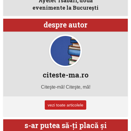
Ayelet Tsabari, două
evenimente la București
despre autor
citeste-ma.ro
Citeşte-mă! Citeşte, mă!
vezi toate articolele
s-ar putea să-ţi placă şi