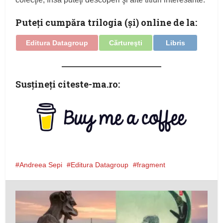
Puteţi cumpăra trilogia (şi) online de la:
Editura Datagroup
Cărtureşti
Libris
Susţineţi citeste-ma.ro:
Andreea Sepi
Editura Datagroup
fragment