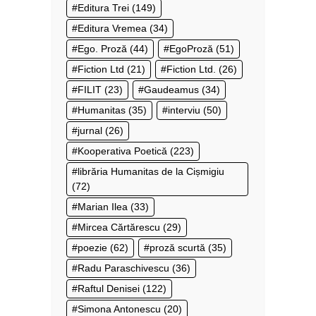
Editura Trei
(149)
Editura Vremea
(34)
Ego. Proză
(44)
EgoProză
(51)
Fiction Ltd
(21)
Fiction Ltd.
(26)
FILIT
(23)
Gaudeamus
(34)
Humanitas
(35)
interviu
(50)
jurnal
(26)
Kooperativa Poetică
(223)
librăria Humanitas de la Cișmigiu
(72)
Marian Ilea
(33)
Mircea Cărtărescu
(29)
poezie
(62)
proză scurtă
(35)
Radu Paraschivescu
(36)
Raftul Denisei
(122)
Simona Antonescu
(20)