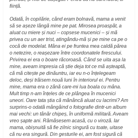
ființă.
Odată, în copilărie, când eram bolnavă, mama a venit
să se așeze lângă mine pe pat. Mirosea proaspăt, a
aluat cu miere și nuci – copsese mucenici – și mă
privea cu un aer trist, atingându-mă și pe mine ca pe o
cocă de modelat. Mâna ei pe fruntea mea caldă părea
o netezire, o reașezare între coordonatele firescului.
Privirea ei era o boare răcoroasă. Când se uita așa la
mine, aveam impresia că știe deja tot ce mă așteaptă,
că mă citește pe dinăuntru, iar eu n-o înțelegeam
deloc, deși trăisem nouă luni în interiorul ei. Pentru
mine, mama era o zână care-mi lua boala cu mâna.
Mult timp n-am înțeles de ce plângea în mucenici
uneori. Oare tata știa că mănâncă aluat cu lacrimi? Am
surprins-o odată mângâind o fotografie dintr-un album
mai vechi: un tânăr chipeș, în uniformă militară. Aveam
vreo șapte ani. Rămăsesem acasă, cu o viroză. Iar
mama, obișnuită să fie zilnic singură cu toate, uitase
că nu era singură. Din gesturile ei, am fost sigură că