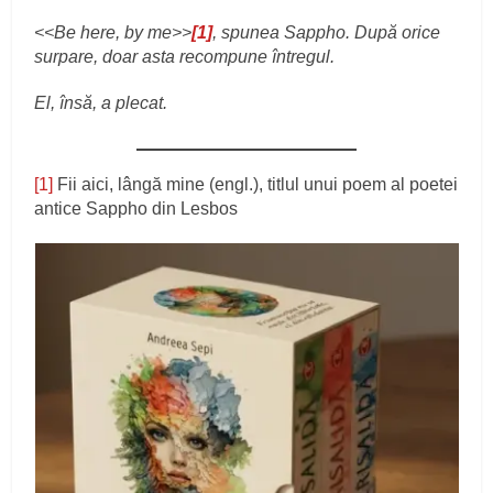
<<Be here, by me>>
[1]
, spunea Sappho. După orice
surpare, doar asta recompune întregul.
El, însă, a plecat.
[1]
Fii aici, lângă mine (engl.), titlul unui poem al poetei
antice Sappho din Lesbos