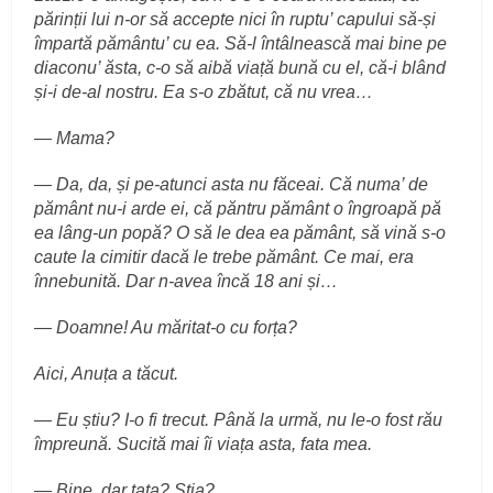
părinții lui n-or să accepte nici în ruptu’ capului să-și
împartă pământu’ cu ea. Să-l întâlnească mai bine pe
diaconu’ ăsta, c-o să aibă viață bună cu el, că-i blând
și-i de-al nostru. Ea s-o zbătut, că nu vrea…
— Mama?
— Da, da, și pe-atunci asta nu făceai. Că numa’ de
pământ nu-i arde ei, că păntru pământ o îngroapă pă
ea lâng-un popă? O să le dea ea pământ, să vină s-o
caute la cimitir dacă le trebe pământ. Ce mai, era
înnebunită. Dar n-avea încă 18 ani și…
— Doamne! Au măritat-o cu forța?
Aici, Anuța a tăcut.
— Eu știu? I-o fi trecut. Până la urmă, nu le-o fost rău
împreună. Sucită mai îi viața asta, fata mea.
— Bine, dar tata? Știa?