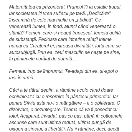
Maternitatea ca prizonierat. Pruncul îți ia ostatic trupul,
iar societatea îți vrea sufletul pe tavă. „Dedică-te”
înseamnă de cele mai multe ori „abdică”. Ce
venerează lumea, în fond, atunci când venerează o
sfântă? Femeia care-și neagă trupescul, femeia golită
de substanță. Fecioara care întreține relații intime
numai cu Creatorul ei; mireasa divinității; forța care se
autosubjugă. Prin ea, zeul masculin se naște pe sine,
în pântecele curățat de dorință…
Femeia, trup de împrumut. Te-adapi din ea, și-apoi o
lași în urmă.
Căci a te dărui deplin, a rămâne acolo când doare
echivalează cu o resorbire în pântecul primordial. Iar
pentru Silviu asta nu-i o mângâiere – e o obliterare. O
dizolvare, o dezintegrare. Teama că va fi posedat cu
totul. Acaparat. Invadat, pas cu pas, până în cotloanele
ascunse care sunt ultima redută, ultima pungă de
oxigen a sinelui, a libertății. Nu îi rămâne, deci, decât