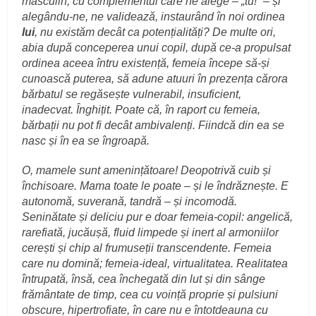
masculin, cu complementul care ne alege – „tu!” – și
alegându-ne, ne validează, instaurând în noi ordinea
lui
, nu existăm decât ca potențialități? De multe ori,
abia
după conceperea unui copil, după ce-a propulsat
ordinea aceea întru existență, femeia începe să-și
cunoască puterea, să adune atuuri în prezența cărora
bărbatul se regăsește vulnerabil, insuficient,
inadecvat. Înghițit.
Poate că, în raport cu femeia,
bărbații nu pot fi decât ambivalenți. Fiindcă din ea se
nasc și în ea se îngroapă.
O, mamele sunt amenințătoare! Deopotrivă cuib și
închisoare. Mama toate le poate – și le îndrăznește. E
autonomă, suverană, tandră – și incomodă.
Seninătate și deliciu pur e doar femeia-copil: angelică,
rarefiată, jucăușă, fluid limpede și inert al armoniilor
cerești și chip al frumuseții transcendente. Femeia
care nu domină; femeia-ideal, virtualitatea. Realitatea
întrupată, însă, cea închegată din lut și din sânge
frământate de timp, cea cu voință proprie și pulsiuni
obscure, hipertrofiate, în care nu e întotdeauna cu