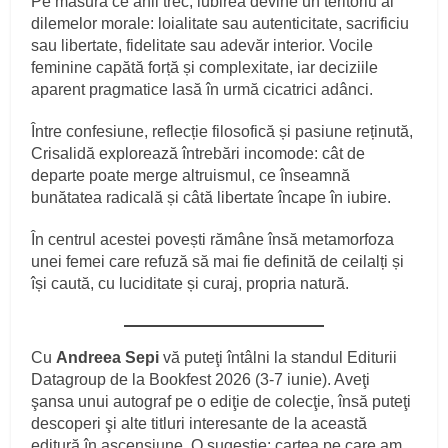
Pe măsură ce anii trec, iubirea devine un teritoriu al
dilemelor morale: loialitate sau autenticitate, sacrificiu
sau libertate, fidelitate sau adevăr interior. Vocile
feminine capătă forță și complexitate, iar deciziile
aparent pragmatice lasă în urmă cicatrici adânci.
Între confesiune, reflecție filosofică și pasiune reținută,
Crisalidă explorează întrebări incomode: cât de
departe poate merge altruismul, ce înseamnă
bunătatea radicală și câtă libertate încape în iubire.
În centrul acestei povești rămâne însă metamorfoza
unei femei care refuză să mai fie definită de ceilalți și
își caută, cu luciditate și curaj, propria natură.
Cu
Andreea Sepi
vă puteţi întâlni la standul Editurii
Datagroup de la Bookfest 2026 (3-7 iunie). Aveţi
şansa unui autograf pe o ediţie de colecţie, însă puteţi
descoperi şi alte titluri interesante de la această
editură în ascensiune. O sugestie: cartea pe care am