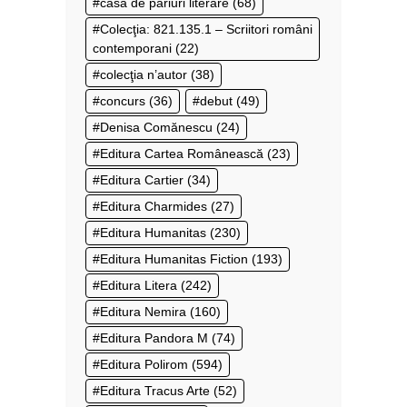
casa de pariuri literare
(68)
Colecţia: 821.135.1 – Scriitori români
contemporani
(22)
colecţia n’autor
(38)
concurs
(36)
debut
(49)
Denisa Comănescu
(24)
Editura Cartea Românească
(23)
Editura Cartier
(34)
Editura Charmides
(27)
Editura Humanitas
(230)
Editura Humanitas Fiction
(193)
Editura Litera
(242)
Editura Nemira
(160)
Editura Pandora M
(74)
Editura Polirom
(594)
Editura Tracus Arte
(52)