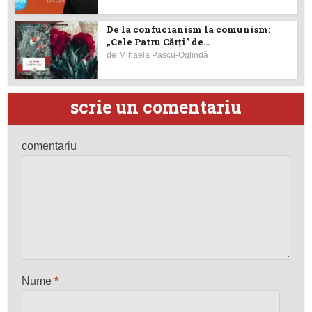
De la confucianism la comunism:
„Cele Patru Cărți” de...
de
Mihaela Pascu-Oglindă
scrie un comentariu
comentariu
Nume
*