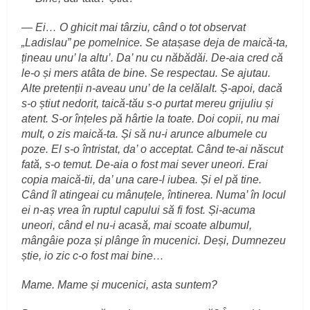
— Ei… O ghicit mai târziu, când o tot observat
„Ladislau” pe pomelnice. Se atașase deja de maică-ta,
țineau unu’ la altu’. Da’ nu cu năbădăi. De-aia cred că
le-o și mers atâta de bine. Se respectau. Se ajutau.
Alte pretenții n-aveau unu’ de la celălalt. Ș-apoi, dacă
s-o știut nedorit, taică-tău s-o purtat mereu grijuliu și
atent. S-or înțeles pă hârtie la toate. Doi copii, nu mai
mult, o zis maică-ta. Și să nu-i arunce albumele cu
poze. El s-o întristat, da’ o acceptat. Când te-ai născut
fată, s-o temut. De-aia o fost mai sever uneori. Erai
copia maică-tii, da’ una care-l iubea. Și el pă tine.
Când îl atingeai cu mânuțele, întinerea. Numa’ în locul
ei n-aș vrea în ruptul capului să fi fost. Și-acuma
uneori, când el nu-i acasă, mai scoate albumul,
mângâie poza și plânge în mucenici. Deși, Dumnezeu
știe, io zic c-o fost mai bine…
Mame. Mame și mucenici, asta suntem?