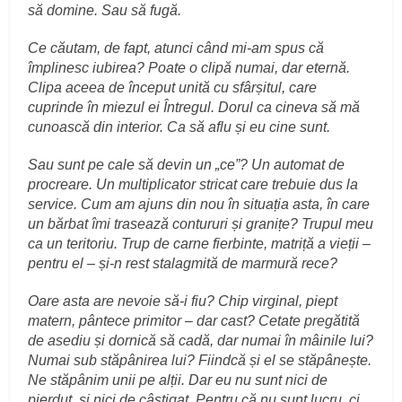
să domine. Sau să fugă.
Ce căutam, de fapt, atunci când mi-am spus că
împlinesc iubirea? Poate o clipă numai, dar eternă.
Clipa aceea de început unită cu sfârșitul, care
cuprinde în miezul ei Întregul. Dorul ca cineva să mă
cunoască din interior. Ca să aflu și eu cine sunt.
Sau sunt pe cale să devin un „ce”? Un automat de
procreare. Un multiplicator stricat care trebuie dus la
service. Cum am ajuns din nou în situația asta, în care
un bărbat îmi trasează contururi și granițe? Trupul meu
ca un teritoriu. Trup de carne fierbinte, matriță a vieții –
pentru el – și-n rest stalagmită de marmură rece?
Oare asta are nevoie să-i fiu? Chip virginal, piept
matern, pântece primitor – dar cast? Cetate pregătită
de asediu și dornică să cadă, dar numai în mâinile lui?
Numai sub stăpânirea lui? Fiindcă și el se stăpânește.
Ne stăpânim unii pe alții. Dar eu nu sunt nici de
pierdut, și nici de câștigat. Pentru că nu sunt lucru, ci