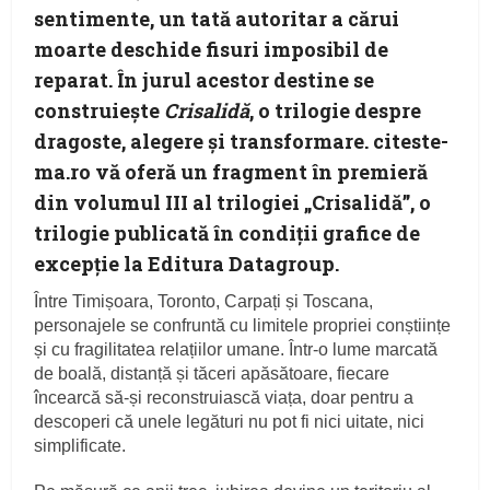
sentimente, un tată autoritar a cărui
moarte deschide fisuri imposibil de
reparat. În jurul acestor destine se
construiește
Crisalidă
, o trilogie despre
dragoste, alegere și transformare. citeste-
ma.ro vă oferă un fragment în premieră
din volumul III al trilogiei „Crisalidă”, o
trilogie publicată în condiţii grafice de
excepţie la Editura Datagroup.
Între Timișoara, Toronto, Carpați și Toscana,
personajele se confruntă cu limitele propriei conștiințe
și cu fragilitatea relațiilor umane. Într-o lume marcată
de boală, distanță și tăceri apăsătoare, fiecare
încearcă să-și reconstruiască viața, doar pentru a
descoperi că unele legături nu pot fi nici uitate, nici
simplificate.