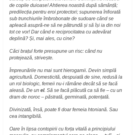
de copile duioase! Ahtierea noastră după sămânță;
predilecția pentru eroi protectori; supunerea înfiorată
sub trunchiurile îmbrobonate de sudoare când se
apleacă asupră-ne să ne pătrundă și să își ia din noi
tot ce vor! Dar când e reciprocitatea cu adevărat
deplină? Și, mai ales, cu cine?
Căci brațul forte presupune un risc: când nu
protejează, strivește.
Împreunările nu mai sunt hierogamii. Devin simplă
agricultură. Domesticită, despuiată de sine, redusă la
un rol biologic, femeii nu-i rămâne decât să se facă
aleasă. De un
el
. Să se facă plăcută ca să fie – cu un
dram de noroc – păstrată, germinată, potențată.
D
ivinizată, însă, poate fi doar femeia htoniană. Sau
cea intangibilă.
Oare
în lipsa contopirii cu forța vitală a principiului