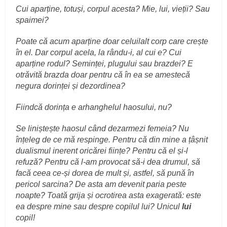
Cui aparține, totuși, corpul acesta? Mie, lui, vieții? Sau
spaimei?
Poate că acum aparține doar celuilalt corp care crește
în el. Dar corpul acela, la rându-i, al cui e? Cui
aparține rodul? Seminței, plugului sau brazdei? E
otrăvită brazda doar pentru că în ea se amestecă
negura dorinței și dezordinea?
Fiindcă dorința e arhanghelul haosului, nu?
Se liniștește haosul când dezarmezi femeia? Nu
înțeleg de ce mă respinge. Pentru că din mine a țâșnit
dualismul inerent oricărei ființe? Pentru că el și-l
refuză? Pentru că l-am provocat să-i dea drumul, să
facă ceea ce-și dorea de mult și, astfel, să pună în
pericol sarcina? De asta am devenit paria peste
noapte? Toată grija și ocrotirea asta exagerată: este
ea despre mine sau despre copilul lui? Unicul
lui
copil!