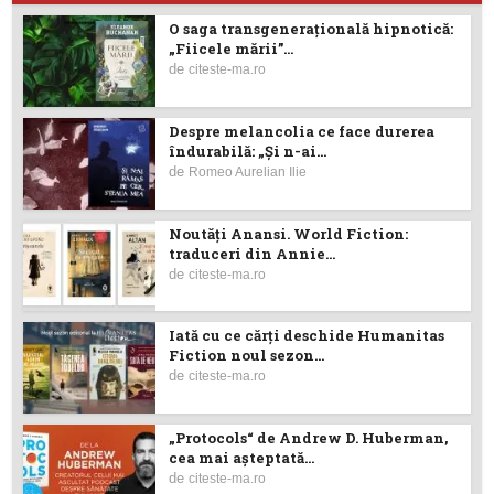
O saga transgenerațională hipnotică:
„Fiicele mării”...
de
citeste-ma.ro
Despre melancolia ce face durerea
îndurabilă: „Și n-ai...
de
Romeo Aurelian Ilie
Noutăţi Anansi. World Fiction:
traduceri din Annie...
de
citeste-ma.ro
Iată cu ce cărţi deschide Humanitas
Fiction noul sezon...
de
citeste-ma.ro
„Protocols“ de Andrew D. Huberman,
cea mai așteptată...
de
citeste-ma.ro