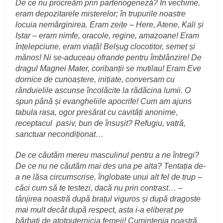
De ce nu procreăm prin partenogeneză? În vechime,
eram depozitarele misterelor; în trupurile noastre
locuia nemărginirea. Eram zeițe – Here, Atene, Kali și
Iștar – eram nimfe, oracole, regine, amazoane! Eram
înțelepciune, eram viață! Belșug clocotitor, semeț și
mănos! Ni se-aduceau ofrande pentru îmblânzire! De
dragul Magnei Mater, coribanții se mutilau! Eram Eve
dornice de cunoaștere, inițiate, conversam cu
rânduielile ascunse încolăcite la rădăcina lumii. O
spun până și evangheliile apocrife! Cum am ajuns
tabula rasa, ogor presărat cu cavități anonime,
receptacul pasiv, bun de însușit? Refugiu, vatră,
sanctuar necondiționat…
De ce căutăm mereu masculinul pentru a ne întregi?
De ce nu ne căutăm mai des una pe alta? Tentația de-
a ne lăsa circumscrise, înglobate unui alt fel de trup –
căci cum să te testezi, dacă nu prin contrast… –
tânjirea noastră după brațul viguros și după dragoste
mai mult decât după respect, asta i-a eliberat pe
bărbați de atotputernicia femeii! Cumințenia noastră