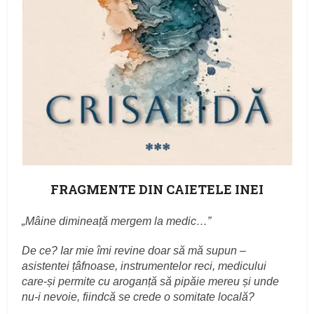
FRAGMENTE DIN CAIETELE INEI
„Mâine dimineață mergem la medic…”
De ce? Iar mie îmi revine doar să mă supun –
asistentei țâfnoase, instrumentelor reci, medicului
care-și permite cu aroganță să pipăie mereu și unde
nu-i nevoie, fiindcă se crede o somitate locală?