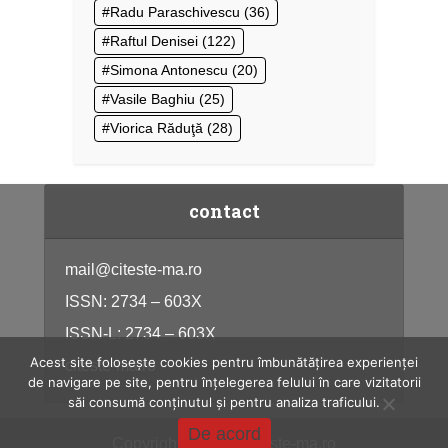
Radu Paraschivescu
(36)
Raftul Denisei
(122)
Simona Antonescu
(20)
Vasile Baghiu
(25)
Viorica Răduţă
(28)
contact
mail@citeste-ma.ro
ISSN: 2734 – 603X
ISSN-L: 2734 – 603X
Acest site folosește cookies pentru îmbunătățirea experienței
citeste-ma.ro
de navigare pe site, pentru înțelegerea felului în care vizitatorii
săi consumă conținutul și pentru analiza traficului.
De acord
Copyright © 2026, citeste-ma.ro