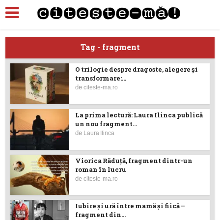
Tag - fragment
O trilogie despre dragoste, alegere și
transformare:...
de
citeste-ma.ro
La prima lectură: Laura Ilinca publică
un nou fragment...
de
Laura Ilinca
Viorica Răduţă, fragment dintr-un
roman în lucru
de
citeste-ma.ro
Iubire şi ură între mamă şi fiică –
fragment din...