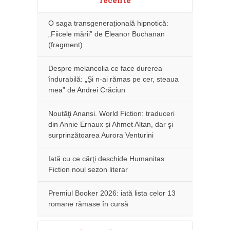
recente
O saga transgenerațională hipnotică:
„Fiicele mării” de Eleanor Buchanan
(fragment)
Despre melancolia ce face durerea
îndurabilă: „Și n-ai rămas pe cer, steaua
mea” de Andrei Crăciun
Noutăţi Anansi. World Fiction: traduceri
din Annie Ernaux și Ahmet Altan, dar şi
surprinzătoarea Aurora Venturini
Iată cu ce cărţi deschide Humanitas
Fiction noul sezon literar
Premiul Booker 2026: iată lista celor 13
romane rămase în cursă