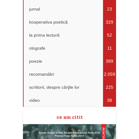
jurnal
23
kooperativa poetică
329
la prima lectură
52
olografe
11
poezie
389
recomandări
2.059
scriitorii, despre cărţile lor
225
video
38
ce am citit