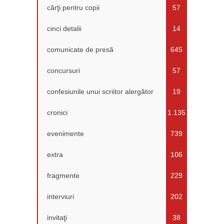
cărţi pentru copii
57
cinci detalii
14
comunicate de presă
645
concursuri
57
confesiunile unui scriitor alergător
19
cronici
1.135
evenimente
739
extra
106
fragmente
229
interviuri
202
invitaţi
38