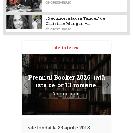
de
citeste-ma.ro
„Necunoscuta din Tanger” de
Christine Mangan –...
de
citeste-ma.ro
de interes
taj
Ang
Premiul Booker 2026: iată
ile
Buc
lista celor 13 romane...
3 minute de citire
site fondat la 23 aprilie 2018