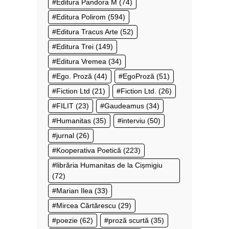
Editura Pandora M
(74)
Editura Polirom
(594)
Editura Tracus Arte
(52)
Editura Trei
(149)
Editura Vremea
(34)
Ego. Proză
(44)
EgoProză
(51)
Fiction Ltd
(21)
Fiction Ltd.
(26)
FILIT
(23)
Gaudeamus
(34)
Humanitas
(35)
interviu
(50)
jurnal
(26)
Kooperativa Poetică
(223)
librăria Humanitas de la Cișmigiu
(72)
Marian Ilea
(33)
Mircea Cărtărescu
(29)
poezie
(62)
proză scurtă
(35)