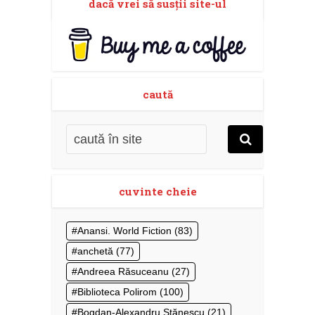
dacă vrei să susţii site-ul
caută
cuvinte cheie
Anansi. World Fiction
(83)
anchetă
(77)
Andreea Răsuceanu
(27)
Biblioteca Polirom
(100)
Bogdan-Alexandru Stănescu
(21)