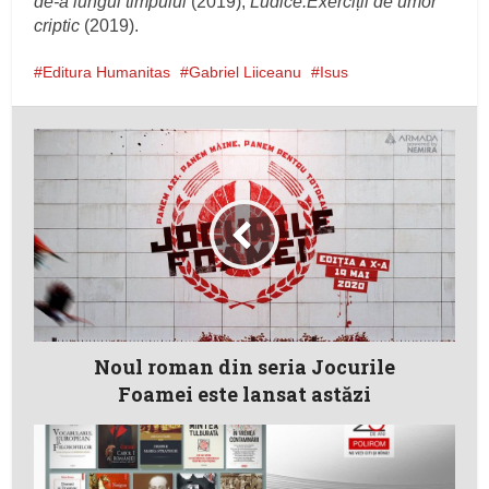
de‑a lungul timpului
(2019),
Ludice.Exerciții de umor
criptic
(2019).
Editura Humanitas
Gabriel Liiceanu
Isus
Noul roman din seria Jocurile
Foamei este lansat astăzi