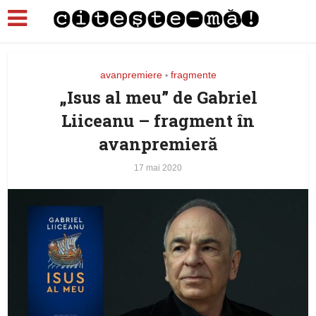
avanpremiere
fragmente
•
„Isus al meu” de Gabriel
Liiceanu – fragment în
avanpremieră
17 mai 2020