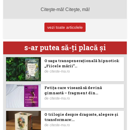
Citeşte-mă! Citeşte, mă!
vezi toate articolele
s-ar putea să-ţi placă şi
O saga transgenerațională hipnotică:
„Fiicele mării”...
de
citeste-ma.ro
Fetiţa care visează să devină
gimnastă – fragment din...
de
citeste-ma.ro
O trilogie despre dragoste, alegere și
transformare:...
de
citeste-ma.ro