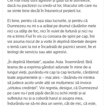
Cei mai mulți sunt agresivi și gata să te asimileze,
dacă nu pactizezi cu
credo
-ul lor, liliacului orb care nu
se simte bine decât în întunericul peșterii lui.
Ei bine, pentru că așa stau lucrurile, și pentru că
Dumnezeu nu mi s-a arătat pe drumul căutărilor mele
nici ca stâlp de foc, nici în vuiet de furtună și nici nu
mi-a trimis Fiul în vis cu coroana de spini pe cap, îmi
voi asuma riscul de a vorbi
în deplină libertate
despre
o temă care la noi e încadrată de paznici severi, fie ei
teologi de serviciu sau atei agresivi.
„În deplină libertate”, așadar. Asta însemnând: fără
teama de-a exprima gânduri adunate în mine de-a
lungul vieții, punându-mi cap la cap lecturile, cântărind
toate argumentele și – mai ales – lăsându-mi mintea
să judece acolo unde alții se mulțumesc să invoce
„virtutea credinței”. Voi regreta, desigur, că Dumnezeul
pe care nu-l poți pipăi decât cu ochii minții și-ai
sufletului nu și-a coborât harul și asupra mea,
îndurându-se să-mi dea un semn, cât de mic, că
este
,