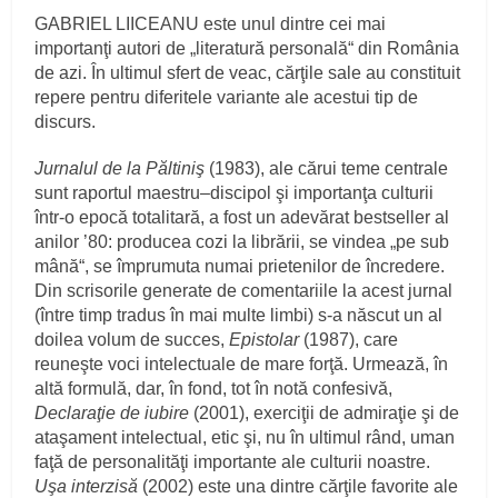
GABRIEL LIICEANU este unul dintre cei mai
importanţi autori de „literatură personală“ din România
de azi. În ultimul sfert de veac, cărţile sale au constituit
repere pentru diferitele variante ale acestui tip de
discurs.
Jurnalul de la Păltiniş
(1983), ale cărui teme centrale
sunt raportul maestru–discipol şi importanţa culturii
într-o epocă totalitară, a fost un adevărat bestseller al
anilor ’80: producea cozi la librării, se vindea „pe sub
mână“, se împrumuta numai prietenilor de încredere.
Din scrisorile generate de comentariile la acest jurnal
(între timp tradus în mai multe limbi) s-a născut un al
doilea volum de succes,
Epistolar
(1987), care
reuneşte voci intelectuale de mare forţă. Urmează, în
altă formulă, dar, în fond, tot în notă confesivă,
Declaraţie de iubire
(2001), exerciţii de admiraţie şi de
ataşament intelectual, etic şi, nu în ultimul rând, uman
faţă de personalităţi importante ale culturii noastre.
Uşa interzisă
(2002) este una dintre cărţile favorite ale