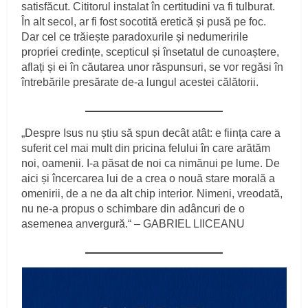
satisfăcut. Cititorul instalat în certitudini va fi tulburat.
În alt secol, ar fi fost socotită eretică și pusă pe foc.
Dar cel ce trăiește paradoxurile și nedumeririle
propriei credințe, scepticul și însetatul de cunoaștere,
aflați și ei în căutarea unor răspunsuri, se vor regăsi în
întrebările presărate de-a lungul acestei călătorii.
„Despre Isus nu știu să spun decât atât: e ființa care a
suferit cel mai mult din pricina felului în care arătăm
noi, oamenii. I-a păsat de noi ca nimănui pe lume. De
aici și încercarea lui de a crea o nouă stare morală a
omenirii, de a ne da alt chip interior. Nimeni, vreodată,
nu ne-a propus o schimbare din adâncuri de o
asemenea anvergură.“ – GABRIEL LIICEANU