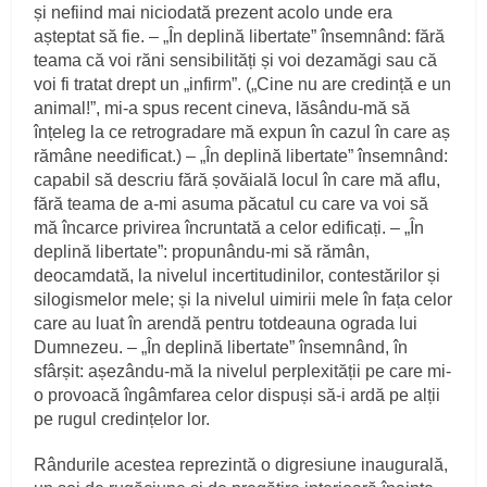
și nefiind mai niciodată prezent acolo unde era
așteptat să fie. – „În deplină libertate” însemnând: fără
teama că voi răni sensibilități și voi dezamăgi sau că
voi fi tratat drept un „infirm”. („Cine nu are credință e un
animal!”, mi-a spus recent cineva, lăsându-mă să
înțeleg la ce retrogradare mă expun în cazul în care aș
rămâne needificat.) – „În deplină libertate” însemnând:
capabil să descriu fără șovăială locul în care mă aflu,
fără teama de a-mi asuma păcatul cu care va voi să
mă încarce privirea încruntată a celor edificați. – „În
deplină libertate”: propunându-mi să rămân,
deocamdată, la nivelul incertitudinilor, contestărilor și
silogismelor mele; și la nivelul uimirii mele în fața celor
care au luat în arendă pentru totdeauna ograda lui
Dumnezeu. – „În deplină libertate” însemnând, în
sfârșit: așezându-mă la nivelul perplexității pe care mi-
o provoacă îngâmfarea celor dispuși să-i ardă pe alții
pe rugul credințelor lor.
Rândurile acestea reprezintă o digresiune inaugurală,