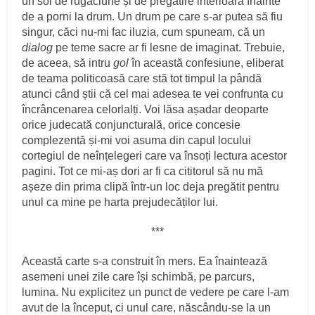
un soi de rugăciune și de pregătire interioară înainte
de a porni la drum. Un drum pe care s-ar putea să fiu
singur, căci nu-mi fac iluzia, cum spuneam, că un
dialog
pe teme sacre ar fi lesne de imaginat. Trebuie,
de aceea, să intru
gol
în această confesiune, eliberat
de teama politicoasă care stă tot timpul la pândă
atunci când știi că cel mai adesea te vei confrunta cu
încrâncenarea celorlalți. Voi lăsa așadar deoparte
orice judecată conjuncturală, orice concesie
complezentă și-mi voi asuma din capul locului
cortegiul de neînțelegeri care va însoți lectura acestor
pagini. Tot ce mi-aș dori ar fi ca cititorul să nu mă
așeze din prima clipă într-un loc deja pregătit pentru
unul ca mine pe harta prejudecăților lui.
***
Această carte s-a construit în mers. Ea înaintează
asemeni unei zile care își schimbă, pe parcurs,
lumina. Nu explicitez un punct de vedere pe care l-am
avut de la început, ci unul care, născându-se la un