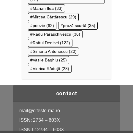
Marian Ilea
(33)
Mircea Cărtărescu
(29)
poezie
(62)
proză scurtă
(35)
Radu Paraschivescu
(36)
Raftul Denisei
(122)
Simona Antonescu
(20)
Vasile Baghiu
(25)
Viorica Răduţă
(28)
contact
mail@citeste-ma.ro
ISSN: 2734 – 603X
ISSN-L: 2734 – 603X