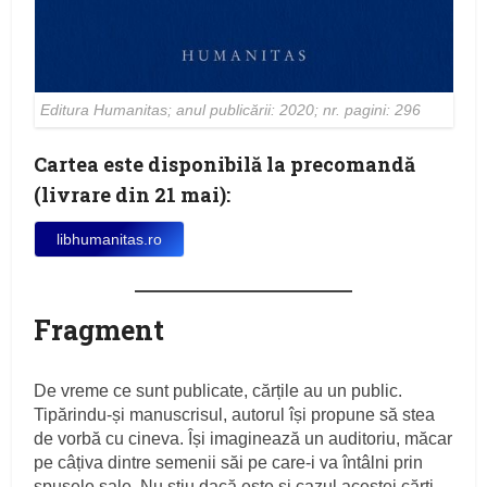
Editura Humanitas; anul publicării: 2020; nr. pagini: 296
Cartea este disponibilă la precomandă
(livrare din 21 mai):
libhumanitas.ro
Fragment
De vreme ce sunt publicate, cărțile au un public.
Tipărindu-și manuscrisul, autorul își propune să stea
de vorbă cu cineva. Își imaginează un auditoriu, măcar
pe câțiva dintre semenii săi pe care-i va întâlni prin
spusele sale. Nu știu dacă este și cazul acestei cărți.