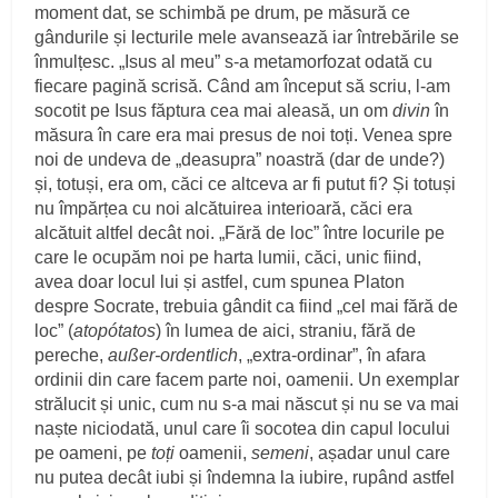
moment dat, se schimbă pe drum, pe măsură ce
gândurile și lecturile mele avansează iar întrebările se
înmulțesc. „Isus al meu” s-a metamorfozat odată cu
fiecare pagină scrisă. Când am început să scriu, l-am
socotit pe Isus făptura cea mai aleasă, un om
divin
în
măsura în care era mai presus de noi toți. Venea spre
noi de undeva de „deasupra” noastră (dar de unde?)
și, totuși, era om, căci ce altceva ar fi putut fi? Și totuși
nu împărțea cu noi alcătuirea interioară, căci era
alcătuit altfel decât noi. „Fără de loc” între locurile pe
care le ocupăm noi pe harta lumii, căci, unic fiind,
avea doar locul lui și astfel, cum spunea Platon
despre Socrate, trebuia gândit ca fiind „cel mai fără de
loc” (
atopótatos
) în lumea de aici, straniu, fără de
pereche,
außer-ordentlich
, „extra-ordinar”, în afara
ordinii din care facem parte noi, oamenii. Un exemplar
strălucit și unic, cum nu s-a mai născut și nu se va mai
naște niciodată, unul care îi socotea din capul locului
pe oameni, pe
toți
oamenii,
semeni
, așadar unul care
nu putea decât iubi și îndemna la iubire, rupând astfel