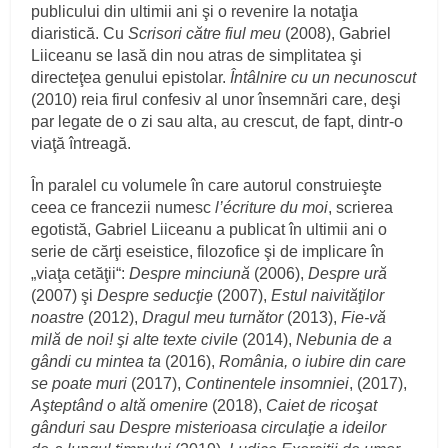
publicului din ultimii ani şi o revenire la notaţia
diaristică. Cu
Scrisori către fiul meu
(2008), Gabriel
Liiceanu se lasă din nou atras de simplitatea şi
directeţea genului epistolar.
Întâlnire cu un necunoscut
(2010) reia firul confesiv al unor însemnări care, deşi
par legate de o zi sau alta, au crescut, de fapt, dintr-o
viaţă întreagă.
În paralel cu volumele în care autorul construieşte
ceea ce francezii numesc
l’écriture du moi
, scrierea
egotistă, Gabriel Liiceanu a publicat în ultimii ani o
serie de cărţi eseistice, filozofice şi de implicare în
„viaţa cetăţii“:
Despre minciună
(2006),
Despre ură
(2007) şi
Despre seducţie
(2007),
Estul naivităţilor
noastre
(2012),
Dragul meu turnător
(2013),
Fie-vă
milă de noi! şi alte texte civile
(2014),
Nebunia de a
gândi cu mintea ta
(2016),
România, o iubire din care
se poate muri
(2017),
Continentele insomniei
, (2017),
Aşteptând o altă omenire
(2018),
Caiet de ricoşat
gânduri sau Despre misterioasa circulaţie a ideilor