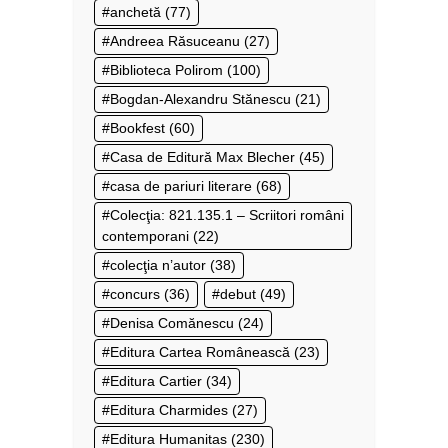
anchetă
(77)
Andreea Răsuceanu
(27)
Biblioteca Polirom
(100)
Bogdan-Alexandru Stănescu
(21)
Bookfest
(60)
Casa de Editură Max Blecher
(45)
casa de pariuri literare
(68)
Colecţia: 821.135.1 – Scriitori români
contemporani
(22)
colecţia n’autor
(38)
concurs
(36)
debut
(49)
Denisa Comănescu
(24)
Editura Cartea Românească
(23)
Editura Cartier
(34)
Editura Charmides
(27)
Editura Humanitas
(230)