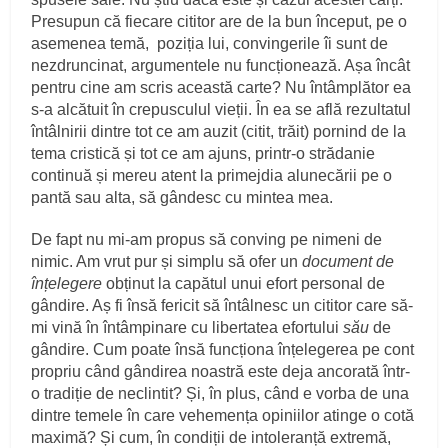
Presupun că fiecare cititor are de la bun început, pe o
asemenea temă, poziția lui, convingerile îi sunt de
nezdruncinat, argumentele nu funcționează. Așa încât
pentru cine am scris această carte? Nu întâmplător ea
s-a alcătuit în crepusculul vieții. În ea se află rezultatul
întâlnirii dintre tot ce am auzit (citit, trăit) pornind de la
tema cristică și tot ce am ajuns, printr-o strădanie
continuă și mereu atent la primejdia alunecării pe o
pantă sau alta, să gândesc cu mintea mea.
De fapt nu mi-am propus să conving pe nimeni de
nimic. Am vrut pur și simplu să ofer un
document de
înțelegere
obținut la capătul unui efort personal de
gândire. Aș fi însă fericit să întâlnesc un cititor care să-
mi vină în întâmpinare cu libertatea efortului
său
de
gândire. Cum poate însă funcționa înțelegerea pe cont
propriu când gândirea noastră este deja ancorată într-
o tradiție de neclintit? Și, în plus, când e vorba de una
dintre temele în care vehemența opiniilor atinge o cotă
maximă? Și cum, în condiții de intoleranță extremă,