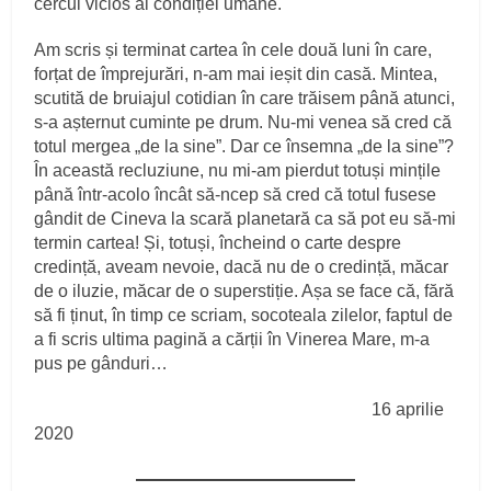
cercul vicios al condiției umane.
Am scris și terminat cartea în cele două luni în care,
forțat de împrejurări, n-am mai ieșit din casă. Mintea,
scutită de bruiajul cotidian în care trăisem până atunci,
s-a așternut cuminte pe drum. Nu-mi venea să cred că
totul mergea „de la sine”. Dar ce însemna „de la sine”?
În această recluziune, nu mi-am pierdut totuși mințile
până într-acolo încât să-ncep să cred că totul fusese
gândit de Cineva la scară planetară ca să pot eu să-mi
termin cartea! Și, totuși, încheind o carte despre
credință, aveam nevoie, dacă nu de o credință, măcar
de o iluzie, măcar de o superstiție. Așa se face că, fără
să fi ținut, în timp ce scriam, socoteala zilelor, faptul de
a fi scris ultima pagină a cărții în Vinerea Mare, m-a
pus pe gânduri…
16 aprilie
2020