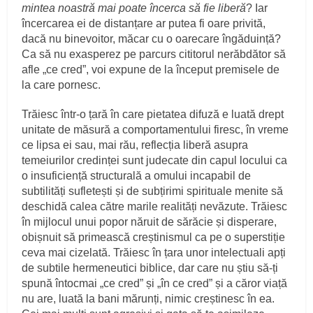
mintea noastră mai poate încerca să fie liberă
? Iar
încercarea ei de distanțare ar putea fi oare privită,
dacă nu binevoitor, măcar cu o oarecare îngăduință?
Ca să nu exasperez pe parcurs cititorul nerăbdător să
afle „ce cred”, voi expune de la început premisele de
la care pornesc.
Trăiesc într-o țară în care pietatea difuză e luată drept
unitate de măsură a comportamentului firesc, în vreme
ce lipsa ei sau, mai rău, reflecția liberă asupra
temeiurilor credinței sunt judecate din capul locului ca
o insuficiență structurală a omului incapabil de
subtilități sufletești și de subțirimi spirituale menite să
deschidă calea către marile realități nevăzute. Trăiesc
în mijlocul unui popor năruit de sărăcie și disperare,
obișnuit să primească creștinismul ca pe o superstiție
ceva mai cizelată. Trăiesc în țara unor intelectuali apți
de subtile hermeneutici biblice, dar care nu știu să-ți
spună întocmai „ce cred” și „în ce cred” și a căror viață
nu are, luată la bani mărunți, nimic creștinesc în ea.