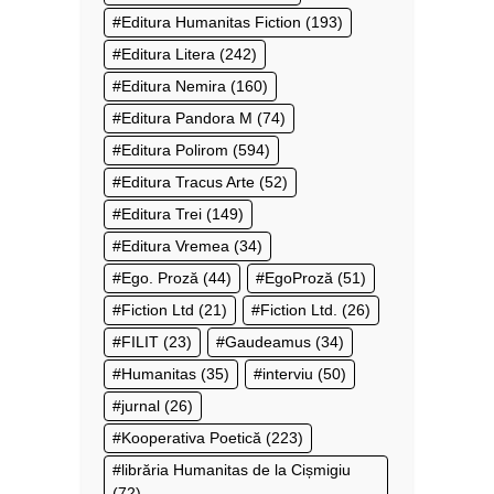
Editura Humanitas Fiction
(193)
Editura Litera
(242)
Editura Nemira
(160)
Editura Pandora M
(74)
Editura Polirom
(594)
Editura Tracus Arte
(52)
Editura Trei
(149)
Editura Vremea
(34)
Ego. Proză
(44)
EgoProză
(51)
Fiction Ltd
(21)
Fiction Ltd.
(26)
FILIT
(23)
Gaudeamus
(34)
Humanitas
(35)
interviu
(50)
jurnal
(26)
Kooperativa Poetică
(223)
librăria Humanitas de la Cișmigiu
(72)