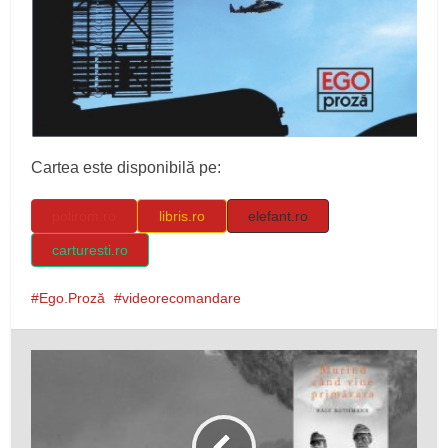
Cartea este disponibilă pe:
polirom.ro
libris.ro
elefant.ro
carturesti.ro
Ego.Proză
videorecomandare