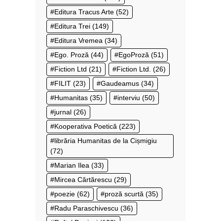
Editura Tracus Arte
(52)
Editura Trei
(149)
Editura Vremea
(34)
Ego. Proză
(44)
EgoProză
(51)
Fiction Ltd
(21)
Fiction Ltd.
(26)
FILIT
(23)
Gaudeamus
(34)
Humanitas
(35)
interviu
(50)
jurnal
(26)
Kooperativa Poetică
(223)
librăria Humanitas de la Cișmigiu
(72)
Marian Ilea
(33)
Mircea Cărtărescu
(29)
poezie
(62)
proză scurtă
(35)
Radu Paraschivescu
(36)