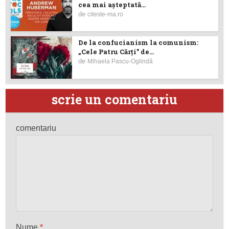
cea mai așteptată...
de
citeste-ma.ro
De la confucianism la comunism:
„Cele Patru Cărți” de...
de
Mihaela Pascu-Oglindă
scrie un comentariu
comentariu
Nume
*