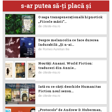
s-ar putea să-ţi placă şi
O saga transgenerațională hipnotică:
„Fiicele mării”...
de
citeste-ma.ro
Despre melancolia ce face durerea
îndurabilă: „Și n-ai...
de
Romeo Aurelian Ilie
Noutăţi Anansi. World Fiction:
traduceri din Annie...
de
citeste-ma.ro
Iată cu ce cărţi deschide Humanitas
Fiction noul sezon...
de
citeste-ma.ro
„Protocols“ de Andrew D. Huberman,