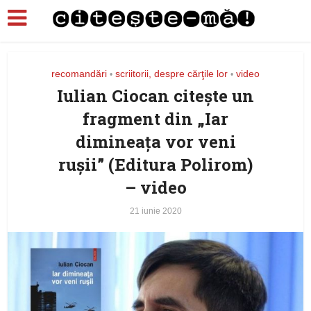
recomandări
scriitorii, despre cărţile lor
video
•
•
Iulian Ciocan citeşte un
fragment din „Iar
dimineaţa vor veni
ruşii” (Editura Polirom)
– video
21 iunie 2020