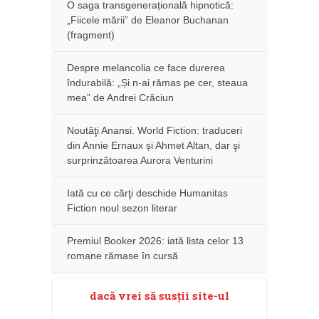
O saga transgenerațională hipnotică:
„Fiicele mării” de Eleanor Buchanan
(fragment)
Despre melancolia ce face durerea
îndurabilă: „Și n-ai rămas pe cer, steaua
mea” de Andrei Crăciun
Noutăţi Anansi. World Fiction: traduceri
din Annie Ernaux și Ahmet Altan, dar şi
surprinzătoarea Aurora Venturini
Iată cu ce cărţi deschide Humanitas
Fiction noul sezon literar
Premiul Booker 2026: iată lista celor 13
romane rămase în cursă
dacă vrei să susţii site-ul