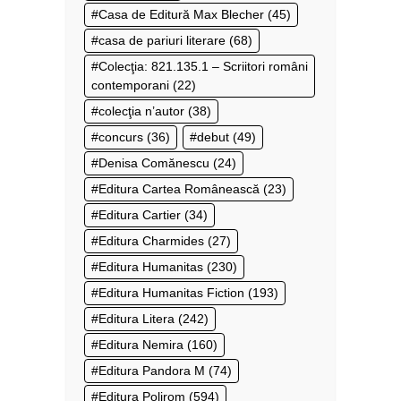
Casa de Editură Max Blecher
(45)
casa de pariuri literare
(68)
Colecţia: 821.135.1 – Scriitori români
contemporani
(22)
colecţia n’autor
(38)
concurs
(36)
debut
(49)
Denisa Comănescu
(24)
Editura Cartea Românească
(23)
Editura Cartier
(34)
Editura Charmides
(27)
Editura Humanitas
(230)
Editura Humanitas Fiction
(193)
Editura Litera
(242)
Editura Nemira
(160)
Editura Pandora M
(74)
Editura Polirom
(594)