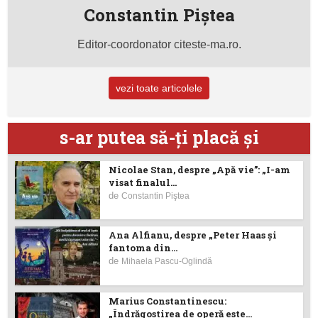
Constantin Piştea
Editor-coordonator citeste-ma.ro.
vezi toate articolele
s-ar putea să-ţi placă şi
Nicolae Stan, despre „Apă vie”: „I-am
visat finalul...
de
Constantin Piştea
Ana Alfianu, despre „Peter Haas și
fantoma din...
de
Mihaela Pascu-Oglindă
Marius Constantinescu:
„Îndrăgostirea de operă este...