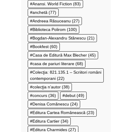
Anansi. World Fiction
(83)
anchetă
(77)
Andreea Răsuceanu
(27)
Biblioteca Polirom
(100)
Bogdan-Alexandru Stănescu
(21)
Bookfest
(60)
Casa de Editură Max Blecher
(45)
casa de pariuri literare
(68)
Colecţia: 821.135.1 – Scriitori români
contemporani
(22)
colecţia n’autor
(38)
concurs
(36)
debut
(49)
Denisa Comănescu
(24)
Editura Cartea Românească
(23)
Editura Cartier
(34)
Editura Charmides
(27)