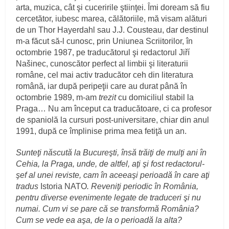
arta, muzica, cât şi cuceririle ştiinţei. Îmi doream să fiu
cercetător, iubesc marea, călătoriile, mă visam alături
de un Thor Hayerdahl sau J.J. Cousteau, dar destinul
m-a făcut să-l cunosc, prin Uniunea Scriitorilor, în
octombrie 1987, pe traducătorul şi redactorul Jiří
Našinec, cunoscător perfect al limbii şi literaturii
române, cel mai activ traducător ceh din literatura
română, iar după peripeţii care au durat până în
octombrie 1989, m-am
trezit
cu domiciliul stabil la
Praga… Nu am început ca traducătoare, ci ca profesor
de spaniolă la cursuri post-universitare, chiar din anul
1991, după ce împlinise prima mea fetiţă un an.
Sunteţi născută la Bucureşti, însă trăiţi de mulţi ani în
Cehia, la Praga, unde, de altfel, aţi şi fost redactorul-
şef al unei reviste, cam în aceeaşi perioadă în care aţi
tradus
Istoria NATO
. Reveniţi periodic în România,
pentru diverse evenimente legate de traduceri şi nu
numai. Cum vi se pare că se transformă România?
Cum se vede ea aşa, de la o perioadă la alta?