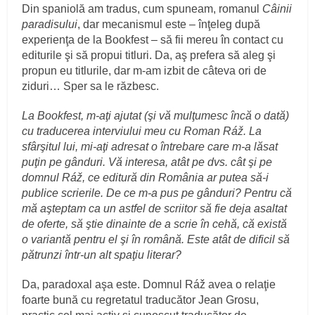
Din spaniolă am tradus, cum spuneam, romanul
Câinii
paradisului
, dar mecanismul este – înţeleg după
experienţa de la Bookfest – să fii mereu în contact cu
editurile şi să propui titluri. Da, aş prefera să aleg şi
propun eu titlurile, dar m-am izbit de câteva ori de
ziduri… Sper sa le răzbesc.
La Bookfest, m-aţi ajutat (şi vă mulţumesc încă o dată)
cu traducerea interviului meu cu Roman Ráž. La
sfârşitul lui, mi-aţi adresat o întrebare care m-a lăsat
puţin pe gânduri. Vă interesa, atât pe dvs. cât şi pe
domnul Ráž, ce editură din România ar putea să-i
publice scrierile. De ce m-a pus pe gânduri? Pentru că
mă aşteptam ca un astfel de scriitor să fie deja asaltat
de oferte, să ştie dinainte de a scrie în cehă, că există
o variantă pentru el şi în română. Este atât de dificil să
pătrunzi într-un alt spaţiu literar?
Da, paradoxal aşa este. Domnul Ráž avea o relaţie
foarte bună cu regretatul traducător Jean Grosu,