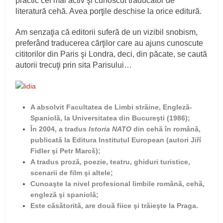
practic cel mai activ şi cunoscut traducător de
literatură cehă. Avea porţile deschise la orice editură.
Am senzaţia că editorii suferă de un vizibil snobism,
preferând traducerea cărţilor care au ajuns cunoscute
cititorilor din Paris şi Londra, deci, din păcate, se caută
autorii trecuţi prin sita Parisului…
A absolvit Facultatea de Limbi străine, Engleză-
Spaniolă, la Universitatea din Bucureşti (1986);
În 2004, a tradus
Istoria NATO
din cehă în română,
publicată la Editura Institutul European (autori Jiří
Fidler şi Petr Marcš);
A tradus proză, poezie, teatru, ghiduri turistice,
scenarii de film şi altele;
Cunoaşte la nivel profesional limbile română, cehă,
engleză şi spaniolă;
Este căsătorită, are două fiice şi trăieşte la Praga.