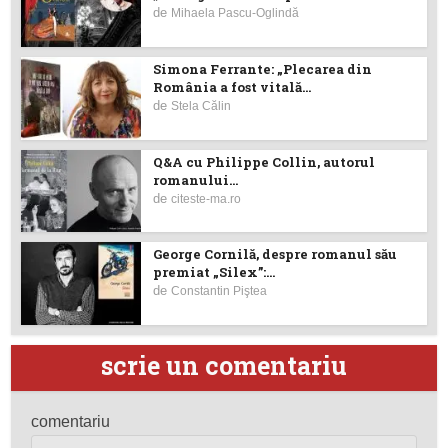
de
Mihaela Pascu-Oglindă
Simona Ferrante: „Plecarea din
România a fost vitală...
de
Stela Călin
Q&A cu Philippe Collin, autorul
romanului...
de
citeste-ma.ro
George Cornilă, despre romanul său
premiat „Silex”:...
de
Constantin Piştea
scrie un comentariu
comentariu