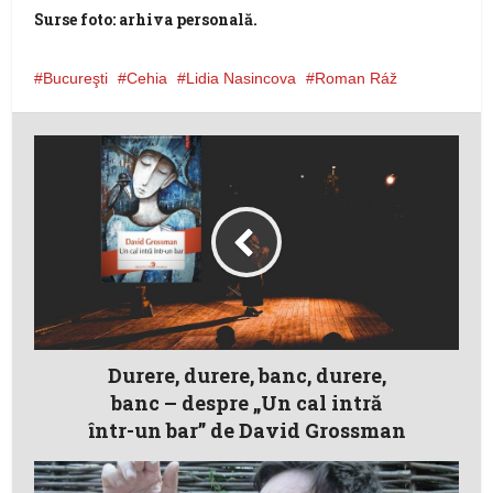
Surse foto: arhiva personală.
Bucureşti
Cehia
Lidia Nasincova
Roman Ráž
Durere, durere, banc, durere,
banc – despre „Un cal intră
într-un bar” de David Grossman