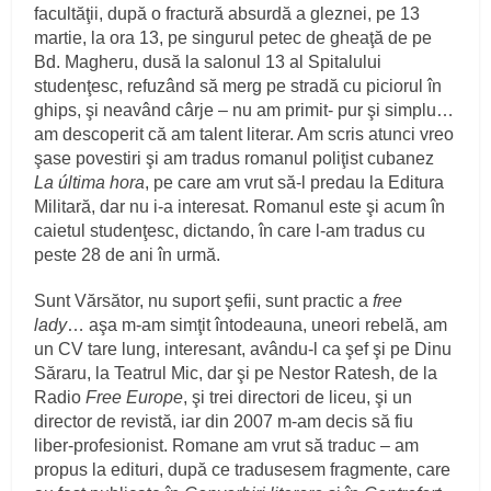
facultăţii, după o fractură absurdă a gleznei, pe 13
martie, la ora 13, pe singurul petec de gheaţă de pe
Bd. Magheru, dusă la salonul 13 al Spitalului
studenţesc, refuzând să merg pe stradă cu piciorul în
ghips, şi neavând cârje – nu am primit- pur şi simplu…
am descoperit că am talent literar. Am scris atunci vreo
şase povestiri şi am tradus romanul poliţist cubanez
La última hora
, pe care am vrut să-l predau la Editura
Militară, dar nu i-a interesat. Romanul este şi acum în
caietul studenţesc, dictando, în care l-am tradus cu
peste 28 de ani în urmă.
Sunt Vărsător, nu suport şefii, sunt practic a
free
lady
… aşa m-am simţit întodeauna, uneori rebelă, am
un CV tare lung, interesant, avându-l ca şef şi pe Dinu
Săraru, la Teatrul Mic, dar şi pe Nestor Ratesh, de la
Radio
Free Europe
, şi trei directori de liceu, şi un
director de revistă, iar din 2007 m-am decis să fiu
liber-profesionist. Romane am vrut să traduc – am
propus la edituri, după ce tradusesem fragmente, care