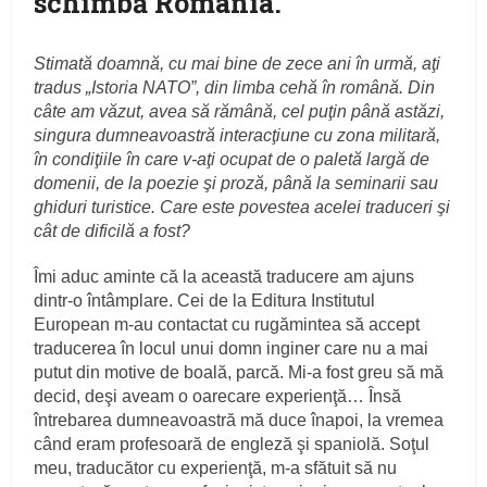
schimbă România.
Stimată doamnă, cu mai bine de zece ani în urmă, aţi
tradus „Istoria NATO”, din limba cehă în română. Din
câte am văzut, avea să rămână, cel puţin până astăzi,
singura dumneavoastră interacţiune cu zona militară,
în condiţiile în care v-aţi ocupat de o paletă largă de
domenii, de la poezie şi proză, până la seminarii sau
ghiduri turistice. Care este povestea acelei traduceri şi
cât de dificilă a fost?
Îmi aduc aminte că la această traducere am ajuns
dintr-o întâmplare. Cei de la Editura Institutul
European m-au contactat cu rugămintea să accept
traducerea în locul unui domn inginer care nu a mai
putut din motive de boală, parcă. Mi-a fost greu să mă
decid, deşi aveam o oarecare experienţă… Însă
întrebarea dumneavoastră mă duce înapoi, la vremea
când eram profesoară de engleză şi spaniolă. Soţul
meu, traducător cu experienţă, m-a sfătuit să nu