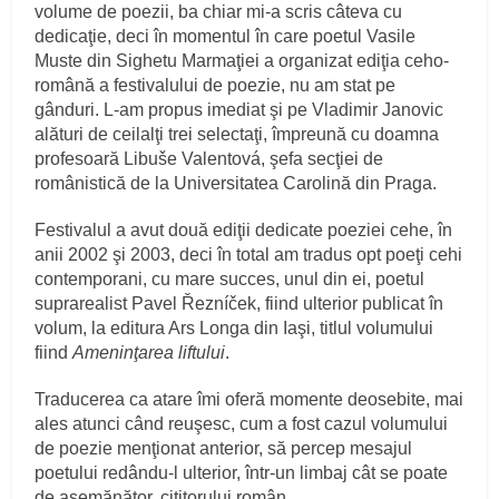
volume de poezii, ba chiar mi-a scris câteva cu
dedicaţie, deci în momentul în care poetul Vasile
Muste din Sighetu Marmaţiei a organizat ediţia ceho-
română a festivalului de poezie, nu am stat pe
gânduri. L-am propus imediat şi pe Vladimir Janovic
alături de ceilalţi trei selectaţi, împreună cu doamna
profesoară Libuše Valentová, şefa secţiei de
românistică de la Universitatea Carolină din Praga.
Festivalul a avut două ediţii dedicate poeziei cehe, în
anii 2002 şi 2003, deci în total am tradus opt poeţi cehi
contemporani, cu mare succes, unul din ei, poetul
suprarealist Pavel Řezníček, fiind ulterior publicat în
volum, la editura Ars Longa din Iaşi, titlul volumului
fiind
Ameninţarea liftului
.
Traducerea ca atare îmi oferă momente deosebite, mai
ales atunci când reuşesc, cum a fost cazul volumului
de poezie menţionat anterior, să percep mesajul
poetului redându-l ulterior, într-un limbaj cât se poate
de asemănător, cititorului român.