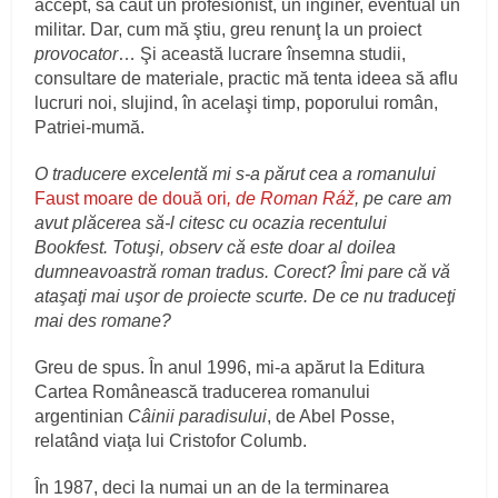
accept, să caut un profesionist, un inginer, eventual un
militar. Dar, cum mă ştiu, greu renunţ la un proiect
provocator
… Şi această lucrare însemna studii,
consultare de materiale, practic mă tenta ideea să aflu
lucruri noi, slujind, în acelaşi timp, poporului român,
Patriei-mumă.
O traducere excelentă mi s-a părut cea a romanului
Faust moare de două ori
, de Roman Ráž
, pe care am
avut plăcerea să-l citesc cu ocazia recentului
Bookfest. Totuşi, observ că este doar al doilea
dumneavoastră roman tradus. Corect? Îmi pare că vă
ataşaţi mai uşor de proiecte scurte. De ce nu traduceţi
mai des romane?
Greu de spus. În anul 1996, mi-a apărut la Editura
Cartea Românească traducerea romanului
argentinian
Câinii paradisului
, de Abel Posse,
relatând viaţa lui Cristofor Columb.
În 1987, deci la numai un an de la terminarea