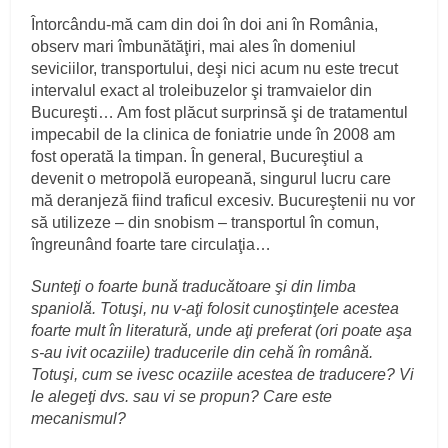
Întorcându-mă cam din doi în doi ani în România,
observ mari îmbunătăţiri, mai ales în domeniul
seviciilor, transportului, deşi nici acum nu este trecut
intervalul exact al troleibuzelor şi tramvaielor din
Bucureşti… Am fost plăcut surprinsă şi de tratamentul
impecabil de la clinica de foniatrie unde în 2008 am
fost operată la timpan. În general, Bucureştiul a
devenit o metropolă europeană, singurul lucru care
mă deranjeză fiind traficul excesiv. Bucureştenii nu vor
să utilizeze – din snobism – transportul în comun,
îngreunând foarte tare circulaţia…
Sunteţi o foarte bună traducătoare şi din limba
spaniolă. Totuşi, nu v-aţi folosit cunoştinţele acestea
foarte mult în literatură, unde aţi preferat (ori poate aşa
s-au ivit ocaziile) traducerile din cehă în română.
Totuşi, cum se ivesc ocaziile acestea de traducere? Vi
le alegeţi dvs. sau vi se propun? Care este
mecanismul?