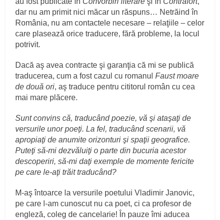
au fost publicate în
Convorbiri literare
şi în
Contrafort
,
dar nu am primit nici măcar un răspuns… Netrăind în
România, nu am contactele necesare – relaţiile – celor
care plasează orice traducere, fără probleme, la locul
potrivit.
Dacă aş avea contracte şi garanţia că mi se publică
traducerea, cum a fost cazul cu romanul
Faust moare
de două ori
, aş traduce pentru cititorul român cu cea
mai mare plăcere.
Sunt convins că, traducând poezie, vă şi ataşaţi de
versurile unor poeţi. La fel, traducând scenarii, vă
apropiaţi de anumite orizonturi şi spaţii geografice.
Puteţi să-mi dezvăluiţi o parte din bucuria acestor
descoperiri, să-mi daţi exemple de momente fericite
pe care le-aţi trăit traducând?
M-aş întoarce la versurile poetului Vladimir Janovic,
pe care l-am cunoscut nu ca poet, ci ca profesor de
engleză, coleg de cancelarie! În pauze îmi aducea