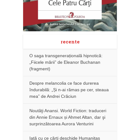
recente
O saga transgenerațională hipnotică:
„Fiicele mării” de Eleanor Buchanan
(fragment)
Despre melancolia ce face durerea
îndurabilă: „Și n-ai rămas pe cer, steaua
mea” de Andrei Crăciun
Noutăţi Anansi. World Fiction: traduceri
din Annie Ernaux și Ahmet Altan, dar şi
surprinzătoarea Aurora Venturini
Iată cu ce cărţi deschide Humanitas