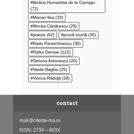
librăria Humanitas de la Cișmigiu
(72)
Marian Ilea
(33)
Mircea Cărtărescu
(29)
poezie
(62)
proză scurtă
(35)
Radu Paraschivescu
(36)
Raftul Denisei
(122)
Simona Antonescu
(20)
Vasile Baghiu
(25)
Viorica Răduţă
(28)
contact
mail@citeste-ma.ro
ISSN: 2734 – 603X