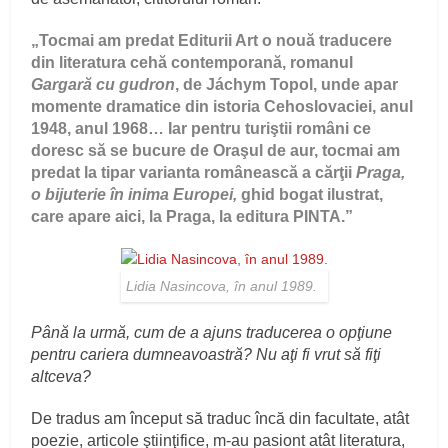
„Tocmai am predat Editurii Art o nouă traducere
din literatura cehă contemporană, romanul
Gargară cu gudron
, de Jáchym Topol, unde apar
momente dramatice din istoria Cehoslovaciei, anul
1948, anul 1968… Iar pentru turiştii români ce
doresc să se bucure de Oraşul de aur, tocmai am
predat la tipar varianta românească a cărţii
Praga,
o bijuterie în inima Europei,
ghid bogat ilustrat,
care apare aici, la Praga, la editura PINTA.”
Lidia Nasincova, în anul 1989.
Până la urmă, cum de a ajuns traducerea o opţiune
pentru cariera dumneavoastră? Nu aţi fi vrut să fiţi
altceva?
De tradus am început să traduc încă din facultate, atât
poezie, articole ştiinţifice, m-au pasiont atât literatura,