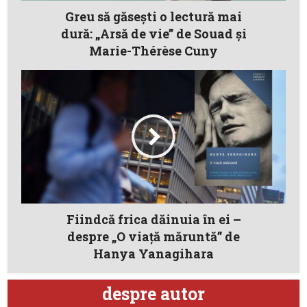
Greu să găseşti o lectură mai
dură: „Arsă de vie” de Souad şi
Marie-Thérèse Cuny
Fiindcă frica dăinuia în ei –
despre „O viaţă măruntă” de
Hanya Yanagihara
despre autor