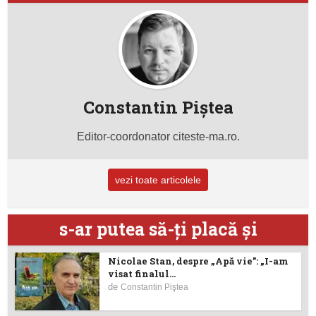
Constantin Piştea
Editor-coordonator citeste-ma.ro.
vezi toate articolele
s-ar putea să-ţi placă şi
Nicolae Stan, despre „Apă vie”: „I-am
visat finalul...
de
Constantin Piştea