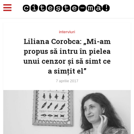
interviuri
Liliana Corobca: „Mi-am
propus să intru în pielea
unui cenzor şi să simt ce
a simţit el”
7 aprilie 2017