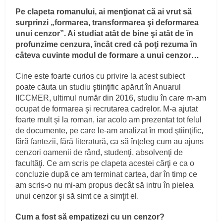
Pe clapeta romanului, ai menţionat că ai vrut să
surprinzi „formarea, transformarea şi deformarea
unui cenzor”. Ai studiat atât de bine şi atât de în
profunzime cenzura, încât cred că poţi rezuma în
câteva cuvinte modul de formare a unui cenzor…
Cine este foarte curios cu privire la acest subiect
poate căuta un studiu ştiinţific apărut în Anuarul
IICCMER, ultimul număr din 2016, studiu în care m-am
ocupat de formarea şi recrutarea cadrelor. M-a ajutat
foarte mult şi la roman, iar acolo am prezentat tot felul
de documente, pe care le-am analizat în mod ştiinţific,
fără fantezii, fără literatură, ca să înţeleg cum au ajuns
cenzori oamenii de rând, studenţi, absolvenţi de
facultăţi. Ce am scris pe clapeta acestei cărţi e ca o
concluzie după ce am terminat cartea, dar în timp ce
am scris-o nu mi-am propus decât să intru în pielea
unui cenzor şi să simt ce a simţit el.
Cum a fost să empatizezi cu un cenzor?