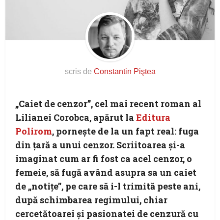
scris de
Constantin Piştea
„Caiet de cenzor”, cel mai recent roman al
Lilianei Corobca, apărut la
Editura
Polirom
, porneşte de la un fapt real: fuga
din ţară a unui cenzor. Scriitoarea şi-a
imaginat cum ar fi fost ca acel cenzor, o
femeie, să fugă având asupra sa un caiet
de „notiţe”, pe care să i-l trimită peste ani,
după schimbarea regimului, chiar
cercetătoarei şi pasionatei de cenzură cu