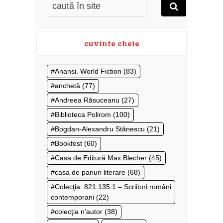
cuvinte cheie
Anansi. World Fiction
(83)
anchetă
(77)
Andreea Răsuceanu
(27)
Biblioteca Polirom
(100)
Bogdan-Alexandru Stănescu
(21)
Bookfest
(60)
Casa de Editură Max Blecher
(45)
casa de pariuri literare
(68)
Colecţia: 821.135.1 – Scriitori români
contemporani
(22)
colecţia n’autor
(38)