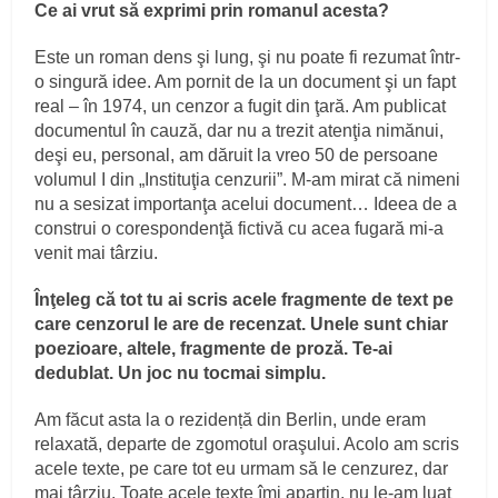
Ce ai vrut să exprimi prin romanul acesta?
Este un roman dens şi lung, şi nu poate fi rezumat într-
o singură idee. Am pornit de la un document şi un fapt
real – în 1974, un cenzor a fugit din ţară. Am publicat
documentul în cauză, dar nu a trezit atenţia nimănui,
deşi eu, personal, am dăruit la vreo 50 de persoane
volumul I din „Instituţia cenzurii”. M-am mirat că nimeni
nu a sesizat importanţa acelui document… Ideea de a
construi o corespondenţă fictivă cu acea fugară mi-a
venit mai târziu.
Înţeleg că tot tu ai scris acele fragmente de text pe
care cenzorul le are de recenzat. Unele sunt chiar
poezioare, altele, fragmente de proză. Te-ai
dedublat. Un joc nu tocmai simplu.
Am făcut asta la o rezidență din Berlin, unde eram
relaxată, departe de zgomotul oraşului. Acolo am scris
acele texte, pe care tot eu urmam să le cenzurez, dar
mai târziu. Toate acele texte îmi aparţin, nu le-am luat