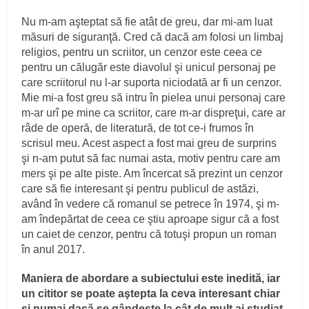
Nu m-am aşteptat să fie atât de greu, dar mi-am luat
măsuri de siguranţă. Cred că dacă am folosi un limbaj
religios, pentru un scriitor, un cenzor este ceea ce
pentru un călugăr este diavolul şi unicul personaj pe
care scriitorul nu l-ar suporta niciodată ar fi un cenzor.
Mie mi-a fost greu să intru în pielea unui personaj care
m-ar urî pe mine ca scriitor, care m-ar dispreţui, care ar
râde de operă, de literatură, de tot ce-i frumos în
scrisul meu. Acest aspect a fost mai greu de surprins
şi n-am putut să fac numai asta, motiv pentru care am
mers şi pe alte piste. Am încercat să prezint un cenzor
care să fie interesant şi pentru publicul de astăzi,
având în vedere că romanul se petrece în 1974, şi m-
am îndepărtat de ceea ce ştiu aproape sigur că a fost
un caiet de cenzor, pentru că totuşi propun un roman
în anul 2017.
Maniera de abordare a subiectului este inedită, iar
un cititor se poate aştepta la ceva interesant chiar
şi numai dacă se gândeşte la cât de mult ai studiat