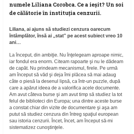
numele Liliana Corobca. Ce a ieşit? Un soi
de călătorie în instituţia cenzurii.
Liliana, ai ajuns să studiezi cenzura oarecum
întâmplător, însă ai „stat” pe acest subiect vreo 10
ani…
La început, din ambiţie. Nu înţelegeam aproape nimic,
iar fondul era enorm. Citeam rapoarte şi nu le dădeam
de capăt. Nu prindeam mecanismul, firele. Pe urmă
am început să văd şi deja îmi plăcea să mai adaug
câte o piesă la desenul lipsă, ca într-un puzzle, după
care a apărut ideea de a valorifica acele documente.
Am avut câteva burse şi am avut timp să studiez la tot
felul de biblioteci din Europa; una dintre aceste burse
a constat chiar din vizite de documentare şi aşa am
putut să studiez cenzura din întreg spaţiul european
sau istoria cenzurii. Încet, încet, am început să-mi
sistematizez cunoştinţele.