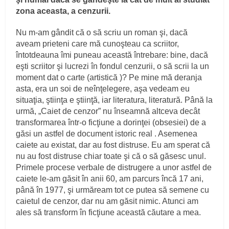
zona aceasta, a cenzurii.
Nu m-am gândit că o să scriu un roman şi, dacă
aveam prieteni care mă cunoşteau ca scriitor,
întotdeauna îmi puneau această întrebare: bine, dacă
eşti scriitor şi lucrezi în fondul cenzurii, o să scrii la un
moment dat o carte (artistică )? Pe mine mă deranja
asta, era un soi de neînţelegere, aşa vedeam eu
situaţia, ştiinţa e ştiinţă, iar literatura, literatură. Până la
urmă, „Caiet de cenzor” nu înseamnă altceva decât
transformarea într-o ficţiune a dorinţei (obsesiei) de a
găsi un astfel de document istoric real . Asemenea
caiete au existat, dar au fost distruse. Eu am sperat că
nu au fost distruse chiar toate şi că o să găsesc unul.
Primele procese verbale de distrugere a unor astfel de
caiete le-am găsit în anii 60, am parcurs încă 17 ani,
până în 1977, şi urmăream tot ce putea să semene cu
caietul de cenzor, dar nu am găsit nimic. Atunci am
ales să transform în ficţiune această căutare a mea.