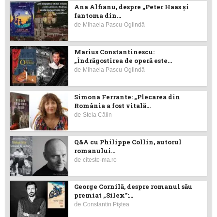
Ana Alfianu, despre „Peter Haas și
fantoma din...
de
Mihaela Pascu-Oglindă
Marius Constantinescu:
„Îndrăgostirea de operă este...
de
Mihaela Pascu-Oglindă
Simona Ferrante: „Plecarea din
România a fost vitală...
de
Stela Călin
Q&A cu Philippe Collin, autorul
romanului...
de
citeste-ma.ro
George Cornilă, despre romanul său
premiat „Silex”:...
de
Constantin Piştea