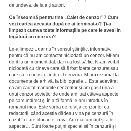
de undeva, de la alți autori.
Ce înseamnă pentru tine „Caiet de cenzor”? Cum
vezi cartea aceasta după ce ai terminat-o? Ţi-a
limpezit cumva toate informaţiile pe care le aveai în
legătură cu cenzura?
Le-a limpezit, dar nu în sensul ştiinţific, informativ,
pentru că nu am contactat niciodată un cenzor. Mi-am
dorit la un moment dat, dar n-a fost să fie. N-am vorbit
niciodată cu cineva care să fi fost foarte cenzurat sau
care să fi cunoscut indirect cenzura. M-am rezumat la
documente de arhivă, la bibliografie… Este adevărat
că am căutat mărturiile cenzorilor şi am găsit una a
unui cenzor sovietic, de unde am luat câteva aspecte
pe care indirect şi în altă formă le-am introdus în
romanul meu. Este vorba de relaţia cenzorilor cu
redactorii, când aceștia dădeau vina pe cenzură în
cazul în care blocau ei ceva. Am mai urmărit şi alte
aspecte… Sunt foarte puţini specialişti în cenzură şi