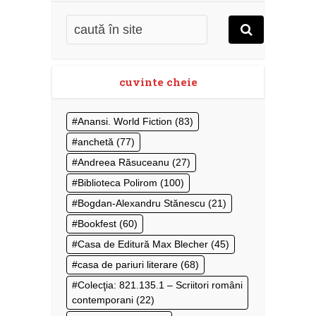
cuvinte cheie
Anansi. World Fiction
(83)
anchetă
(77)
Andreea Răsuceanu
(27)
Biblioteca Polirom
(100)
Bogdan-Alexandru Stănescu
(21)
Bookfest
(60)
Casa de Editură Max Blecher
(45)
casa de pariuri literare
(68)
Colecţia: 821.135.1 – Scriitori români
contemporani
(22)