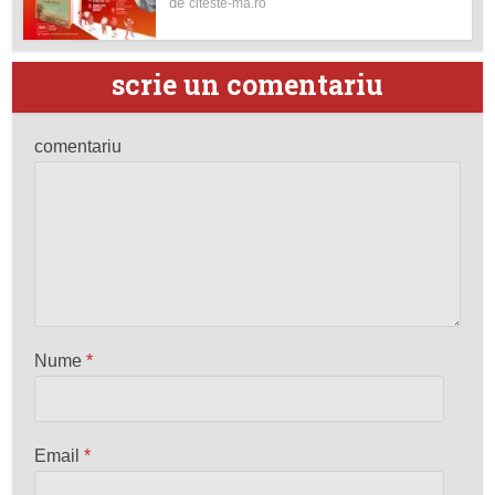
de
citeste-ma.ro
scrie un comentariu
comentariu
Nume
*
Email
*