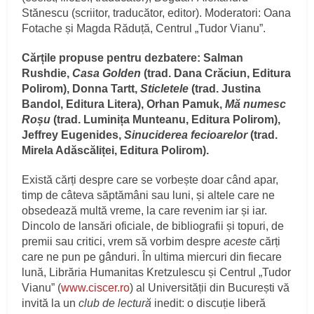
Stănescu (scriitor, traducător, editor). Moderatori: Oana
Fotache și Magda Răduță, Centrul „Tudor Vianu”.
Cărțile propuse pentru dezbatere: Salman
Rushdie,
Casa Golden
(trad. Dana Crăciun, Editura
Polirom), Donna Tartt,
Sticletele
(trad. Justina
Bandol, Editura Litera), Orhan Pamuk,
Mă numesc
Roșu
(trad. Luminița Munteanu, Editura Polirom),
Jeffrey Eugenides,
Sinuciderea fecioarelor
(trad.
Mirela Adăscăliței, Editura Polirom).
Există cărți despre care se vorbește doar când apar,
timp de câteva săptămâni sau luni, și altele care ne
obsedează multă vreme, la care revenim iar și iar.
Dincolo de lansări oficiale, de bibliografii și topuri, de
premii sau critici, vrem să vorbim despre
aceste
cărți
care ne pun pe gânduri. În ultima miercuri din fiecare
lună, Librăria Humanitas Kretzulescu și Centrul „Tudor
Vianu” (
www.ciscer.ro
) al Universității din București vă
invită la un
club de lectură
inedit: o discuție liberă