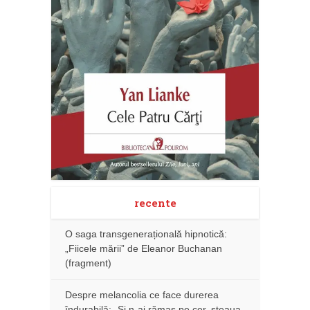
recente
O saga transgenerațională hipnotică:
„Fiicele mării” de Eleanor Buchanan
(fragment)
Despre melancolia ce face durerea
îndurabilă: „Și n-ai rămas pe cer, steaua