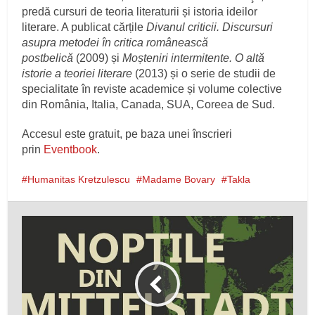
predă cursuri de teoria literaturii și istoria ideilor
literare. A publicat cărțile
Divanul criticii. Discursuri
asupra metodei în critica românească
postbelică
(2009) și
Moșteniri intermitente. O altă
istorie a teoriei literare
(2013) și o serie de studii de
specialitate în reviste academice și volume colective
din România, Italia, Canada, SUA, Coreea de Sud.
Accesul este gratuit, pe baza unei înscrieri
prin
Eventbook
.
Humanitas Kretzulescu
Madame Bovary
Takla