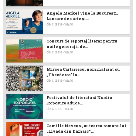
Angela Merkel vine la București.
Lansare de carte şi...
de
citeste-ma.ro
Concurs de reportaj literar pentru
noile generații de...
de
citeste-ma.ro
Mircea Cărtărescu, nominalizat cu
„Theodoros” la...
de
citeste-ma.ro
Festivalul de literatură Nordic
Exposure aduce...
de
citeste-ma.ro
Camille Neveux, autoarea romanului
„Livada din Damasc“...