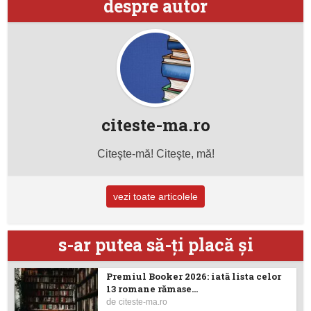
despre autor
citeste-ma.ro
Citeşte-mă! Citeşte, mă!
vezi toate articolele
s-ar putea să-ţi placă şi
Premiul Booker 2026: iată lista celor
13 romane rămase...
de
citeste-ma.ro