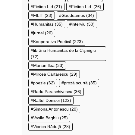
Fiction Ltd
(21)
Fiction Ltd.
(26)
FILIT
(23)
Gaudeamus
(34)
Humanitas
(35)
interviu
(50)
jurnal
(26)
Kooperativa Poetică
(223)
librăria Humanitas de la Cișmigiu
(72)
Marian Ilea
(33)
Mircea Cărtărescu
(29)
poezie
(62)
proză scurtă
(35)
Radu Paraschivescu
(36)
Raftul Denisei
(122)
Simona Antonescu
(20)
Vasile Baghiu
(25)
Viorica Răduţă
(28)