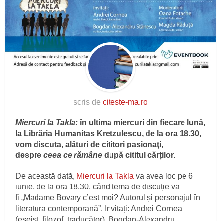
scris de
citeste-ma.ro
Miercuri la Takla:
în ultima miercuri din fiecare lună,
la Librăria Humanitas Kretzulescu, de la ora 18.30,
vom discuta, alături de cititori pasionați,
despre
ceea ce rămâne
după cititul cărților.
De această dată,
Miercuri la Takla
va avea loc pe 6
iunie, de la ora 18.30, când tema de discuție va
fi „Madame Bovary c’est moi? Autorul și personajul în
literatura contemporană”. Invitați: Andrei Cornea
(eseist, filozof, traducător), Bogdan-Alexandru