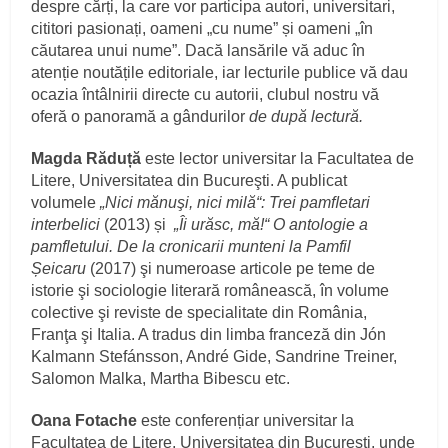
despre cărți, la care vor participa autori, universitari,
cititori pasionați, oameni „cu nume” și oameni „în
căutarea unui nume”. Dacă lansările vă aduc în
atenție noutățile editoriale, iar lecturile publice vă dau
ocazia întâlnirii directe cu autorii, clubul nostru vă
oferă o panoramă a gândurilor
de după lectură.
Magda Răduță
este lector universitar la Facultatea de
Litere, Universitatea din Bucureşti. A publicat
volumele
„Nici mănuşi, nici milă“: Trei pamﬂetari
interbelici
(2013) și
„Îi urăsc, mă!“ O antologie a
pamfletului. De la cronicarii munteni la Pamfil
Șeicaru
(2017) şi numeroase articole pe teme de
istorie şi sociologie literară românească, în volume
colective şi reviste de specialitate din România,
Franţa şi Italia. A tradus din limba franceză din Jón
Kalmann Stefánsson, André Gide, Sandrine Treiner,
Salomon Malka, Martha Bibescu etc.
Oana Fotache
este conferențiar universitar la
Facultatea de Litere, Universitatea din Bucureşti, unde