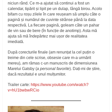
niciun rând. Ce m-a ajutat să continui a fost un
calendar, tipărit și lipit pe un dulap, lângă birou. Acolo
bifam cu roșu zilele în care reușeam să umplu câte o
pagină și numărul de cuvinte strânse până la data
respectivă. La fiecare pagină, goleam câte un pahar
de vin sau de bere (în funcție de anotimp). Asta mă
ajuta să mă îndepărtez mai ușor de realitatea
imediată.
După corecturile finale (am renunțat la cel puțin o
treime din cele scrise, obsesie care m-a urmărit
mereu), am rămas c-un manuscris de dimensiunea
Marelui Gatsby (
a personal favorite
). Dați-mi de știre,
dacă rezultatul e unul mulțumitor.
Trailer carte:
https://www.youtube.com/watch?
v=hU1bwbwRCio