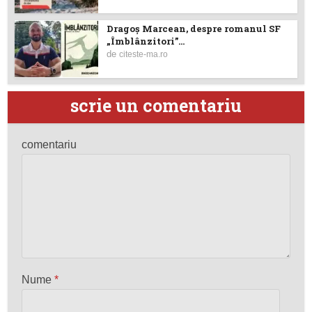
Dragoş Marcean, despre romanul SF
„Îmblânzitori”...
de
citeste-ma.ro
scrie un comentariu
comentariu
Nume
*