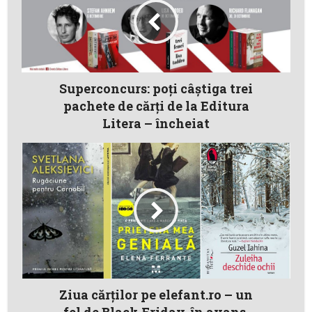
Superconcurs: poţi câştiga trei
pachete de cărţi de la Editura
Litera – încheiat
Ziua cărţilor pe elefant.ro – un
fel de Black Friday, în avans,