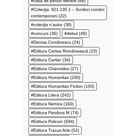
casa de pariuri literare
(68)
Colecţia: 821.135.1 – Scriitori români
contemporani
(22)
colecţia n’autor
(38)
concurs
(36)
debut
(49)
Denisa Comănescu
(24)
Editura Cartea Românească
(23)
Editura Cartier
(34)
Editura Charmides
(27)
Editura Humanitas
(230)
Editura Humanitas Fiction
(193)
Editura Litera
(242)
Editura Nemira
(160)
Editura Pandora M
(74)
Editura Polirom
(594)
Editura Tracus Arte
(52)