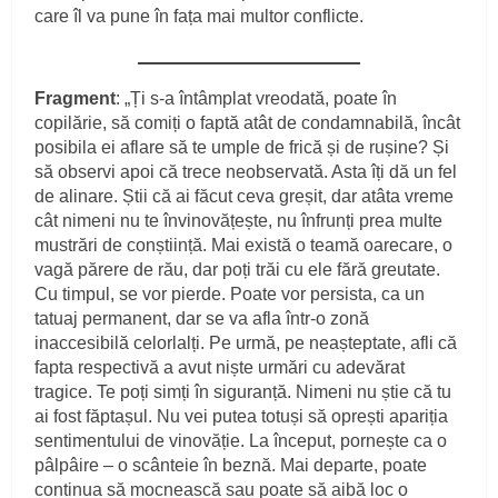
care îl va pune în fața mai multor conflicte.
Fragment
: „Ți s-a întâmplat vreodată, poate în
copilărie, să comiți o faptă atât de condamnabilă, încât
posibila ei aflare să te umple de frică și de rușine? Și
să observi apoi că trece neobservată. Asta îți dă un fel
de alinare. Știi că ai făcut ceva greșit, dar atâta vreme
cât nimeni nu te învinovățește, nu înfrunți prea multe
mustrări de conștiință. Mai există o teamă oarecare, o
vagă părere de rău, dar poți trăi cu ele fără greutate.
Cu timpul, se vor pierde. Poate vor persista, ca un
tatuaj permanent, dar se va afla într-o zonă
inaccesibilă celorlalți. Pe urmă, pe neașteptate, afli că
fapta respectivă a avut niște urmări cu adevărat
tragice. Te poți simți în siguranță. Nimeni nu știe că tu
ai fost făptașul. Nu vei putea totuși să oprești apariția
sentimentului de vinovăție. La început, pornește ca o
pâlpâire – o scânteie în beznă. Mai departe, poate
continua să mocnească sau poate să aibă loc o