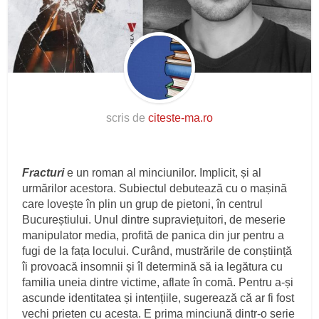
scris de
citeste-ma.ro
Fracturi
e un roman al minciunilor. Implicit, și al
urmărilor acestora. Subiectul debutează cu o mașină
care lovește în plin un grup de pietoni, în centrul
Bucureștiului. Unul dintre supraviețuitori, de meserie
manipulator media, profită de panica din jur pentru a
fugi de la fața locului. Curând, mustrările de conștiință
îi provoacă insomnii și îl determină să ia legătura cu
familia uneia dintre victime, aflate în comă. Pentru a-și
ascunde identitatea și intențiile, sugerează că ar fi fost
vechi prieten cu acesta. E prima minciună dintr-o serie