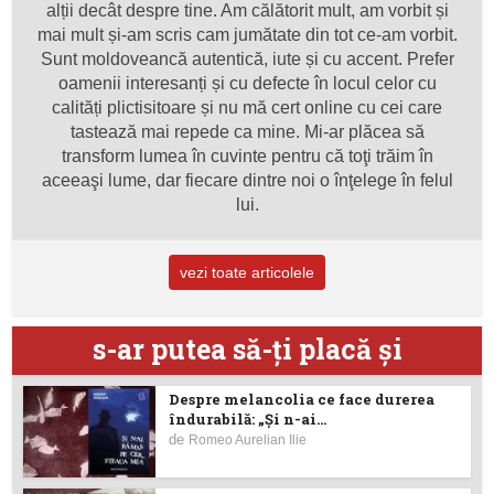
alții decât despre tine. Am călătorit mult, am vorbit și
mai mult și-am scris cam jumătate din tot ce-am vorbit.
Sunt moldoveancă autentică, iute și cu accent. Prefer
oamenii interesanți și cu defecte în locul celor cu
calități plictisitoare și nu mă cert online cu cei care
tastează mai repede ca mine. Mi-ar plăcea să
transform lumea în cuvinte pentru că toţi trăim în
aceeaşi lume, dar fiecare dintre noi o înţelege în felul
lui.
vezi toate articolele
s-ar putea să-ţi placă şi
Despre melancolia ce face durerea
îndurabilă: „Și n-ai...
de
Romeo Aurelian Ilie