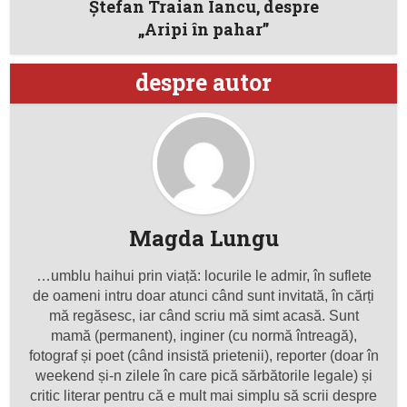
Ştefan Traian Iancu, despre
„Aripi în pahar”
despre autor
Magda Lungu
…umblu haihui prin viață: locurile le admir, în suflete
de oameni intru doar atunci când sunt invitată, în cărți
mă regăsesc, iar când scriu mă simt acasă. Sunt
mamă (permanent), inginer (cu normă întreagă),
fotograf și poet (când insistă prietenii), reporter (doar în
weekend și-n zilele în care pică sărbătorile legale) și
critic literar pentru că e mult mai simplu să scrii despre