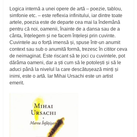
Logica internă a unei opere de artă – poezie, tablou,
simfonie etc. – este reflexia infinitului, iar dintre toate
artele, poezia este de departe cea mai la îndemână
pentru că noi, oamenii, înainte de a dansa sau de a
cânta, înțelegem și ne facem înțeleși prin cuvinte.
Cuvintele au o forță imensă și, spuse într-un anumit
context sau sub o anumită formă, trezesc în cititor ceva
de neimaginat. Este riscant să te joci cu cuvintele, pot
dărâma oameni, dar a ști cum să le potolești și să le
aduci până la nivelul la care descătușează minți și
inimi, este o artă. Iar Mihai Ursachi este un artist
emerit.