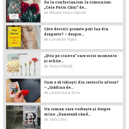
De la confucianism la comunism:
„Cele Patru Cărți” de...
de
Mihaela Pascu-Oglindă
Câte decizii proaste poţi lua din
dragoste? – despre...
de
Constantin Piştea
„Știu pe cineva” care scrie momente
și schițe...
de
Viorica Răduţă
Cum e să trăiești din resturile altora?
– „Grădina de...
de
Lavinia Ioana Sicoe
Un roman care vorbește și despre
mine: „Dansează când...
de
Stela Călin