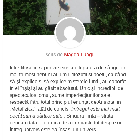
scris de
Magda Lungu
Între filosofie și poezie există o legătură de sânge: cei
mai frumoși nebuni ai lumii, filozofii și poeții, căutând
să-și explice și să explice misterele lumii, au coborât
în ei înșiși și au găsit absolutul. Unic și incredibil de
spectaculos, omul, suma imperfecțiunilor sale,
respectă întru totul principiul enunțat de Aristotel în
„Metafizica”, atât de concis:
„întregul este mai mult
decât suma părţilor sale”
. Singura ființă – știută
deocamdată – dornică de a cunoaște tot despre un
întreg univers este ea însăși un univers.