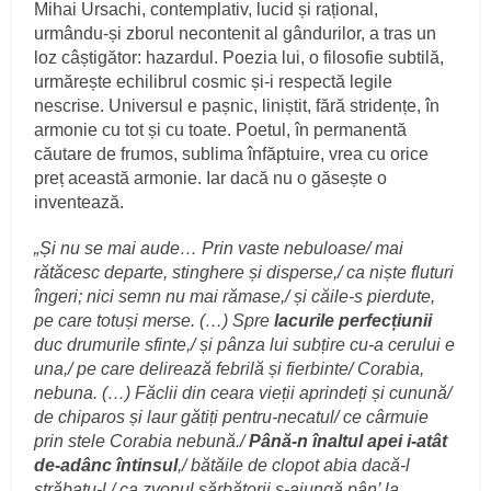
Mihai Ursachi, contemplativ, lucid și rațional,
urmându-și zborul necontenit al gândurilor, a tras un
loz câștigător: hazardul. Poezia lui, o filosofie subtilă,
urmărește echilibrul cosmic și-i respectă legile
nescrise. Universul e pașnic, liniștit, fără stridențe, în
armonie cu tot și cu toate. Poetul, în permanentă
căutare de frumos, sublima înfăptuire, vrea cu orice
preț această armonie. Iar dacă nu o găsește o
inventează.
„Și nu se mai aude… Prin vaste nebuloase/ mai
rătăcesc departe, stinghere și disperse,/ ca niște fluturi
îngeri; nici semn nu mai rămase,/ și căile-s pierdute,
pe care totuși merse. (…) Spre
lacurile perfecțiunii
duc drumurile sfinte,/ și pânza lui subțire cu-a cerului e
una,/ pe care delirează febrilă și fierbinte/ Corabia,
nebuna. (…) Făclii din ceara vieții aprindeți și cunună/
de chiparos și laur gătiți pentru-necatul/ ce cârmuie
prin stele Corabia nebună./
Până-n înaltul apei i-atât
de-adânc întinsul
,/ bătăile de clopot abia dacă-l
străbatu-l,/ ca zvonul sărbătorii s-ajungă pân
’
la