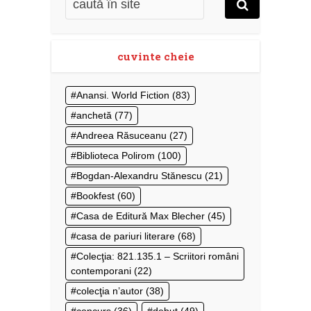
cuvinte cheie
Anansi. World Fiction
(83)
anchetă
(77)
Andreea Răsuceanu
(27)
Biblioteca Polirom
(100)
Bogdan-Alexandru Stănescu
(21)
Bookfest
(60)
Casa de Editură Max Blecher
(45)
casa de pariuri literare
(68)
Colecţia: 821.135.1 – Scriitori români
contemporani
(22)
colecţia n’autor
(38)
concurs
(36)
debut
(49)