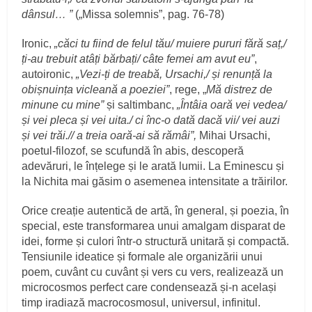
dânsul… ”
(„Missa solemnis”, pag. 76-78)
Ironic,
„căci tu fiind de felul tău/ muiere pururi fără saț,/
ți-au trebuit atâți bărbați/ câte femei am avut eu”
,
autoironic,
„Vezi-ți de treabă, Ursachi,/ și renunță la
obișnuința vicleană a poeziei”
, rege, „
Mă distrez de
minune cu mine”
și saltimbanc,
„Întâia oară vei vedea/
și vei pleca și vei uita./ ci înc-o dată dacă vii/ vei auzi
și vei trăi.// a treia oară-ai să rămâi”,
Mihai Ursachi,
poetul-filozof, se scufundă în abis, descoperă
adevăruri, le înțelege și le arată lumii. La Eminescu și
la Nichita mai găsim o asemenea intensitate a trăirilor.
Orice creație autentică de artă, în general, și poezia, în
special, este transformarea unui amalgam disparat de
idei, forme și culori într-o structură unitară și compactă.
Tensiunile ideatice și formale ale organizării unui
poem, cuvânt cu cuvânt și vers cu vers, realizează un
microcosmos perfect care condensează și-n același
timp iradiază macrocosmosul, universul, infinitul.