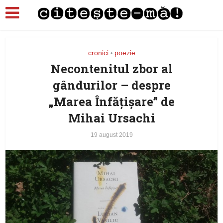
cronici
poezie
•
Necontenitul zbor al
gândurilor – despre
„Marea Înfățișare” de
Mihai Ursachi
19 august 2019