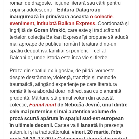
roman de dragoste, ficțiune literară sau cărți pentru
copii și adolescenți –
Editura Datagroup
inaugurează în primăvara aceasta
o colecție-
eveniment, intitulată Balkan Express
.
Coordonată și
îngrijită de
Goran Mrakić
, care este și traducătorul
textelor, colecția Balkan Express își propune să aducă
mai aproape de publicul român literatura dintr-un
spațiu deopotrivă familiar și periferic – cel al
Balcanilor, unde istoria este încă vie și fierbe.
Proza din spațiul ex-iugoslav, de pildă, vorbește
despre destrămare, violență, tranziție și memorie
traumatică, atingând experiențe pe care literatura
română le-a abordat doar indirect sau cu o anumită
prudență. Mărturie stă primul volum din această
colecție,
Fumul mort
de Nebojša Jevrić
,
unul dintre
cele mai puternice și mai autentice volume de
proză scurtă apărute în spațiul sud-est european
în ultimele decenii
. Cartea va fi
lansată
în prezența
autorului și a traducătorului,
vineri
,
20 martie, între
orele 16:30 -17:00 la Cafeneaua Literară din cadrul