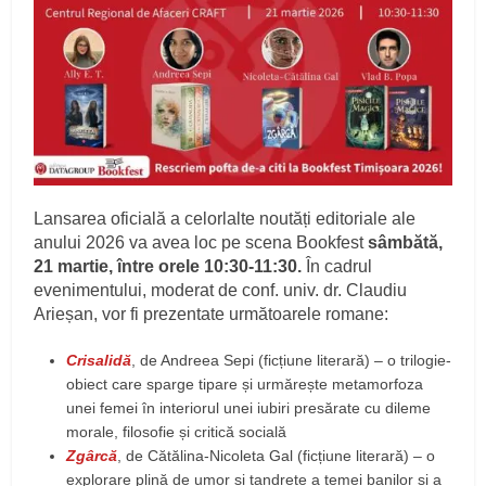
Lansarea oficială a celorlalte noutăți editoriale ale
anului 2026 va avea loc pe scena Bookfest
sâmbătă,
21 martie, între orele 10:30-11:30.
În cadrul
evenimentului, moderat de conf. univ. dr. Claudiu
Arieșan, vor fi prezentate următoarele romane:
Crisalidă
, de Andreea Sepi (ficțiune literară) – o trilogie-
obiect care sparge tipare și urmărește metamorfoza
unei femei în interiorul unei iubiri presărate cu dileme
morale, filosofie și critică socială
Zgârcă
, de Cătălina-Nicoleta Gal (ficțiune literară) – o
explorare plină de umor și tandrețe a temei banilor și a