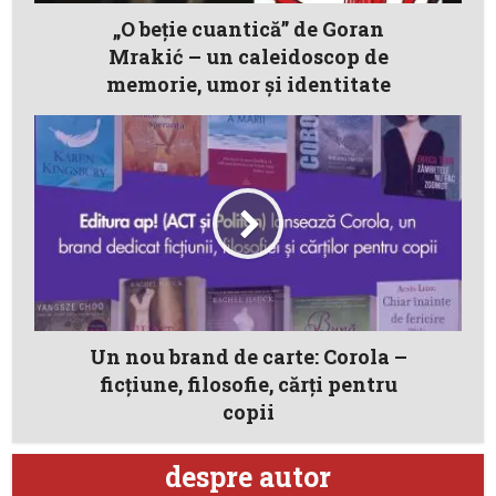
„O beție cuantică” de Goran
Mrakić – un caleidoscop de
memorie, umor și identitate
Un nou brand de carte: Corola –
ficţiune, filosofie, cărţi pentru
copii
despre autor