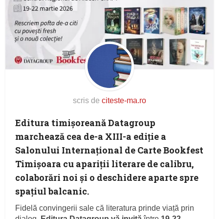
scris de
citeste-ma.ro
Editura timișoreană
Datagroup
marchează cea de-a XIII-a ediție a
Salonului Internațional de Carte
Bookfest
Timișoara
cu apariții literare de calibru,
colaborări noi și o deschidere aparte spre
spațiul balcanic.
Fidelă convingerii sale că literatura prinde viață prin
dialog,
Editura Datagroup
vă invită
între
19-22