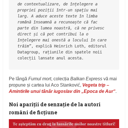
de contextualizare, de înțelegere a 
propriei poziții într-un spațiu mai 
larg. A aduce aceste texte în limba 
română înseamnă a recunoaște că fac 
parte din lumea noastră, că ne privesc 
direct și că pot contribui la o 
înțelegere mai onestă a locului în care 
trăim”
, explică Heinrich Loth, editorul 
Datagroup, rațiunile din spatele noii 
colecții lansate anul acesta.
Pe lângă
Fumul mort
, colecția
Balkan Express
vă mai
propune și cartea lui Aco Stanković,
Vegeta trip –
Amintirile unui tânăr iugoslav din „Epoca de Aur“
.
Noi apariții de senzație de la autori
români de ficțiune