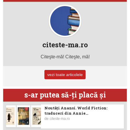
citeste-ma.ro
Citeşte-mă! Citeşte, mă!
vezi toate articolele
s-ar putea să-ţi placă şi
Noutăţi Anansi. World Fiction:
traduceri din Annie...
de
citeste-ma.ro