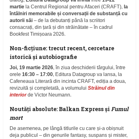
martie
la Centrul Regional pentru Afaceri (CRAFT),
la
întâlniri memorabile și conversații de substanță cu
autorii săi
– de la debutanți până la scriitori
consacrați, din țară și din străinătate – în cadrul
Bookfest Timișoara 2026.
Non-ficțiune: trecut recent, cercetare
istorică și autobiografie
Joi, 19 martie 2026
, în ziua deschiderii târgului, între
orele
16:30 – 17:00
, Editura Datagroup va lansa, la
Cafeneaua Literară din incinta CRAFT, ediția a doua,
revizuită și completată, a volumului
Străinul din
interior
de Victor Neumann.
Noutăți absolute: Balkan Express și
Fumul
mort
De asemenea, pe lângă titlurile cu care și-a obișnuit
deja publicul – din genurile fantasy, suspans și mister,