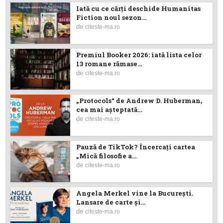
Iată cu ce cărţi deschide Humanitas
Fiction noul sezon...
de
citeste-ma.ro
Premiul Booker 2026: iată lista celor
13 romane rămase...
de
citeste-ma.ro
„Protocols“ de Andrew D. Huberman,
cea mai așteptată...
de
citeste-ma.ro
Pauză de TikTok? Încercaţi cartea
„Mică filosofie a...
de
citeste-ma.ro
Angela Merkel vine la București.
Lansare de carte şi...
de
citeste-ma.ro