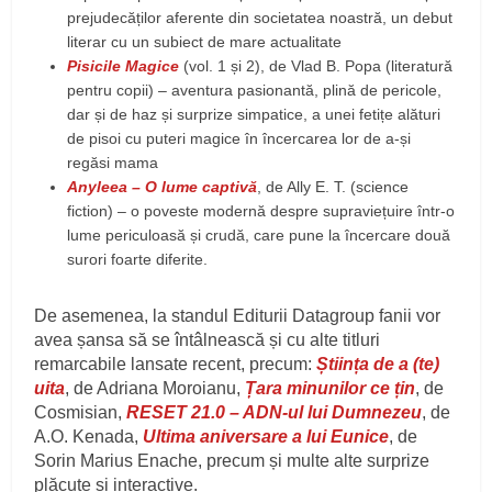
prejudecăților aferente din societatea noastră, un debut
literar cu un subiect de mare actualitate
Pisicile Magice
(vol. 1 și 2), de Vlad B. Popa (literatură
pentru copii) – aventura pasionantă, plină de pericole,
dar și de haz și surprize simpatice, a unei fetițe alături
de pisoi cu puteri magice în încercarea lor de a-și
regăsi mama
Anyleea – O lume captivă
, de Ally E. T. (science
fiction) – o poveste modernă despre supraviețuire într-o
lume periculoasă și crudă, care pune la încercare două
surori foarte diferite.
De asemenea, la standul Editurii Datagroup fanii vor
avea șansa să se întâlnească și cu alte titluri
remarcabile lansate recent, precum:
Știința de a (te)
uita
, de Adriana Moroianu,
Țara minunilor ce țin
, de
Cosmisian,
RESET 21.0 – ADN-ul lui Dumnezeu
, de
A.O. Kenada,
Ultima aniversare a lui Eunice
, de
Sorin Marius Enache, precum și multe alte surprize
plăcute și interactive.