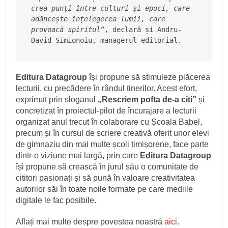
crea punți între culturi și epoci, care 
adâncește înțelegerea lumii, care 
provoacă spiritul“
, declară și Andru-
David Simionoiu, managerul editorial. 
Editura Datagroup
își propune să stimuleze plăcerea
lecturii, cu precădere în rândul tinerilor. Acest efort,
exprimat prin sloganul
„Rescriem pofta de-a citi”
și
concretizat în proiectul-pilot de încurajare a lecturii
organizat anul trecut în colaborare cu Școala Babel,
precum și în cursul de scriere creativă oferit unor elevi
de gimnaziu din mai multe școli timișorene, face parte
dintr-o viziune mai largă, prin care
Editura Datagroup
își propune să crească în jurul său o comunitate de
cititori pasionați și să pună în valoare creativitatea
autorilor săi în toate noile formate pe care mediile
digitale le fac posibile.
Aflați mai multe despre povestea noastră
aici
.