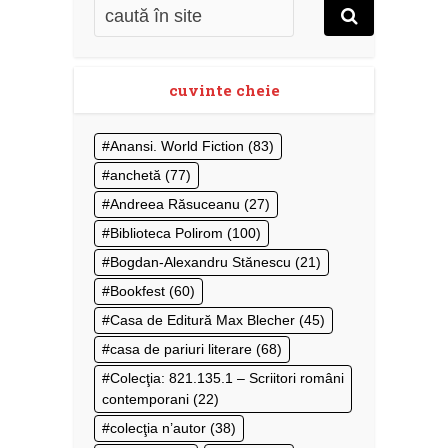
cuvinte cheie
Anansi. World Fiction
(83)
anchetă
(77)
Andreea Răsuceanu
(27)
Biblioteca Polirom
(100)
Bogdan-Alexandru Stănescu
(21)
Bookfest
(60)
Casa de Editură Max Blecher
(45)
casa de pariuri literare
(68)
Colecţia: 821.135.1 – Scriitori români
contemporani
(22)
colecţia n’autor
(38)