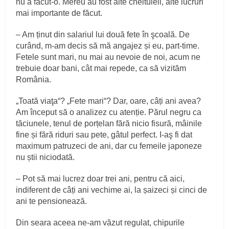
nu a făcut-o. Mereu au fost alte cheltuieli, alte lucruri
mai importante de făcut.
– Am ținut din salariul lui două fete în şcoală. De
curând, m-am decis să mă angajez și eu, part-time.
Fetele sunt mari, nu mai au nevoie de noi, acum ne
trebuie doar bani, cât mai repede, ca să vizităm
România.
„Toată viaţa“? „Fete mari“? Dar, oare, câți ani avea?
Am început să o analizez cu atenție. Părul negru ca
tăciunele, tenul de porțelan fără nicio fisură, mâinile
fine și fără riduri sau pete, gâtul perfect. I-aş fi dat
maximum patruzeci de ani, dar cu femeile japoneze
nu știi niciodată.
– Pot să mai lucrez doar trei ani, pentru că aici,
indiferent de câți ani vechime ai, la șaizeci și cinci de
ani te pensionează.
Din seara aceea ne-am văzut regulat, chipurile