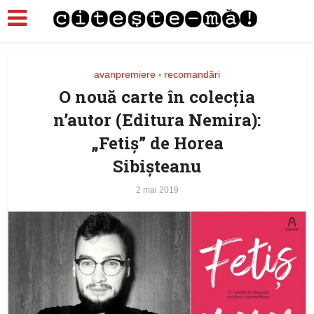
avanpremiere
recomandări
•
O nouă carte în colecția
n’autor (Editura Nemira):
„Fetiş” de Horea
Sibișteanu
2 mai 2019