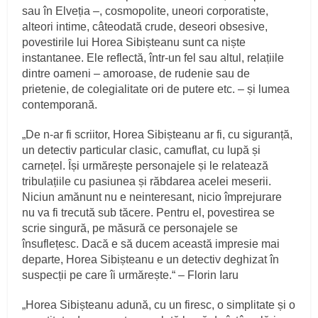
sau în Elveția –, cosmopolite, uneori corporatiste,
alteori intime, câteodată crude, deseori obsesive,
povestirile lui Horea Sibișteanu sunt ca niște
instantanee. Ele reflectă, într-un fel sau altul, relațiile
dintre oameni – amoroase, de rudenie sau de
prietenie, de colegialitate ori de putere etc. – și lumea
contemporană.
„De n-ar fi scriitor, Horea Sibișteanu ar fi, cu siguranță,
un detectiv particular clasic, camuflat, cu lupă și
carnețel. Își urmărește personajele și le relatează
tribulațiile cu pasiunea și răbdarea acelei meserii.
Niciun amănunt nu e neinteresant, nicio împrejurare
nu va fi trecută sub tăcere. Pentru el, povestirea se
scrie singură, pe măsură ce personajele se
însuflețesc. Dacă e să ducem această impresie mai
departe, Horea Sibișteanu e un detectiv deghizat în
suspecții pe care îi urmărește.“ – Florin Iaru
„Horea Sibișteanu adună, cu un firesc, o simplitate și o