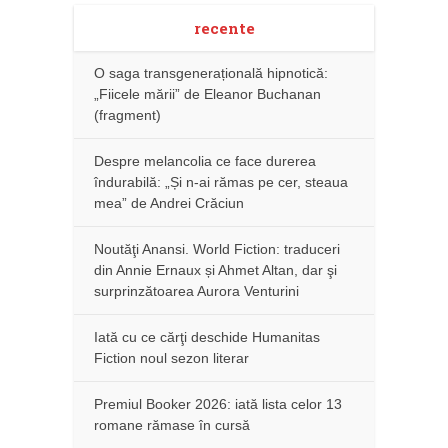
recente
O saga transgenerațională hipnotică:
„Fiicele mării” de Eleanor Buchanan
(fragment)
Despre melancolia ce face durerea
îndurabilă: „Și n-ai rămas pe cer, steaua
mea” de Andrei Crăciun
Noutăţi Anansi. World Fiction: traduceri
din Annie Ernaux și Ahmet Altan, dar şi
surprinzătoarea Aurora Venturini
Iată cu ce cărţi deschide Humanitas
Fiction noul sezon literar
Premiul Booker 2026: iată lista celor 13
romane rămase în cursă