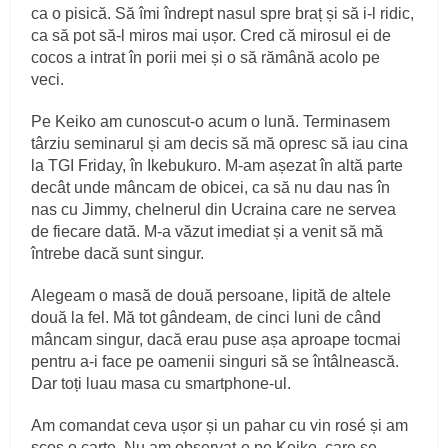
ca o pisică. Să îmi îndrept nasul spre braț și să i-l ridic,
ca să pot să-l miros mai ușor. Cred că mirosul ei de
cocos a intrat în porii mei și o să rămână acolo pe
veci.
Pe Keiko am cunoscut-o acum o lună. Terminasem
târziu seminarul și am decis să mă opresc să iau cina
la TGI Friday, în Ikebukuro. M-am așezat în altă parte
decât unde mâncam de obicei, ca să nu dau nas în
nas cu Jimmy, chelnerul din Ucraina care ne servea
de fiecare dată. M-a văzut imediat și a venit să mă
întrebe dacă sunt singur.
Alegeam o masă de două persoane, lipită de altele
două la fel. Mă tot gândeam, de cinci luni de când
mâncam singur, dacă erau puse așa aproape tocmai
pentru a-i face pe oamenii singuri să se întâlnească.
Dar toți luau masa cu smartphone-ul.
Am comandat ceva ușor și un pahar cu vin rosé și am
scos o carte. Nu am observat-o pe Keiko, care se