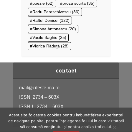
poezie
(62)
proză scurtă
(35)
Radu Paraschivescu
(36)
Raftul Denisei
(122)
Simona Antonescu
(20)
Vasile Baghiu
(25)
Viorica Răduţă
(28)
contact
mail@citeste-ma.ro
ISSN: 2734 – 603X
ISSN-L: 2734 – 603X
Acest site folosește cookies pentru îmbunătățirea experienței
citeste-ma.ro
de navigare pe site, pentru înțelegerea felului în care vizitatorii
săi consumă conținutul și pentru analiza traficului.