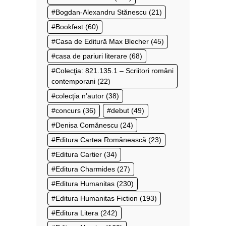
Bogdan-Alexandru Stănescu
(21)
Bookfest
(60)
Casa de Editură Max Blecher
(45)
casa de pariuri literare
(68)
Colecţia: 821.135.1 – Scriitori români
contemporani
(22)
colecţia n’autor
(38)
concurs
(36)
debut
(49)
Denisa Comănescu
(24)
Editura Cartea Românească
(23)
Editura Cartier
(34)
Editura Charmides
(27)
Editura Humanitas
(230)
Editura Humanitas Fiction
(193)
Editura Litera
(242)