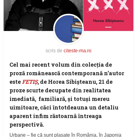
scris de
citeste-ma.ro
Cel mai recent volum din colecția de
proză românească contemporană n’autor
este
FETIȘ
, de Horea Sibișteanu, 21 de
proze scurte decupate din realitatea
imediată, familiară, și totuși mereu
uimitoare, căci întotdeauna un detaliu
aparent infim răstoarnă întreaga
perspectivă.
Urbane – fie că sunt plasate în România, în Japonia