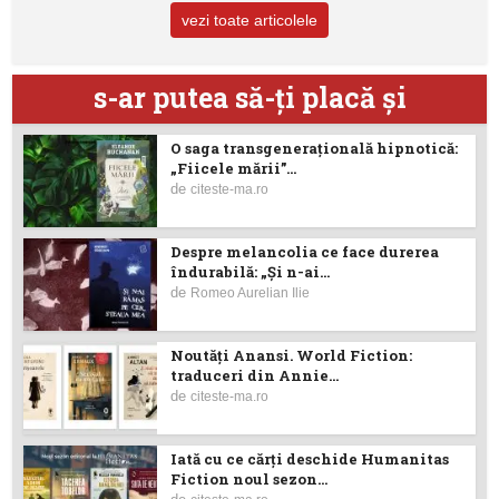
vezi toate articolele
s-ar putea să-ţi placă şi
O saga transgenerațională hipnotică:
„Fiicele mării”...
de
citeste-ma.ro
Despre melancolia ce face durerea
îndurabilă: „Și n-ai...
de
Romeo Aurelian Ilie
Noutăţi Anansi. World Fiction:
traduceri din Annie...
de
citeste-ma.ro
Iată cu ce cărţi deschide Humanitas
Fiction noul sezon...