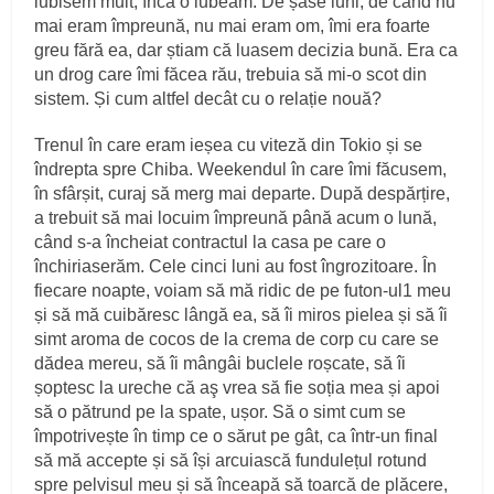
iubisem mult, încă o iubeam. De șase luni, de când nu
mai eram împreună, nu mai eram om, îmi era foarte
greu fără ea, dar știam că luasem decizia bună. Era ca
un drog care îmi făcea rău, trebuia să mi-o scot din
sistem. Și cum altfel decât cu o relație nouă?
Trenul în care eram ieșea cu viteză din Tokio și se
îndrepta spre Chiba. Weekendul în care îmi făcusem,
în sfârșit, curaj să merg mai departe. După despărțire,
a trebuit să mai locuim împreună până acum o lună,
când s-a încheiat contractul la casa pe care o
închiriaserăm. Cele cinci luni au fost îngrozitoare. În
fiecare noapte, voiam să mă ridic de pe futon-ul1 meu
și să mă cuibăresc lângă ea, să îi miros pielea și să îi
simt aroma de cocos de la crema de corp cu care se
dădea mereu, să îi mângâi buclele roșcate, să îi
șoptesc la ureche că aş vrea să fie soția mea și apoi
să o pătrund pe la spate, ușor. Să o simt cum se
împotrivește în timp ce o sărut pe gât, ca într-un final
să mă accepte și să își arcuiască fundulețul rotund
spre pelvisul meu și să înceapă să toarcă de plăcere,