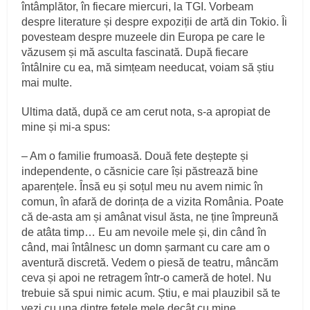
întâmplător, în fiecare miercuri, la TGI. Vorbeam
despre literature și despre expoziții de artă din Tokio. Îi
povesteam despre muzeele din Europa pe care le
văzusem și mă asculta fascinată. După fiecare
întâlnire cu ea, mă simțeam needucat, voiam să știu
mai multe.
Ultima dată, după ce am cerut nota, s-a apropiat de
mine și mi-a spus:
– Am o familie frumoasă. Două fete deștepte și
independente, o căsnicie care își păstrează bine
aparențele. Însă eu și soțul meu nu avem nimic în
comun, în afară de dorința de a vizita România. Poate
că de-asta am și amânat visul ăsta, ne ține împreună
de atâta timp… Eu am nevoile mele și, din când în
când, mai întâlnesc un domn șarmant cu care am o
aventură discretă. Vedem o piesă de teatru, mâncăm
ceva și apoi ne retragem într-o cameră de hotel. Nu
trebuie să spui nimic acum. Știu, e mai plauzibil să te
vezi cu una dintre fetele mele decât cu mine.