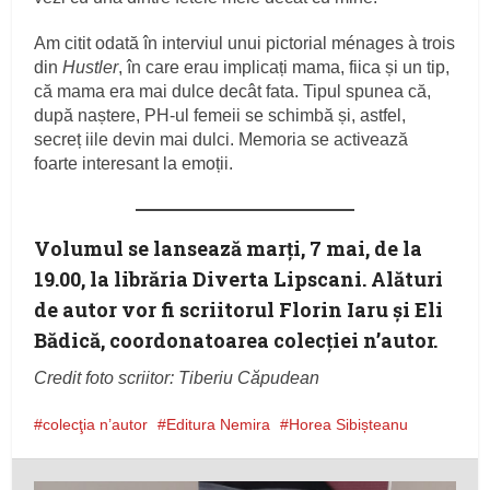
Am citit odată în interviul unui pictorial ménages à trois
din
Hustler
, în care erau implicați mama, fiica și un tip,
că mama era mai dulce decât fata. Tipul spunea că,
după naștere, PH-ul femeii se schimbă și, astfel,
secreț iile devin mai dulci. Memoria se activează
foarte interesant la emoții.
Volumul se lansează marți, 7 mai, de la
19.00, la librăria Diverta Lipscani. Alături
de autor vor fi scriitorul Florin Iaru și Eli
Bădică, coordonatoarea colecției n’autor.
Credit foto scriitor: Tiberiu Căpudean
colecţia n’autor
Editura Nemira
Horea Sibișteanu