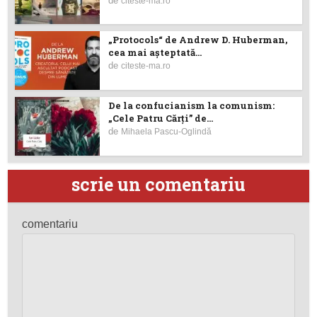
de
citeste-ma.ro
„Protocols“ de Andrew D. Huberman,
cea mai așteptată...
de
citeste-ma.ro
De la confucianism la comunism:
„Cele Patru Cărți” de...
de
Mihaela Pascu-Oglindă
scrie un comentariu
comentariu