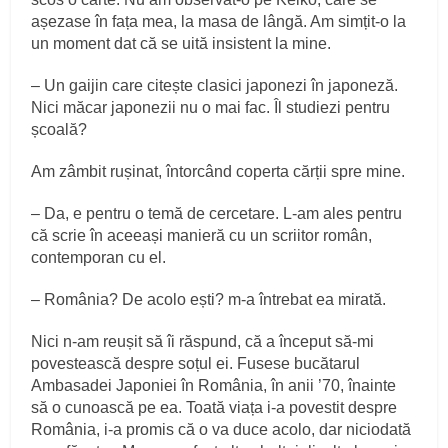
așezase în fața mea, la masa de lângă. Am simțit-o la
un moment dat că se uită insistent la mine.
– Un gaijin care citește clasici japonezi în japoneză.
Nici măcar japonezii nu o mai fac. Îl studiezi pentru
școală?
Am zâmbit rușinat, întorcând coperta cărții spre mine.
– Da, e pentru o temă de cercetare. L-am ales pentru
că scrie în aceeași manieră cu un scriitor român,
contemporan cu el.
– România? De acolo ești? m-a întrebat ea mirată.
Nici n-am reușit să îi răspund, că a început să-mi
povestească despre soțul ei. Fusese bucătarul
Ambasadei Japoniei în România, în anii ’70, înainte
să o cunoască pe ea. Toată viața i-a povestit despre
România, i-a promis că o va duce acolo, dar niciodată