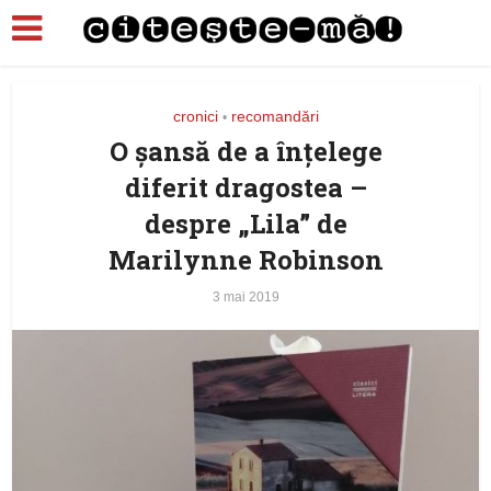
cronici
recomandări
•
O şansă de a înţelege
diferit dragostea –
despre „Lila” de
Marilynne Robinson
3 mai 2019