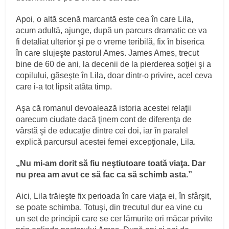
Apoi, o altă scenă marcantă este cea în care Lila,
acum adultă, ajunge, după un parcurs dramatic ce va
fi detaliat ulterior şi pe o vreme teribilă, fix în biserica
în care slujeşte pastorul Ames. James Ames, trecut
bine de 60 de ani, la decenii de la pierderea soţiei şi a
copilului, găseşte în Lila, doar dintr-o privire, acel ceva
care i-a tot lipsit atâta timp.
Aşa că romanul devoalează istoria acestei relaţii
oarecum ciudate dacă ţinem cont de diferenţa de
vârstă şi de educaţie dintre cei doi, iar în paralel
explică parcursul acestei femei excepţionale, Lila.
„Nu mi-am dorit să fiu neştiutoare toată viaţa. Dar
nu prea am avut ce să fac ca să schimb asta.”
Aici, Lila trăieşte fix perioada în care viaţa ei, în sfârşit,
se poate schimba. Totuşi, din trecutul dur ea vine cu
un set de principii care se cer lămurite ori măcar privite