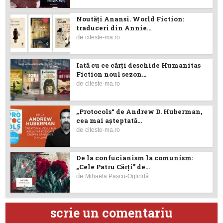
Noutăţi Anansi. World Fiction:
traduceri din Annie...
de
citeste-ma.ro
Iată cu ce cărţi deschide Humanitas
Fiction noul sezon...
de
citeste-ma.ro
„Protocols“ de Andrew D. Huberman,
cea mai așteptată...
de
citeste-ma.ro
De la confucianism la comunism:
„Cele Patru Cărți” de...
de
Mihaela Pascu-Oglindă
scrie un comentariu