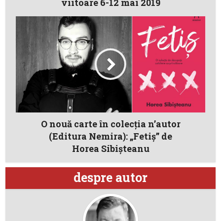
viitoare 6-12 mai 2019
O nouă carte în colecția n’autor
(Editura Nemira): „Fetiş” de
Horea Sibișteanu
despre autor