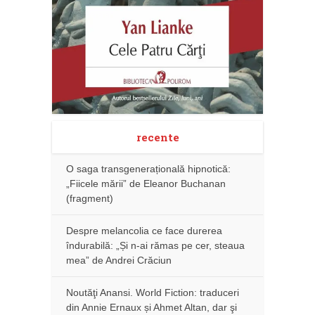
recente
O saga transgenerațională hipnotică:
„Fiicele mării” de Eleanor Buchanan
(fragment)
Despre melancolia ce face durerea
îndurabilă: „Și n-ai rămas pe cer, steaua
mea” de Andrei Crăciun
Noutăţi Anansi. World Fiction: traduceri
din Annie Ernaux și Ahmet Altan, dar şi