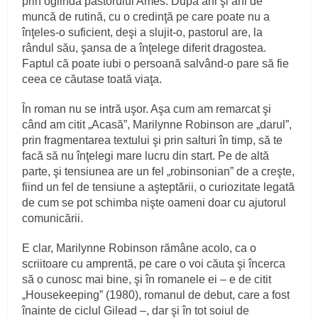
prin oglinda pastorului Ames. După ani şi ani de
muncă de rutină, cu o credinţă pe care poate nu a
înţeles-o suficient, deşi a slujit-o, pastorul are, la
rândul său, şansa de a înţelege diferit dragostea.
Faptul că poate iubi o persoană salvând-o pare să fie
ceea ce căutase toată viaţa.
În roman nu se intră uşor. Aşa cum am remarcat şi
când am citit „Acasă”, Marilynne Robinson are „darul”,
prin fragmentarea textului şi prin salturi în timp, să te
facă să nu înţelegi mare lucru din start. Pe de altă
parte, şi tensiunea are un fel „robinsonian” de a creşte,
fiind un fel de tensiune a aşteptării, o curiozitate legată
de cum se pot schimba nişte oameni doar cu ajutorul
comunicării.
E clar, Marilynne Robinson rămâne acolo, ca o
scriitoare cu amprentă, pe care o voi căuta şi încerca
să o cunosc mai bine, şi în romanele ei – e de citit
„Housekeeping” (1980), romanul de debut, care a fost
înainte de ciclul Gilead –, dar şi în tot soiul de