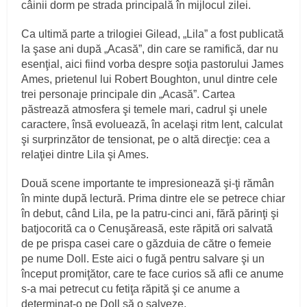
câinii dorm pe strada principală în mijlocul zilei.
Ca ultimă parte a trilogiei Gilead, „Lila” a fost publicată
la şase ani după „Acasă”, din care se ramifică, dar nu
esenţial, aici fiind vorba despre soţia pastorului James
Ames, prietenul lui Robert Boughton, unul dintre cele
trei personaje principale din „Acasă”. Cartea
păstrează atmosfera şi temele mari, cadrul şi unele
caractere, însă evoluează, în acelaşi ritm lent, calculat
şi surprinzător de tensionat, pe o altă direcţie: cea a
relaţiei dintre Lila şi Ames.
Două scene importante te impresionează şi-ţi rămân
în minte după lectură. Prima dintre ele se petrece chiar
în debut, când Lila, pe la patru-cinci ani, fără părinţi şi
batjocorită ca o Cenuşăreasă, este răpită ori salvată
de pe prispa casei care o găzduia de către o femeie
pe nume Doll. Este aici o fugă pentru salvare şi un
început promiţător, care te face curios să afli ce anume
s-a mai petrecut cu fetiţa răpită şi ce anume a
determinat-o pe Doll să o salveze.