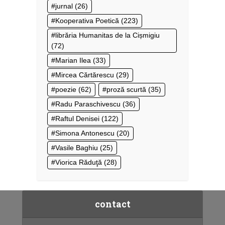
jurnal
(26)
Kooperativa Poetică
(223)
librăria Humanitas de la Cișmigiu
(72)
Marian Ilea
(33)
Mircea Cărtărescu
(29)
poezie
(62)
proză scurtă
(35)
Radu Paraschivescu
(36)
Raftul Denisei
(122)
Simona Antonescu
(20)
Vasile Baghiu
(25)
Viorica Răduţă
(28)
contact