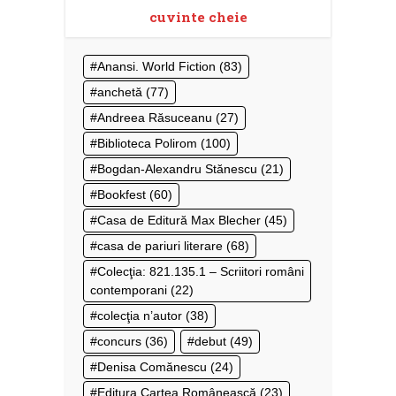
cuvinte cheie
Anansi. World Fiction
(83)
anchetă
(77)
Andreea Răsuceanu
(27)
Biblioteca Polirom
(100)
Bogdan-Alexandru Stănescu
(21)
Bookfest
(60)
Casa de Editură Max Blecher
(45)
casa de pariuri literare
(68)
Colecţia: 821.135.1 – Scriitori români
contemporani
(22)
colecţia n’autor
(38)
concurs
(36)
debut
(49)
Denisa Comănescu
(24)
Editura Cartea Românească
(23)