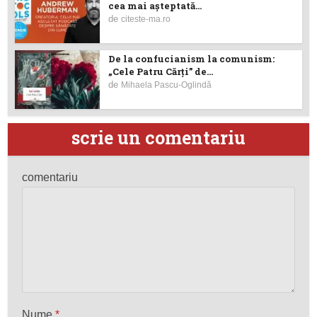
cea mai așteptată...
de
citeste-ma.ro
De la confucianism la comunism:
„Cele Patru Cărți” de...
de
Mihaela Pascu-Oglindă
scrie un comentariu
comentariu
Nume
*