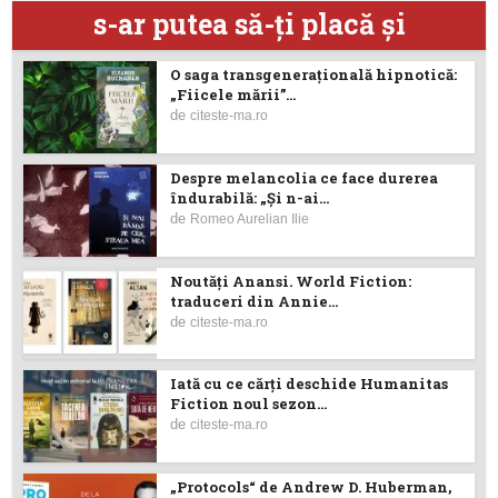
s-ar putea să-ţi placă şi
O saga transgenerațională hipnotică:
„Fiicele mării”...
de
citeste-ma.ro
Despre melancolia ce face durerea
îndurabilă: „Și n-ai...
de
Romeo Aurelian Ilie
Noutăţi Anansi. World Fiction:
traduceri din Annie...
de
citeste-ma.ro
Iată cu ce cărţi deschide Humanitas
Fiction noul sezon...
de
citeste-ma.ro
„Protocols“ de Andrew D. Huberman,