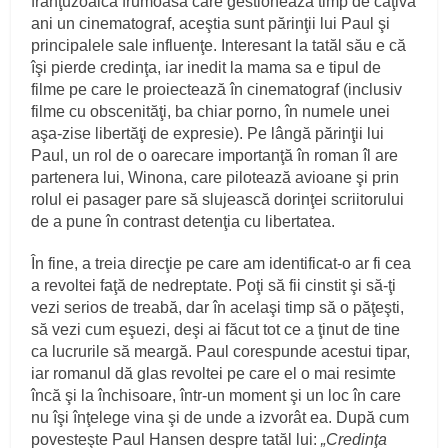
franţuzoaică frumoasă care gestionează timp de câţiva
ani un cinematograf, aceştia sunt părinţii lui Paul şi
principalele sale influenţe. Interesant la tatăl său e că
îşi pierde credinţa, iar inedit la mama sa e tipul de
filme pe care le proiectează în cinematograf (inclusiv
filme cu obscenităţi, ba chiar porno, în numele unei
aşa-zise libertăţi de expresie). Pe lângă părinţii lui
Paul, un rol de o oarecare importanţă în roman îl are
partenera lui, Winona, care pilotează avioane şi prin
rolul ei pasager pare să slujească dorinţei scriitorului
de a pune în contrast detenţia cu libertatea.
În fine, a treia direcţie pe care am identificat-o ar fi cea
a revoltei faţă de nedreptate. Poţi să fii cinstit şi să-ţi
vezi serios de treabă, dar în acelaşi timp să o păţeşti,
să vezi cum eşuezi, deşi ai făcut tot ce a ţinut de tine
ca lucrurile să meargă. Paul corespunde acestui tipar,
iar romanul dă glas revoltei pe care el o mai resimte
încă şi la închisoare, într-un moment şi un loc în care
nu îşi înţelege vina şi de unde a izvorât ea. După cum
povesteşte Paul Hansen despre tatăl lui:
„Credinţa