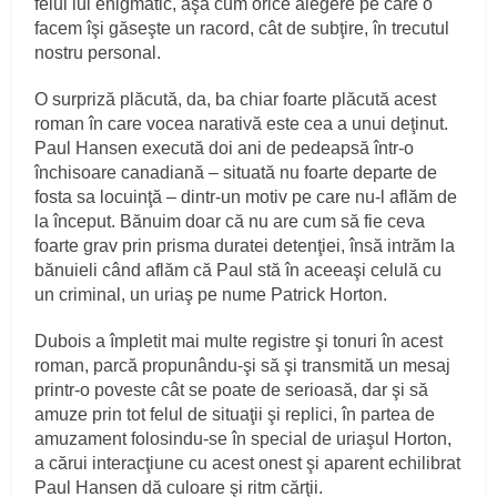
felul lui enigmatic, aşa cum orice alegere pe care o
facem îşi găseşte un racord, cât de subţire, în trecutul
nostru personal.
O surpriză plăcută, da, ba chiar foarte plăcută acest
roman în care vocea narativă este cea a unui deţinut.
Paul Hansen execută doi ani de pedeapsă într-o
închisoare canadiană – situată nu foarte departe de
fosta sa locuinţă – dintr-un motiv pe care nu-l aflăm de
la început. Bănuim doar că nu are cum să fie ceva
foarte grav prin prisma duratei detenţiei, însă intrăm la
bănuieli când aflăm că Paul stă în aceeaşi celulă cu
un criminal, un uriaş pe nume Patrick Horton.
Dubois a împletit mai multe registre şi tonuri în acest
roman, parcă propunându-şi să şi transmită un mesaj
printr-o poveste cât se poate de serioasă, dar şi să
amuze prin tot felul de situaţii şi replici, în partea de
amuzament folosindu-se în special de uriaşul Horton,
a cărui interacţiune cu acest onest şi aparent echilibrat
Paul Hansen dă culoare şi ritm cărţii.