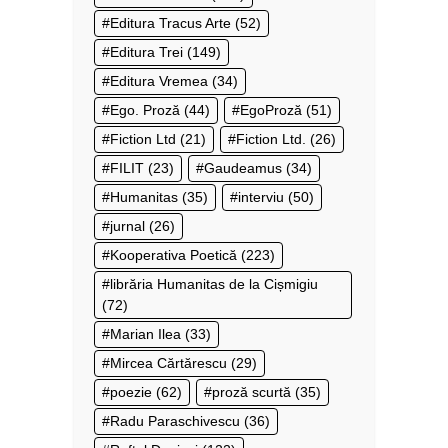
Editura Tracus Arte
(52)
Editura Trei
(149)
Editura Vremea
(34)
Ego. Proză
(44)
EgoProză
(51)
Fiction Ltd
(21)
Fiction Ltd.
(26)
FILIT
(23)
Gaudeamus
(34)
Humanitas
(35)
interviu
(50)
jurnal
(26)
Kooperativa Poetică
(223)
librăria Humanitas de la Cișmigiu
(72)
Marian Ilea
(33)
Mircea Cărtărescu
(29)
poezie
(62)
proză scurtă
(35)
Radu Paraschivescu
(36)