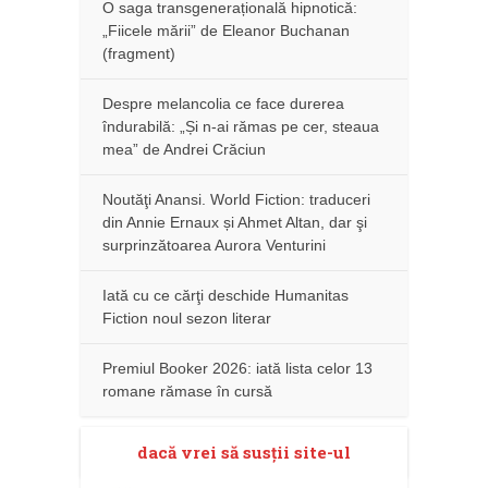
O saga transgenerațională hipnotică:
„Fiicele mării” de Eleanor Buchanan
(fragment)
Despre melancolia ce face durerea
îndurabilă: „Și n-ai rămas pe cer, steaua
mea” de Andrei Crăciun
Noutăţi Anansi. World Fiction: traduceri
din Annie Ernaux și Ahmet Altan, dar şi
surprinzătoarea Aurora Venturini
Iată cu ce cărţi deschide Humanitas
Fiction noul sezon literar
Premiul Booker 2026: iată lista celor 13
romane rămase în cursă
dacă vrei să susţii site-ul