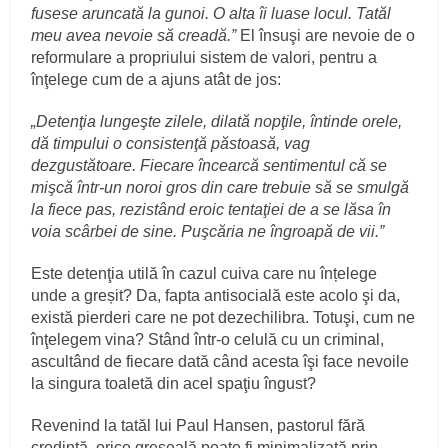
fusese aruncată la gunoi. O alta îi luase locul. Tatăl
meu avea nevoie să creadă.”
El însuşi are nevoie de o
reformulare a propriului sistem de valori, pentru a
înţelege cum de a ajuns atât de jos:
„Detenţia lungeşte zilele, dilată nopţile, întinde orele,
dă timpului o consistenţă păstoasă, vag
dezgustătoare. Fiecare încearcă sentimentul că se
mişcă într-un noroi gros din care trebuie să se smulgă
la fiece pas, rezistând eroic tentaţiei de a se lăsa în
voia scârbei de sine. Puşcăria ne îngroapă de vii.”
Este detenţia utilă în cazul cuiva care nu înțelege
unde a greșit? Da, fapta antisocială este acolo şi da,
există pierderi care ne pot dezechilibra. Totuşi, cum ne
înţelegem vina? Stând într-o celulă cu un criminal,
ascultând de fiecare dată când acesta îşi face nevoile
la singura toaletă din acel spaţiu îngust?
Revenind la tatăl lui Paul Hansen, pastorul fără
credință, orice greşeală poate fi minimalizată prin