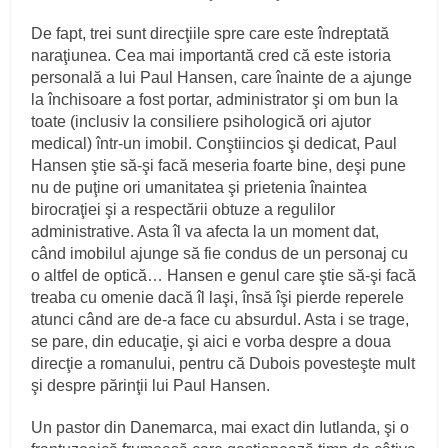
De fapt, trei sunt direcţiile spre care este îndreptată
naraţiunea. Cea mai importantă cred că este istoria
personală a lui Paul Hansen, care înainte de a ajunge
la închisoare a fost portar, administrator şi om bun la
toate (inclusiv la consiliere psihologică ori ajutor
medical) într-un imobil. Conştiincios şi dedicat, Paul
Hansen ştie să-şi facă meseria foarte bine, deşi pune
nu de puţine ori umanitatea şi prietenia înaintea
birocraţiei şi a respectării obtuze a regulilor
administrative. Asta îl va afecta la un moment dat,
când imobilul ajunge să fie condus de un personaj cu
o altfel de optică… Hansen e genul care ştie să-şi facă
treaba cu omenie dacă îl laşi, însă îşi pierde reperele
atunci când are de-a face cu absurdul. Asta i se trage,
se pare, din educaţie, şi aici e vorba despre a doua
direcţie a romanului, pentru că Dubois povesteşte mult
şi despre părinţii lui Paul Hansen.
Un pastor din Danemarca, mai exact din Iutlanda, şi o