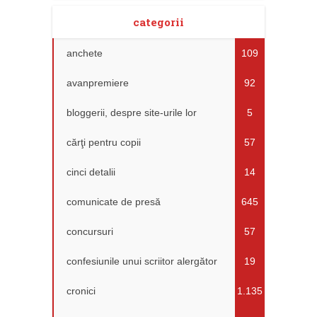
categorii
anchete
109
avanpremiere
92
bloggerii, despre site-urile lor
5
cărţi pentru copii
57
cinci detalii
14
comunicate de presă
645
concursuri
57
confesiunile unui scriitor alergător
19
cronici
1.135