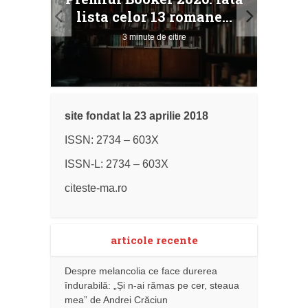
ile
Buc
lista celor 13 romane...
3 minute de citire
site fondat la 23 aprilie 2018
ISSN: 2734 – 603X
ISSN-L: 2734 – 603X
citeste-ma.ro
articole recente
Despre melancolia ce face durerea
îndurabilă: „Și n-ai rămas pe cer, steaua
mea” de Andrei Crăciun