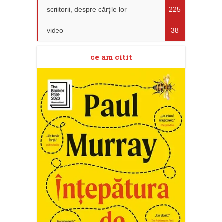
scriitorii, despre cărţile lor
225
video
38
ce am citit