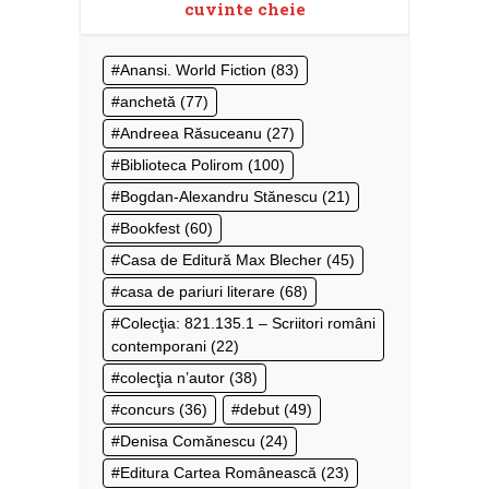
cuvinte cheie
Anansi. World Fiction
(83)
anchetă
(77)
Andreea Răsuceanu
(27)
Biblioteca Polirom
(100)
Bogdan-Alexandru Stănescu
(21)
Bookfest
(60)
Casa de Editură Max Blecher
(45)
casa de pariuri literare
(68)
Colecţia: 821.135.1 – Scriitori români
contemporani
(22)
colecţia n’autor
(38)
concurs
(36)
debut
(49)
Denisa Comănescu
(24)
Editura Cartea Românească
(23)