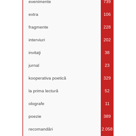
evenimente
739
extra
106
fragmente
228
interviuri
202
invitaţi
38
jurnal
23
kooperativa poetică
329
la prima lectură
52
olografe
11
poezie
389
recomandări
2.058