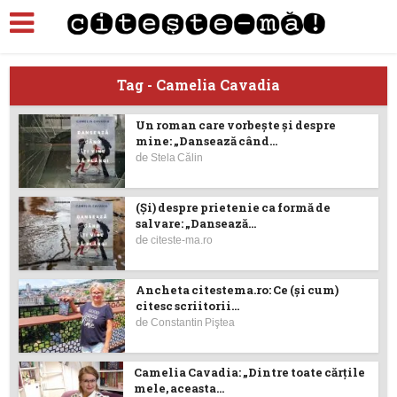
Tag - Camelia Cavadia
Un roman care vorbește și despre
mine: „Dansează când...
de
Stela Călin
(Şi) despre prietenie ca formă de
salvare: „Dansează...
de
citeste-ma.ro
Ancheta citestema.ro: Ce (şi cum)
citesc scriitorii...
de
Constantin Piştea
Camelia Cavadia: „Dintre toate cărțile
mele, aceasta...