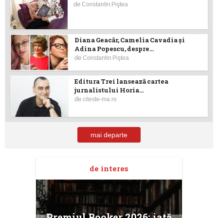
de
Constantin Piştea
Diana Geacăr, Camelia Cavadia şi
Adina Popescu, despre...
de
Constantin Piştea
Editura Trei lansează cartea
jurnalistului Horia...
de
citeste-ma.ro
mai departe
de interes
taj
Ang
Premiul Booker 2026: iată