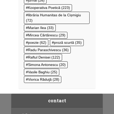
jurnal
(26)
Kooperativa Poetică
(223)
librăria Humanitas de la Cișmigiu
(72)
Marian Ilea
(33)
Mircea Cărtărescu
(29)
poezie
(62)
proză scurtă
(35)
Radu Paraschivescu
(36)
Raftul Denisei
(122)
Simona Antonescu
(20)
Vasile Baghiu
(25)
Viorica Răduţă
(28)
contact