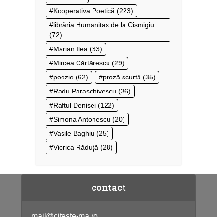
Kooperativa Poetică
(223)
librăria Humanitas de la Cișmigiu
(72)
Marian Ilea
(33)
Mircea Cărtărescu
(29)
poezie
(62)
proză scurtă
(35)
Radu Paraschivescu
(36)
Raftul Denisei
(122)
Simona Antonescu
(20)
Vasile Baghiu
(25)
Viorica Răduţă
(28)
contact
mail@citeste-ma.ro