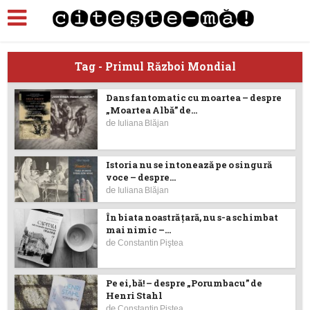
Tag - Primul Război Mondial
Dans fantomatic cu moartea – despre
„Moartea Albă” de...
de
Iuliana Blăjan
Istoria nu se intonează pe o singură
voce – despre...
de
Iuliana Blăjan
În biata noastră ţară, nu s-a schimbat
mai nimic –...
de
Constantin Piştea
Pe ei, bă! – despre „Porumbacu” de
Henri Stahl
de
Constantin Piştea