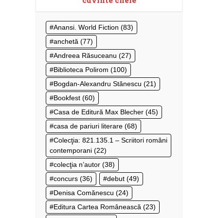
Anansi. World Fiction
(83)
anchetă
(77)
Andreea Răsuceanu
(27)
Biblioteca Polirom
(100)
Bogdan-Alexandru Stănescu
(21)
Bookfest
(60)
Casa de Editură Max Blecher
(45)
casa de pariuri literare
(68)
Colecţia: 821.135.1 – Scriitori români
contemporani
(22)
colecţia n’autor
(38)
concurs
(36)
debut
(49)
Denisa Comănescu
(24)
Editura Cartea Românească
(23)