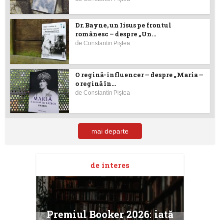
Dr. Bayne, un Iisus pe frontul
românesc – despre „Un...
de
Constantin Piştea
O regină-influencer – despre „Maria –
o regină în...
de
Constantin Piştea
mai departe
de interes
taj
Ang
Premiul Booker 2026: iată