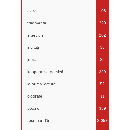
extra
106
fragmente
229
interviuri
202
invitaţi
38
jurnal
23
kooperativa poetică
329
la prima lectură
52
olografe
11
poezie
389
recomandări
2.059