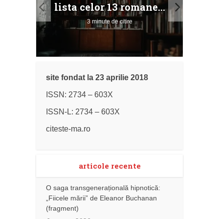
ile
Buc
lista celor 13 romane...
3 minute de citire
site fondat la 23 aprilie 2018
ISSN: 2734 – 603X
ISSN-L: 2734 – 603X
citeste-ma.ro
articole recente
O saga transgenerațională hipnotică:
„Fiicele mării” de Eleanor Buchanan
(fragment)