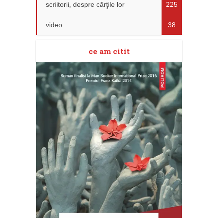
scriitorii, despre cărţile lor
225
video
38
ce am citit