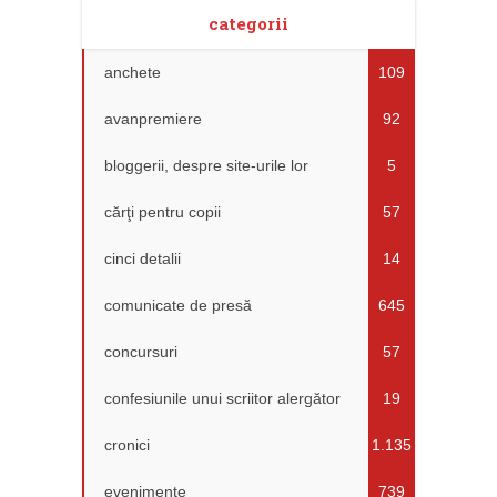
categorii
anchete
109
avanpremiere
92
bloggerii, despre site-urile lor
5
cărţi pentru copii
57
cinci detalii
14
comunicate de presă
645
concursuri
57
confesiunile unui scriitor alergător
19
cronici
1.135
evenimente
739