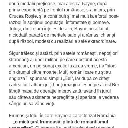
două medalii preţioase, mai ales că Bayne, după
prima experienţă pe frontul românesc, s-a întors, prin
Crucea Roşie, şi a contribuit şi mai mult la efortul post-
război în sprijinul populaţiei înfometate şi bolnave.
Totuşi, din ce am înţeles de aici, Bayne nu a făcut
niciodată paradă de meritele sale şi a rămas, chiar şi
după război, modest cu realizările sale extraordinare.
Sigur trăiesc şi astăzi, prin satele româneşti, nepoţi ori
strănepoţi ai unor militari pe care doctorul acesta
american, un personaj exotic la acea vreme, i-a întors
din drumul către moarte. Mulţi români care nu ştiau
engleza îi spuneau simplu „Bei”, iar după ce citeşti
cartea lui Latham jr. ţi-l poţi imagina lesne pe acest Bei
lângă masa de operaţie improvizată, având în jurul
său câteva asistente nepregătite şi speriate la vederea
sângelui, salvând vieţi.
Frumos şi felul în care Bayne a caracterizat România
–
„o mică ţară frumoasă, plină de romantismul