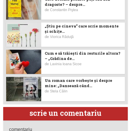
dragoste? – despre...
de
Constantin Piştea
„Știu pe cineva” care scrie momente
și schițe...
de
Viorica Răduţă
Cum e să trăiești din resturile altora?
– „Grădina de...
de
Lavinia Ioana Sicoe
Un roman care vorbește și despre
mine: „Dansează când...
de
Stela Călin
scrie un comentariu
comentariu