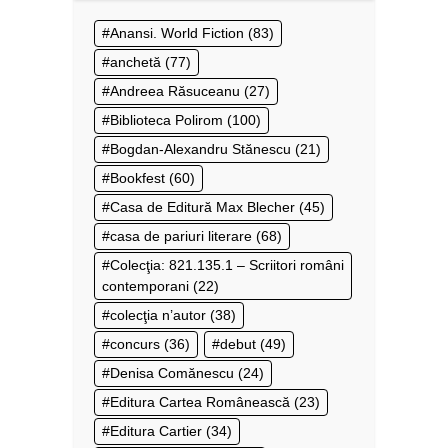
Anansi. World Fiction
(83)
anchetă
(77)
Andreea Răsuceanu
(27)
Biblioteca Polirom
(100)
Bogdan-Alexandru Stănescu
(21)
Bookfest
(60)
Casa de Editură Max Blecher
(45)
casa de pariuri literare
(68)
Colecţia: 821.135.1 – Scriitori români
contemporani
(22)
colecţia n’autor
(38)
concurs
(36)
debut
(49)
Denisa Comănescu
(24)
Editura Cartea Românească
(23)
Editura Cartier
(34)