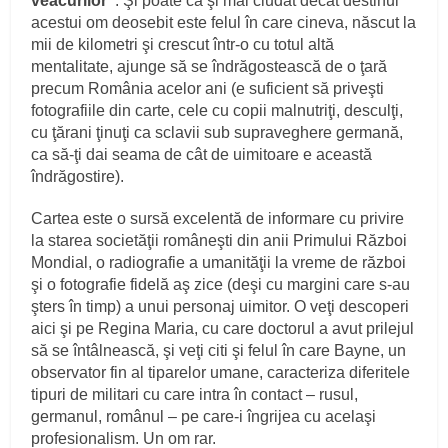
veacurilor”
. Şi poate că şi mai ciudat decât destinul
acestui om deosebit este felul în care cineva, născut la
mii de kilometri şi crescut într-o cu totul altă
mentalitate, ajunge să se îndrăgostească de o ţară
precum România acelor ani (e suficient să priveşti
fotografiile din carte, cele cu copii malnutriţi, desculţi,
cu ţărani ţinuţi ca sclavii sub supraveghere germană,
ca să-ţi dai seama de cât de uimitoare e această
îndrăgostire).
Cartea este o sursă excelentă de informare cu privire
la starea societăţii româneşti din anii Primului Război
Mondial, o radiografie a umanităţii la vreme de război
şi o fotografie fidelă aş zice (deşi cu margini care s-au
şters în timp) a unui personaj uimitor. O veţi descoperi
aici şi pe Regina Maria, cu care doctorul a avut prilejul
să se întâlnească, şi veţi citi şi felul în care Bayne, un
observator fin al tiparelor umane, caracteriza diferitele
tipuri de militari cu care intra în contact – rusul,
germanul, românul – pe care-i îngrijea cu acelaşi
profesionalism. Un om rar.