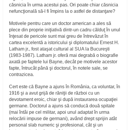
căsnicia în urma acestui pas. Ori poate chiar căsnicia
nefuncţională să-l fi împins la o astfel de distanţare?
Motivele pentru care un doctor american a ales să
plece din proprie iniţiativă dintr-un cadru călduţ în unul
înţesat de pericole sunt mai greu de întrevăzut în
cartea excelentă a istoricului şi diplomatului Ernest H.
Latham jr., fost ataşat cultural al SUA la Bucureşti
(1983-1987). Latham jr. oferă mai degrabă o biografie
axată pe faptele lui Bayne, decât pe motivele acestor
fapte, întrucât până şi doctorul, în notele sale, se
contrazicea.
Cert este că Bayne a ajuns în România, ca voluntar, în
1916 şi a avut grijă de răniţii de război cu un
devotament eroic, chiar şi după instaurarea ocupaţiei
germane. Doctorul a ajuns să conducă două spitale
(mai întâi pe cel militar, apoi unul adaptat în urma
relocării impuse de germani), având drept sprijin atât
personal slab numeric şi profesional, cât şi un