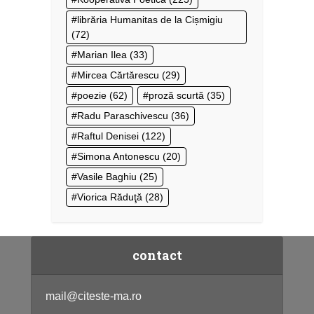
librăria Humanitas de la Cișmigiu
(72)
Marian Ilea
(33)
Mircea Cărtărescu
(29)
poezie
(62)
proză scurtă
(35)
Radu Paraschivescu
(36)
Raftul Denisei
(122)
Simona Antonescu
(20)
Vasile Baghiu
(25)
Viorica Răduţă
(28)
contact
mail@citeste-ma.ro