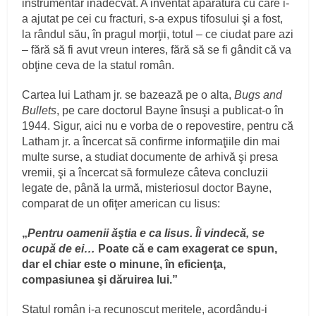
instrumentar inadecvat. A inventat aparatură cu care i-
a ajutat pe cei cu fracturi, s-a expus tifosului şi a fost,
la rândul său, în pragul morţii, totul – ce ciudat pare azi
– fără să fi avut vreun interes, fără să se fi gândit că va
obţine ceva de la statul român.
Cartea lui Latham jr. se bazează pe o alta,
Bugs and
Bullets
, pe care doctorul Bayne însuşi a publicat-o în
1944. Sigur, aici nu e vorba de o repovestire, pentru că
Latham jr. a încercat să confirme informaţiile din mai
multe surse, a studiat documente de arhivă şi presa
vremii, şi a încercat să formuleze câteva concluzii
legate de, până la urmă, misteriosul doctor Bayne,
comparat de un ofiţer american cu Iisus:
„
Pentru oamenii ăştia e ca Iisus. Îi vindecă, se
ocupă de ei…
Poate că e cam exagerat ce spun,
dar el chiar este o minune, în eficienţa,
compasiunea şi dăruirea lui.”
Statul român i-a recunoscut meritele, acordându-i