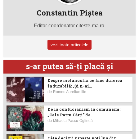
Constantin Piştea
Editor-coordonator citeste-ma.ro.
vezi toate articolele
s-ar putea să-ţi placă şi
Despre melancolia ce face durerea
îndurabilă: „Și n-ai...
de
Romeo Aurelian Ilie
De la confucianism la comunism:
„Cele Patru Cărți” de...
de
Mihaela Pascu-Oglindă
Câte decizii proaste poţi lua din