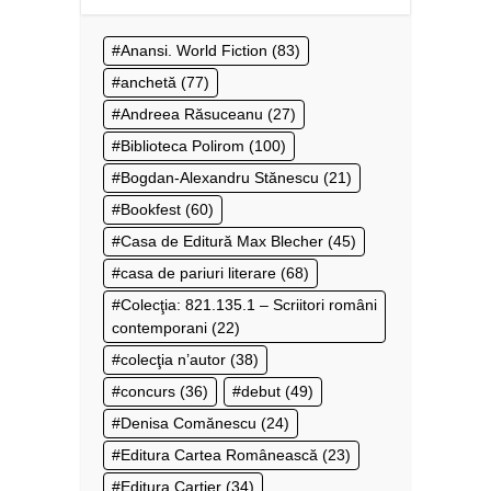
Anansi. World Fiction
(83)
anchetă
(77)
Andreea Răsuceanu
(27)
Biblioteca Polirom
(100)
Bogdan-Alexandru Stănescu
(21)
Bookfest
(60)
Casa de Editură Max Blecher
(45)
casa de pariuri literare
(68)
Colecţia: 821.135.1 – Scriitori români
contemporani
(22)
colecţia n’autor
(38)
concurs
(36)
debut
(49)
Denisa Comănescu
(24)
Editura Cartea Românească
(23)
Editura Cartier
(34)