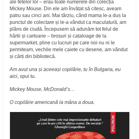
ale fetelor lor – erau toate numerele din colecția
Mickey Mouse. Din ele am învățat să citesc, aveam
patru sau cinci ani. Mai târziu, când mama le‑a dus la
punctul de colectare și le‑a vândut ca maculatură, am
plâns de ciudă. Începusem să adunăm tot felul de
hârtii și cartoane – broșuri și cataloage de la
supermarket, pline cu lucruri pe care noi nu ni le
permiteam, vechile mele caiete cu desene, am vândut
și cărți din bibliotecă.
Am avut una și aceeași copilărie, tu în Bulgaria, eu
aici
, spui tu.
Mickey Mouse, McDonald’s…
O copilărie americană la mâna a doua.