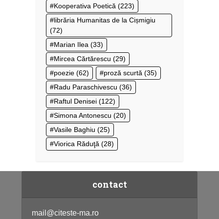
Kooperativa Poetică
(223)
librăria Humanitas de la Cișmigiu
(72)
Marian Ilea
(33)
Mircea Cărtărescu
(29)
poezie
(62)
proză scurtă
(35)
Radu Paraschivescu
(36)
Raftul Denisei
(122)
Simona Antonescu
(20)
Vasile Baghiu
(25)
Viorica Răduţă
(28)
contact
mail@citeste-ma.ro