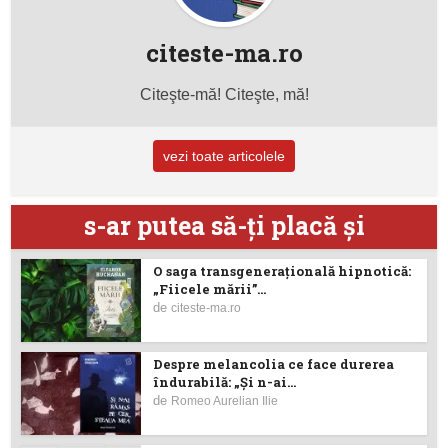
citeste-ma.ro
Citeşte-mă! Citeşte, mă!
vezi toate articolele
s-ar putea să-ţi placă şi
O saga transgenerațională hipnotică:
„Fiicele mării”...
de
citeste-ma.ro
Despre melancolia ce face durerea
îndurabilă: „Și n-ai...
de
Romeo Aurelian Ilie