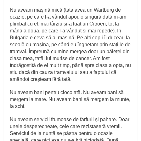
Nu aveam mașină mică (tata avea un Wartburg de
ocazie, pe care l‑a vândut apoi, o singură dată m‑am
plimbat cu el; mai târziu și‑a luat un Citroën, tot la
mâna a doua, pe care l‑a vândut și mai repede). În
Bulgaria e ceva să ai mașină. Pe alți copii îi duceau la
școală cu mașina, pe când eu înghețam prin stațiile de
tramvai. Împreună cu mine mergea doar un băiețel din
clasa mea, tatăl lui murise de cancer. Am fost
îndrăgostită de el mult timp, până spre clasa a opta, nu
știu dacă din cauza tramvaiului sau a faptului că
amândoi creșteam fără tată.
Nu aveam bani pentru ciocolată. Nu aveam bani să
mergem la mare. Nu aveam bani să mergem la munte,
la schi.
Nu aveam servicii frumoase de farfurii și pahare. Doar
unele desperecheate, cele care rezistaseră vremii.
Serviciul de la nuntă se păstra pentru o ocazie
specială, care nici așa nu s‑a ivit niciodată. După