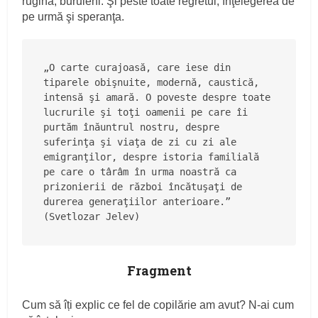
rugină, buruieni. Şi peste toate regretul, înţelegerea de
pe urmă şi speranţa.
„O carte curajoasă, care iese din 
tiparele obişnuite, modernă, caustică, 
intensă şi amară. O poveste despre toate 
lucrurile şi toţi oamenii pe care îi 
purtăm înăuntrul nostru, despre 
suferinţa şi viaţa de zi cu zi ale 
emigranţilor, despre istoria familială 
pe care o târâm în urma noastră ca 
prizonierii de război încătuşaţi de 
durerea generaţiilor anterioare.” 
(Svetlozar Jelev)
Fragment
Cum să îți explic ce fel de copilărie am avut? N‑ai cum