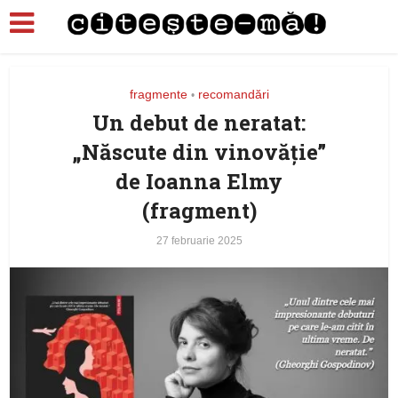
fragmente
recomandări
•
Un debut de neratat:
„Născute din vinovăție”
de Ioanna Elmy
(fragment)
27 februarie 2025