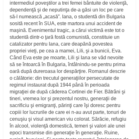
intermediul poveştilor a trei femei bântuite de violenţă,
dependenţă şi de neputinţa de-a găsi un loc pe care
să-l numească „acasă”. Iana, o studentă din Bulgaria
sosită recent în SUA, este martora unui accident de
maşină. Evenimentul tragic, a cărui victimă este tot o
studentă dintr-o ţară fostă comunistă, constituie un
catalizator pentru Iana, care deapănă povestea
propriei vieţi, pe cea a mamei, Lili, şi a bunicii, Eva.
Când Eva este pe moarte, Lili şi Iana se văd nevoite
să se întoarcă în Bulgaria, întâlnindu-se pentru prima
oară după dureroasa lor despărţire. Romanul descrie
o călătorie: din trecutul generaţiilor persecutate de
regimul instaurat după 1944 până în perioada
migraţiei de după căderea Cortinei de Fier. Bătrâni şi
tineri, vremea lor şi prezentul nostru, generaţii de
sacrificiu şi emigranţi, părinţi care îşi doresc pentru
copiii lor lucrurile de care ei n-au avut parte, tonuri de
cenuşiu şi visul american viu colorat. Sărăcie, refugiu
în alcool, violenţă domestică, temeri şi valori ale unei
epoci transmise din generaţie în generaţie. Ruine,