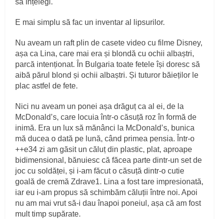
să înțelegi.
E mai simplu să fac un inventar al lipsurilor.
Nu aveam un raft plin de casete video cu filme Disney,
așa ca Lina, care mai era și blondă cu ochii albaștri,
parcă intenționat. În Bulgaria toate fetele își doresc să
aibă părul blond și ochii albaștri. Și tuturor băieților le
plac astfel de fete.
Nici nu aveam un ponei așa drăguț ca al ei, de la
McDonald’s, care locuia într‑o căsuță roz în formă de
inimă. Era un lux să mănânci la McDonald’s, bunica
mă ducea o dată pe lună, când primea pensia. Într‑o
++e34 zi am găsit un căluț din plastic, plat, aproape
bidimensional, bănuiesc că făcea parte dintr‑un set de
joc cu soldăței, și i‑am făcut o căsuță dintr‑o cutie
goală de cremă Zdrave1. Lina a fost tare impresionată,
iar eu i‑am propus să schimbăm căluții între noi. Apoi
nu am mai vrut să‑i dau înapoi poneiul, așa că am fost
mult timp supărate.