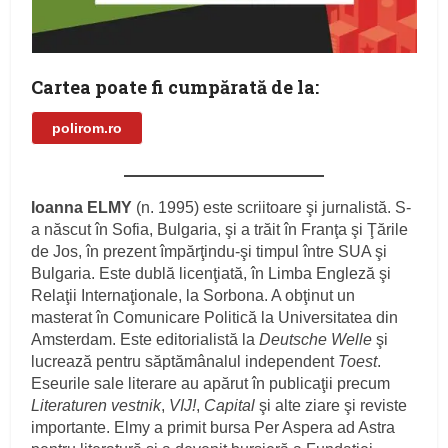
Cartea poate fi cumpărată de la:
polirom.ro
Ioanna ELMY
(n. 1995) este scriitoare şi jurnalistă. S-
a născut în Sofia, Bulgaria, şi a trăit în Franţa şi Ţările
de Jos, în prezent împărţindu-şi timpul între SUA şi
Bulgaria. Este dublă licenţiată, în Limba Engleză şi
Relaţii Internaţionale, la Sorbona. A obţinut un
masterat în Comunicare Politică la Universitatea din
Amsterdam. Este editorialistă la
Deutsche Welle
şi
lucrează pentru săptămânalul independent
Toest
.
Eseurile sale literare au apărut în publicaţii precum
Literaturen vestnik
,
VIJ!
,
Capital
şi alte ziare şi reviste
importante. Elmy a primit bursa Per Aspera ad Astra