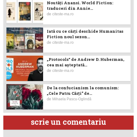
Noutăţi Anansi. World Fiction:
traduceri din Annie...
de
citeste-ma.ro
Iată cu ce cărţi deschide Humanitas
Fiction noul sezon...
de
citeste-ma.ro
„Protocols“ de Andrew D. Huberman,
cea mai așteptată...
de
citeste-ma.ro
De la confucianism la comunism:
„Cele Patru Cărți” de...
de
Mihaela Pascu-Oglindă
scrie un comentariu