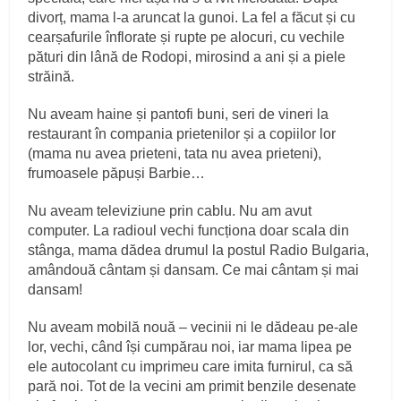
divorț, mama l‑a aruncat la gunoi. La fel a făcut și cu
cearșafurile înflorate și rupte pe alocuri, cu vechile
pături din lână de Rodopi, mirosind a ani și a piele
străină.
Nu aveam haine și pantofi buni, seri de vineri la
restaurant în compania prietenilor și a copiilor lor
(mama nu avea prieteni, tata nu avea prieteni),
frumoasele păpuși Barbie…
Nu aveam televiziune prin cablu. Nu am avut
computer. La radioul vechi funcționa doar scala din
stânga, mama dădea drumul la postul Radio Bulgaria,
amândouă cântam și dansam. Ce mai cântam și mai
dansam!
Nu aveam mobilă nouă – vecinii ni le dădeau pe‑ale
lor, vechi, când își cumpărau noi, iar mama lipea pe
ele autocolant cu imprimeu care imita furnirul, ca să
pară noi. Tot de la vecini am primit benzile desenate