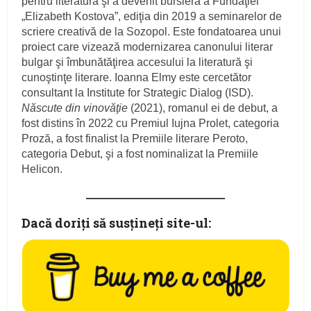
pentru literatură şi a devenit bursieră a Fundaţiei
„Elizabeth Kostova”, ediţia din 2019 a seminarelor de
scriere creativă de la Sozopol. Este fondatoarea unui
proiect care vizează modernizarea canonului literar
bulgar şi îmbunătăţirea accesului la literatură şi
cunoştinţe literare. Ioanna Elmy este cercetător
consultant la Institute for Strategic Dialog (ISD).
Născute din vinovăţie
(2021), romanul ei de debut, a
fost distins în 2022 cu Premiul Iujna Prolet, categoria
Proză, a fost finalist la Premiile literare Peroto,
categoria Debut, şi a fost nominalizat la Premiile
Helicon.
Dacă doriţi să susţineţi site-ul: