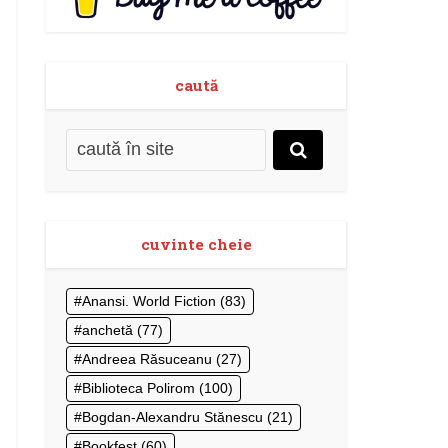
caută
cuvinte cheie
Anansi. World Fiction
(83)
anchetă
(77)
Andreea Răsuceanu
(27)
Biblioteca Polirom
(100)
Bogdan-Alexandru Stănescu
(21)
Bookfest
(60)