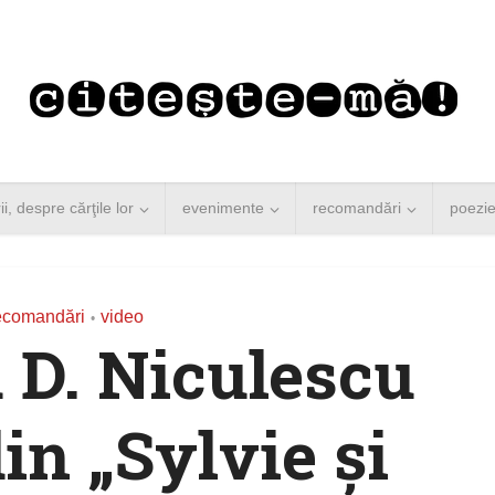
rii, despre cărţile lor
evenimente
recomandări
poezi
ecomandări
video
•
 D. Niculescu
din „Sylvie și