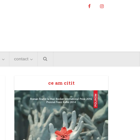
e
contact
ce am citit