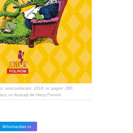
r; anul publicării: 2018; nr. pagini: 280;
escu
;
cu ilustraţii de Harry Furniss
libhumanitas.ro