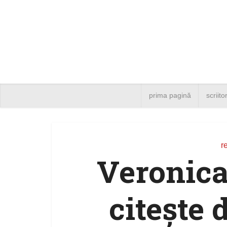
prima pagină
scriito
r
Veronica
citește 