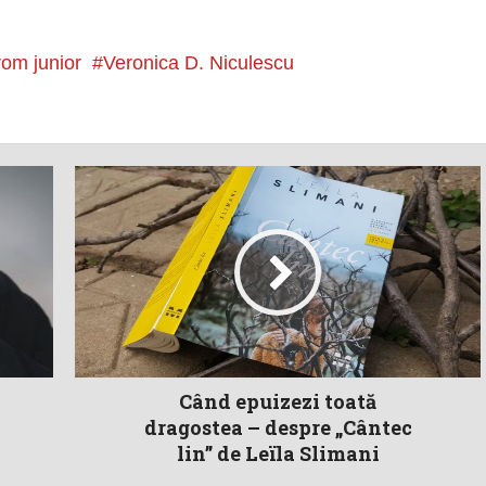
rom junior
Veronica D. Niculescu
Când epuizezi toată
dragostea – despre „Cântec
lin” de Leïla Slimani