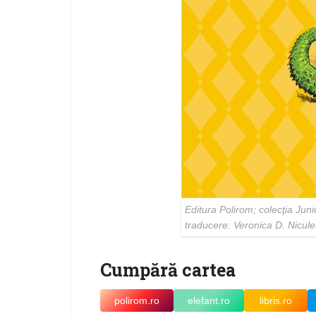
Editura Polirom; colecţia Junio
traducere: Veronica D. Nicul
Cumpără cartea
polirom.ro
elefant.ro
libris.ro