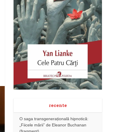
recente
O saga transgenerațională hipnotică:
„Fiicele mării” de Eleanor Buchanan
(fragment)