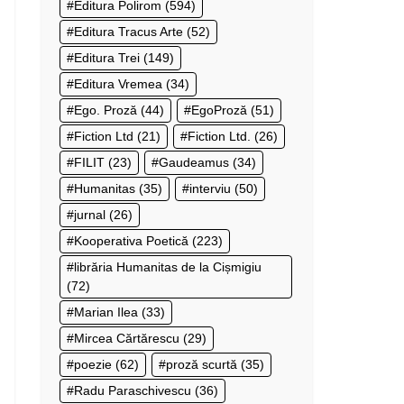
Editura Polirom
(594)
Editura Tracus Arte
(52)
Editura Trei
(149)
Editura Vremea
(34)
Ego. Proză
(44)
EgoProză
(51)
Fiction Ltd
(21)
Fiction Ltd.
(26)
FILIT
(23)
Gaudeamus
(34)
Humanitas
(35)
interviu
(50)
jurnal
(26)
Kooperativa Poetică
(223)
librăria Humanitas de la Cișmigiu
(72)
Marian Ilea
(33)
Mircea Cărtărescu
(29)
poezie
(62)
proză scurtă
(35)
Radu Paraschivescu
(36)