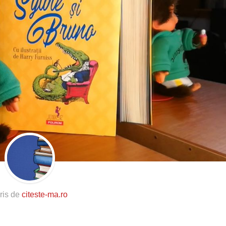
ris de
citeste-ma.ro