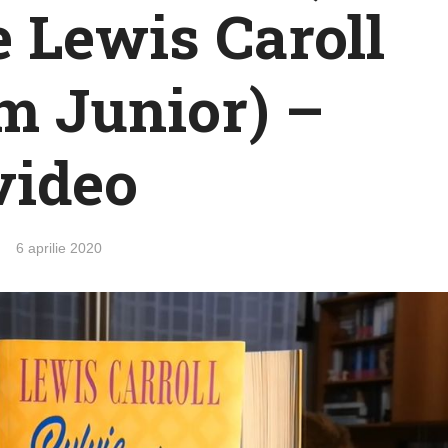
 Lewis Caroll
m Junior) –
video
6 aprilie 2020