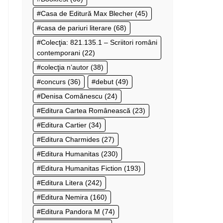
Casa de Editură Max Blecher
(45)
casa de pariuri literare
(68)
Colecţia: 821.135.1 – Scriitori români
contemporani
(22)
colecţia n’autor
(38)
concurs
(36)
debut
(49)
Denisa Comănescu
(24)
Editura Cartea Românească
(23)
Editura Cartier
(34)
Editura Charmides
(27)
Editura Humanitas
(230)
Editura Humanitas Fiction
(193)
Editura Litera
(242)
Editura Nemira
(160)
Editura Pandora M
(74)