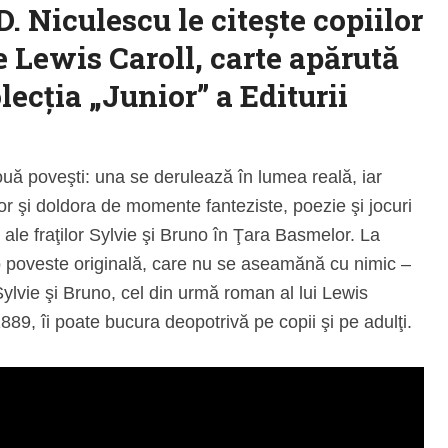
. Niculescu le citește copiilor
 Lewis Caroll, carte apărută
lecția „Junior” a Editurii
uă poveşti: una se derulează în lumea reală, iar
or şi doldora de momente fanteziste, poezie şi jocuri
 ale fraţilor Sylvie şi Bruno în Ţara Basmelor. La
e o poveste originală, care nu se aseamănă cu nimic –
Sylvie şi Bruno, cel din urmă roman al lui Lewis
889, îi poate bucura deopotrivă pe copii şi pe adulţi.