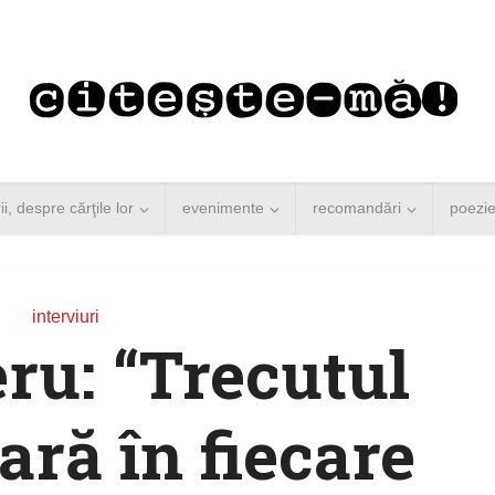
rii, despre cărţile lor
evenimente
recomandări
poezi
interviuri
ru: “Trecutul
ară în fiecare