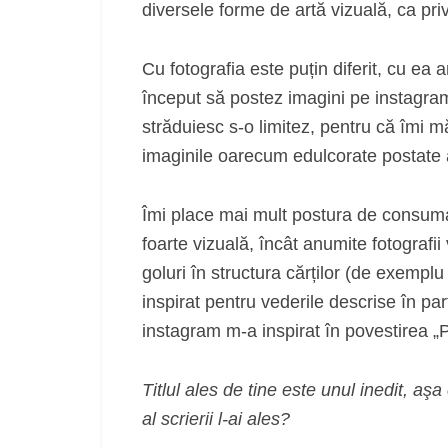
diversele forme de artă vizuală, ca priv
Cu fotografia este puțin diferit, cu ea 
început să postez imagini pe instagra
străduiesc s-o limitez, pentru că îmi 
imaginile oarecum edulcorate postate 
Îmi place mai mult postura de consumat
foarte vizuală, încât anumite fotografii
goluri în structura cărților (de exemp
inspirat pentru vederile descrise în pa
instagram m-a inspirat în povestirea „Por
Titlul ales de tine este unul inedit, aş
al scrierii l-ai ales?