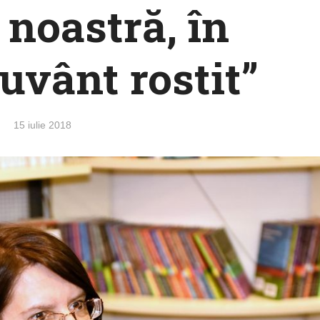
 noastră, în
cuvânt rostit”
15 iulie 2018