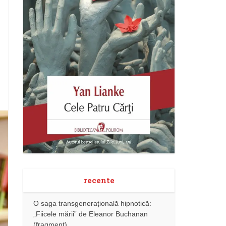
recente
O saga transgenerațională hipnotică:
„Fiicele mării” de Eleanor Buchanan
(fragment)