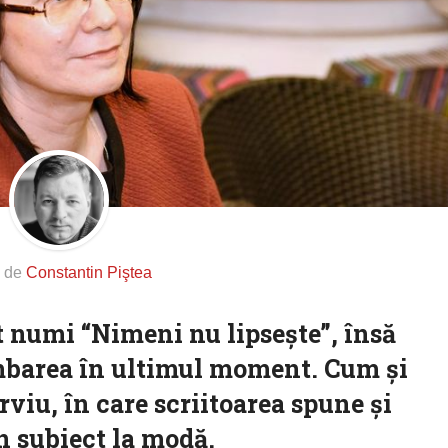
s de
Constantin Piştea
ut numi “Nimeni nu lipseşte”, însă
mbarea în ultimul moment. Cum şi
erviu, în care scriitoarea spune şi
n subiect la modă.