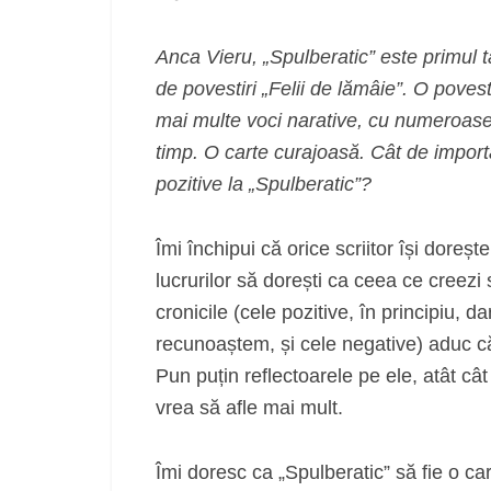
Anca Vieru, „Spulberatic” este primul 
de povestiri „Felii de lămâie”. O pove
mai multe voci narative, cu numeroase 
timp. O carte curajoasă. Cât de importan
pozitive la „Spulberatic”?
Îmi închipui că orice scriitor își dorește
lucrurilor să dorești ca ceea ce creezi să
cronicile (cele pozitive, în principiu, d
recunoaștem, și cele negative) aduc cărți
Pun puțin reflectoarele pe ele, atât cât c
vrea să afle mai mult.
Îmi doresc ca „Spulberatic” să fie o car