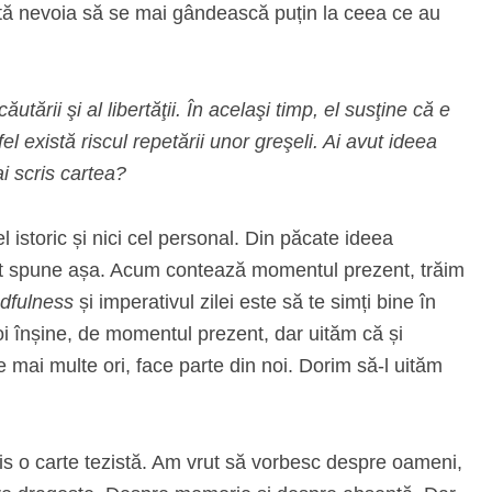
tă nevoia să se mai gândească puțin la ceea ce au
tării şi al libertăţii. În acelaşi timp, el susţine că e
fel există riscul repetării unor greşeli. Ai avut ideea
i scris cartea?
cel istoric și nici cel personal. Din păcate ideea
t spune așa. Acum contează momentul prezent, trăim
dfulness
și imperativul zilei este să te simți bine în
oi înșine, de momentul prezent, dar uităm că și
 mai multe ori, face parte din noi. Dorim să-l uităm
is o carte tezistă. Am vrut să vorbesc despre oameni,