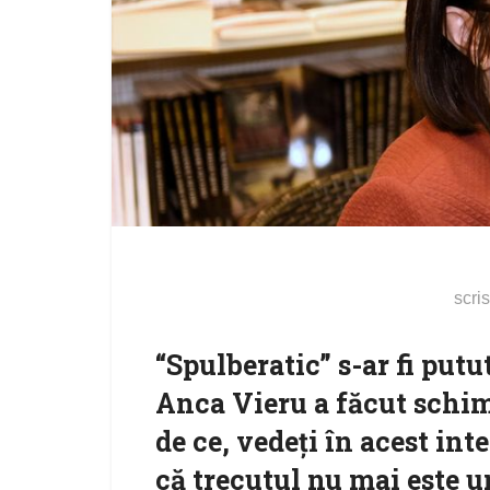
scri
“Spulberatic” s-ar fi put
Anca Vieru a făcut schi
de ce, vedeţi în acest int
că trecutul nu mai este u