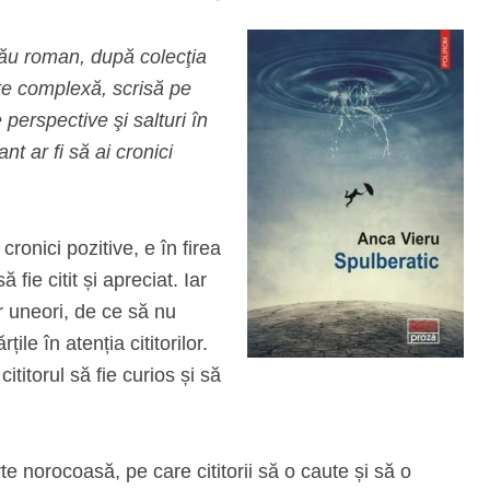
tău roman, după colecţia
ste complexă, scrisă pe
perspective şi salturi în
t ar fi să ai cronici
 cronici pozitive, e în firea
 fie citit și apreciat. Iar
ar uneori, de ce să nu
le în atenția cititorilor.
ititorul să fie curios și să
te norocoasă, pe care cititorii să o caute și să o