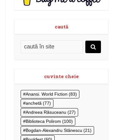
caută
cuvinte cheie
Anansi. World Fiction
(83)
anchetă
(77)
Andreea Răsuceanu
(27)
Biblioteca Polirom
(100)
Bogdan-Alexandru Stănescu
(21)
Bookfest
(60)