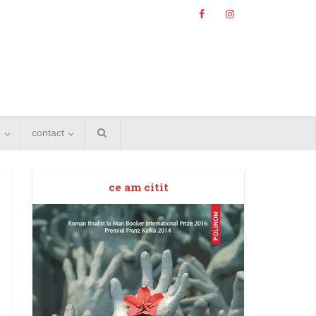
e
contact
ce am citit