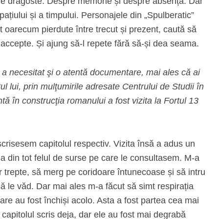
espre dragoste. Despre memorie și despre absență. Dar
pațiului și a timpului. Personajele din „Spulberatic”
nt oarecum pierdute între trecut și prezent, caută să
-l accepte. Și ajung să-l repete fără să-și dea seama.
a necesitat şi o atentă documentare, mai ales că ai
tul lui, prin mulţumirile adresate Centrului de Studii în
 în construcţia romanului a fost vizita la Fortul 13
scrisesem capitolul respectiv. Vizita însă a adus un
a din tot felul de surse pe care le consultasem. M-a
or trepte, să merg pe coridoare întunecoase și să intru
ă le văd. Dar mai ales m-a făcut să simt respirația
are au fost închiși acolo. Asta a fost partea cea mai
 capitolul scris deja, dar ele au fost mai degrabă