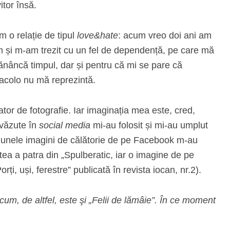
itor însă.
am o relație de tipul
love&hate
: acum vreo doi ani am
m și m-am trezit cu un fel de dependență, pe care mă
mănâncă timpul, dar și pentru că mi se pare că
acolo nu mă reprezintă.
or de fotografie. Iar imaginația mea este, cred,
 văzute în
social media
mi-au folosit și mi-au umplut
lu unele imagini de călătorie de pe Facebook m-au
rtea a patra din „Spulberatic, iar o imagine de pe
ți, uși, ferestre” publicată în revista iocan, nr.2).
a cum, de altfel, este şi „Felii de lămâie”. În ce moment