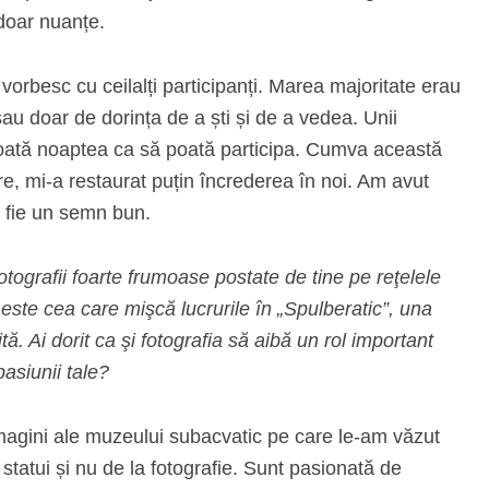
 doar nuanțe.
ă vorbesc cu ceilalți participanți. Marea majoritate erau
 sau doar de dorința de a ști și de a vedea. Unii
 toată noaptea ca să poată participa. Cumva această
are, mi-a restaurat puțin încrederea în noi. Am avut
ă fie un semn bun.
fotografii foarte frumoase postate de tine pe reţelele
este cea care mişcă lucrurile în „Spulberatic”, una
ă. Ai dorit ca şi fotografia să aibă un rol important
pasiunii tale?
 imagini ale muzeului subacvatic pe care le-am văzut
 statui și nu de la fotografie. Sunt pasionată de