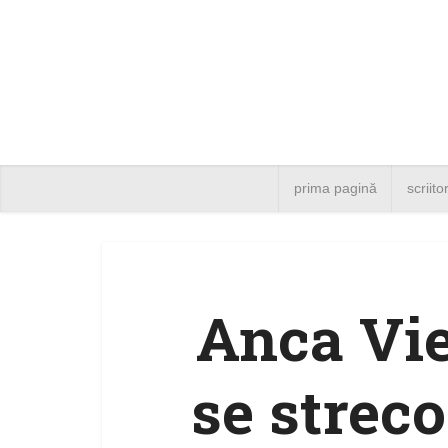
prima pagină
scriito
Anca Vie
se streco