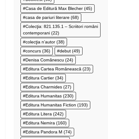
Casa de Editură Max Blecher
(45)
casa de pariuri literare
(68)
Colecţia: 821.135.1 – Scriitori români
contemporani
(22)
colecţia n’autor
(38)
concurs
(36)
debut
(49)
Denisa Comănescu
(24)
Editura Cartea Românească
(23)
Editura Cartier
(34)
Editura Charmides
(27)
Editura Humanitas
(230)
Editura Humanitas Fiction
(193)
Editura Litera
(242)
Editura Nemira
(160)
Editura Pandora M
(74)