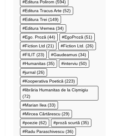
Editura Polirom
(594)
Editura Tracus Arte
(52)
Editura Trei
(149)
Editura Vremea
(34)
Ego. Proză
(44)
EgoProză
(51)
Fiction Ltd
(21)
Fiction Ltd.
(26)
FILIT
(23)
Gaudeamus
(34)
Humanitas
(35)
interviu
(50)
jurnal
(26)
Kooperativa Poetică
(223)
librăria Humanitas de la Cișmigiu
(72)
Marian Ilea
(33)
Mircea Cărtărescu
(29)
poezie
(62)
proză scurtă
(35)
Radu Paraschivescu
(36)