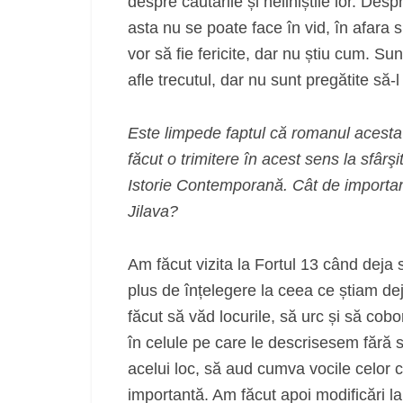
despre căutările și neliniștile lor. D
asta nu se poate face în vid, în afara s
vor să fie fericite, dar nu știu cum. Su
afle trecutul, dar nu sunt pregătite să
Este limpede faptul că romanul acesta 
făcut o trimitere în acest sens la sfârşi
Istorie Contemporană. Cât de importantă
Jilava?
Am făcut vizita la Fortul 13 când deja 
plus de înțelegere la ceea ce știam dej
făcut să văd locurile, să urc și să cob
în celule pe care le descrisesem fără s
acelui loc, să aud cumva vocile celor c
importantă. Am făcut apoi modificări la