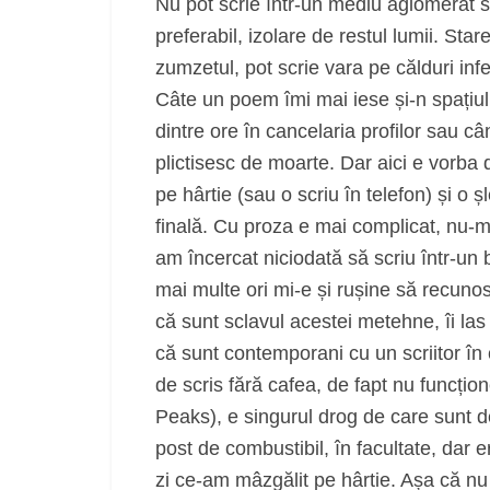
Nu pot scrie într-un mediu aglomerat s
preferabil, izolare de restul lumii. St
zumzetul, pot scrie vara pe călduri in
Câte un poem îmi mai iese și-n spațiul 
dintre ore în cancelaria profilor sau 
plictisesc de moarte. Dar aici e vorba 
pe hârtie (sau o scriu în telefon) și o ș
finală. Cu proza e mai complicat, nu-mi
am încercat niciodată să scriu într-un
mai multe ori mi-e și rușine să recunosc 
că sunt sclavul acestei metehne, îi las
că sunt contemporani cu un scriitor în
de scris fără cafea, de fapt nu funcți
Peaks), e singurul drog de care sunt 
post de combustibil, în facultate, dar 
zi ce-am mâzgălit pe hârtie. Așa că nu 