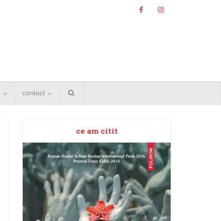
e
contact
ce am citit