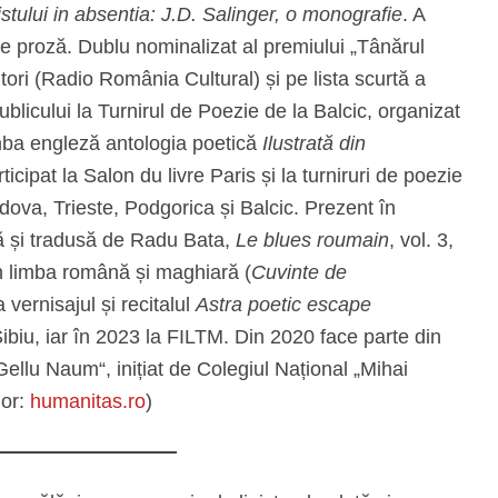
tistului in absentia: J.D. Salinger, o monografie
. A
de proză. Dublu nominalizat al premiului „Tânărul
iitori (Radio România Cultural) și pe lista scurtă a
licului la Turnirul de Poezie de la Balcic, organizat
limba engleză antologia poetică
Ilustrată din
cipat la Salon du livre Paris și la turniruri de poezie
dova, Trieste, Podgorica și Balcic. Prezent în
ă și tradusă de Radu Bata,
Le blues roumain
, vol. 3,
 în limba română și maghiară (
Cuvinte de
a vernisajul și recitalul
Astra poetic escape
biu, iar în 2023 la FILTM. Din 2020 face parte din
Gellu Naum“, inițiat de Colegiul Național „Mihai
lor:
humanitas.ro
)