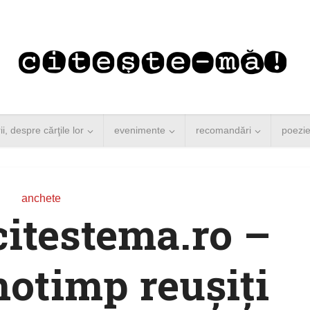
rii, despre cărţile lor
evenimente
recomandări
poezi
anchete
itestema.ro –
notimp reuşiţi