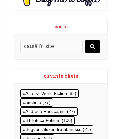
caută
cuvinte cheie
Anansi. World Fiction
(83)
anchetă
(77)
Andreea Răsuceanu
(27)
Biblioteca Polirom
(100)
Bogdan-Alexandru Stănescu
(21)
Bookfest
(60)