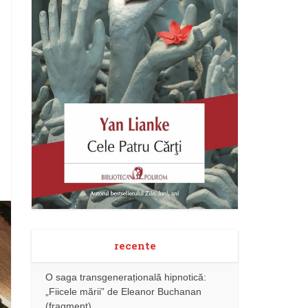
recente
O saga transgenerațională hipnotică:
„Fiicele mării” de Eleanor Buchanan
(fragment)