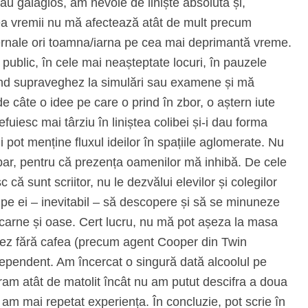
au gălăgios, am nevoie de liniște absolută și,
area vremii nu mă afectează atât de mult precum
fernale ori toamna/iarna pe cea mai deprimantă vreme.
public, în cele mai neașteptate locuri, în pauzele
când supraveghez la simulări sau examene și mă
de câte o idee pe care o prind în zbor, o aștern iute
lefuiesc mai târziu în liniștea colibei și-i dau forma
 pot menține fluxul ideilor în spațiile aglomerate. Nu
 bar, pentru că prezența oamenilor mă inhibă. De cele
că sunt scriitor, nu le dezvălui elevilor și colegilor
 pe ei – inevitabil – să descopere și să se minuneze
 carne și oase. Cert lucru, nu mă pot așeza la masa
onez fără cafea (precum agent Cooper din Twin
dependent. Am încercat o singură dată alcoolul pe
eram atât de matolit încât nu am putut descifra a doua
am mai repetat experiența. În concluzie, pot scrie în