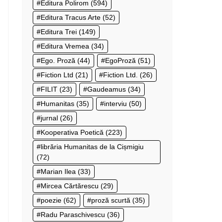
Editura Polirom
(594)
Editura Tracus Arte
(52)
Editura Trei
(149)
Editura Vremea
(34)
Ego. Proză
(44)
EgoProză
(51)
Fiction Ltd
(21)
Fiction Ltd.
(26)
FILIT
(23)
Gaudeamus
(34)
Humanitas
(35)
interviu
(50)
jurnal
(26)
Kooperativa Poetică
(223)
librăria Humanitas de la Cișmigiu
(72)
Marian Ilea
(33)
Mircea Cărtărescu
(29)
poezie
(62)
proză scurtă
(35)
Radu Paraschivescu
(36)