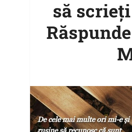
să scrieţ
Răspunde 
M