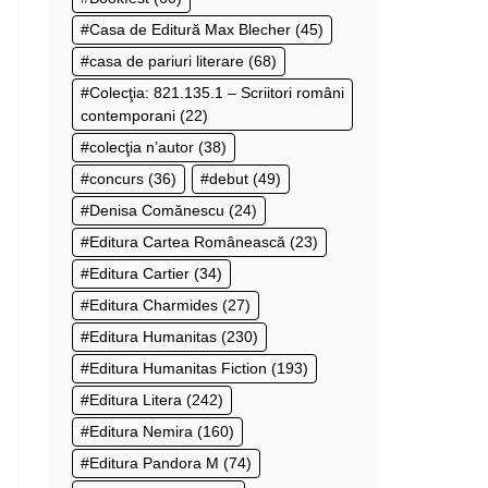
Casa de Editură Max Blecher
(45)
casa de pariuri literare
(68)
Colecţia: 821.135.1 – Scriitori români
contemporani
(22)
colecţia n’autor
(38)
concurs
(36)
debut
(49)
Denisa Comănescu
(24)
Editura Cartea Românească
(23)
Editura Cartier
(34)
Editura Charmides
(27)
Editura Humanitas
(230)
Editura Humanitas Fiction
(193)
Editura Litera
(242)
Editura Nemira
(160)
Editura Pandora M
(74)