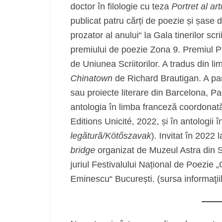
doctor în filologie cu teza
Portret al ar
publicat patru cărți de poezie și șase 
prozator al anului“ la Gala tinerilor scr
premiului de poezie Zona 9. Premiul Pub
de Uniunea Scriitorilor. A tradus din 
Chinatown
de Richard Brautigan. A parti
sau proiecte literare din Barcelona, Pa
antologia în limba franceză coordonat
Editions Unicité, 2022, și în antologii
legătură/Kötőszavak
). Invitat în 2022 l
bridge
organizat de Muzeul Astra din Si
juriul Festivalului Național de Poezie „
Eminescu“ București. (sursa informaţii