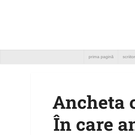
prima pagină
scriito
Ancheta c
În care a