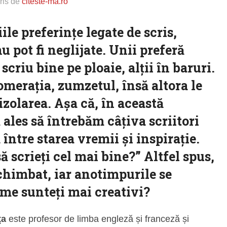
ris de
citeste-ma.ro
ile preferințe legate de scris,
nu pot fi neglijate. Unii preferă
 scriu bine pe ploaie, alții în baruri.
omerația, zumzetul, însă altora le
izolarea. Așa că, în această
ales să întrebăm câțiva scriitori
între starea vremii și inspirație.
ă scrieți cel mai bine?” Altfel spus,
chimbat, iar anotimpurile se
eme sunteți mai creativi?
ţa
este profesor de limba engleză și franceză și