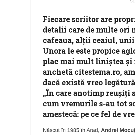
sc
Fiecare scriitor are propri
detalii care de multe ori 
cafeaua, alții ceaiul, unii
Unora le este propice agl
plac mai mult liniștea și 
anchetă citestema.ro, am 
dacă există vreo legătură 
„În care anotimp reușiți s
cum vremurile s-au tot s
amestecă: pe ce fel de vr
Născut în 1985 în Arad,
Andrei Mocu