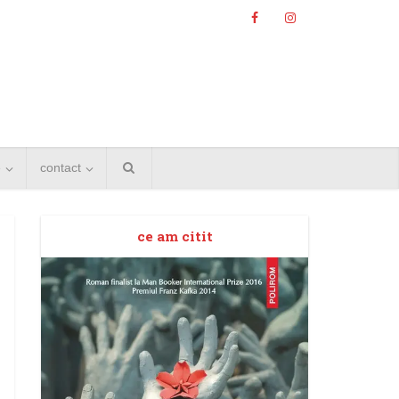
e
contact
ce am citit