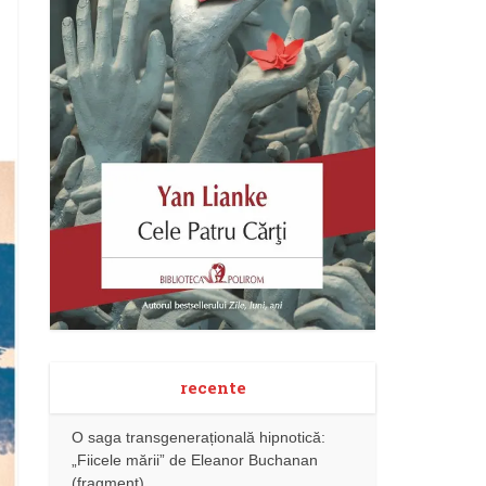
recente
O saga transgenerațională hipnotică:
„Fiicele mării” de Eleanor Buchanan
(fragment)