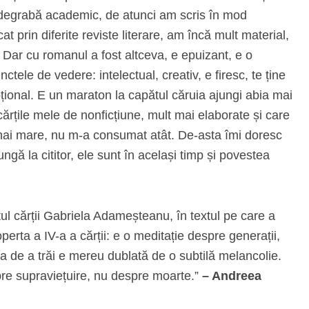
i degrabă academic, de atunci am scris în mod
t prin diferite reviste literare, am încă mult material,
r. Dar cu romanul a fost altceva, e epuizant, e o
ctele de vedere: intelectual, creativ, e firesc, te ține
oțional. E un maraton la capătul căruia ajungi abia mai
cărțile mele de nonficțiune, mult mai elaborate și care
 mai mare, nu m-a consumat atât. De-asta îmi doresc
ungă la cititor, ele sunt în același timp și povestea
tul cărții Gabriela Adameșteanu, în textul pe care a
perta a IV-a a cărții: e o meditație despre generații,
ea de a trăi e mereu dublată de o subtilă melancolie.
re supraviețuire, nu despre moarte.”
– Andreea