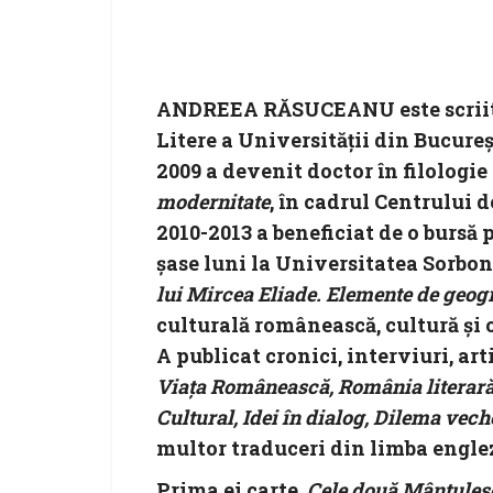
ANDREEA RĂSUCEANU este scriitoar
Litere a Universităţii din Bucureş
2009 a devenit doctor în filologie
modernitate
, în cadrul Centrului 
2010-2013 a beneficiat de o burs
șase luni la Universitatea Sorbonn
lui Mircea
Eliade. Elemente de geogr
culturală românească, cultură și c
A publicat cronici, interviuri, art
Viaţa Românească, România literară,
Cultural, Idei în dialog, Dilema vech
multor traduceri din limba engleză
Prima ei carte,
Cele două Mântules