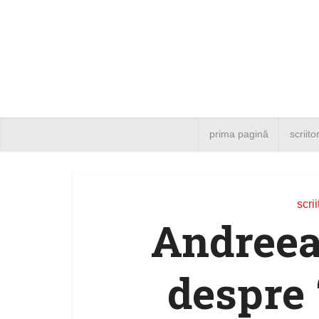
prima pagină
scriito
scrii
Andreea
despre 