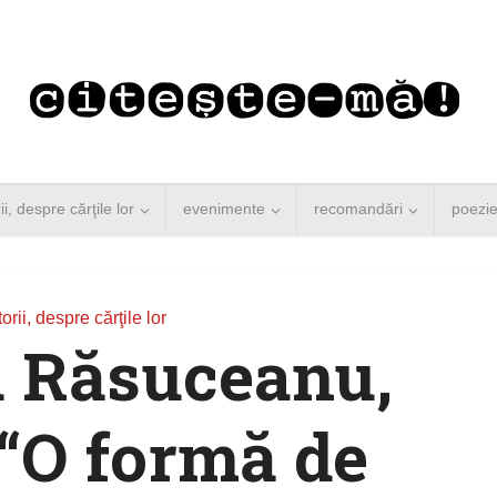
rii, despre cărţile lor
evenimente
recomandări
poezi
torii, despre cărţile lor
 Răsuceanu,
“O formă de