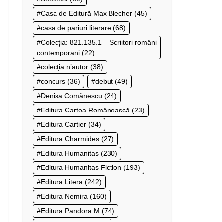
Casa de Editură Max Blecher
(45)
casa de pariuri literare
(68)
Colecţia: 821.135.1 – Scriitori români
contemporani
(22)
colecţia n’autor
(38)
concurs
(36)
debut
(49)
Denisa Comănescu
(24)
Editura Cartea Românească
(23)
Editura Cartier
(34)
Editura Charmides
(27)
Editura Humanitas
(230)
Editura Humanitas Fiction
(193)
Editura Litera
(242)
Editura Nemira
(160)
Editura Pandora M
(74)