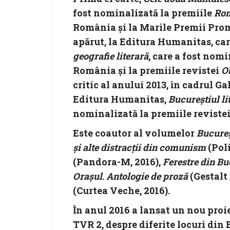
fost nominalizată la premiile
Rom
România şi la Marile Premii Prom
apărut, la Editura Humanitas, ca
geografie literară
, care a fost nom
România și la premiile revistei
O
critic al anului 2013, în cadrul Gal
Editura Humanitas,
Bucureștiul lit
nominalizată la premiile reviste
Este coautor al volumelor
Bucure
și alte distracții din
comunism
(Poli
(Pandora-M, 2016),
Ferestre din Bu
Orașul
.
Antologie de proză
(Gestalt
(Curtea Veche, 2016).
În anul 2016 a lansat un nou proi
TVR 2, despre diferite locuri din 