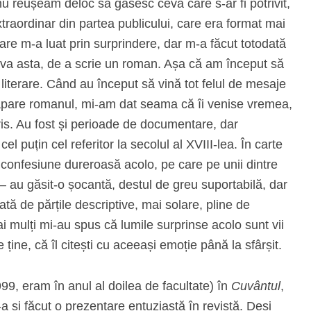
nu reușeam deloc să găsesc ceva care s-ar fi potrivit,
traordinar din partea publicului, care era format mai
cru care m-a luat prin surprindere, dar m-a făcut totodată
va asta, de a scrie un roman. Așa că am început să
 literare. Când au început să vină tot felul de mesaje
apare romanul, mi-am dat seama că îi venise vremea,
s. Au fost și perioade de documentare, dar
el puțin cel referitor la secolul al XVIII-lea. În carte
o confesiune dureroasă acolo, pe care pe unii dintre
ori – au găsit-o șocantă, destul de greu suportabilă, dar
tă de părțile descriptive, mai solare, pline de
i mulți mi-au spus că lumile surprinse acolo sunt vii
 ține, că îl citești cu aceeași emoție până la sfârșit.
99, eram în anul al doilea de facultate) în
Cuvântul
,
și făcut o prezentare entuziastă în revistă. Deși