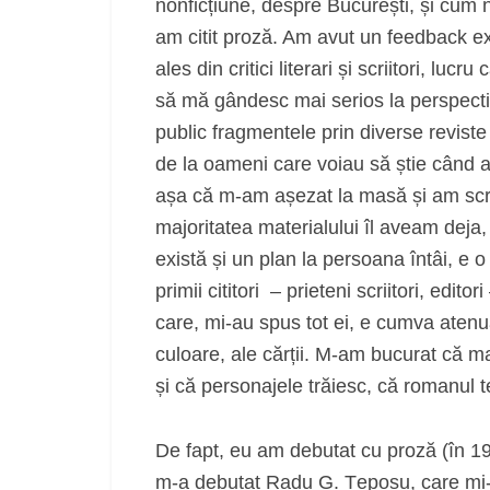
nonficțiune, despre București, și cum 
am citit proză. Am avut un feedback ex
ales din critici literari și scriitori, lu
să mă gândesc mai serios la perspecti
public fragmentele prin diverse reviste
de la oameni care voiau să știe când 
așa că m-am așezat la masă și am scri
majoritatea materialului îl aveam deja, c
există și un plan la persoana întâi, e 
primii cititori – prieteni scriitori, edit
care, mi-au spus tot ei, e cumva atenua
culoare, ale cărții. M-am bucurat că ma
și că personajele trăiesc, că romanul te
De fapt, eu am debutat cu proză (în 19
m-a debutat Radu G. Țeposu, care mi-a 