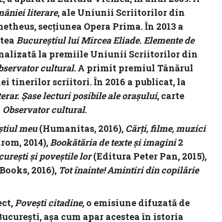
âniei literare
, ale Uniunii Scriitorilor din
etheus, secţiunea Opera Prima. În 2013 a
rtea
Bucureștiul lui Mircea Eliade.
Elemente de
inalizată la premiile Uniunii Scriitorilor din
bservator cultural
. A primit premiul Tânărul
ei tinerilor scriitori. În 2016 a publicat, la
erar. Șase lecturi posibile ale orașului
, carte
i
Observator cultural
.
știul meu
(Humanitas, 2016),
Cărți, filme, muzici
rom, 2014),
Bookătăria de texte și imagini
2
curești
și poveștile lor
(Editura Peter Pan, 2015),
 Books, 2016),
Tot înainte! Amintiri din copilărie
ect,
Povești citadine
, o emisiune difuzată de
București, așa cum apar acestea în istoria