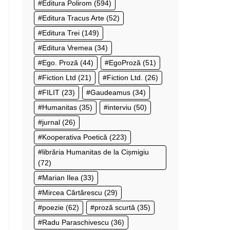
Editura Polirom
(594)
Editura Tracus Arte
(52)
Editura Trei
(149)
Editura Vremea
(34)
Ego. Proză
(44)
EgoProză
(51)
Fiction Ltd
(21)
Fiction Ltd.
(26)
FILIT
(23)
Gaudeamus
(34)
Humanitas
(35)
interviu
(50)
jurnal
(26)
Kooperativa Poetică
(223)
librăria Humanitas de la Cișmigiu
(72)
Marian Ilea
(33)
Mircea Cărtărescu
(29)
poezie
(62)
proză scurtă
(35)
Radu Paraschivescu
(36)