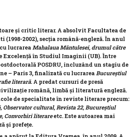
e și critic literar. A absolvit Facultatea de
ti (1998-2002), secția română-engleză. În anul
 cu lucrarea
Mahalaua Mântulesei, drumul către
de Excelență în Studiul Imaginii (UB). Între
ă postdoctorală POSDRU, incluzând un stagiu de
e – Paris 3, finalizată cu lucrarea
Bucureștiul
afie literară
. A predat cursuri de presă
ivilizație română, limbă și literatură engleză.
icole de specialitate în reviste literare precum:
 Observator cultural, Revista 22, Bucureştiul
e, Convorbiri literare
etc. Este autoarea mai
 şi prefeţe.
e
, a apărut la Editura Vremea, în anul 2009. A