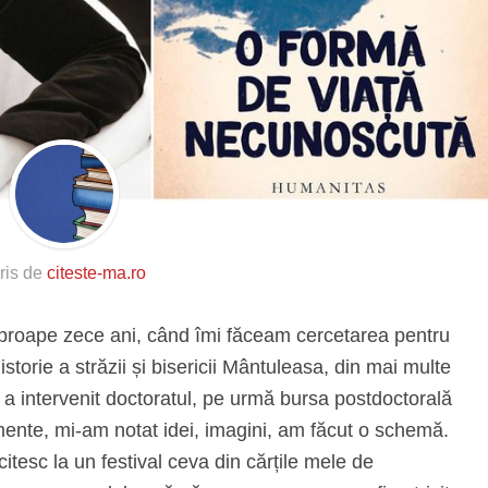
ris de
citeste-ma.ro
proape zece ani, când îmi făceam cercetarea pentru
istorie a străzii și bisericii Mântuleasa, din mai multe
 a intervenit doctoratul, pe urmă bursa postdoctorală
mente, mi-am notat idei, imagini, am făcut o schemă.
itesc la un festival ceva din cărțile mele de