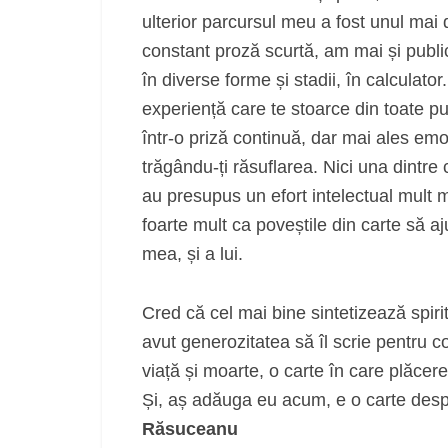
ulterior parcursul meu a fost unul ma
constant proză scurtă, am mai și publica
în diverse forme și stadii, în calculato
experiență care te stoarce din toate pun
într-o priză continuă, dar mai ales em
trăgându-ți răsuflarea. Nici una dintre 
au presupus un efort intelectual mult
foarte mult ca poveștile din carte să aj
mea, și a lui.
Cred că cel mai bine sintetizează spiri
avut generozitatea să îl scrie pentru co
viață și moarte, o carte în care plăcer
Și, aș adăuga eu acum, e o carte desp
Răsuceanu