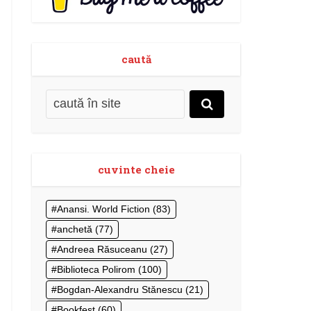
caută
cuvinte cheie
Anansi. World Fiction
(83)
anchetă
(77)
Andreea Răsuceanu
(27)
Biblioteca Polirom
(100)
Bogdan-Alexandru Stănescu
(21)
Bookfest
(60)