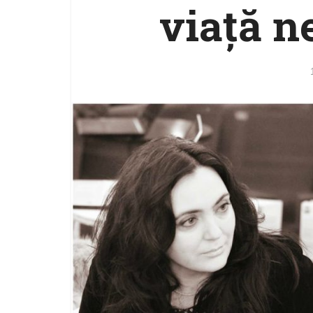
viaţă n