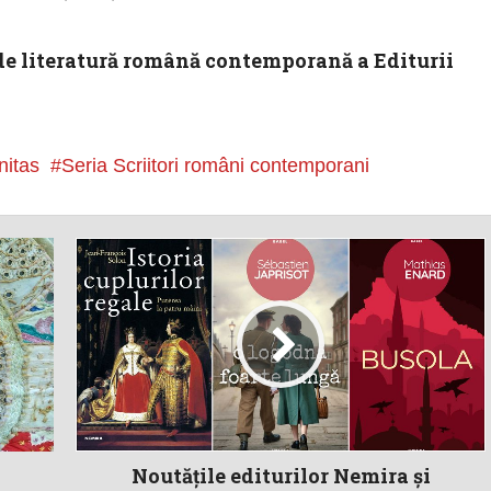
de literatură română contemporană a Editurii
nitas
Seria Scriitori români contemporani
Noutățile editurilor Nemira și