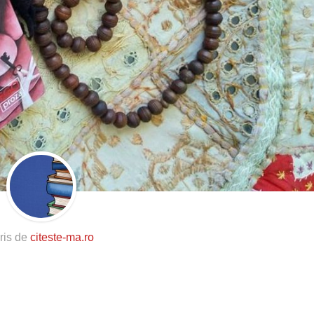
ris de
citeste-ma.ro