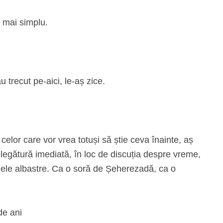
e mai simplu.
u trecut pe-aici, le-aș zice.
elor care vor vrea totuși să știe ceva înainte, aș
legătură imediată, în loc de discuția despre vreme,
nele albastre. Ca o soră de Șeherezadă, ca o
de ani