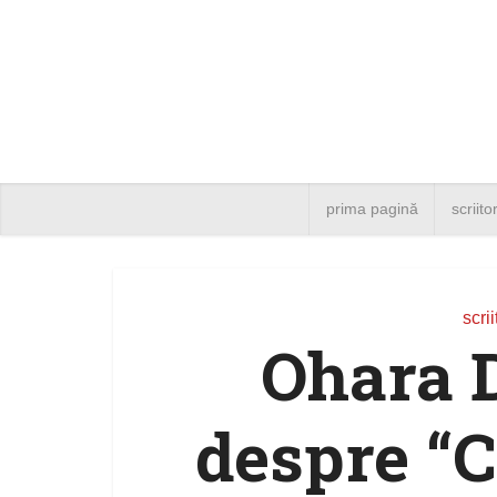
prima pagină
scriito
scrii
Ohara 
despre “C