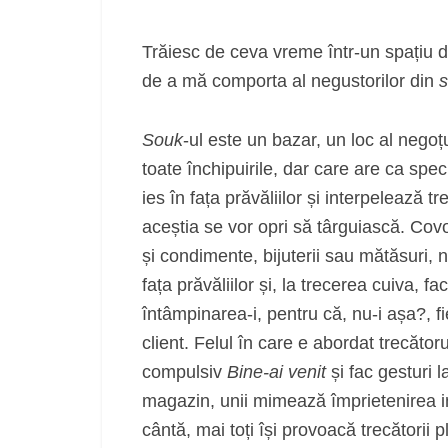
Trăiesc de ceva vreme într-un spațiu de
de a mă comporta al negustorilor din
Souk
-ul este un bazar, un loc al negoț
toate închipuirile, dar care are ca speci
ies în fața prăvăliilor și interpelează t
aceștia se vor opri să târguiască. Cov
și condimente, bijuterii sau mătăsuri, n
fața prăvăliilor și, la trecerea cuiva, fa
întâmpinarea-i, pentru că, nu-i așa?, f
client. Felul în care e abordat trecător
compulsiv
Bine-ai venit
și fac gesturi la
magazin, unii mimează împrietenirea in
cântă, mai toți își provoacă trecătorii