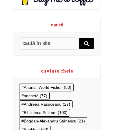
caută
cuvinte cheie
Anansi. World Fiction
(83)
anchetă
(77)
Andreea Răsuceanu
(27)
Biblioteca Polirom
(100)
Bogdan-Alexandru Stănescu
(21)
Bookfest
(60)