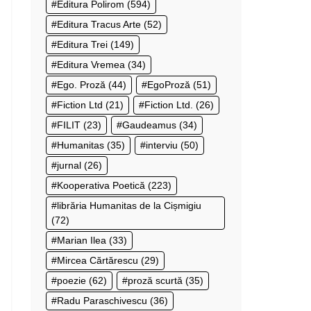
Editura Polirom
(594)
Editura Tracus Arte
(52)
Editura Trei
(149)
Editura Vremea
(34)
Ego. Proză
(44)
EgoProză
(51)
Fiction Ltd
(21)
Fiction Ltd.
(26)
FILIT
(23)
Gaudeamus
(34)
Humanitas
(35)
interviu
(50)
jurnal
(26)
Kooperativa Poetică
(223)
librăria Humanitas de la Cișmigiu
(72)
Marian Ilea
(33)
Mircea Cărtărescu
(29)
poezie
(62)
proză scurtă
(35)
Radu Paraschivescu
(36)